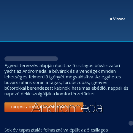
Vissza
Egyedi tervezés alapján épült az 5 csillagos búvárszafari
yacht az Andromeda, a búvárok és a vendégek minden
lehetséges felmerülő igényét megvalósítva. Az egyhetes
búvárszafarik során a tágas, fürdőszobás, igényes
bútorokkal berendezett kabinok, hatalmas ebédlő, nappali és
napozó dekk szolgálják a komfortérzetünket.
Andromeda
TUDJ MEG TÖBBET AZ ANDROMÉDÁRÓL
Sok év tapasztalát felhasználva épült az 5 csillagos