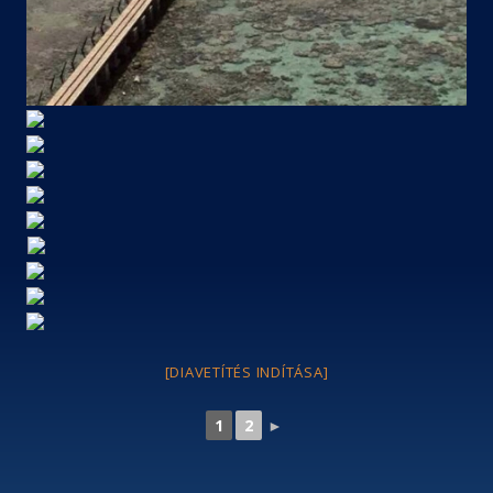
[DIAVETÍTÉS INDÍTÁSA]
1
2
►