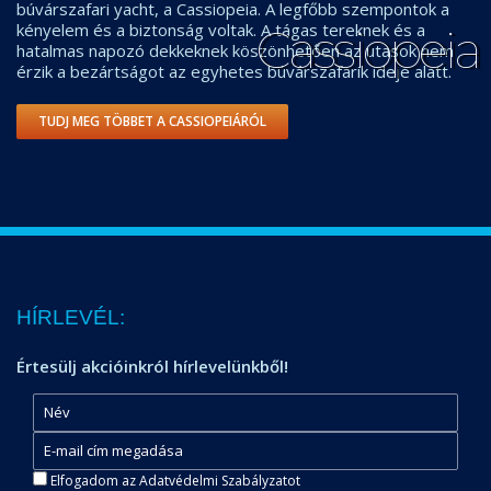
búvárszafari yacht, a Cassiopeia. A legfőbb szempontok a
kényelem és a biztonság voltak. A tágas tereknek és a
Cassiopeia
hatalmas napozó dekkeknek köszönhetően az utasok nem
érzik a bezártságot az egyhetes búvárszafarik ideje alatt.
TUDJ MEG TÖBBET A CASSIOPEIÁRÓL
HÍRLEVÉL:
Értesülj akcióinkról hírlevelünkből!
Elfogadom az Adatvédelmi Szabályzatot