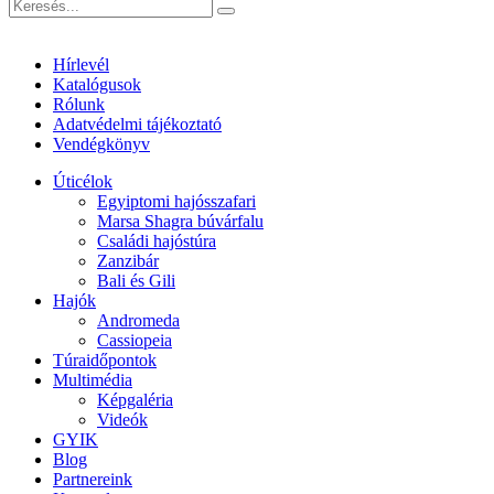
Hírlevél
Katalógusok
Rólunk
Adatvédelmi tájékoztató
Vendégkönyv
Úticélok
Egyiptomi hajósszafari
Marsa Shagra búvárfalu
Családi hajóstúra
Zanzibár
Bali és Gili
Hajók
Andromeda
Cassiopeia
Túraidőpontok
Multimédia
Képgaléria
Videók
GYIK
Blog
Partnereink