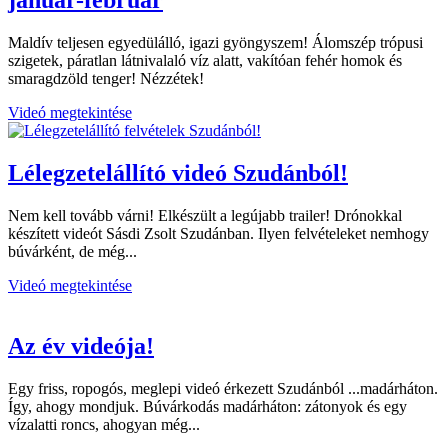
január-február
Maldív teljesen egyedülálló, igazi gyöngyszem! Álomszép trópusi
szigetek, páratlan látnivalaló víz alatt, vakítóan fehér homok és
smaragdzöld tenger! Nézzétek!
Videó megtekintése
Lélegzetelállító videó Szudánból!
Nem kell tovább várni! Elkészült a legújabb trailer! Drónokkal
készített videót Sásdi Zsolt Szudánban. Ilyen felvételeket nemhogy
búvárként, de még...
Videó megtekintése
Az év videója!
Egy friss, ropogós, meglepi videó érkezett Szudánból ...madárháton.
Így, ahogy mondjuk. Búvárkodás madárháton: zátonyok és egy
vízalatti roncs, ahogyan még...