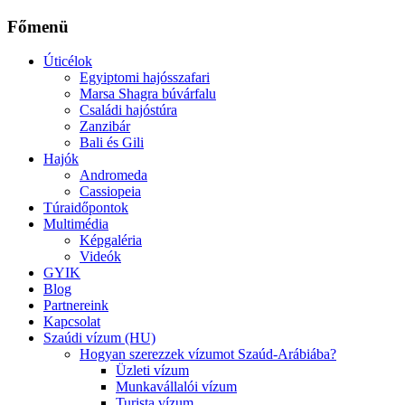
Főmenü
Úticélok
Egyiptomi hajósszafari
Marsa Shagra búvárfalu
Családi hajóstúra
Zanzibár
Bali és Gili
Hajók
Andromeda
Cassiopeia
Túraidőpontok
Multimédia
Képgaléria
Videók
GYIK
Blog
Partnereink
Kapcsolat
Szaúdi vízum (HU)
Hogyan szerezzek vízumot Szaúd-Arábiába?
Üzleti vízum
Munkavállalói vízum
Turista vízum