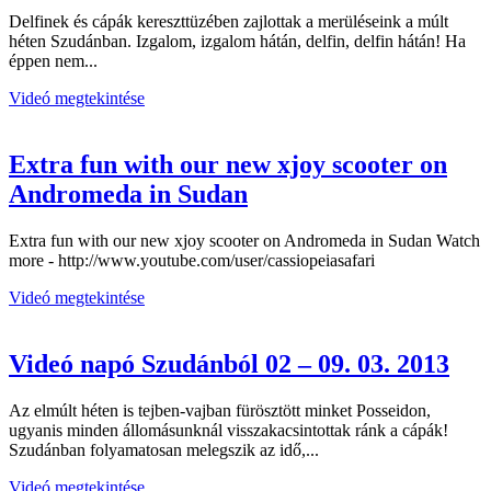
Delfinek és cápák kereszttüzében zajlottak a merüléseink a múlt
héten Szudánban. Izgalom, izgalom hátán, delfin, delfin hátán! Ha
éppen nem...
Videó megtekintése
Extra fun with our new xjoy scooter on
Andromeda in Sudan
Extra fun with our new xjoy scooter on Andromeda in Sudan Watch
more - http://www.youtube.com/user/cassiopeiasafari
Videó megtekintése
Videó napó Szudánból 02 – 09. 03. 2013
Az elmúlt héten is tejben-vajban fürösztött minket Posseidon,
ugyanis minden állomásunknál visszakacsintottak ránk a cápák!
Szudánban folyamatosan melegszik az idő,...
Videó megtekintése