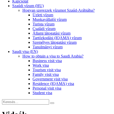
Kapcsolat
Szaúdi vízum (HU)
Hogyan szerezzek vízumot Szaúd-Arábiába?
Üzleti vízum
Munkavállalói vízum
Turista vízum
Családi vízum
Állami látogatási vízum
Tartózkodási (IQAMA) vízum
Személyes látogatási vízum
Tanulmányi vízum
Saudi visa (EN)
How to obtain a visa to Saudi Arabia?
Business visit visa
Work visa
Tourism visit visa
Family visit visa
Government visit visa
Residence (IQAMA) visa
Personal visit visa
Student visa