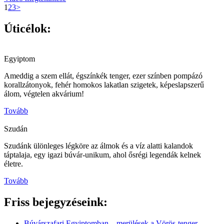
1
2
3
>
Úticélok:
Egyiptom
Ameddig a szem ellát, égszínkék tenger, ezer színben pompázó
korallzátonyok, fehér homokos lakatlan szigetek, képeslapszerű
álom, végtelen akvárium!
Tovább
Szudán
Szudánk ülönleges légköre az álmok és a víz alatti kalandok
táptalaja, egy igazi búvár-unikum, ahol ősrégi legendák kelnek
életre.
Tovább
Friss bejegyzéseink:
Búvárszafari Egyiptomban – merülések a Vörös-tenger