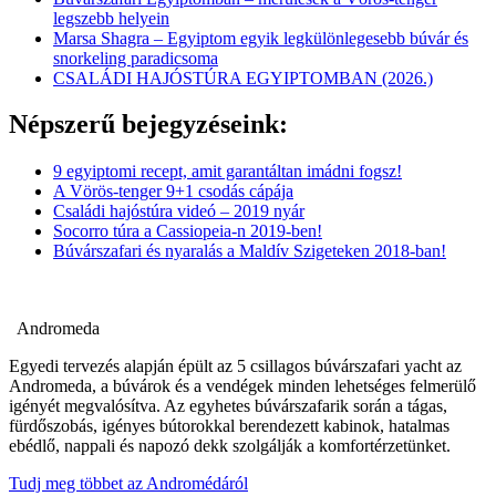
legszebb helyein
Marsa Shagra – Egyiptom egyik legkülönlegesebb búvár és
snorkeling paradicsoma
CSALÁDI HAJÓSTÚRA EGYIPTOMBAN (2026.)
Népszerű bejegyzéseink:
9 egyiptomi recept, amit garantáltan imádni fogsz!
A Vörös-tenger 9+1 csodás cápája
Családi hajóstúra videó – 2019 nyár
Socorro túra a Cassiopeia-n 2019-ben!
Búvárszafari és nyaralás a Maldív Szigeteken 2018-ban!
Andromeda
Egyedi tervezés alapján épült az 5 csillagos búvárszafari yacht az
Andromeda, a búvárok és a vendégek minden lehetséges felmerülő
igényét megvalósítva. Az egyhetes búvárszafarik során a tágas,
fürdőszobás, igényes bútorokkal berendezett kabinok, hatalmas
ebédlő, nappali és napozó dekk szolgálják a komfortérzetünket.
Tudj meg többet az Andromédáról