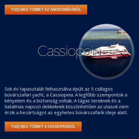
TUDJ MEG TÖBBET AZ ANDROMÉDÁRÓL
Cassiopeia
Sok év tapasztalát felhasználva épült az 5 csillagos
búvárszafari yacht, a Cassiopeia. A legfőbb szempontok a
kényelem és a biztonság voltak. A tágas tereknek és a
hatalmas napozó dekkeknek köszönhetően az utasok nem
érzik a bezártságot az egyhetes búvárszafarik ideje alatt.
TUDJ MEG TÖBBET A CASSIOPEIÁRÓL