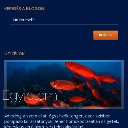
KERESÉS A BLOGON:
KERESÉS
ÚTICÉLOK:
Egyiptom
Ameddig a szem ellát, égszínkék tenger, ezer színben
pompázó korallzátonyok, fehér homokos lakatlan szigetek,
képeslapszerű álom, végtelen akvárium!