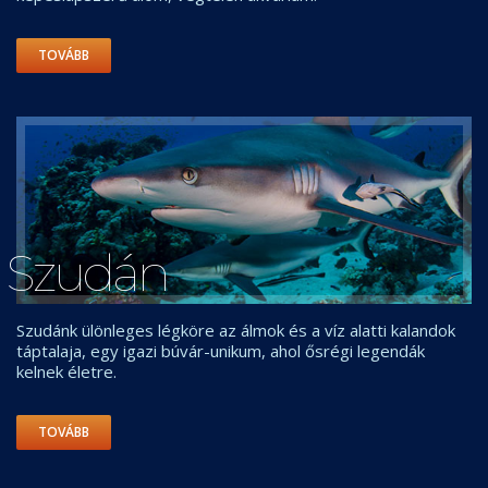
TOVÁBB
Szudán
Szudánk ülönleges légköre az álmok és a víz alatti kalandok
táptalaja, egy igazi búvár-unikum, ahol ősrégi legendák
kelnek életre.
TOVÁBB