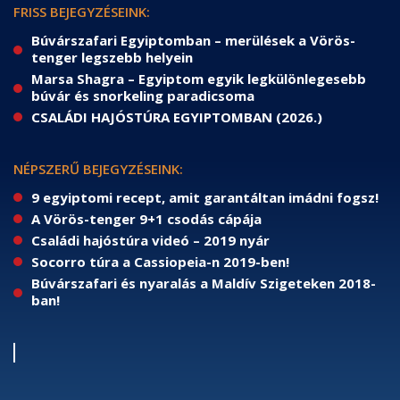
FRISS BEJEGYZÉSEINK:
Búvárszafari Egyiptomban – merülések a Vörös-
tenger legszebb helyein
Marsa Shagra – Egyiptom egyik legkülönlegesebb
búvár és snorkeling paradicsoma
CSALÁDI HAJÓSTÚRA EGYIPTOMBAN (2026.)
NÉPSZERŰ BEJEGYZÉSEINK:
9 egyiptomi recept, amit garantáltan imádni fogsz!
A Vörös-tenger 9+1 csodás cápája
Családi hajóstúra videó – 2019 nyár
Socorro túra a Cassiopeia-n 2019-ben!
Búvárszafari és nyaralás a Maldív Szigeteken 2018-
ban!