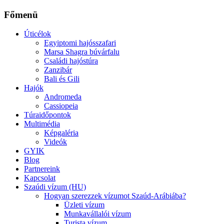
Főmenü
Úticélok
Egyiptomi hajósszafari
Marsa Shagra búvárfalu
Családi hajóstúra
Zanzibár
Bali és Gili
Hajók
Andromeda
Cassiopeia
Túraidőpontok
Multimédia
Képgaléria
Videók
GYIK
Blog
Partnereink
Kapcsolat
Szaúdi vízum (HU)
Hogyan szerezzek vízumot Szaúd-Arábiába?
Üzleti vízum
Munkavállalói vízum
Turista vízum