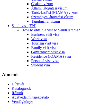
Családi vízum
Állami látogatási vízum
Tartózkodási (IQAMA) vízum
Személyes látogatási vízum
Tanulmányi vízum
Saudi visa (EN)
How to obtain a visa to Saudi Arabia?
Business visit visa
Work visa
Tourism visit visa
Family visit visa
Government visit visa
Residence (IQAMA) visa
Personal visit visa
Student visa
Almenü
Hírlevél
Katalógusok
Rólunk
Adatvédelmi tájékoztató
Vendégkönyv