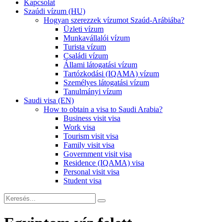
Kapcsolat
Szaúdi vízum (HU)
Hogyan szerezzek vízumot Szaúd-Arábiába?
Üzleti vízum
Munkavállalói vízum
Turista vízum
Családi vízum
Állami látogatási vízum
Tartózkodási (IQAMA) vízum
Személyes látogatási vízum
Tanulmányi vízum
Saudi visa (EN)
How to obtain a visa to Saudi Arabia?
Business visit visa
Work visa
Tourism visit visa
Family visit visa
Government visit visa
Residence (IQAMA) visa
Personal visit visa
Student visa