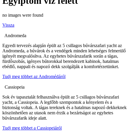
Egyiptom víz felett
no images were found
Vissza
Andromeda
Egyedi tervezés alapján épült az 5 csillagos búvárszafari yacht az
Andromeda, a búvárok és a vendégek minden lehetséges felmerülő
igényét megvalósítva. Az egyhetes búvárszafarik során a tágas,
fürdőszobás, igényes bútorokkal berendezett kabinok, hatalmas
ebédlő, nappali és napozó dekk szolgálják a komfortérzetünket.
Tudj meg többet az Andromédáról
Cassiopeia
Sok év tapasztalát felhasználva épült az 5 csillagos búvárszafari
yacht, a Cassiopeia. A legfőbb szempontok a kényelem és a
biztonság voltak. A tágas tereknek és a hatalmas napozó dekkeknek
köszönhetően az utasok nem érzik a bezártságot az egyhetes
búvárszafarik ideje alatt.
Tudj meg többet a Cassiopeiáról