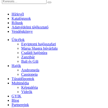
Hírlevél
Katalógusok
Rólunk
Adatvédelmi tájékoztató
Vendégkönyv
Úticélok
Egyiptomi hajósszafari
Marsa Shagra búvárfalu
Családi hajóstúra
Zanzibár
Bali és Gili
Hajók
Andromeda
Cassiopeia
Túraidőpontok
Multimédia
Képgaléria
Videók
GYIK
Blog
Partnereink