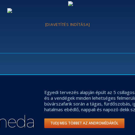
[DIAVETÍTÉS INDÍTÁSA]
Egyedi tervezés alapján épült az 5 csillag
és a vendégek minden lehetséges felmerül
búvárszafarik során a tágas, fürdőszobás, 
hatalmas ebédlő, nappali és napozó dekk sz
meda
TUDJ MEG TÖBBET AZ ANDROMÉDÁRÓL