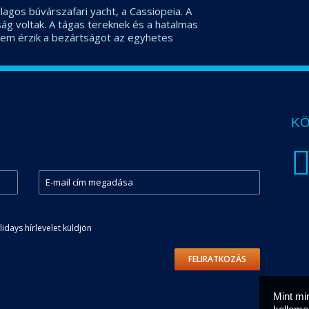
llagos búvárszafari yacht, a Cassiopeia. A
g voltak. A tágas tereknek és a hatalmas
em érzik a bezártságot az egyhetes
KÖ
days hírlevelet küldjön
FELIRATKOZÁS
Mint mi