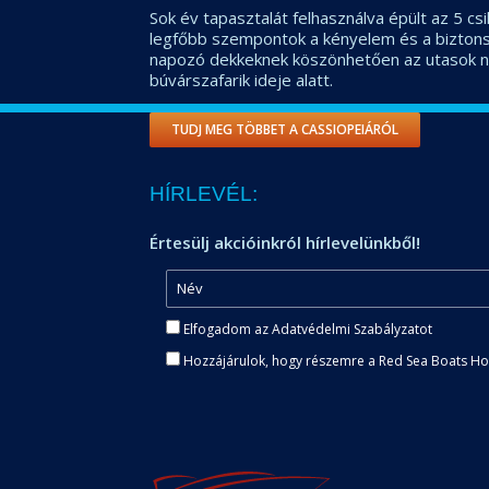
Sok év tapasztalát felhasználva épült az 5 csi
legfőbb szempontok a kényelem és a biztonsá
napozó dekkeknek köszönhetően az utasok n
búvárszafarik ideje alatt.
TUDJ MEG TÖBBET A CASSIOPEIÁRÓL
HÍRLEVÉL:
Értesülj akcióinkról hírlevelünkből!
Elfogadom az Adatvédelmi Szabályzatot
Hozzájárulok, hogy részemre a Red Sea Boats Holi