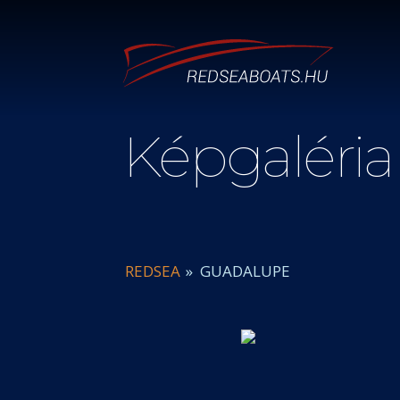
Képgaléria
REDSEA
»
GUADALUPE