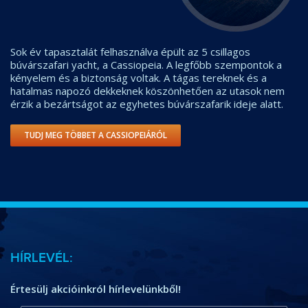
Sok év tapasztalát felhasználva épült az 5 csillagos
búvárszafari yacht, a Cassiopeia. A legfőbb szempontok a
kényelem és a biztonság voltak. A tágas tereknek és a
hatalmas napozó dekkeknek köszönhetően az utasok nem
érzik a bezártságot az egyhetes búvárszafarik ideje alatt.
TUDJ MEG TÖBBET A CASSIOPEIÁRÓL
HÍRLEVÉL:
Értesülj akcióinkról hírlevelünkből!