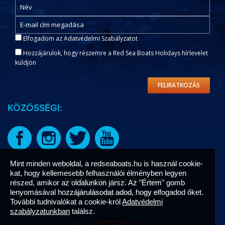
Elfogadom az Adatvédelmi Szabályzatot
Hozzájárulok, hogy részemre a Red Sea Boats Holidays hírlevelet
küldjön
FELIRATKOZÁS
KÖZÖSSÉGI:
Mint minden weboldal, a redseaboats.hu is használ cookie-
kat, hogy kellemesebb felhasználói élményben legyen
Túraidőpontok
Blog
Kapcsolat
részed, amikor az oldalunkon jársz. Az "Értem" gomb
lenyomásával hozzájárulásodat adod, hogy elfogadod őket.
Adatvédelmi tájékoztató
ÁSZF
További tudnivalókat a cookie-król
Adatvédelmi
szabályzatunkban
találsz.