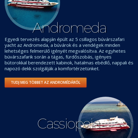
Andromeda
Egyedi tervezés alapján épült az 5 csillagos búvárszafari
yacht az Andromeda, a búvárok és a vendégek minden
lehetséges felmerülő igényét megvalósítva. Az egyhetes
búvárszafarik során a tágas, fürdőszobás, igényes
bútorokkal berendezett kabinok, hatalmas ebédlő, nappali és
napozó dekk szolgálják a komfortérzetünket.
TUDJ MEG TÖBBET AZ ANDROMÉDÁRÓL
Cassiopeia