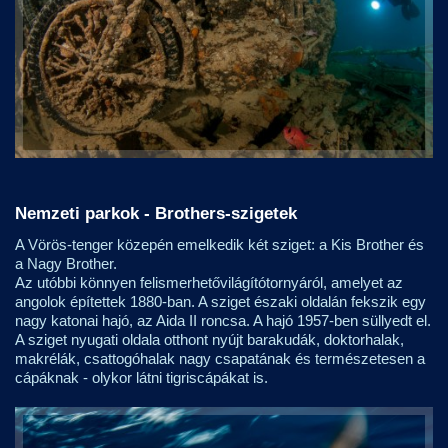
Nemzeti parkok - Brothers-szigetek
A Vörös-tenger közepén emelkedik két sziget: a Kis Brother és
a Nagy Brother.
Az utóbbi könnyen felismerhetővilágítótornyáról, amelyet az
angolok építettek 1880-ban. A sziget északi oldalán fekszik egy
nagy katonai hajó, az Aida II roncsa. A hajó 1957-ben süllyedt el.
A sziget nyugati oldala otthont nyújt barakudák, doktorhalak,
makrélák, csattogóhalak nagy csapatának és természetesen a
cápáknak - olykor látni tigriscápákat is.