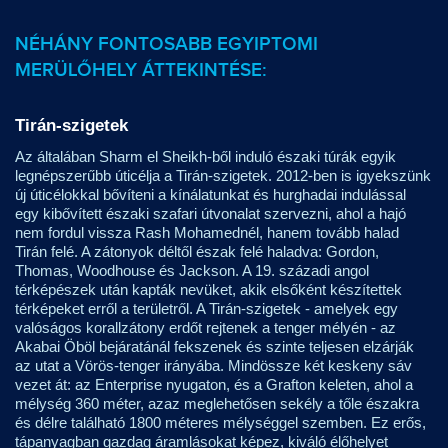
NÉHÁNY FONTOSABB EGYIPTOMI
MERÜLŐHELY ÁTTEKINTÉSE:
Tirán-szigetek
Az általában Sharm el Sheikh-ből induló északi túrák egyik
legnépszerűbb úticélja a Tirán-szigetek. 2012-ben is igyekszünk
új úticélokkal bővíteni a kínálatunkat és hurghadai indulással
egy kibővített északi szafari útvonalat szervezni, ahol a hajó
nem fordul vissza Rash Mohamednél, hanem tovább halad
Tirán felé. A zátonyok déltől észak felé haladva: Gordon,
Thomas, Woodhouse és Jackson. A 19. századi angol
térképészek után kapták nevüket, akik elsőként készítettek
térképeket erről a területről. A Tirán-szigetek - amelyek egy
valóságos korallzátony erdőt rejtenek a tenger mélyén - az
Akabai Öböl bejáratánál fekszenek és szinte teljesen elzárják
az utat a Vörös-tenger irányába. Mindössze két keskeny sáv
vezet át: az Enterprise nyugaton, és a Grafton keleten, ahol a
mélység 360 méter, azaz meglehetősen sekély a tőle északra
és délre található 1800 méteres mélységgel szemben. Ez erős,
tápanyagban gazdag áramlásokat képez, kiváló élőhelyet