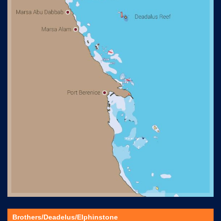
Brothers/Deadelus/Elphinstone