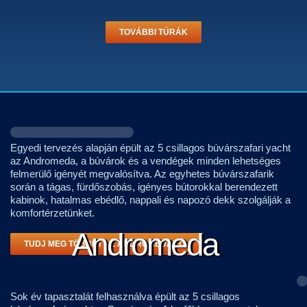
TOVÁBBI TÚRÁK
Egyedi tervezés alapján épült az 5 csillagos búvárszafari yacht
az Andromeda, a búvárok és a vendégek minden lehetséges
felmerülő igényét megvalósítva. Az egyhetes búvárszafarik
során a tágas, fürdőszobás, igényes bútorokkal berendezett
kabinok, hatalmas ebédlő, nappali és napozó dekk szolgálják a
komfortérzetünket.
Andromeda
TUDJ MEG TÖBBET AZ ANDROMÉDÁRÓL
Sok év tapasztalát felhasználva épült az 5 csillagos