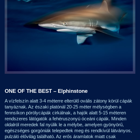
ONE OF THE BEST – Elphinstone
A vízfelszín alatt 3-4 méterre elterülő ovális zátony körül cápák
tanyáznak. Az északi platónál 20-25 méter mélységben a
fennsíkon pörölycápák cirkálnak, a hajók alatt 5-15 méteren
rendszeres látógatók a fehéruszonyú óceáni cápák. Minden
oldalról meredek fal nyúlik le a mélybe, amelyen gyönyörű,
egészséges gorgóniák telepedtek meg és rendkívül látványos,
pulzáló élővilág található. Az erős áramlatok miatt csak