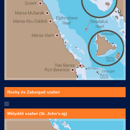
Rocky és Zabargad szafari
Mélydéli szafari (St. John's-ig)