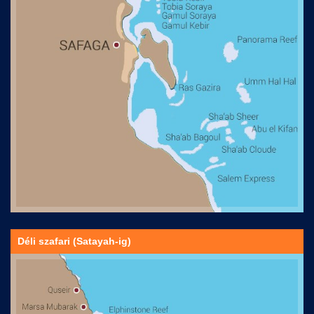
Déli szafari (Satayah-ig)