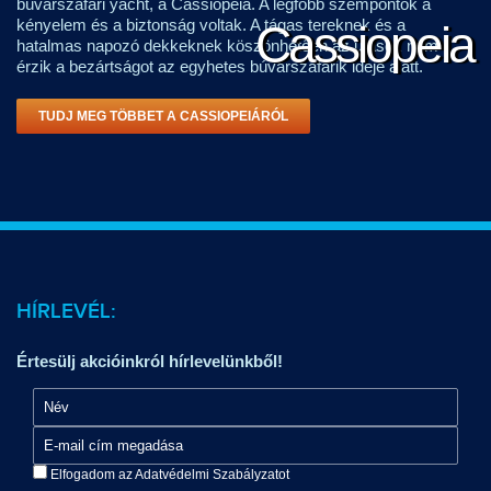
búvárszafari yacht, a Cassiopeia. A legfőbb szempontok a
kényelem és a biztonság voltak. A tágas tereknek és a
Cassiopeia
hatalmas napozó dekkeknek köszönhetően az utasok nem
érzik a bezártságot az egyhetes búvárszafarik ideje alatt.
TUDJ MEG TÖBBET A CASSIOPEIÁRÓL
HÍRLEVÉL:
Értesülj akcióinkról hírlevelünkből!
Elfogadom az Adatvédelmi Szabályzatot