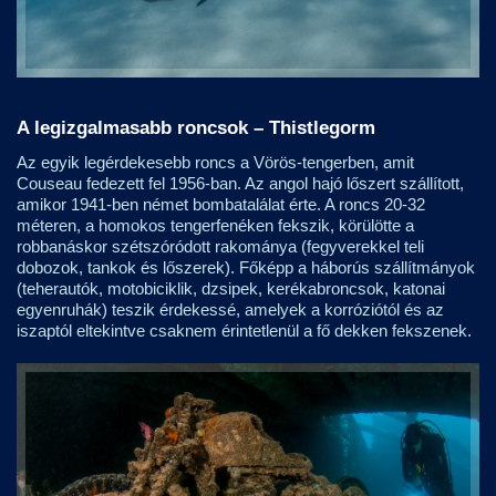
A legizgalmasabb roncsok – Thistlegorm
Az egyik legérdekesebb roncs a Vörös-tengerben, amit
Couseau fedezett fel 1956-ban. Az angol hajó lőszert szállított,
amikor 1941-ben német bombatalálat érte. A roncs 20-32
méteren, a homokos tengerfenéken fekszik, körülötte a
robbanáskor szétszóródott rakománya (fegyverekkel teli
dobozok, tankok és lőszerek). Főképp a háborús szállítmányok
(teherautók, motobiciklik, dzsipek, kerékabroncsok, katonai
egyenruhák) teszik érdekessé, amelyek a korróziótól és az
iszaptól eltekintve csaknem érintetlenül a fő dekken fekszenek.