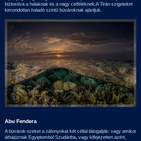
biztosítva a halaknak és a nagy cetféléknek.A Tirán-szigeteket
kimondottan haladó szintű búvároknak ajánljuk.
Abu Fendera
A búvárok ezeket a zátonyokat két céllal látogatják: vagy amikor
áthajóznak Egyiptomból Szudánba, vagy kifejezetten azért,