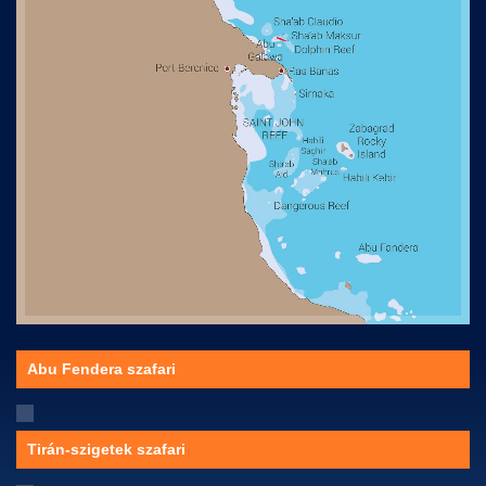
Abu Fendera szafari
Tirán-szigetek szafari