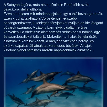
A Satayah-lagúna, más néven Dolphin Reef, több száz
palackorrú delfin otthona.
Ezen a területen élik mindennapjaikat, így a találkozás garantált.
Ezen kívül itt található a Vörös-tenger legszebb
barlangrendszere, különleges fényjátékot nyújtva az ide látogató
búvárok számára. A zátony bármelyik oldalát merülve
közvetlenül a vízfelszín alatt pompás színekben tündöklő lágy-
és szarukorallokat találunk. Makrélák, tonhalak és teknősök
cikáznak a korallok között, a mélyebb vizekben pöröly- és
szürke cápákat láthatnak a szerencsés búvárok. A hajók
kikötőhelyénél hatalmas méretű napóleonhalak cikáznak.