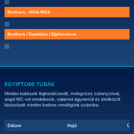
Brothers - MGA-MGA
Brothers / Deadelus / Elphinstone
EGYIPTOMI TÚRÁK
Minden kabinunk légkondícionált, melegvizes zuhanyzóval,
angol WC-vel rendelkezik, valamint ágyneműt és törölközőt
biztosítunk minden kedves vendégünk számára.
Dátum
Hajó
Úti