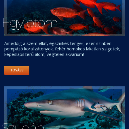
Egyiptom
Ameddig a szem ellát, égszínkék tenger, ezer színben
pompázó korallzátonyok, fehér homokos lakatlan szigetek,
képeslapszerű álom, végtelen akvárium!
TOVÁBB
Szudán