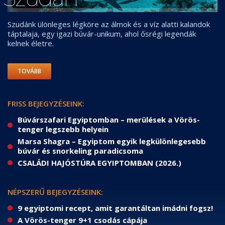
Szudánk ülönleges légköre az álmok és a víz alatti kalandok
táptalaja, egy igazi búvár-unikum, ahol ősrégi legendák
kelnek életre.
TOVÁBB
FRISS BEJEGYZÉSEINK:
Búvárszafari Egyiptomban – merülések a Vörös-
tenger legszebb helyein
Marsa Shagra – Egyiptom egyik legkülönlegesebb
búvár és snorkeling paradicsoma
CSALÁDI HAJÓSTÚRA EGYIPTOMBAN (2026.)
NÉPSZERŰ BEJEGYZÉSEINK:
9 egyiptomi recept, amit garantáltan imádni fogsz!
A Vörös-tenger 9+1 csodás cápája