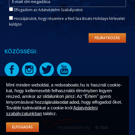
Elfogadom az Adatvédelmi Szabályzatot
Hozzájárulok, hogy részemre a Red Sea Boats Holidays hírlevelet
küldjön
FELIRATKOZÁS
KÖZÖSSÉGI:
Mint minden weboldal, a redseaboats.hu is használ cookie-
kat, hogy kellemesebb felhasználói élményben legyen
Túraidőpontok
Blog
Kapcsolat
részed, amikor az oldalunkon jársz. Az "Értem" gomb
lenyomásával hozzájárulásodat adod, hogy elfogadod őket.
Adatvédelmi tájékoztató
ÁSZF
További tudnivalókat a cookie-król
Adatvédelmi
szabályzatunkban
találsz.
ELFOGADÁS
© 2026