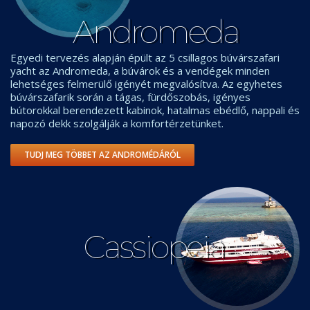
Andromeda
Egyedi tervezés alapján épült az 5 csillagos búvárszafari
yacht az Andromeda, a búvárok és a vendégek minden
lehetséges felmerülő igényét megvalósítva. Az egyhetes
búvárszafarik során a tágas, fürdőszobás, igényes
bútorokkal berendezett kabinok, hatalmas ebédlő, nappali és
napozó dekk szolgálják a komfortérzetünket.
TUDJ MEG TÖBBET AZ ANDROMÉDÁRÓL
Cassiopeia