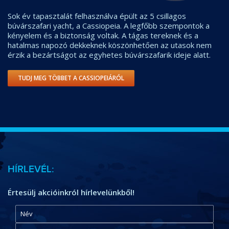
Sok év tapasztalát felhasználva épült az 5 csillagos
búvárszafari yacht, a Cassiopeia. A legfőbb szempontok a
kényelem és a biztonság voltak. A tágas tereknek és a
hatalmas napozó dekkeknek köszönhetően az utasok nem
érzik a bezártságot az egyhetes búvárszafarik ideje alatt.
TUDJ MEG TÖBBET A CASSIOPEIÁRÓL
HÍRLEVÉL:
Értesülj akcióinkról hírlevelünkből!