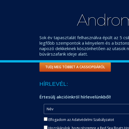
Andro
Sok év tapasztalát felhasználva épült az 5 csi
legfőbb szempontok a kényelem és a biztonsá
napozó dekkeknek köszönhetően az utasok n
búvárszafarik ideje alatt.
TUDJ MEG TÖBBET A CASSIOPEIÁRÓL
HÍRLEVÉL:
Értesülj akcióinkról hírlevelünkből!
Elfogadom az Adatvédelmi Szabályzatot
Hozzájárulok, hogy részemre a Red Sea Boats Holi