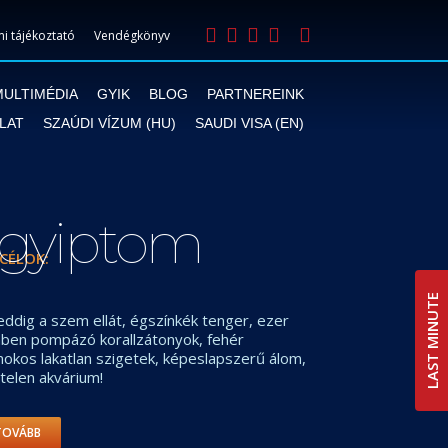
i tájékoztató
Vendégkönyv
MULTIMÉDIA
GYIK
BLOG
PARTNEREINK
LAT
SZAÚDI VÍZUM (HU)
SAUDI VISA (EN)
gyiptom
CÉLOK:
LAST MINUTE
ddig a szem ellát, égszínkék tenger, ezer
nben pompázó korallzátonyok, fehér
okos lakatlan szigetek, képeslapszerű álom,
telen akvárium!
TOVÁBB