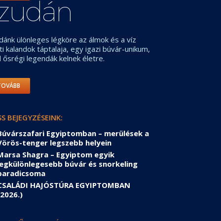
zudán
dánk ülönleges légköre az álmok és a víz
tti kalandok táptalaja, egy igazi búvár-unikum,
l ősrégi legendák kelnek életre.
TOVÁBB
SS BEJEGYZÉSEINK:
Búvárszafari Egyiptomban – merülések a
Vörös-tenger legszebb helyein
Marsa Shagra – Egyiptom egyik
legkülönlegesebb búvár és snorkeling
paradicsoma
CSALÁDI HAJÓSTÚRA EGYIPTOMBAN
(2026.)