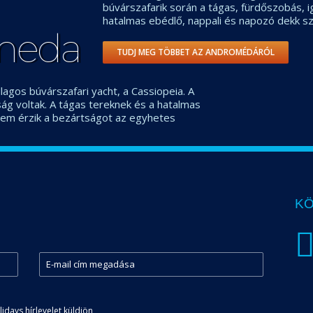
búvárszafarik során a tágas, fürdőszobás, 
hatalmas ebédlő, nappali és napozó dekk sz
meda
TUDJ MEG TÖBBET AZ ANDROMÉDÁRÓL
llagos búvárszafari yacht, a Cassiopeia. A
g voltak. A tágas tereknek és a hatalmas
em érzik a bezártságot az egyhetes
KÖ
days hírlevelet küldjön