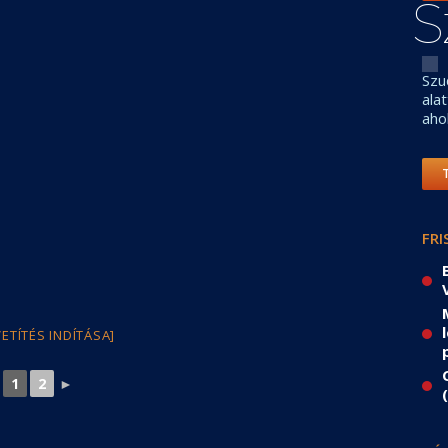
S
Szu
ala
aho
FRI
VETÍTÉS INDÍTÁSA]
1
2
►