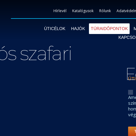
Hírlevél
Katalógusok
Rólunk
Adatvédelm
ÚTICÉLOK
HAJÓK
TÚRAIDŐPONTOK
KAPCSO
ós szafari
E
ÚTI
Ame
szí
hom
vég