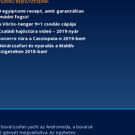
SZERŰ BEJEGYZÉSEINK:
9 egyiptomi recept, amit garantáltan
imádni fogsz!
A Vörös-tenger 9+1 csodás cápája
Családi hajóstúra videó – 2019 nyár
Socorro túra a Cassiopeia-n 2019-ben!
Búvárszafari és nyaralás a Maldív
Szigeteken 2018-ban!
os búvárszafari yacht az Andromeda, a búvárok
ő igényét megvalósítva. Az egyhetes