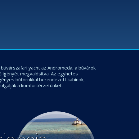
os búvárszafari yacht az Andromeda, a búvárok
ő igényét megvalósítva. Az egyhetes
igényes bútorokkal berendezett kabinok,
olgálják a komfortérzetünket.