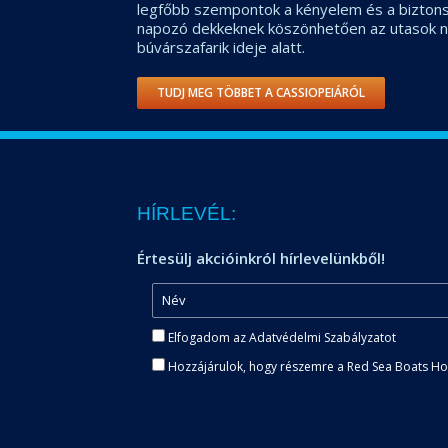
legfőbb szempontok a kényelem és a biztonsá
napozó dekkeknek köszönhetően az utasok n
búvárszafarik ideje alatt.
TUDJ MEG TÖBBET A CASSIOPEIÁRÓL
HÍRLEVÉL:
Értesülj akcióinkról hírlevelünkből!
Elfogadom az Adatvédelmi Szabályzatot
Hozzájárulok, hogy részemre a Red Sea Boats Holi