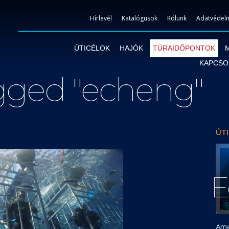
Hírlevél
Katalógusok
Rólunk
Adatvédelm
ÚTICÉLOK
HAJÓK
TÚRAIDŐPONTOK
KAPCSO
gged "echeng"
ÚTI
E
Ame