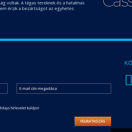
Cas
g voltak. A tágas tereknek és a hatalmas
em érzik a bezártságot az egyhetes
KÖ
days hírlevelet küldjön
FELIRATKOZÁS