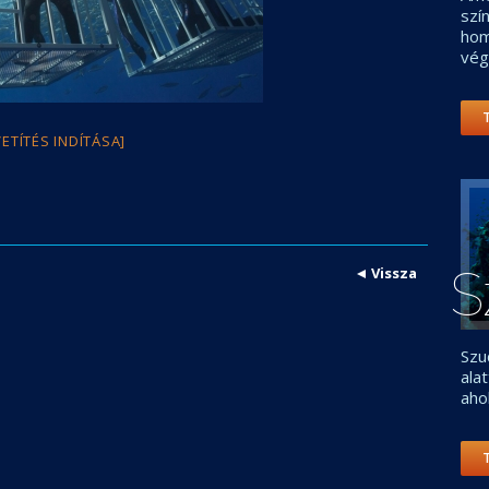
szí
hom
vég
VETÍTÉS INDÍTÁSA]
S
Vissza
Szu
ala
aho