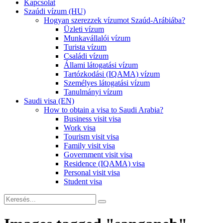
Kapcsolat
Szaúdi vízum (HU)
Hogyan szerezzek vízumot Szaúd-Arábiába?
Üzleti vízum
Munkavállalói vízum
Turista vízum
Családi vízum
Állami látogatási vízum
Tartózkodási (IQAMA) vízum
Személyes látogatási vízum
Tanulmányi vízum
Saudi visa (EN)
How to obtain a visa to Saudi Arabia?
Business visit visa
Work visa
Tourism visit visa
Family visit visa
Government visit visa
Residence (IQAMA) visa
Personal visit visa
Student visa