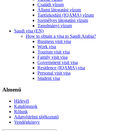
Családi vízum
Állami látogatási vízum
Tartózkodási (IQAMA) vízum
Személyes látogatási vízum
Tanulmányi vízum
Saudi visa (EN)
How to obtain a visa to Saudi Arabia?
Business visit visa
Work visa
Tourism visit visa
Family visit visa
Government visit visa
Residence (IQAMA) visa
Personal visit visa
Student visa
Almenü
Hírlevél
Katalógusok
Rólunk
Adatvédelmi tájékoztató
Vendégkönyv