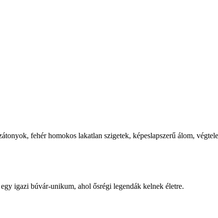
zátonyok, fehér homokos lakatlan szigetek, képeslapszerű álom, végtel
, egy igazi búvár-unikum, ahol ősrégi legendák kelnek életre.