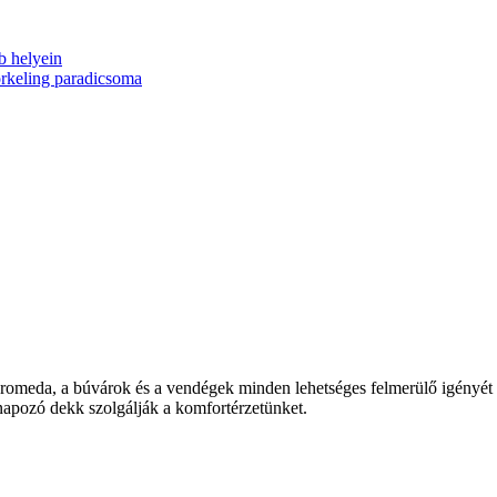
b helyein
rkeling paradicsoma
ndromeda, a búvárok és a vendégek minden lehetséges felmerülő igényét 
napozó dekk szolgálják a komfortérzetünket.