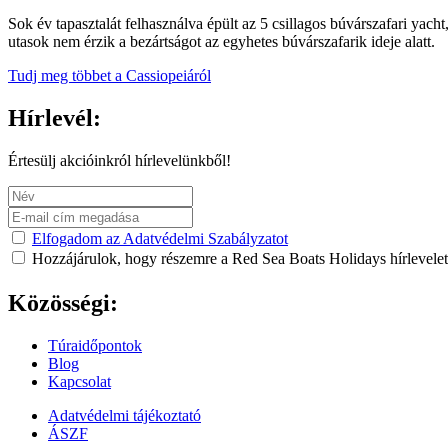
Sok év tapasztalát felhasználva épült az 5 csillagos búvárszafari ya
utasok nem érzik a bezártságot az egyhetes búvárszafarik ideje alatt.
Tudj meg többet a Cassiopeiáról
Hírlevél:
Értesülj akcióinkról hírlevelünkből!
Elfogadom az Adatvédelmi Szabályzatot
Hozzájárulok, hogy részemre a Red Sea Boats Holidays hírlevele
Közösségi:
Túraidőpontok
Blog
Kapcsolat
Adatvédelmi tájékoztató
ÁSZF