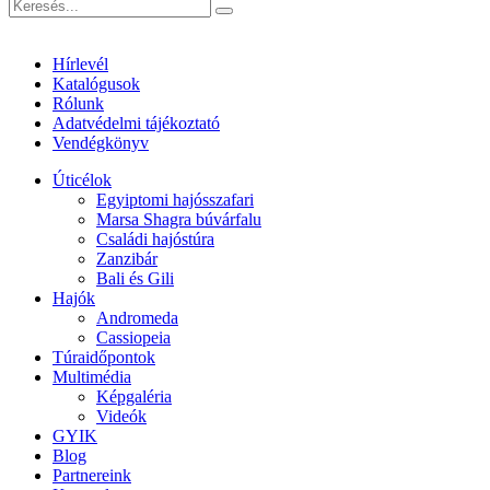
Hírlevél
Katalógusok
Rólunk
Adatvédelmi tájékoztató
Vendégkönyv
Úticélok
Egyiptomi hajósszafari
Marsa Shagra búvárfalu
Családi hajóstúra
Zanzibár
Bali és Gili
Hajók
Andromeda
Cassiopeia
Túraidőpontok
Multimédia
Képgaléria
Videók
GYIK
Blog
Partnereink