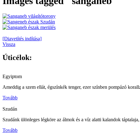
Images tagged "sanganeb"
[Diavetítés indítása]
Vissza
Úticélok:
Egyiptom
Ameddig a szem ellát, égszínkék tenger, ezer színben pompázó korall
Tovább
Szudán
Szudánk ülönleges légköre az álmok és a víz alatti kalandok táptalaja
Tovább