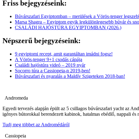
Friss bejegyzéseink:
Búvárszafari Egyiptomban – merülések a Vörös-tenger legszeb
Marsa Shagra – Egyiptom egyik legkülönlegesebb búvár és sno
CSALÁDI HAJÓSTÚRA EGYIPTOMBAN (2026.)
Népszerű bejegyzéseink:
9 egyiptomi recept, amit garantáltan imádni fogsz!
A Vörös-tenger 9+1 csodás cápája
Családi hajóstúra videó – 2019 nyár
Socorro túra a Cassiopeia-n 2019-ben!
Búvárszafari és nyaralás a Maldív Szigeteken 2018-ban!
Andromeda
Egyedi tervezés alapján épült az 5 csillagos búvárszafari yacht az A
igényes bútorokkal berendezett kabinok, hatalmas ebédlő, nappali és 
Tudj meg többet az Andromédáról
Cassiopeia