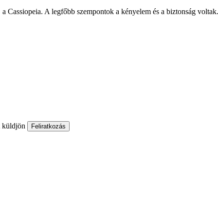
cht, a Cassiopeia. A legfőbb szempontok a kényelem és a biztonság volt
t küldjön
Feliratkozás