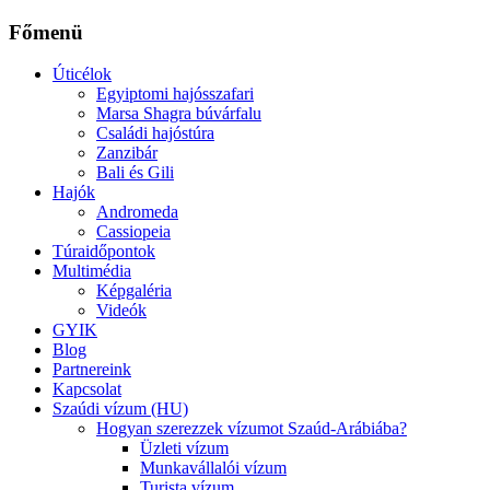
Főmenü
Úticélok
Egyiptomi hajósszafari
Marsa Shagra búvárfalu
Családi hajóstúra
Zanzibár
Bali és Gili
Hajók
Andromeda
Cassiopeia
Túraidőpontok
Multimédia
Képgaléria
Videók
GYIK
Blog
Partnereink
Kapcsolat
Szaúdi vízum (HU)
Hogyan szerezzek vízumot Szaúd-Arábiába?
Üzleti vízum
Munkavállalói vízum
Turista vízum