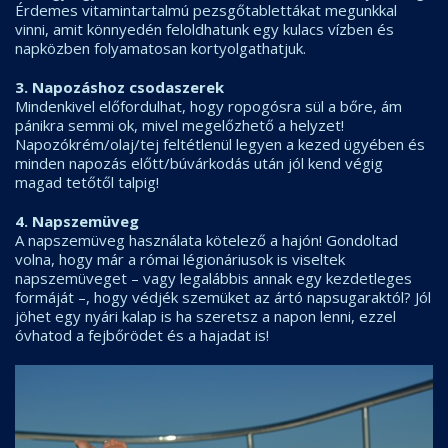
Érdemes vitamintartalmú pezsgőtablettákat megunkkal
vinni, amit könnyedén feloldhatunk egy kulacs vízben és
napközben folyamatosan kortyolgathatjuk.
3. Napozáshoz csodaszerek
Mindenkivel előfordulhat, hogy ropogósra sül a bőre, ám
pánikra semmi ok, mivel megelőzhető a helyzet!
Napozókrém/olaj/tej feltétlenül legyen a kezed ügyében és
minden napozás előtt/búvárkodás után jól kend végig
magad tetőtől talpig!
4. Napszemüveg
A napszemüveg használata kötelező a hajón! Gondoltad
volna, hogy már a római légionáriusok is viseltek
napszemüveget – vagy legalábbis annak egy kezdetleges
formáját –, hogy védjék szemüket az ártó napsugaraktól? Jól
jöhet egy nyári kalap is ha szeretsz a napon lenni, ezzel
óvhatod a fejbőrödet és a hajadat is!