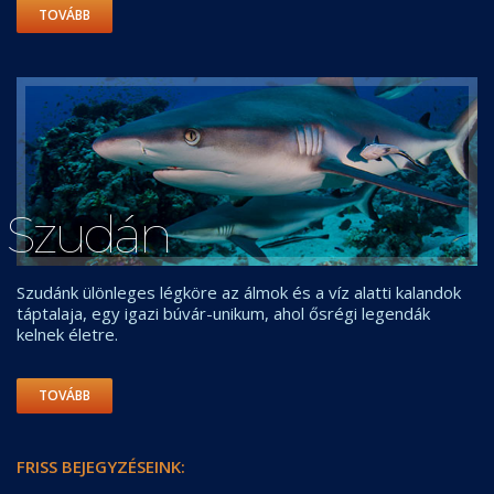
TOVÁBB
Szudán
Szudánk ülönleges légköre az álmok és a víz alatti kalandok
táptalaja, egy igazi búvár-unikum, ahol ősrégi legendák
kelnek életre.
TOVÁBB
FRISS BEJEGYZÉSEINK: