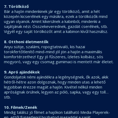
7. Törölköző
Bár a hajón mindenkinek jár egy törölköző, amit a hét
közepén kicserélnek egy másikra, ezek a törölközők mind
ugyan olyanok. Amint kikerülnek a kabinból, mindenki a
sajátjának nézi. Összekeverednek, gazdát cserélnek, stb.
Vigyél egy saját törölközőt amit a kabinon kívűl használsz.
8. Otthoni életmentők
Anyu sütije, szalámi, ropogtatnivaló, kis hazai
torokfertőtlenítő mind-mind jól jön a hajón a maximális
komfortérzethez! Egy jó fűszeres, ízletes kolbász, sós
mogyoró, vagy egy csomag gumimaci is mentett már életet.
9. Apró ajándékok
Gondoljatok némi ajándékra a legénységnek, ők azok, akik
hétről-hétre azon dolgoznak, hogy minden utas a lehető
legjobban érezze magát a hajón. Kivétel nélkül minden
apróságnak örülnek, legyen az póló, sapka, vagy egy toll…
stb.
10. Filmek/Zenék
Mindig találsz jó filmet a hajókon található Media Playerek-
en, ettől függetlenül hozhatod magaddal a saját