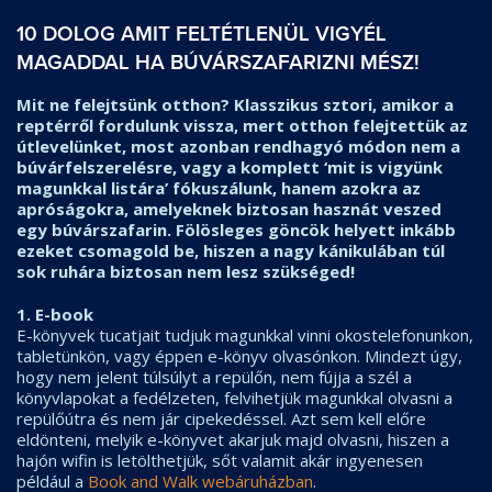
10 DOLOG AMIT FELTÉTLENÜL VIGYÉL
MAGADDAL HA BÚVÁRSZAFARIZNI MÉSZ!
Mit ne felejtsünk otthon? Klasszikus sztori, amikor a
reptérről fordulunk vissza, mert otthon felejtettük az
útlevelünket, most
azonban
rendhagyó módon nem a
búvárfelszerelésre, vagy a komplett ‘mit is vigyünk
magunkkal listára’ fókuszálunk, hanem azokra az
apróságokra, amelyeknek biztosan hasznát veszed
egy búvárszafarin. Fölösleges göncök helyett inkább
ezeket csomagold be, hiszen a nagy kánikulában túl
sok ruhára biztosan nem lesz szükséged!
1. E-book
E-könyvek tucatjait tudjuk magunkkal vinni okostelefonunkon,
tabletünkön, vagy éppen e-könyv olvasónkon. Mindezt úgy,
hogy nem jelent túlsúlyt a repülőn, nem fújja a szél a
könyvlapokat a fedélzeten, felvihetjük magunkkal olvasni a
repülőútra és nem jár cipekedéssel. Azt sem kell előre
eldönteni, melyik e-könyvet akarjuk majd olvasni, hiszen a
hajón wifin is letölthetjük, sőt valamit akár ingyenesen
például a
Book and Walk webáruházban
.