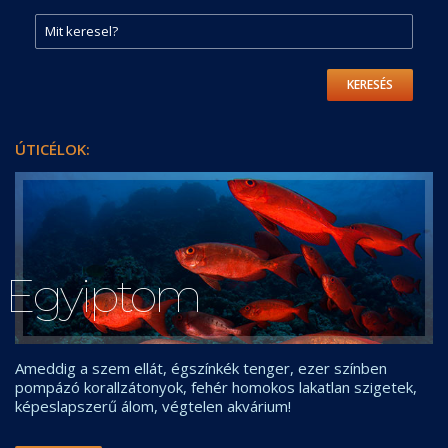
KERESÉS
ÚTICÉLOK:
Egyiptom
Ameddig a szem ellát, égszínkék tenger, ezer színben
pompázó korallzátonyok, fehér homokos lakatlan szigetek,
képeslapszerű álom, végtelen akvárium!