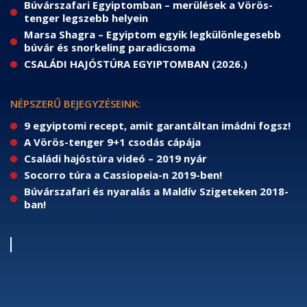
Búvárszafari Egyiptomban – merülések a Vörös-
tenger legszebb helyein
Marsa Shagra – Egyiptom egyik legkülönlegesebb
búvár és snorkeling paradicsoma
CSALÁDI HAJÓSTÚRA EGYIPTOMBAN (2026.)
NÉPSZERŰ BEJEGYZÉSEINK:
9 egyiptomi recept, amit garantáltan imádni fogsz!
A Vörös-tenger 9+1 csodás cápája
Családi hajóstúra videó – 2019 nyár
Socorro túra a Cassiopeia-n 2019-ben!
Búvárszafari és nyaralás a Maldív Szigeteken 2018-
ban!