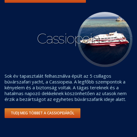
Cassiopeia
Sok év tapasztalát felhasználva épült az 5 csillagos
búvárszafari yacht, a Cassiopeia. A legfőbb szempontok a
kényelem és a biztonság voltak. A tágas tereknek és a
hatalmas napozó dekkeknek köszönhetően az utasok nem
érzik a bezártságot az egyhetes búvárszafarik ideje alatt.
TUDJ MEG TÖBBET A CASSIOPEIÁRÓL