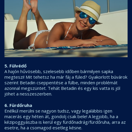
5. Fülvédő
A hajón hűvösebb, szelesebb időben bármilyen sapka
megteszi! Mit tehetsz ha már fáj a füled? Gyakorlott búvárok
szerint Betadin cseppentése a fülbe, minden problémát
azonnal megszüntet. Tehát Betadin és egy kis vatta is jól
jöhet a nesszeszerben.
6. Fürdőruha
Enélkül merülni se nagyon tudsz, vagy legalábbis igen
macerás egy héten át, gondolj csak bele! A legjobb, ha a
kézipoggyászba is kerül egy fürdőnadrág/fürdőruha, arra az
esetre, ha a csomagod esetleg késne.