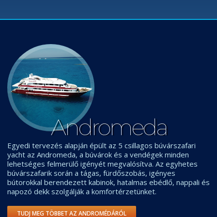
Andromeda
Egyedi tervezés alapján épült az 5 csillagos búvárszafari
yacht az Andromeda, a búvárok és a vendégek minden
lehetséges felmerülő igényét megvalósítva. Az egyhetes
búvárszafarik során a tágas, fürdőszobás, igényes
bútorokkal berendezett kabinok, hatalmas ebédlő, nappali és
napozó dekk szolgálják a komfortérzetünket.
TUDJ MEG TÖBBET AZ ANDROMÉDÁRÓL