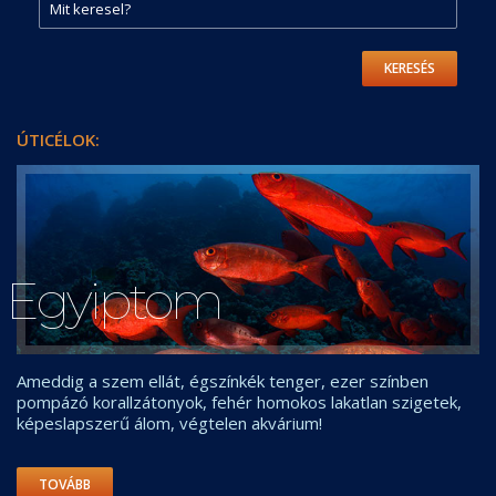
KERESÉS
ÚTICÉLOK:
Egyiptom
Ameddig a szem ellát, égszínkék tenger, ezer színben
pompázó korallzátonyok, fehér homokos lakatlan szigetek,
képeslapszerű álom, végtelen akvárium!
TOVÁBB