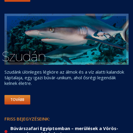
Szudán
Szudánk ülönleges légköre az álmok és a víz alatti kalandok
táptalaja, egy igazi búvár-unikum, ahol ősrégi legendák
kelnek életre.
TOVÁBB
FRISS BEJEGYZÉSEINK:
Búvárszafari Egyiptomban – merülések a Vörös-