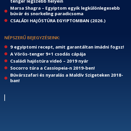
tenger legszebb helyein
Marsa Shagra – Egyiptom egyik legkülönlegesebb
búvár és snorkeling paradicsoma
CSALÁDI HAJÓSTÚRA EGYIPTOMBAN (2026.)
NÉPSZERŰ BEJEGYZÉSEINK:
9 egyiptomi recept, amit garantáltan imádni fogsz!
A Vörös-tenger 9+1 csodás cápája
Családi hajóstúra videó – 2019 nyár
Socorro túra a Cassiopeia-n 2019-ben!
Búvárszafari és nyaralás a Maldív Szigeteken 2018-
ban!