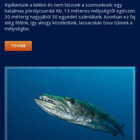
Kipillantunk a kékbe és nem hiszünk a szemünknek: egy
hatalmas pörölycsorda! Kb. 15 méteres mélységtől egészen
30 méterig nagyjából 50 egyedet számlálunk. Azonban ez faj
elég félénk, így ahogy közeledünk, lassacskán tova tűnnek a
mélységbe.
TOVÁBB