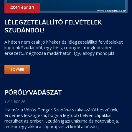
2014 ápr 24
LÉLEGZETELÁLLÍTÓ FELVÉTELEK
SZUDÁNBÓL!
A héten nem csak jó híreket és lélegzetelállító felvételeket
kaptunk Szudánból, egy friss, ropogós, meglepi videó
érkezett...méghozzá madárháton. Így, ahogy mondjuk!
TOVÁBB
PÖRÖLYVADÁSZAT
2014 ápr 09
Ha már a Vörös Tenger Szudán-i szakaszáról beszélünk,
érdemes leszögezni, hogy a legtöbb helyen cápákkal
merülhet az ember. Szudán igazi unikuma és netovábbja,
amikor egy akkora cáparaj veszi körül a búvárt,