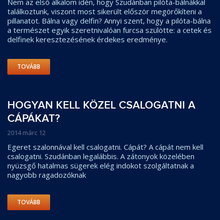
Nem az első alkalom idén, hogy Szudánban pilóta-bálnákkal
találkoztunk, viszont most sikerült először megörőkíteni a
pillanatot. Bálna vagy delfin? Annyi szent, hogy a pilóta-bálna
a természet egyik szeretnivalóan furcsa szülötte: a cetek és
delfinek keresztezésének érdekes eredménye.
TOVÁBB
HOGYAN KELL KÖZEL CSALOGATNI A
CÁPÁKAT?
2014 márc 12
Egeret szalonnával kell csalogatni. Cápát? A cápát nem kell
csalogatni. Szudánban legalábbis. A zátonyok közelében
nyüzsgő hatalmas sügerek elég indokot szolgáltatnak a
nagyobb ragadozóknak
TOVÁBB