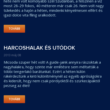
hete nem volt komolyabb szél Szudánban, a felszínen a víz
most 28-29 fokos, 40 méteren már csak 26. Nem volt nagy
tülekedés a hajón a héten, mindenki kényelmesen elfért és
igazi dolce vita fíling uralkodott.
TOVÁBB
HARCOSHALAK ÉS UTÓDOK
2013 máj 08
Micsoda szuper hét volt! A guide-jaink annyira rászoktak a
nagyhalakra, hogy szinte már említésre sem méltatták a
többi tengerlakó barátunkat. Ezért a héten külön
rákérdeztünk a kinti különítménynél az egyéb apróságokra
és kiderült, hogy nem csak pörölyöktől és szürkecápáktól
pezseg az élet!
TOVÁBB