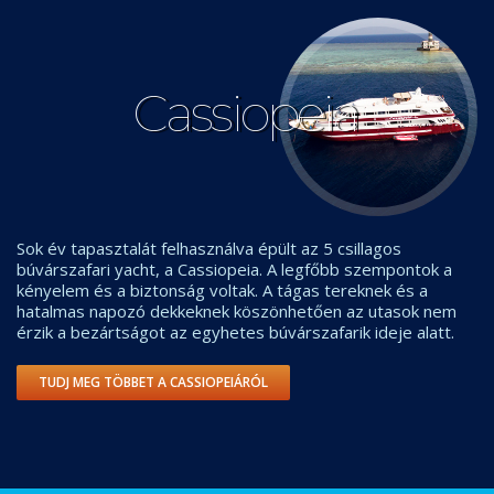
Cassiopeia
Sok év tapasztalát felhasználva épült az 5 csillagos
búvárszafari yacht, a Cassiopeia. A legfőbb szempontok a
kényelem és a biztonság voltak. A tágas tereknek és a
hatalmas napozó dekkeknek köszönhetően az utasok nem
érzik a bezártságot az egyhetes búvárszafarik ideje alatt.
TUDJ MEG TÖBBET A CASSIOPEIÁRÓL