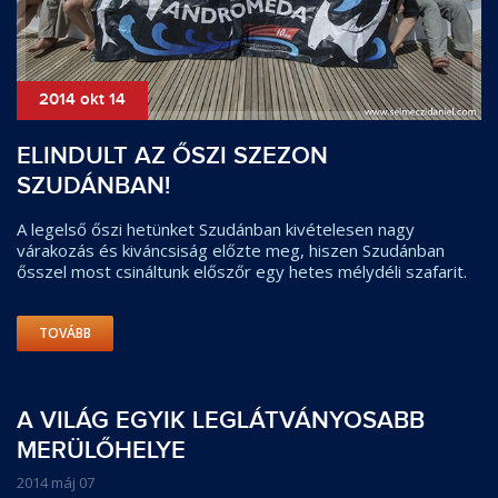
2014 okt 14
ELINDULT AZ ŐSZI SZEZON
SZUDÁNBAN!
A legelső őszi hetünket Szudánban kivételesen nagy
várakozás és kiváncsiság előzte meg, hiszen Szudánban
ősszel most csináltunk előszőr egy hetes mélydéli szafarit.
TOVÁBB
A VILÁG EGYIK LEGLÁTVÁNYOSABB
MERÜLŐHELYE
2014 máj 07