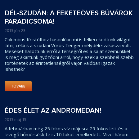
DÉL-SZUDÁN: A FEKETEÖVES BÚVÁROK
PARADICSOMA!
2013 jún 23
Columbus Kristófhoz hasonlóan mi is felkerekedtünk világot
látni, célünk a szudáni Vörös Tenger mélydéli szakasza volt.
Meséket hallottunk erről a térségről és a saját szemünkkel
is meg akartunk győződni arról, hogy ezek a szebbnél szebb
történetek az érintetlenségről vajon valóban igazak
lehetnek?
TOVÁBB
ÉDES ÉLET AZ ANDROMEDAN!
2013 máj 15
A februárban még 25 fokos víz májusra 29 fokos lett és a
levegő hőmérséklete is 10 fokot emelkedett. Mivel három