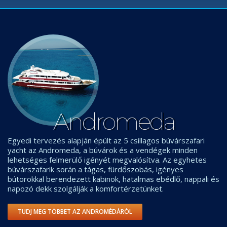
Andromeda
Egyedi tervezés alapján épült az 5 csillagos búvárszafari
yacht az Andromeda, a búvárok és a vendégek minden
lehetséges felmerülő igényét megvalósítva. Az egyhetes
búvárszafarik során a tágas, fürdőszobás, igényes
bútorokkal berendezett kabinok, hatalmas ebédlő, nappali és
napozó dekk szolgálják a komfortérzetünket.
TUDJ MEG TÖBBET AZ ANDROMÉDÁRÓL