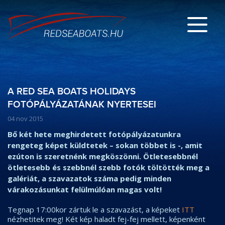
A RED SEA BOATS HOLIDAYS
FOTÓPÁLYÁZATÁNAK NYERTESEI
04 nov 2015
Bő két hete meghirdetett fotópályázatunkra
rengeteg képet küldtetek – sokan többet is -, amit
ezúton is szeretnénk megköszönni. Ötletesebbnél
ötletesebb és szebbnél szebb fotók töltötték meg a
galériát, a szavazatok száma pedig minden
várakozásunkat felülmúlóan magas volt!
Tegnap 17:00kor zártuk le a szavazást, a képeket
ITT
nézhetitek meg! Két kép haladt fej-fej mellett, képenként