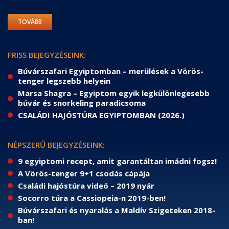
TOVÁBB
FRISS BEJEGYZÉSEINK:
Búvárszafari Egyiptomban – merülések a Vörös-
tenger legszebb helyein
Marsa Shagra – Egyiptom egyik legkülönlegesebb
búvár és snorkeling paradicsoma
CSALÁDI HAJÓSTÚRA EGYIPTOMBAN (2026.)
NÉPSZERŰ BEJEGYZÉSEINK:
9 egyiptomi recept, amit garantáltan imádni fogsz!
A Vörös-tenger 9+1 csodás cápája
Családi hajóstúra videó – 2019 nyár
Socorro túra a Cassiopeia-n 2019-ben!
Búvárszafari és nyaralás a Maldív Szigeteken 2018-
ban!