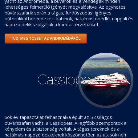
yacht az Andromeda, a búvárok és a vendégek minden
lehetséges felmerülő igényét megvalósítva. Az egyhetes
búvárszafarik során a tágas, fürdőszobás, igényes
bútorokkal berendezett kabinok, hatalmas ebédlő, nappali és
napozó dekk szolgálják a komfortérzetünket.
TUDJ MEG TÖBBET AZ ANDROMÉDÁRÓL
Cassiopeia
Sok év tapasztalát felhasználva épült az 5 csillagos
búvárszafari yacht, a Cassiopeia. A legfőbb szempontok a
kényelem és a biztonság voltak. A tágas tereknek és a
hatalmas napozó dekkeknek köszönhetően az utasok nem