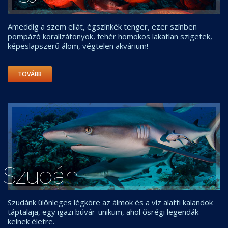
Ameddig a szem ellát, égszínkék tenger, ezer színben
pompázó korallzátonyok, fehér homokos lakatlan szigetek,
képeslapszerű álom, végtelen akvárium!
TOVÁBB
Szudán
Szudánk ülönleges légköre az álmok és a víz alatti kalandok
táptalaja, egy igazi búvár-unikum, ahol ősrégi legendák
kelnek életre.