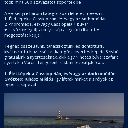
több mint 500 szavazatot söpörtek be.
A versenyre három kategóriában lehetett nevezni:
1. Életképek a Cassiopeián, és/vagy az Andromédán
2. Andromeda, és/vagy Cassiopeia + búvár
+ 1. Közönségdíj: amelyik kép a legtöbb like-ot +
megosztást kapja!
Tegnap összeültünk, tanácskoztunk és döntöttünk,
kiválasztottuk az első két kategória nyertes képeit. Szívből
gratulálunk a nyerteseknek, akik egy 1 hetes búvárszafarit
nyertek a Vörös Tengeren! Írásban értesítjük őket.
1. Életképek a Cassiopeián, és/vagy az Andromédán
Győztes: Juhász Miklós
Így látnak minket a sirályok az
égből c. képével