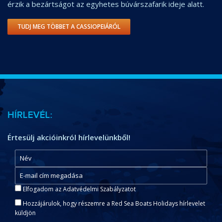
érzik a bezártságot az egyhetes búvárszafarik ideje alatt.
TUDJ MEG TÖBBET A CASSIOPEIÁRÓL
HÍRLEVÉL:
Értesülj akcióinkról hírlevelünkből!
Elfogadom az Adatvédelmi Szabályzatot
Hozzájárulok, hogy részemre a Red Sea Boats Holidays hírlevelet
küldjön