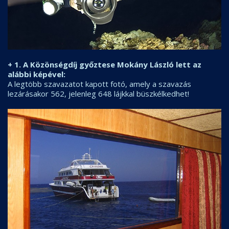
+ 1. A Közönségdíj győztese Mokány László lett az
alábbi képével:
A legtöbb szavazatot kapott fotó, amely a szavazás
lezárásakor 562, jelenleg 648 lájkkal büszkélkedhet!