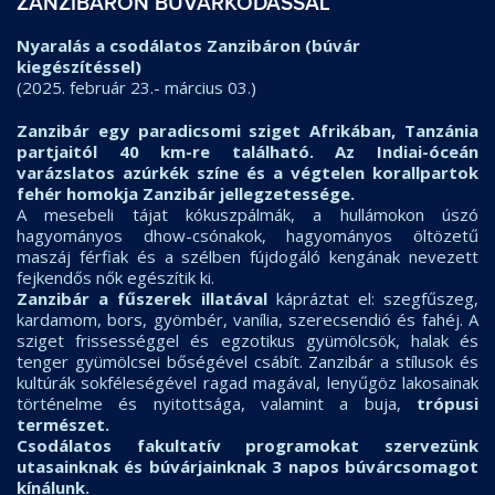
ZANZIBÁRON BÚVÁRKODÁSSAL
Nyaralás a csodálatos Zanzibáron (búvár
kiegészítéssel)
(2025. február 23.- március 03.)
Zanzibár egy paradicsomi sziget Afrikában, Tanzánia
partjaitól 40 km-re található. Az Indiai-óceán
varázslatos azúrkék színe és a végtelen korallpartok
fehér homokja Zanzibár jellegzetessége.
A mesebeli tájat kókuszpálmák, a hullámokon úszó
hagyományos dhow-csónakok, hagyományos öltözetű
maszáj férfiak és a szélben fújdogáló kengának nevezett
fejkendős nők egészítik ki.
Zanzibár a fűszerek illatával
kápráztat el: szegfűszeg,
kardamom, bors, gyömbér, vanília, szerecsendió és fahéj. A
sziget frissességgel és egzotikus gyümölcsök, halak és
tenger gyümölcsei bőségével csábít. Zanzibár a stílusok és
kultúrák sokféleségével ragad magával, lenyűgöz lakosainak
történelme és nyitottsága, valamint a buja,
trópusi
természet.
Csodálatos fakultatív programokat szervezünk
utasainknak és búvárjainknak 3 napos búvárcsomagot
kínálunk.