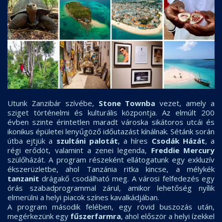
Utunk Zanzibár szívébe,
Stone Townba
vezet, amely a
sziget történelmi és kulturális központja. Az elmúlt 200
évben szinte érintetlen maradt városka sikátoros utcái és
ikonikus épületei lenyűgöző időutazást kínálnak. Sétánk során
útba ejtjük a
szultáni palotát
, a híres
Csodák Házát
, a
régi erődöt, valamint a zenei legenda,
Freddie Mercury
szülőházát. A program részeként ellátogatunk egy exkluzív
ékszerüzletbe, ahol Tanzánia ritka kincse, a mélykék
tanzanit
drágakő csodálható meg. A városi felfedezés egy
órás szabadprogrammal zárul, amikor lehetőség nyílik
elmerülni a helyi piacok színes kavalkádjában.
A program második felében, egy rövid buszozás után,
megérkezünk egy
fűszerfarmra
, ahol először a helyi ízekkel