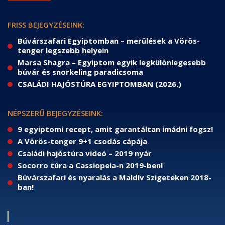
FRISS BEJEGYZÉSEINK:
Búvárszafari Egyiptomban – merülések a Vörös-
tenger legszebb helyein
Marsa Shagra – Egyiptom egyik legkülönlegesebb
búvár és snorkeling paradicsoma
CSALÁDI HAJÓSTÚRA EGYIPTOMBAN (2026.)
NÉPSZERŰ BEJEGYZÉSEINK:
9 egyiptomi recept, amit garantáltan imádni fogsz!
A Vörös-tenger 9+1 csodás cápája
Családi hajóstúra videó – 2019 nyár
Socorro túra a Cassiopeia-n 2019-ben!
Búvárszafari és nyaralás a Maldív Szigeteken 2018-
ban!