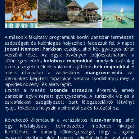
A második fakultatív programunk során Zanzibár természeti
szépségeit és különleges helyszíneit fedezzük fel. A napot
Jozani Nemzeti Parkban
kezdjük, ahol két gyalogos túrán
veszünk részt. Az egyik ösvényen „bújócskázhatunk” a
különleges vörös
kolobusz majmokkal
, amelyek kizárólag
ezen a szigeten élnek, valamint a játékos
kék majmokkal
. A
másik útvonalon a varázslatos
mangrove-erdő
vár
bennünket: kiépített fapallókon sétálva csodálhatjuk meg a
lápvidék növény- és állatvilágát.
Ezután a mesés
Mtende strandra
érkezünk, amely
Zanzibár egyik rejtett gyöngyszeme. A türkizkék víz és a
sziklafalakkal szegélyezett part lélegzetelállító látványt
nyújt, tökéletes helyszín a pihenéshez és fotózáshoz.
Következő állomásunk a varázslatos
Kuza-barlang
, ahol
egy kristálytiszta, természetes medence hívogat
fürdőzésre. A barlang különlegessége, hogy a lagúna
nyugodt vizében akár tengeri teknősökkel is úszhatunk,