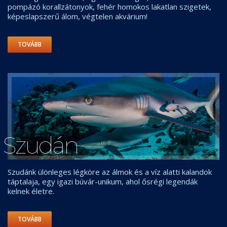
pompázó korallzátonyok, fehér homokos lakatlan szigetek,
képeslapszerű álom, végtelen akvárium!
TOVÁBB
Szudán
Szudánk ülönleges légköre az álmok és a víz alatti kalandok
táptalaja, egy igazi búvár-unikum, ahol ősrégi legendák
kelnek életre.
TOVÁBB