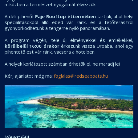
miközben a természet nyugalmát élvezzük.
A déli pihenőt
Paje Rooftop éttermében
tartjuk, ahol helyi
specialitásokból álló ebéd vár ránk, és a tetőteraszról
gyönyörködhetünk a tengerre nyíló panorámában.
A program végén, tele új élményekkel és emlékekkel,
körülbelül 16:00 órakor
érkezünk vissza Uroába, ahol egy
pihentető est vár ránk, vacsora a hotelben.
A helyek korlátozott számban érhetők el, ne maradj le!
Kérj ajánlatot még ma:
foglalas@redseaboats.hu
Views: 644