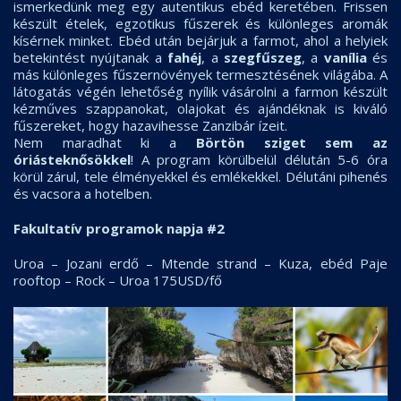
ismerkedünk meg egy autentikus ebéd keretében. Frissen
készült ételek, egzotikus fűszerek és különleges aromák
kísérnek minket. Ebéd után bejárjuk a farmot, ahol a helyiek
betekintést nyújtanak a
fahéj
, a
szegfűszeg
, a
vanília
és
más különleges fűszernövények termesztésének világába. A
látogatás végén lehetőség nyílik vásárolni a farmon készült
kézműves szappanokat, olajokat és ajándéknak is kiváló
fűszereket, hogy hazavihesse Zanzibár ízeit.
Nem maradhat ki a
Börtön sziget sem az
óriásteknősökkel
! A program körülbelül délután 5-6 óra
körül zárul, tele élményekkel és emlékekkel. Délutáni pihenés
és vacsora a hotelben.
Fakultatív programok napja #2
Uroa – Jozani erdő – Mtende strand – Kuza, ebéd Paje
rooftop – Rock – Uroa 175USD/fő