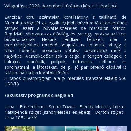
Válogatás a 2024. decemberi túránkon készült képekből.
Zanzibár körül számtalan korallzátony is található, de
Mnemba szigetét az egyik legjobb búvárkodási területének
tartják, ezért a búvárfelszerelés se maradjon otthon.
Rendkívül változatos az élővilág, és van egy varázsa az itteni
búvárkodásnak. Nekünk rendkívül tetszett már a
merülőhelyekhez történő odajutás is. Imádtuk, ahogy a
fehér homokos óceánban sétálva közelítettük meg a
hajónkat. Kiemelkedően sok a csiga, a tengeri csillagok, a
halrajok, murénák, polipok, tintahalak, delfinek, és
sorolhatnánk a látottakat, de pl. jó pár pihenő cápával is
találkozhattunk a korallok között.
3 napos búvárprogram ára (9 merülés transzferekkel): 560
USD/fő
Fakultatív programok napja #1
Uroa – Fűszerfarm – Stone Town – Freddy Mercury háza –
Nakupenda-sziget (sznorkelezés és ebéd) – Börtön sziget –
Uroa 185Usd/fő