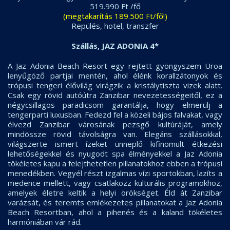
519.990 Ft /fő
(megtakarítás 189.500 Ft/fő!)
Repülés, hotel, transzfer
Szállás, JAZ ADONIA 4*
A Jaz Adonia Beach Resort egy rejtett gyöngyszem Uroa
lenyűgöző partjai mentén, ahol élénk korallzátonyok és
trópusi tengeri élővilág virágzik a kristálytiszta vizek alatt.
Csak egy rövid autóútra Zanzibar nevezetességeitől, ez a
négycsillagos paradicsom garantálja, hogy elmerülj a
tengerparti luxusban. Fedezd fel a közeli bájos falvakat, vagy
élvezd Zanzibar városának pezsgő kultúráját, amely
mindössze rövid távolságra van. Elegáns szállásokkal,
világszerte ismert ízeket ünneplő kifinomult étkezési
lehetőségekkel és nyugodt spa élményekkel a Jaz Adonia
tökéletes kapu a felejthetetlen pillanatokhoz ebben a trópusi
menedékben. Vegyél részt izgalmas vízi sportokban, lazíts a
medence mellett, vagy csatlakozz kulturális programokhoz,
amelyek életre keltik a helyi örökséget. Éld át Zanzibar
varázsát, és teremts emlékezetes pillanatokat a Jaz Adonia
Beach Resortban, ahol a pihenés és a kaland tökéletes
harmóniában vár rád.