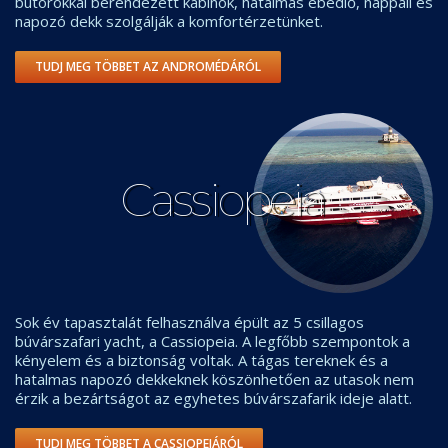
bútorokkal berendezett kabinok, hatalmas ebédlő, nappali és
napozó dekk szolgálják a komfortérzetünket.
TUDJ MEG TÖBBET AZ ANDROMÉDÁRÓL
Cassiopeia
Sok év tapasztalát felhasználva épült az 5 csillagos
búvárszafari yacht, a Cassiopeia. A legfőbb szempontok a
kényelem és a biztonság voltak. A tágas tereknek és a
hatalmas napozó dekkeknek köszönhetően az utasok nem
érzik a bezártságot az egyhetes búvárszafarik ideje alatt.
TUDJ MEG TÖBBET A CASSIOPEIÁRÓL