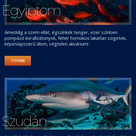
Egyiptom
Ameddig a szem ellát, égszínkék tenger, ezer színben
pompázó korallzátonyok, fehér homokos lakatlan szigetek,
képeslapszerű álom, végtelen akvárium!
TOVÁBB
Szudán