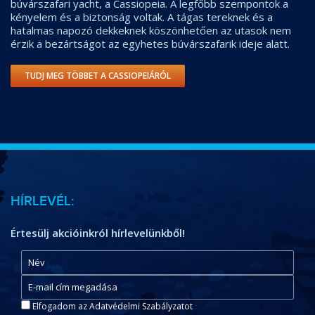
búvárszafari yacht, a Cassiopeia. A legfőbb szempontok a
kényelem és a biztonság voltak. A tágas tereknek és a
hatalmas napozó dekkeknek köszönhetően az utasok nem
érzik a bezártságot az egyhetes búvárszafarik ideje alatt.
TUDJ MEG TÖBBET A CASSIOPEIÁRÓL
HÍRLEVÉL:
Értesülj akcióinkról hírlevelünkből!
Elfogadom az Adatvédelmi Szabályzatot