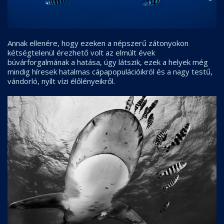
Annak ellenére, hogy ezeken a népszerű zátonyokon
kétségtelenül érezhető volt az elmúlt évek
búvárforgalmának a hatása, úgy látszik, ezek a helyek még
mindig híresek hatalmas cápapopulációikról és a nagy testű,
vándorló, nyílt vízi élőlényeikről.