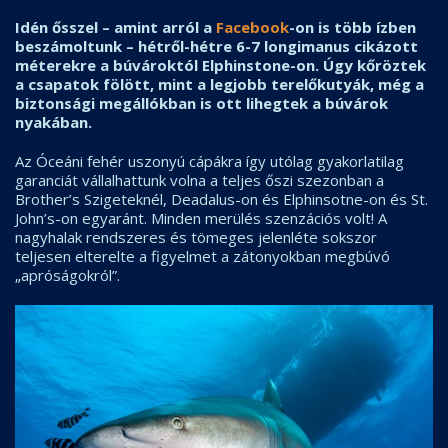
Idén ősszel – amint arról a
Facebook
-on is több ízben
beszámoltunk – hétről-hétre 6-7 longimanus cikázott
méterekre a búvároktól Elphinstone-on. Úgy kőröztek
a csapatok fölött, mint a legjobb terelőkutyák, még a
biztonsági megállókban is ott lihegtek a búvárok
nyakában.
Az Óceáni fehér uszonyú cápákra így utólag gyakorlatilag
garanciát vállalhattunk volna a teljes őszi szezonban a
Brother’s Szigeteknél, Deadalus-on és Elphinsotne-on és St.
John’s-on egyaránt. Minden merülés szenzációs volt! A
nagyhalak rendszeres és tömeges jelenléte sokszor
teljesen elterelte a figyelmet a zátonyokban megbúvó
„apróságokról”.