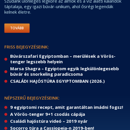
Szudánk ülönleges légköre az álmok és a víz alatti kalandok
táptalaja, egy igazi búvár-unikum, ahol ősrégi legendák
kelnek életre.
TOVÁBB
FRISS BEJEGYZÉSEINK:
Búvárszafari Egyiptomban – merülések a Vörös-
tenger legszebb helyein
Marsa Shagra – Egyiptom egyik legkülönlegesebb
búvár és snorkeling paradicsoma
CSALÁDI HAJÓSTÚRA EGYIPTOMBAN (2026.)
NÉPSZERŰ BEJEGYZÉSEINK:
9 egyiptomi recept, amit garantáltan imádni fogsz!
A Vörös-tenger 9+1 csodás cápája
Családi hajóstúra videó – 2019 nyár
Socorro túra a Cassiopeia-n 2019-ben!