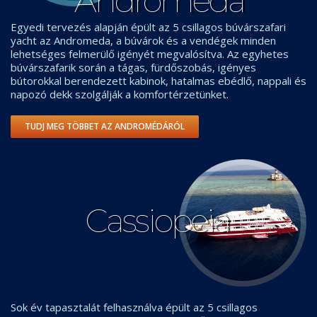
Andromeda
Egyedi tervezés alapján épült az 5 csillagos búvárszafari
yacht az Andromeda, a búvárok és a vendégek minden
lehetséges felmerülő igényét megvalósítva. Az egyhetes
búvárszafarik során a tágas, fürdőszobás, igényes
bútorokkal berendezett kabinok, hatalmas ebédlő, nappali és
napozó dekk szolgálják a komfortérzetünket.
TUDJ MEG TÖBBET AZ ANDROMÉDÁRÓL
Cassiopeia
Sok év tapasztalát felhasználva épült az 5 csillagos