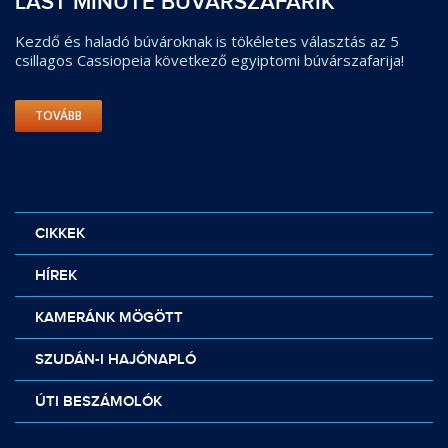
LAST MINUTE BÚVÁRSZAFARIK
Kezdő és haladó búvároknak is tökéletes választás az 5
csillagos Cassiopeia következő egyiptomi búvárszafarija!
TOVÁBB
CIKKEK
HÍREK
KAMERÁNK MÖGÖTT
SZUDÁN-I HAJÓNAPLÓ
ÚTI BESZÁMOLÓK