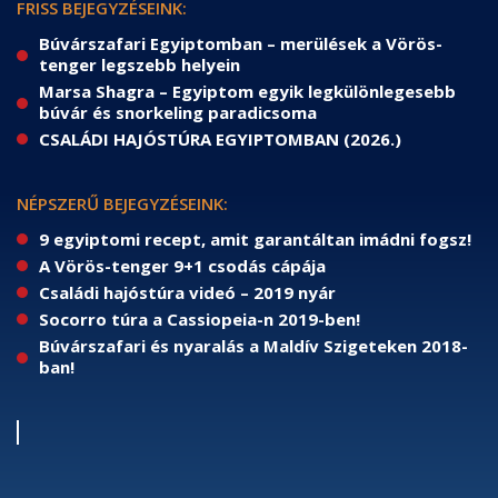
FRISS BEJEGYZÉSEINK:
Búvárszafari Egyiptomban – merülések a Vörös-
tenger legszebb helyein
Marsa Shagra – Egyiptom egyik legkülönlegesebb
búvár és snorkeling paradicsoma
CSALÁDI HAJÓSTÚRA EGYIPTOMBAN (2026.)
NÉPSZERŰ BEJEGYZÉSEINK:
9 egyiptomi recept, amit garantáltan imádni fogsz!
A Vörös-tenger 9+1 csodás cápája
Családi hajóstúra videó – 2019 nyár
Socorro túra a Cassiopeia-n 2019-ben!
Búvárszafari és nyaralás a Maldív Szigeteken 2018-
ban!