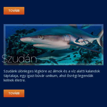
TOVÁBB
Szudán
Szudánk ülönleges légköre az álmok és a víz alatti kalandok
táptalaja, egy igazi búvár-unikum, ahol ősrégi legendák
kelnek életre.
TOVÁBB