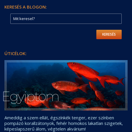
KERESÉS A BLOGON:
KERESÉS
ÚTICÉLOK:
Egyiptom
Ameddig a szem ellát, égszínkék tenger, ezer színben
pompázó korallzátonyok, fehér homokos lakatlan szigetek,
képeslapszerű álom, végtelen akvárium!