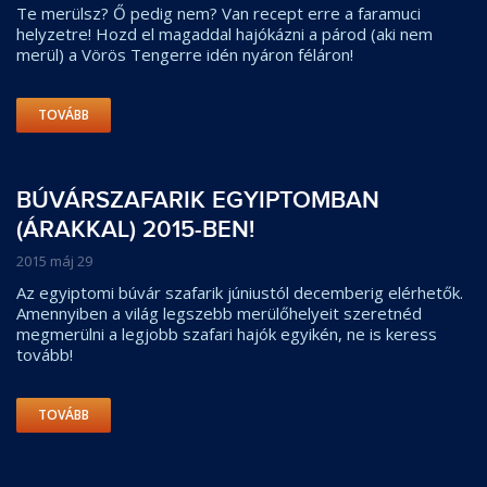
Te merülsz? Ő pedig nem? Van recept erre a faramuci
helyzetre! Hozd el magaddal hajókázni a párod (aki nem
merül) a Vörös Tengerre idén nyáron féláron!
TOVÁBB
BÚVÁRSZAFARIK EGYIPTOMBAN
(ÁRAKKAL) 2015-BEN!
2015 máj 29
Az egyiptomi búvár szafarik júniustól decemberig elérhetők.
Amennyiben a világ legszebb merülőhelyeit szeretnéd
megmerülni a legjobb szafari hajók egyikén, ne is keress
tovább!
TOVÁBB