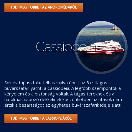
TUDJ MEG TÖBBET AZ ANDROMÉDÁRÓL
Cassiopeia
Sok év tapasztalát felhasználva épült az 5 csillagos
búvárszafari yacht, a Cassiopeia. A legfőbb szempontok a
kényelem és a biztonság voltak. A tágas tereknek és a
hatalmas napozó dekkeknek köszönhetően az utasok nem
érzik a bezártságot az egyhetes búvárszafarik ideje alatt.
TUDJ MEG TÖBBET A CASSIOPEIÁRÓL