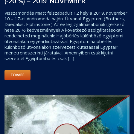
(-20 %) – 2019. NOVEMBER
Visszamondás miatt felszabadult 12 hely a 2019. november
10 – 17-ei Andromeda hajón. Útvonal: Egyiptom (Brothers,
Daedalus, Elphinstone ) Az év legizgalmasabbnak ígérkező
hete 20 % kedvezménnyel! A következő szolgáltatásokat
rendelheted meg nálunk: Hajóbérlés különböző egyiptomi
útvonalakon egyéni kiutazással. Egyiptom hajóbérlés
különböző útvonalakon szervezett kiutazással Egyptair
menetrendszerinti járataival. Amennyiben csak kijutni
szeretnél Egyiptomba és csak […]
TOVÁBB