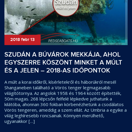
2018 febr 13
SZUDÁN A BÚVÁROK MEKKÁJA, AHOL
EGYSZERRE KÖSZÖNT MINKET A MÚLT
ÉS A JELEN – 2018-AS IDŐPONTOK
A múlt a korai időkről, kísérletekről és háborúkról mesél
Shanganeben található a Vörös tenger legmagasabb
világítótornya. Az angolok 1958 és 1964 között építették,
50m magas. 268 lépcsőn felfelé lépkedve juthatunk a
kilátóba, ahonnan 360 fokban körbenézhetünk a csodálatos
Vörös tengeren, ameddig a szem ellát. Az Umbria a egyike a
világ leghíresebb roncsainak. Könnyen merülhető,
ugyanakkor […]