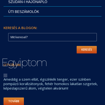
SZUDÁN-I HAJÓNAPLÓ
ÚTI BESZÁMOLÓK
KERESÉS A BLOGON:
KERESÉS
Egyiptom
ÚTICÉLOK:
Ameddig a szem ellát, égszínkék tenger, ezer színben
pompázó korallzátonyok, fehér homokos lakatlan szigetek,
képeslapszerű álom, végtelen akvárium!
TOVÁBB