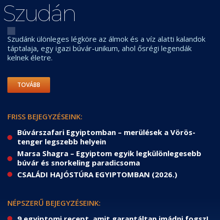
Szudán
Szudánk ülönleges légköre az álmok és a víz alatti kalandok
táptalaja, egy igazi búvár-unikum, ahol ősrégi legendák
kelnek életre.
TOVÁBB
FRISS BEJEGYZÉSEINK:
Búvárszafari Egyiptomban – merülések a Vörös-
tenger legszebb helyein
Marsa Shagra – Egyiptom egyik legkülönlegesebb
búvár és snorkeling paradicsoma
CSALÁDI HAJÓSTÚRA EGYIPTOMBAN (2026.)
NÉPSZERŰ BEJEGYZÉSEINK:
9 egyiptomi recept, amit garantáltan imádni fogsz!