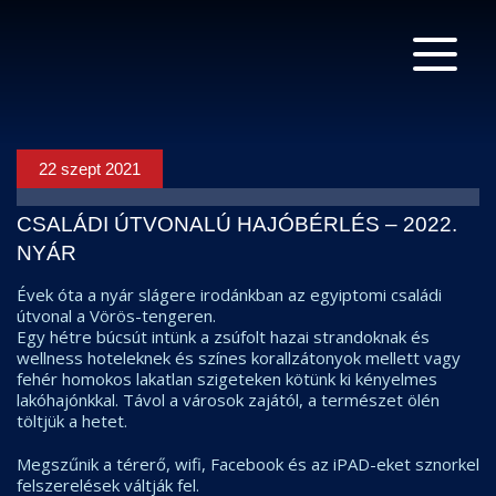
22 szept 2021
CSALÁDI ÚTVONALÚ HAJÓBÉRLÉS – 2022.
NYÁR
Évek óta a nyár slágere irodánkban az egyiptomi családi
útvonal a Vörös-tengeren.
Egy hétre búcsút intünk a zsúfolt hazai strandoknak és
wellness hoteleknek és színes korallzátonyok mellett vagy
fehér homokos lakatlan szigeteken kötünk ki kényelmes
lakóhajónkkal. Távol a városok zajától, a természet ölén
töltjük a hetet.
Megszűnik a térerő, wifi, Facebook és az iPAD-eket sznorkel
felszerelések váltják fel.