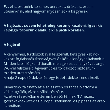
Ezzel szeretnénk kellemes perceket, órákat szerezni
utasainknak, ahol hagyományosan sok a kisgyerek.
A hajózást sosem lehet elég korán elkezdeni. Igazi kis
rajongó táborunk alakult ki a picik körében.
A hajóról
A kényelmes, fürdőszobával felszerelt, kétágyas kabinok
között foglalhatók franciaágyas és két különágyas kabinok is.
Minden kabin légkondícionált, melegvizes zuhanyzóval, angol
WC-vel felszerelt. Ágyneműt és törölközőt biztosítunk
minden utas számára.
A hajó 2 napozó dekkel és egy fedett dekkel rendelkezik.
Búvárdekk található az alsó szinten,és tágas platform a
vízbe ugrálók, vízre szállók részére.
Az étkezések külön étteremben történnek. TV nézés,
gyerekeknek játék az európai szalonban. vizipipázás az arab
szobában.