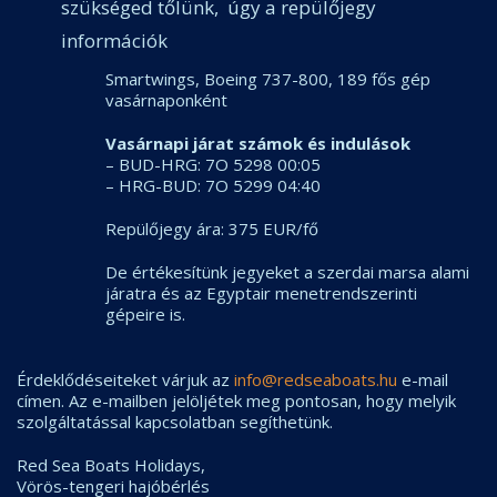
szükséged tőlünk, úgy a repülőjegy
információk
Smartwings, Boeing 737-800, 189 fős gép
vasárnaponként
Vasárnapi járat számok és indulások
– BUD-HRG: 7O 5298 00:05
– HRG-BUD: 7O 5299 04:40
Repülőjegy ára: 375 EUR/fő
De értékesítünk jegyeket a szerdai marsa alami
járatra és az Egyptair menetrendszerinti
gépeire is.
Érdeklődéseiteket várjuk az
info@redseaboats.hu
e-mail
címen. Az e-mailben jelöljétek meg pontosan, hogy melyik
szolgáltatással kapcsolatban segíthetünk.
Red Sea Boats Holidays,
Vörös-tengeri hajóbérlés