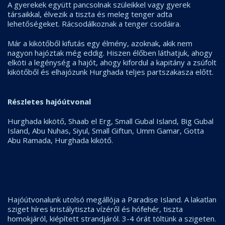
A gyerekek együtt pancsolnak szüleikkel vagy gyerek
társaikkal, élvezik a tiszta és meleg tenger adta
lehetőségeket. Rácsodálkoznak a tenger csodáira.
Már a kikötőből kifutás egy élmény, azoknak, akik nem
nagyon hajóztak még eddig. Hiszen élőben láthatjuk, ahogy
elköti a legénység a hajót, ahogy kifordul a kapitány a zsúfolt
kikötőből és elhajózunk Hurghada teljes partszakasza előtt.
Részletes hajóútvonal
Hurghada kikötő, Shaab el Erg, Small Gubal Island, Big Gubal
Island, Abu Nuhas, Siyul, Small Giftun, Umm Gamar, Gotta
Abu Ramada, Hurghada kikötő.
Hajóútvonalunk utolsó megállója a Paradise Island. A lakatlan
sziget híres kristálytiszta vízéről és hófehér, tiszta
homokjáról, kiépített strandjáról. 3-4 órát töltünk a szigeten.