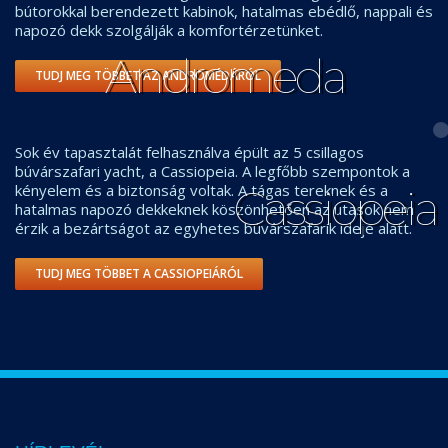
bútorokkal berendezett kabinok, hatalmas ebédlő, nappali és
napozó dekk szolgálják a komfortérzetünket.
Andromeda
TUDJ MEG TÖBBET AZ ANDROMÉDÁRÓL
Sok év tapasztalát felhasználva épült az 5 csillagos
búvárszafari yacht, a Cassiopeia. A legfőbb szempontok a
kényelem és a biztonság voltak. A tágas tereknek és a
Cassiopeia
hatalmas napozó dekkeknek köszönhetően az utasok nem
érzik a bezártságot az egyhetes búvárszafarik ideje alatt.
TUDJ MEG TÖBBET A CASSIOPEIÁRÓL