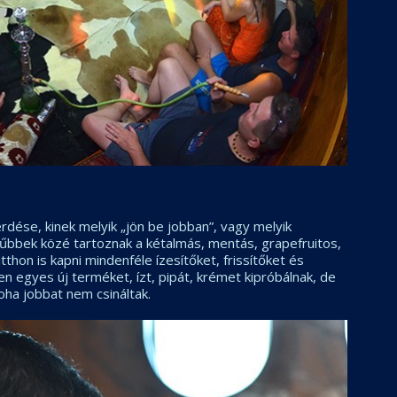
rdése, kinek melyik „jön be jobban”, vagy melyik
rűbbek közé tartoznak a kétalmás, mentás, grapefruitos,
tthon is kapni mindenféle ízesítőket, frissítőket és
n egyes új terméket, ízt, pipát, krémet kipróbálnak, de
oha jobbat nem csináltak.