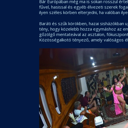
Bár Európában még ma is sokan rosszul értel
fűvel, hasissal és egyéb élvezeti szerek foga
ilyen széles körben elterjedni, ha valóban il
Baráti és szűk körökben, hazai sisházókban 
tény, hogy közelebb hozza egymáshoz az emb
gőzölgő mentateával az asztalon, fókuszpont
Közösségalkotó tényező, amely valóságos él