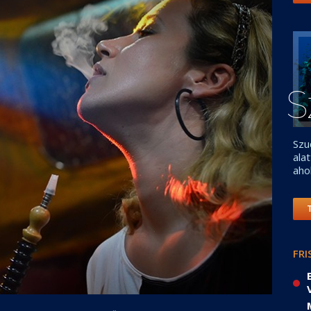
S
Szu
ala
aho
FRI