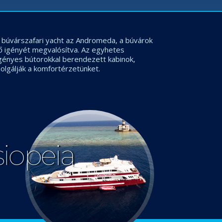
os búvárszafari yacht az Andromeda, a búvárok
ő igényét megvalósítva. Az egyhetes
igényes bútorokkal berendezett kabinok,
olgálják a komfortérzetünket.
siopeia