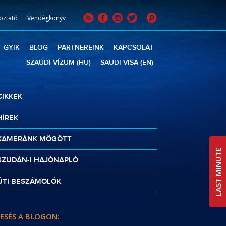
oztató
Vendégkönyv
GYIK
BLOG
PARTNEREINK
KAPCSOLAT
SZAÚDI VÍZUM (HU)
SAUDI VISA (EN)
CIKKEK
HÍREK
KAMERÁNK MÖGÖTT
LAST MINUTE
SZUDÁN-I HAJÓNAPLÓ
ÚTI BESZÁMOLÓK
ESÉS A BLOGON: