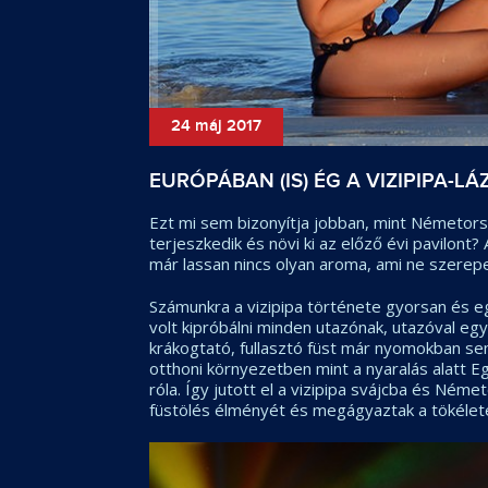
24 máj 2017
EURÓPÁBAN (IS) ÉG A VIZIPIPA-LÁZ
Ezt mi sem bizonyítja jobban, mint Németorszá
terjeszkedik és növi ki az előző évi pavilont
már lassan nincs olyan aroma, ami ne szerepe
Számunkra a vizipipa története gyorsan és e
volt kipróbálni minden utazónak, utazóval eg
krákogtató, fullasztó füst már nyomokban se
otthoni környezetben mint a nyaralás alatt 
róla. Így jutott el a vizipipa svájcba és Ném
füstölés élményét és megágyaztak a tökélet