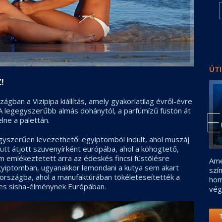
ÚTI
!
gban a Vizipipa kiállítás, amely gyakorlatilag évről-évre
? A legegyszerűbb almás dohánytól, a parfümízű füstön át
E
lne a palettán.
gyszerűen levezethető: egyiptomból indult, ahol muszáj
yütt átjött szuvenyírként európába, ahol a köhögtető,
m emlékeztetett arra az édeskés fincsi füstölésre
Ame
Egyiptomban, ugyanakkor lemondani a kutya sem akart
szí
etországba, ahol a manufaktúrában tökéleteseítették a
hom
es sisha-élménynek Európában.
vég