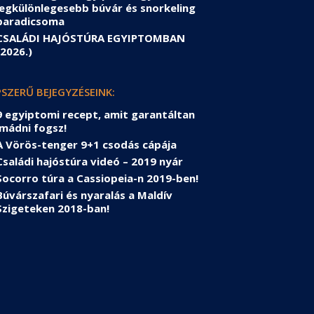
legkülönlegesebb búvár és snorkeling
paradicsoma
CSALÁDI HAJÓSTÚRA EGYIPTOMBAN
(2026.)
SZERŰ BEJEGYZÉSEINK:
9 egyiptomi recept, amit garantáltan
imádni fogsz!
A Vörös-tenger 9+1 csodás cápája
Családi hajóstúra videó – 2019 nyár
Socorro túra a Cassiopeia-n 2019-ben!
Búvárszafari és nyaralás a Maldív
Szigeteken 2018-ban!