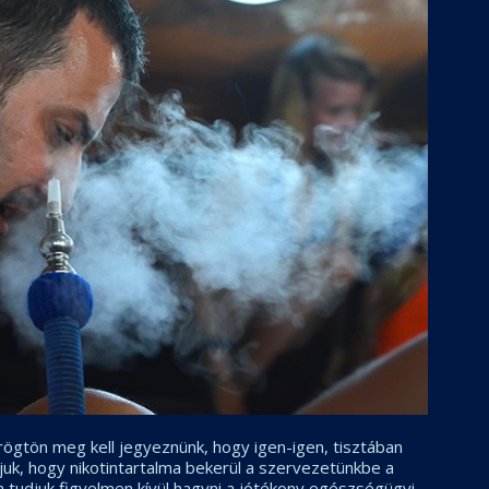
t rögtön meg kell jegyeznünk, hogy igen-igen, tisztában
udjuk, hogy nikotintartalma bekerül a szervezetünkbe a
 tudjuk figyelmen kívül hagyni a jótékony egészségügyi