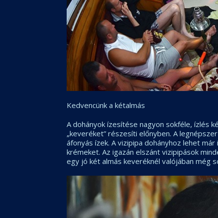
Kedvencünk a kétalmás
A dohányok ízesítése nagyon sokféle, ízlés ké
„keveréket” részesíti előnyben. A legnépsze
áfonyás ízek. A vizipipa dohányhoz lehet már i
krémeket. Az igazán elszánt vizipipások minde
egy jó két almás keveréknél valójában még s