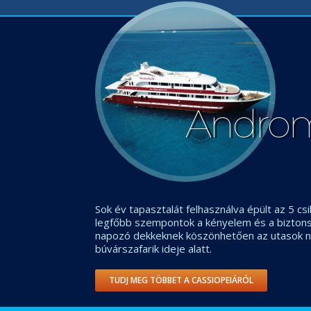
Andro
Sok év tapasztalát felhasználva épült az 5 csi
legfőbb szempontok a kényelem és a biztonsá
napozó dekkeknek köszönhetően az utasok n
búvárszafarik ideje alatt.
TUDJ MEG TÖBBET A CASSIOPEIÁRÓL