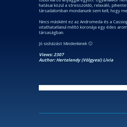
hatásai közül a stresszoldó, relaxáló, pihent
társadalomban mondanunk sem kell, hogy men
Nincs másként ez az Andromeda és a Cassiop
vitathatatlanul méltó koronája egy édes aromá
társaságban.
Jó sisházást Mindenkinek 🙂
Views: 2307
Author: Hertelendy (Völgyesi) Lívia