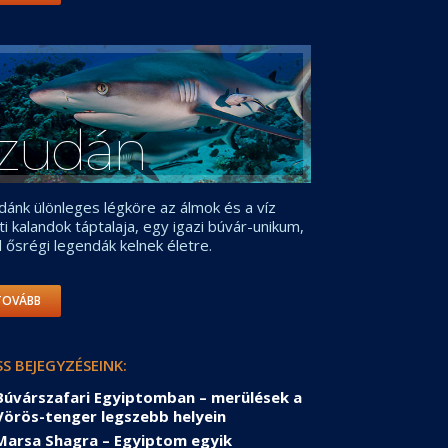
zudán
dánk ülönleges légköre az álmok és a víz
tti kalandok táptalaja, egy igazi búvár-unikum,
l ősrégi legendák kelnek életre.
TOVÁBB
SS BEJEGYZÉSEINK:
Búvárszafari Egyiptomban – merülések a
Vörös-tenger legszebb helyein
Marsa Shagra – Egyiptom egyik