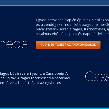
Egyedi tervezés alapján épült az 5 csillag
és a vendégek minden lehetséges felmerül
búvárszafarik során a tágas, fürdőszobás, 
hatalmas ebédlő, nappali és napozó dekk sz
meda
TUDJ MEG TÖBBET AZ ANDROMÉDÁRÓL
Cas
llagos búvárszafari yacht, a Cassiopeia. A
g voltak. A tágas tereknek és a hatalmas
em érzik a bezártságot az egyhetes