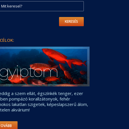
KERESÉS
CÉLOK:
gyiptom
ddig a szem ellát, égszínkék tenger, ezer
nben pompázó korallzátonyok, fehér
okos lakatlan szigetek, képeslapszerű álom,
telen akvárium!
TOVÁBB