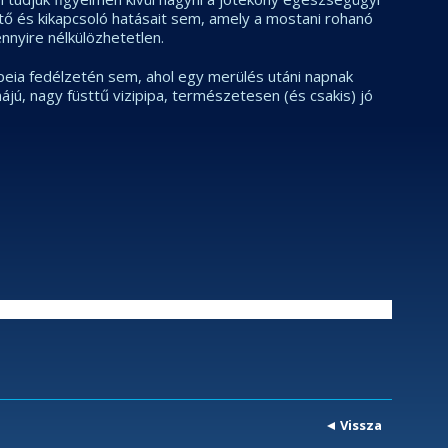
ető és kikapcsoló hatásait sem, amely a mostani rohanó
nyire nélkülözhetetlen.
eia fedélzetén sem, ahol egy merülés utáni napnak
jú, nagy füsttű vizipipa, természetesen (és csakis) jó
Vissza