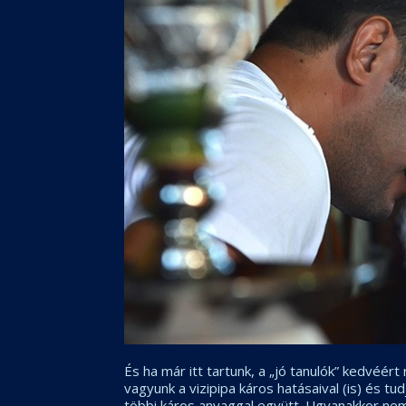
És ha már itt tartunk, a „jó tanulók” kedvéér
vagyunk a vizipipa káros hatásaival (is) és t
többi káros anyaggal együtt. Ugyanakkor nem