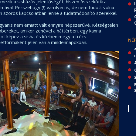
mezik a sisházás jelentőségét, hiszen összekötik a
lmával. Perszehogy (!) van ilyen is, de nem tudott volna
yen szoros kapcsolatban lenne a tudatmódosító szerekkel.
ugyanis nem emiatt vált ennyire népszerűvé. Kétségtelen
ereket, amikor zenével a háttérben, egy kanna
ot képez a sisha és közben megy a trécs.
NÉP
etformaként jelen van a mindennapokban.