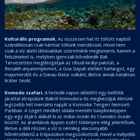
Kulturális programok.
Az összesen hat itt töltött napból
szándékosan csak hármat töltünk merüléssel, mivel nem
csak a víz alatti látnivalókat szeretnénk megismerni, hanem a
felszínieket is, melyben igencsak bővelkedik Bali.
Tervezetten meglátogatjuk az Ubudi királyi palotát, a
Besakih anyatemplomot, a Goa Gayah elefánt barlangot, egy
majomerdőt és a Danau Batur vulkánt, illetve annak hatalmas
kráter tavát.
Komodo szafari.
A hetedik napon délelőtt egy belföldi
járattal átrepülünk Baliról Komodora és megkezdjük életünk
legszebb hét merülési napját a Komodoi Tengeri Nemzeti
Parkban. A sziget mindkét oldala mentén tulajdonképpen
egy-egy átjáró alakult ki az Indiai-óceán és Csendes-óceán
között. Az áramlások éppen ezért többnyire elég jelentősek,
illetve a déli részen a víz is némileg alacsonyabb
hőmérsékletű a trópusokon megszokottnál, mivel a mélyebb
vízrétegek gyakran felemelkednek. Ez azonban számunkra