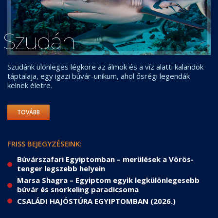
Szudán
Szudánk ülönleges légköre az álmok és a víz alatti kalandok
táptalaja, egy igazi búvár-unikum, ahol ősrégi legendák
kelnek életre.
TOVÁBB
FRISS BEJEGYZÉSEINK:
Búvárszafari Egyiptomban – merülések a Vörös-
tenger legszebb helyein
Marsa Shagra – Egyiptom egyik legkülönlegesebb
búvár és snorkeling paradicsoma
CSALÁDI HAJÓSTÚRA EGYIPTOMBAN (2026.)