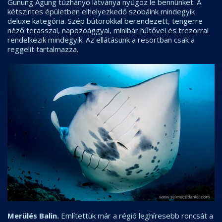
Gunung Agung tűzhányó látványa nyűgöz le bennünket. A
kétszintes épületben elhelyezkedő szobáink mindegyik
deluxe kategória. Szép bútorokkal berendezett, tengerre
néző terasszal, napozóággyal, minibár hűtővel és trezorral
rendelkezik mindegyik. Az ellátásunk a resortban csak a
reggelit tartalmazza.
Merülés Balin.
Említettük már a régió leghíresebb roncsát a