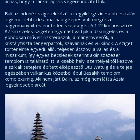
annak, hogy túránkat április végére időzítettük.
Bali az indonéz szigetek közül az egyik legszínesebb és talán
legismertebb, de a mai napig képes volt megőrizni
hagyományait és érintetlen szépségét. A 142 km hosszú és
87 km széles szigeten egymást váltják a dzsungelek és a
gondosan művelt rizsteraszok, a mangroveerők, a
kristálytiszta tengerpartok, szavannák és vulkánok. A sziget
történelme egyedülálló, teljesen átszövi a vallás és a
misztikum, így egyes becslések szerint akár százezer
templom is található itt, a kisebb helyi szentélyektől kezdve
a sziklák tetejére épített elképesztő Utu Watuig és a teljes
egészében vulkanikus kőzetből épül Besakih templom
komplexumig. Aki nem járt Balin, az még nem látta Ázsia
legszínesebb arcát.