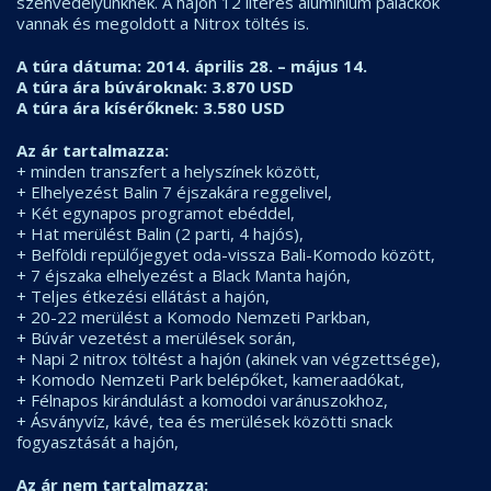
szenvedélyünknek. A hajón 12 literes alumínium palackok
vannak és megoldott a Nitrox töltés is.
A túra dátuma: 2014. április 28. – május 14.
A túra ára búvároknak: 3.870 USD
A túra ára kísérőknek: 3.580 USD
Az ár tartalmazza:
+ minden transzfert a helyszínek között,
+ Elhelyezést Balin 7 éjszakára reggelivel,
+ Két egynapos programot ebéddel,
+ Hat merülést Balin (2 parti, 4 hajós),
+ Belföldi repülőjegyet oda-vissza Bali-Komodo között,
+ 7 éjszaka elhelyezést a Black Manta hajón,
+ Teljes étkezési ellátást a hajón,
+ 20-22 merülést a Komodo Nemzeti Parkban,
+ Búvár vezetést a merülések során,
+ Napi 2 nitrox töltést a hajón (akinek van végzettsége),
+ Komodo Nemzeti Park belépőket, kameraadókat,
+ Félnapos kirándulást a komodoi varánuszokhoz,
+ Ásványvíz, kávé, tea és merülések közötti snack
fogyasztását a hajón,
Az ár nem tartalmazza: