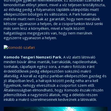
kimondottan előnyt jelent, mivel a víz teljesen kristálytiszta,
az élővilág pedig a folyamatos táplálék-utánpótlás miatt
elképesztően bőséges és változatos. A Park hatalmas
mérete miatt nem csak az garantált, hogy nem merülünk
kétszer ugyanazon a helyen, de a csoportunkon kívül senki
más sem lesz a környéken, mivel a hajók között
hallgatólagos megegyezés van, hogy nem merülnek
egyszerre ugyanazon a helyen.
Komodo Tengeri Nemzeti Park.
A víz alatti látnivaló
minden búvár álma: manták, barrakúdák, napóleonhalak,
tonhalak, cápafajok egész sora, a makro fotózás iránt
érdeklődőknek pedig elképesztően sokszínű makró
állatvilág. A korall az egész parkban elképesztően gazdag és
jó állapotban levő, a halrajok között pedig néha arra kell
figyelnünk, nehogy elveszítsük a csoportot szem elől.
Általánosságban elmondható, hogy Komodo északi részén
jellemzőbbek a nagytestű állatok, míg a délebbi részen
inkább a makró szerelmeseinek kedveznek a látnivalók.