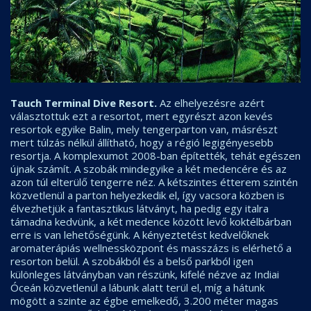
Tauch Terminal Dive Resort.
Az elhelyezésre azért
választottuk ezt a resortot, mert egyrészt azon kevés
resortok egyike Balin, mely tengerparton van, másrészt
mert túlzás nélkül állítható, hogy a régió legigényesebb
resortja. A komplexumot 2008-ban építették, tehát egészen
újnak számít. A szobák mindegyike a két medencére és az
azon túl elterülő tengerre néz. A kétszintes étterem szintén
közvetlenül a parton helyezkedik el, így vacsora közben is
élvezhetjük a fantasztikus látványt, ha pedig egy italra
támadna kedvünk, a két medence között levő koktélbárban
erre is van lehetőségünk. A kényeztetést kedvelőknek
aromaterápiás wellnessközpont és masszázs is elérhető a
resorton belül. A szobákból és a belső parkból igen
különleges látványban van részünk, kifelé nézve az Indiai
Óceán közvetlenül a lábunk alatt terül el, míg a hátunk
mögött a szinte az égbe emelkedő, 3.200 méter magas