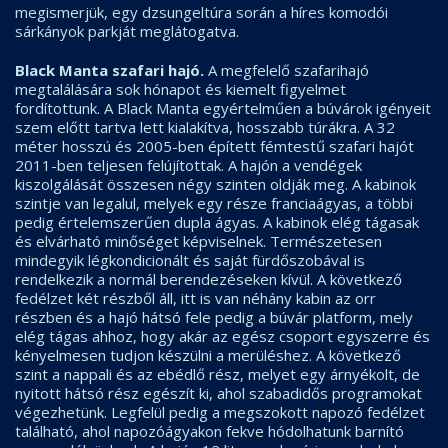
megismerjük, egy dzsungeltúra során a híres komodói
sárkányok parkját meglátogatva.
Black Manta szafari hajó.
A megfelelő szafarihajó
megtalálására sok hónapot és kiemelt figyelmet
fordítottunk. A Black Manta egyértelműen a búvárok igényeit
szem előtt tartva lett kialakítva, hosszabb túrákra. A 32
méter hosszú és 2005-ben épített fémtestű szafari hajót
2011-ben teljesen felújítottak. A hajón a vendégek
kiszolgálását összesen négy szinten oldják meg. A kabinok
szintje van legalul, melyek egy része franciaágyas, a többi
pedig értelemszerűen dupla ágyas. A kabinok elég tágasak
és elvárható minőséget képviselnek. Természetesen
mindegyik légkondicionált és saját fürdőszobával is
rendelkezik a normál berendezéseken kívül. A következő
fedélzet két részből áll, itt is van néhány kabin az orr
részben és a hajó hátsó fele pedig a búvár platform, mely
elég tágas ahhoz, hogy akár az egész csoport egyszerre és
kényelmesen tudjon készülni a merüléshez. A következő
szint a nappali és az ebédlő rész, melyet egy árnyékolt, de
nyitott hátsó rész egészít ki, ahol szabadidős programokat
végezhetünk. Legfelül pedig a megszokott napozó fedélzet
található, ahol napozóágyakon fekve hódolhatunk barnító