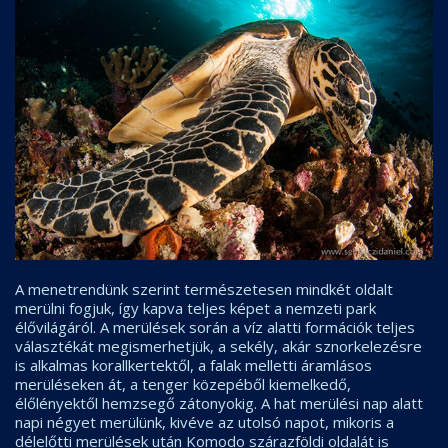
A menetrendünk szerint természetesen mindkét oldalt
merülni fogjuk, így kapva teljes képet a nemzeti park
élővilágáról. A merülések során a víz alatti formációk teljes
választékát megismerhetjük, a sekély, akár sznorkelezésre
is alkalmas korallkertektől, a falak melletti áramlásos
merüléseken át, a tenger közepéből kiemelkedő,
élőlényektől hemzsegő zátonyokig. A hat merülési nap alatt
napi négyet merülünk, kivéve az utolsó napot, mikoris a
délelőtti merülések után Komodo szárazföldi oldalát is