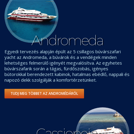
Andromeda
Egyedi tervezés alapján épült az 5 csillagos búvárszafari
yacht az Andromeda, a búvárok és a vendégek minden
lehetséges felmerülő igényét megvalósítva. Az egyhetes
búvárszafarik során a tágas, fürdőszobás, igényes
bútorokkal berendezett kabinok, hatalmas ebédlő, nappali és
napozó dekk szolgálják a komfortérzetünket.
TUDJ MEG TÖBBET AZ ANDROMÉDÁRÓL
Cassiopeia