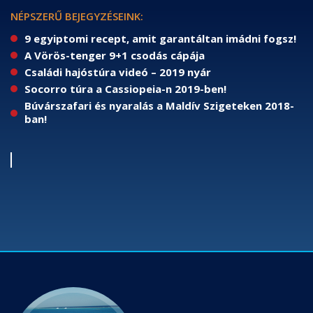
NÉPSZERŰ BEJEGYZÉSEINK:
9 egyiptomi recept, amit garantáltan imádni fogsz!
A Vörös-tenger 9+1 csodás cápája
Családi hajóstúra videó – 2019 nyár
Socorro túra a Cassiopeia-n 2019-ben!
Búvárszafari és nyaralás a Maldív Szigeteken 2018-
ban!