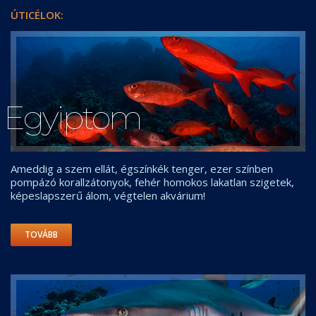
ÚTICÉLOK:
Egyiptom
Ameddig a szem ellát, égszínkék tenger, ezer színben
pompázó korallzátonyok, fehér homokos lakatlan szigetek,
képeslapszerű álom, végtelen akvárium!
TOVÁBB