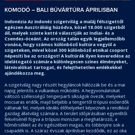
KOMODÓ – BALI BÚVÁRTÚRA ÁPRILISBAN
Indonézia Az indonéz szigetvilág a maláj félszigettől
egészen Ausztráliáig húzódva, közel 18.000 szigetből
áll, melyek szinte ketté választják az Indiai- és a
Csendes-óceánt. Az ország talán egyik legjellemzőbb
vonása, hogy számos különböző kultúra vegyül a
szigeteken, mivel közel 300 különböző etnikai csoport
népesíti be az országot! A kultúrák ilyen keveredése az
idelátogató számára különlegesen színes élményeket,
látnivalókat tartogat, és felejthetetlen emlékekkel
ajándékozza meg.
A szigetvilág nagy részét hegyláncok hálózzák be és a mai
napig jelentős a vulkanikus működés. A hegyvonulatokat
változó szélességű tengerparti síkságok övezik, melyeket
mocsaras erdők, majd beljebb a tengertől trópusi esőerdők
váltanak fel, melyek ideális élőhelyeket képeznek a rendkívül
gazdag állatvilág számára. A terület időjárásában egyenlítői
fekvésénél fogva a trópusi monszun a meghatározó, a
hőmérséklet az év egészében magas, és többnyire sok a
csapadék is. A száraz évszak áprilisban kezdődik, ez az oka