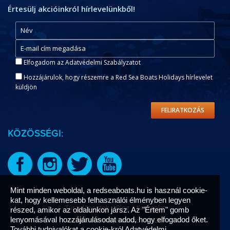
Értesülj akcióinkról hírlevelünkből!
Elfogadom az Adatvédelmi Szabályzatot
Hozzájárulok, hogy részemre a Red Sea Boats Holidays hírlevelet
küldjön
FELIRATKOZÁS
KÖZÖSSÉGI:
Mint minden weboldal, a redseaboats.hu is használ cookie-
kat, hogy kellemesebb felhasználói élményben legyen
Túraidőpontok
Blog
Kapcsolat
részed, amikor az oldalunkon jársz. Az "Értem" gomb
lenyomásával hozzájárulásodat adod, hogy elfogadod őket.
Adatvédelmi tájékoztató
ÁSZF
További tudnivalókat a cookie-król
Adatvédelmi