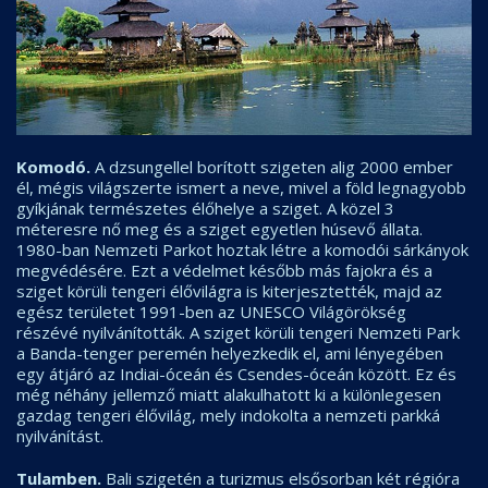
Komodó.
A dzsungellel borított szigeten alig 2000 ember
él, mégis világszerte ismert a neve, mivel a föld legnagyobb
gyíkjának természetes élőhelye a sziget. A közel 3
méteresre nő meg és a sziget egyetlen húsevő állata.
1980-ban Nemzeti Parkot hoztak létre a komodói sárkányok
megvédésére. Ezt a védelmet később más fajokra és a
sziget körüli tengeri élővilágra is kiterjesztették, majd az
egész területet 1991-ben az UNESCO Világörökség
részévé nyilvánították. A sziget körüli tengeri Nemzeti Park
a Banda-tenger peremén helyezkedik el, ami lényegében
egy átjáró az Indiai-óceán és Csendes-óceán között. Ez és
még néhány jellemző miatt alakulhatott ki a különlegesen
gazdag tengeri élővilág, mely indokolta a nemzeti parkká
nyilvánítást.
Tulamben.
Bali szigetén a turizmus elsősorban két régióra