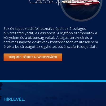
Sok év tapasztalát felhasználva épült az 5 csillagos
búvárszafari yacht, a Cassiopeia. A legfőbb szempontok a
kényelem és a biztonság voltak. A tágas tereknek és a
hatalmas napozó dekkeknek köszönhetően az utasok nem
érzik a bezártságot az egyhetes búvárszafarik ideje alatt.
TUDJ MEG TÖBBET A CASSIOPEIÁRÓL
HÍRLEVÉL: