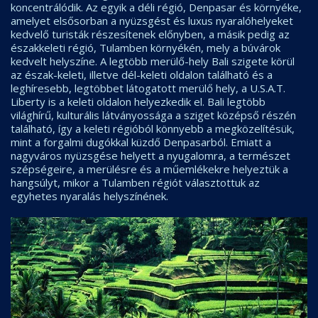
koncentrálódik. Az egyik a déli régió, Denpasar és környéke,
amelyet elsősorban a nyüzsgést és luxus nyaralóhelyeket
kedvelő turisták részesítenek előnyben, a másik pedig az
északkeleti régió, Tulamben környékén, mely a búvárok
kedvelt helyszíne. A legtöbb merülő-hely Bali szigete körül
az észak-keleti, illetve dél-keleti oldalon található és a
leghíresebb, legtöbbet látogatott merülő hely, a U.S.A.T.
Liberty is a keleti oldalon helyezkedik el. Bali legtöbb
világhírű, kulturális látványossága a sziget középső részén
található, így a keleti régióból könnyebb a megközelítésük,
mint a forgalmi dugókkal küzdő Denpasarból. Emiatt a
nagyváros nyüzsgése helyett a nyugalomra, a természet
szépségeire, a merülésre és a műemlékekre helyeztük a
hangsúlyt, mikor a Tulamben régiót választottuk az
egyhetes nyaralás helyszínének.