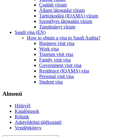
Családi vízum
Állami látogatási vízum
Tartózkodási (IQAMA) vízum
Személyes látogatási vízum
Tanulmányi vízum
Saudi visa (EN)
How to obtain a visa to Saudi Arabia?
Business visit visa
Work visa
Tourism visit visa
Family visit visa
Government visit visa
Residence (IQAMA) visa
Personal visit visa
Student visa
Almenü
Hírlevél
Katalógusok
Rólunk
Adatvédelmi tájékoztató
Vendégkönyv