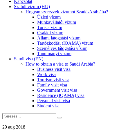
Kapcsolat
Szaúdi vízum (HU)
Hogyan szerezzek vízumot Szaúd-Arábiába?
Üzleti vízum
Munkavállalói vízum
Turista vízum
Családi vízum
Állami látogatási vízum
Tartózkodási (IQAMA) vízum
Személyes látogatási vízum
Tanulmányi vízum
Saudi visa (EN)
How to obtain a visa to Saudi Arabia?
Business visit visa
Work visa
Tourism visit visa
Family visit visa
Government visit visa
Residence (IQAMA) visa
Personal visit visa
Student visa
29 aug 2018