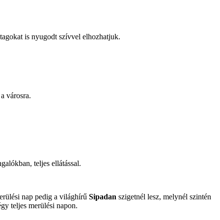
tagokat is nyugodt szívvel elhozhatjuk.
 a városra.
alókban, teljes ellátással.
rülési nap pedig a világhírű
Sipadan
szigetnél lesz, melynél szintén
gy teljes merülési napon.