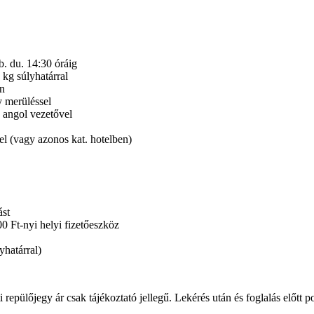
. du. 14:30 óráig
 kg súlyhatárral
an
y merüléssel
 angol vezetővel
el (vagy azonos kat. hotelben)
ást
0 Ft-nyi helyi fizetőeszköz
yhatárral)
repülőjegy ár csak tájékoztató jellegű. Lekérés után és foglalás előtt 