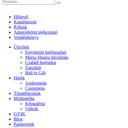
Hírlevél
Katalógusok
Rólunk
Adatvédelmi tájékoztató
Vendégkönyv
Úticélok
Egyiptomi hajósszafari
Marsa Shagra búvárfalu
Családi hajóstúra
Zanzibár
Bali és Gili
Hajók
Andromeda
Cassiopeia
Túraidőpontok
Multimédia
Képgaléria
Videók
GYIK
Blog
Partnereink