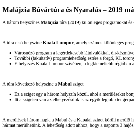
Malájzia Búvártúra és Nyaralás – 2019 má
A három helyszínes
Malajzia
túra (2019) különleges programokat és e
A túra első helyszíne
Kuala Lumpur
, amely számos különleges prog
Városnéző program a legérdekesebb látnivalókkal, ón-kézműves
További (fakultatív) programlehetőség estére a forgó, KL torony 
Elhelyezés Kuala Lumpur szívében, a legkiemeltebb régióban 
A túra következő helyszíne a
Mabul
sziget
Ez a sziget egy a három helyszín közül, ahol a merüléseket bony
Itt a szigeten van az elhelyezésünk is az egyik legjobb tengerpa
A merülések három napja a Mabul és a Kapalai sziget körüli merülő h
hármat merülhetünk. A lehetőség adott ahhoz, hogy a naponta 3 hajós 