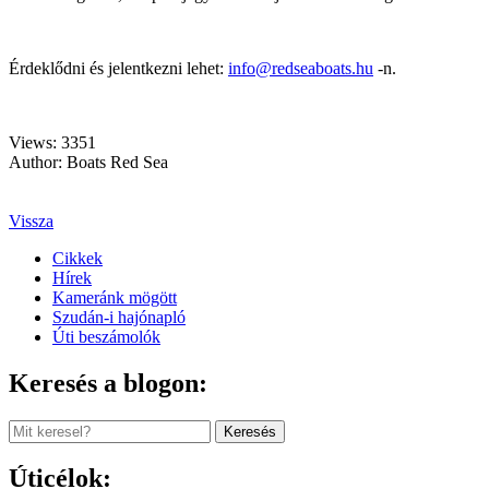
Érdeklődni és jelentkezni lehet:
info@redseaboats.hu
-n.
Views: 3351
Author: Boats Red Sea
Vissza
Cikkek
Hírek
Kameránk mögött
Szudán-i hajónapló
Úti beszámolók
Keresés a blogon:
Keresés
Úticélok: