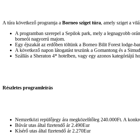
A túra következő programja a
Borneo sziget túra
, amely sziget a vil
A programban szerepel a Sepilok park, mely a legnagyobb oráng
borneói nagyorrú majom.
Egy éjszakát az erdőben töltünk a Borneo Bilit Forest lodge-ba
A következő napon látogatást teszünk a Gomantong és a Simud
Szállás a Sheraton 4* hotelben, vagy egy azonos kategóriájú ho
Részletes programleírás
Nemzetközi repülőjegy ára megközelítőleg 240.000Ft. A konkrét
Búvár utas által fizetendő ár 2.490Eur
Kísérő utas által fizetendő ár 2.270Eur