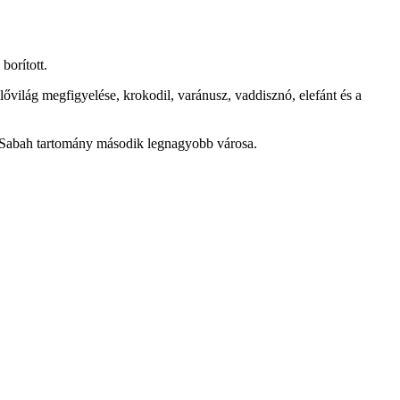
borított.
világ megfigyelése, krokodil, varánusz, vaddisznó, elefánt és a
y Sabah tartomány második legnagyobb városa.