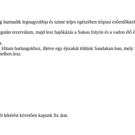
ág harmadik legnagyobbja és szinte teljes egészében trópusi esőerdőkkel 
után rezervátum, majd lesz hajókázás a Sukau folyón és a vadon élő élő
n.
 Hitam barlangokhoz, illetve egy éjszakát töltünk Sandakan-ban, mel
telben lesz.
 lekérést követően kapunk fix árat.