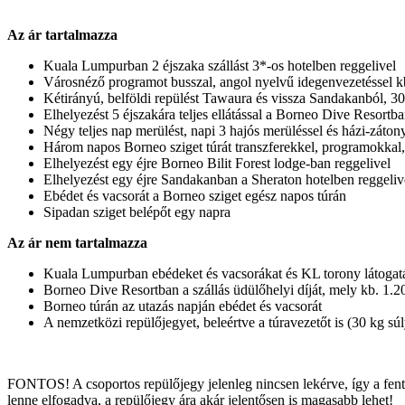
Az ár tartalmazza
Kuala Lumpurban 2 éjszaka szállást 3*-os hotelben reggelivel
Városnéző programot busszal, angol nyelvű idegenvezetéssel kb
Kétirányú, belföldi repülést Tawaura és vissza Sandakanból, 30
Elhelyezést 5 éjszakára teljes ellátással a Borneo Dive Resortb
Négy teljes nap merülést, napi 3 hajós merüléssel és házi-záton
Három napos Borneo sziget túrát transzferekkel, programokkal,
Elhelyezést egy éjre Borneo Bilit Forest lodge-ban reggelivel
Elhelyezést egy éjre Sandakanban a Sheraton hotelben reggeliv
Ebédet és vacsorát a Borneo sziget egész napos túrán
Sipadan sziget belépőt egy napra
Az ár nem tartalmazza
Kuala Lumpurban ebédeket és vacsorákat és KL torony látogat
Borneo Dive Resortban a szállás üdülőhelyi díját, mely kb. 1.20
Borneo túrán az utazás napján ebédet és vacsorát
A nemzetközi repülőjegyet, beleértve a túravezetőt is (30 kg súl
FONTOS! A csoportos repülőjegy jelenleg nincsen lekérve, így a fenti 
lenne elfogadva, a repülőjegy ára akár jelentősen is magasabb lehet!