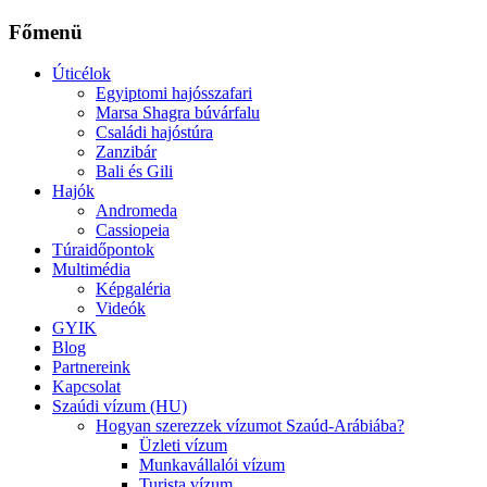
Főmenü
Úticélok
Egyiptomi hajósszafari
Marsa Shagra búvárfalu
Családi hajóstúra
Zanzibár
Bali és Gili
Hajók
Andromeda
Cassiopeia
Túraidőpontok
Multimédia
Képgaléria
Videók
GYIK
Blog
Partnereink
Kapcsolat
Szaúdi vízum (HU)
Hogyan szerezzek vízumot Szaúd-Arábiába?
Üzleti vízum
Munkavállalói vízum
Turista vízum