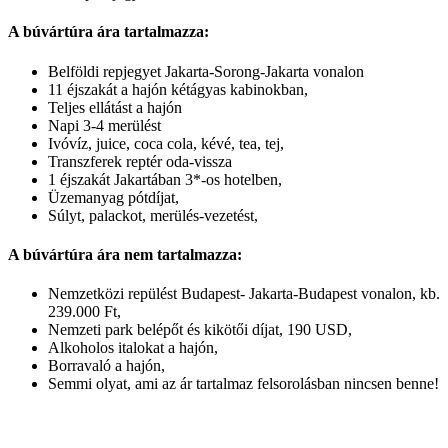
A búvártúra ára tartalmazza:
Belföldi repjegyet Jakarta-Sorong-Jakarta vonalon
11 éjszakát a hajón kétágyas kabinokban,
Teljes ellátást a hajón
Napi 3-4 merülést
Ivóvíz, juice, coca cola, kévé, tea, tej,
Transzferek reptér oda-vissza
1 éjszakát Jakartában 3*-os hotelben,
Üzemanyag pótdíjat,
Súlyt, palackot, merülés-vezetést,
A búvártúra ára nem tartalmazza:
Nemzetközi repülést Budapest- Jakarta-Budapest vonalon, kb.
239.000 Ft,
Nemzeti park belépőt és kikötői díjat, 190 USD,
Alkoholos italokat a hajón,
Borravaló a hajón,
Semmi olyat, ami az ár tartalmaz felsorolásban nincsen benne!