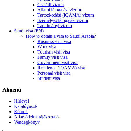
Családi vízum
Állami látogatási vízum
Tartózkodási (IQAMA) vízum
Személyes látogatási vízum
Tanulmányi vízum
Saudi visa (EN)
How to obtain a visa to Saudi Arabia?
Business visit visa
Work visa
Tourism visit visa
Family visit visa
Government visit visa
Residence (IQAMA) visa
Personal visit visa
Student visa
Almenü
Hírlevél
Katalógusok
Rólunk
Adatvédelmi tájékoztató
Vendégkönyv