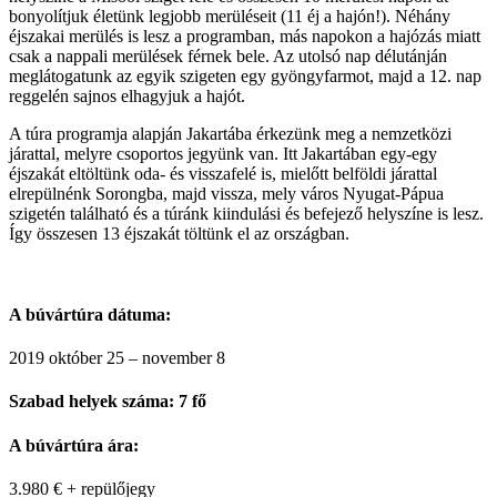
bonyolítjuk életünk legjobb merüléseit (11 éj a hajón!). Néhány
éjszakai merülés is lesz a programban, más napokon a hajózás miatt
csak a nappali merülések férnek bele. Az utolsó nap délutánján
meglátogatunk az egyik szigeten egy gyöngyfarmot, majd a 12. nap
reggelén sajnos elhagyjuk a hajót.
A túra programja alapján Jakartába érkezünk meg a nemzetközi
járattal, melyre csoportos jegyünk van. Itt Jakartában egy-egy
éjszakát eltöltünk oda- és visszafelé is, mielőtt belföldi járattal
elrepülnénk Sorongba, majd vissza, mely város Nyugat-Pápua
szigetén található és a túránk kiindulási és befejező helyszíne is lesz.
Így összesen 13 éjszakát töltünk el az országban.
A búvártúra dátuma:
2019 október 25 – november 8
Szabad helyek száma: 7 fő
A búvártúra ára:
3.980 € + repülőjegy