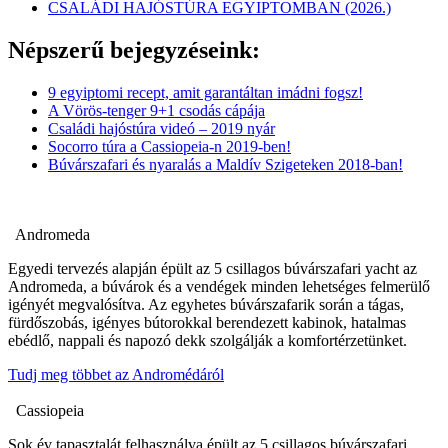
CSALÁDI HAJÓSTÚRA EGYIPTOMBAN (2026.)
Népszerű bejegyzéseink:
9 egyiptomi recept, amit garantáltan imádni fogsz!
A Vörös-tenger 9+1 csodás cápája
Családi hajóstúra videó – 2019 nyár
Socorro túra a Cassiopeia-n 2019-ben!
Búvárszafari és nyaralás a Maldív Szigeteken 2018-ban!
Andromeda
Egyedi tervezés alapján épült az 5 csillagos búvárszafari yacht az
Andromeda, a búvárok és a vendégek minden lehetséges felmerülő
igényét megvalósítva. Az egyhetes búvárszafarik során a tágas,
fürdőszobás, igényes bútorokkal berendezett kabinok, hatalmas
ebédlő, nappali és napozó dekk szolgálják a komfortérzetünket.
Tudj meg többet az Andromédáról
Cassiopeia
Sok év tapasztalát felhasználva épült az 5 csillagos búvárszafari