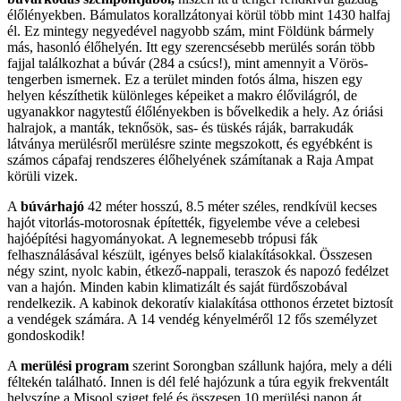
élőlényekben. Bámulatos korallzátonyai körül több mint 1430 halfaj
él. Ez mintegy negyedével nagyobb szám, mint Földünk bármely
más, hasonló élőhelyén. Itt egy szerencsésebb merülés során több
fajjal találkozhat a búvár (284 a csúcs!), mint amennyit a Vörös-
tengerben ismernek. Ez a terület minden fotós álma, hiszen egy
helyen készíthetik különleges képeiket a makro élővilágról, de
ugyanakkor nagytestű élőlényekben is bővelkedik a hely. Az óriási
halrajok, a manták, teknősök, sas- és tüskés ráják, barrakudák
látványa merülésről merülésre szinte megszokott, és egyébként is
számos cápafaj rendszeres élőhelyének számítanak a Raja Ampat
körüli vizek.
A
búvárhajó
42 méter hosszú, 8.5 méter széles, rendkívül kecses
hajót vitorlás-motorosnak építették, figyelembe véve a celebesi
hajóépítési hagyományokat. A legnemesebb trópusi fák
felhasználásával készült, igényes belső kialakításokkal. Összesen
négy szint, nyolc kabin, étkező-nappali, teraszok és napozó fedélzet
van a hajón. Minden kabin klimatizált és saját fürdőszobával
rendelkezik. A kabinok dekoratív kialakítása otthonos érzetet biztosít
a vendégek számára. A 14 vendég kényelméről 12 fős személyzet
gondoskodik!
A
merülési program
szerint Sorongban szállunk hajóra, mely a déli
féltekén található. Innen is dél felé hajózunk a túra egyik frekventált
helyszíne a Misool sziget felé és összesen 10 merülési napon át