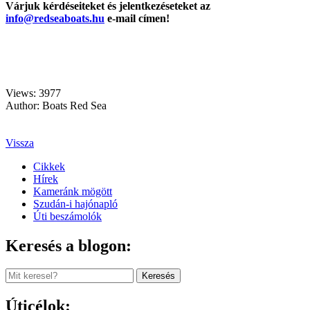
Várjuk kérdéseiteket és jelentkezéseteket az
info@redseaboats.hu
e-mail címen!
Views: 3977
Author: Boats Red Sea
Vissza
Cikkek
Hírek
Kameránk mögött
Szudán-i hajónapló
Úti beszámolók
Keresés a blogon:
Keresés
Úticélok: