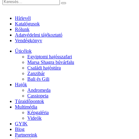
Hírlevél
Katalógusok
Rólunk
Adatvédelmi tájékoztató
Vendégkönyv
Úticélok
Egyiptomi hajósszafari
Marsa Shagra búvárfalu
Családi hajóstúra
Zanzibár
Bali és Gili
Hajók
Andromeda
Cassiopeia
Túraidőpontok
Multimédia
Képgaléria
Videók
GYIK
Blog
Partnereink