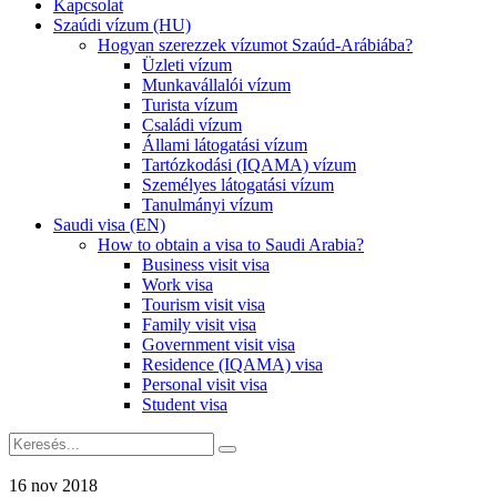
Kapcsolat
Szaúdi vízum (HU)
Hogyan szerezzek vízumot Szaúd-Arábiába?
Üzleti vízum
Munkavállalói vízum
Turista vízum
Családi vízum
Állami látogatási vízum
Tartózkodási (IQAMA) vízum
Személyes látogatási vízum
Tanulmányi vízum
Saudi visa (EN)
How to obtain a visa to Saudi Arabia?
Business visit visa
Work visa
Tourism visit visa
Family visit visa
Government visit visa
Residence (IQAMA) visa
Personal visit visa
Student visa
16 nov 2018