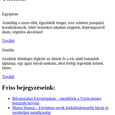
Egyiptom
Ameddig a szem ellát, égszínkék tenger, ezer színben pompázó
korallzátonyok, fehér homokos lakatlan szigetek, képeslapszerű
álom, végtelen akvárium!
Tovább
Szudán
Szudánk ülönleges légköre az álmok és a víz alatti kalandok
táptalaja, egy igazi búvár-unikum, ahol ősrégi legendák kelnek
életre.
Tovább
Friss bejegyzéseink:
Búvárszafari Egyiptomban – merülések a Vörös-tenger
legszebb helyein
Marsa Shagra – Egyiptom egyik legkülönlegesebb búvár és
snorkeling paradicsoma