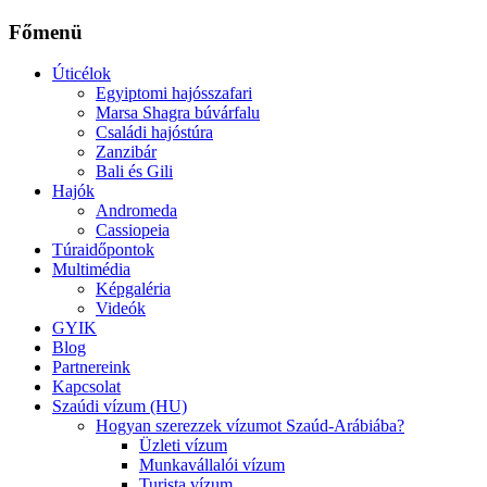
Főmenü
Úticélok
Egyiptomi hajósszafari
Marsa Shagra búvárfalu
Családi hajóstúra
Zanzibár
Bali és Gili
Hajók
Andromeda
Cassiopeia
Túraidőpontok
Multimédia
Képgaléria
Videók
GYIK
Blog
Partnereink
Kapcsolat
Szaúdi vízum (HU)
Hogyan szerezzek vízumot Szaúd-Arábiába?
Üzleti vízum
Munkavállalói vízum
Turista vízum