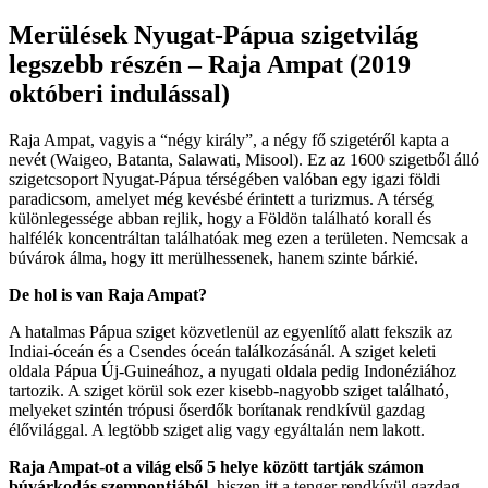
Merülések Nyugat-Pápua szigetvilág
legszebb részén – Raja Ampat (2019
októberi indulással)
Raja Ampat, vagyis a “négy király”, a négy fő szigetéről kapta a
nevét (Waigeo, Batanta, Salawati, Misool). Ez az 1600 szigetből álló
szigetcsoport Nyugat-Pápua térségében valóban egy igazi földi
paradicsom, amelyet még kevésbé érintett a turizmus. A térség
különlegessége abban rejlik, hogy a Földön található korall és
halfélék koncentráltan találhatóak meg ezen a területen. Nemcsak a
búvárok álma, hogy itt merülhessenek, hanem szinte bárkié.
De hol is van Raja Ampat?
A hatalmas Pápua sziget közvetlenül az egyenlítő alatt fekszik az
Indiai-óceán és a Csendes óceán találkozásánál. A sziget keleti
oldala Pápua Új-Guineához, a nyugati oldala pedig Indonéziához
tartozik. A sziget körül sok ezer kisebb-nagyobb sziget található,
melyeket szintén trópusi őserdők borítanak rendkívül gazdag
élővilággal. A legtöbb sziget alig vagy egyáltalán nem lakott.
Raja Ampat-ot a világ első 5 helye között tartják számon
búvárkodás szempontjából,
hiszen itt a tenger rendkívül gazdag