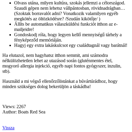
Olvass utána, milyen kultúra, szokás jellemzi a célországod.
Szaudi gépen nem lehetsz vállpántosban, rövidnadrágban…
(Szoktak borravalót adni? Vonatkozik valamilyen egyéb
megkötés az öltözködésre? /Szudán kikötője/ )
Állíts be automatikus válaszküldési funkciót itthon az e-
mailjeidre!
Gondoskodj róla, hogy legyen kellő mennyiségű tárhely a
fényképeződ memóriáján.
Hagyj egy extra lakáskulcsot egy családtagnál vagy barátnál!
Ha elutazol, nem hagyhatsz itthon semmit, ami számodra
nélkülözhetetlen lehet az utazásod során (gluténmentes étel,
mogyoró allergia injekció, egyéb napi fontos gyógyszer, inzulin,
stb).
Használd a mi végső ellenőrzőlistánkat a búvártúrádhoz, hogy
minden szükséges dolog bekerüljön a táskádba!
Views: 2267
Author: Boats Red Sea
Vissza