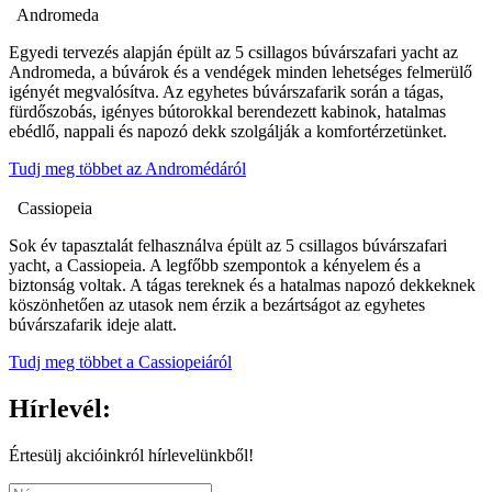
Andromeda
Egyedi tervezés alapján épült az 5 csillagos búvárszafari yacht az
Andromeda, a búvárok és a vendégek minden lehetséges felmerülő
igényét megvalósítva. Az egyhetes búvárszafarik során a tágas,
fürdőszobás, igényes bútorokkal berendezett kabinok, hatalmas
ebédlő, nappali és napozó dekk szolgálják a komfortérzetünket.
Tudj meg többet az Andromédáról
Cassiopeia
Sok év tapasztalát felhasználva épült az 5 csillagos búvárszafari
yacht, a Cassiopeia. A legfőbb szempontok a kényelem és a
biztonság voltak. A tágas tereknek és a hatalmas napozó dekkeknek
köszönhetően az utasok nem érzik a bezártságot az egyhetes
búvárszafarik ideje alatt.
Tudj meg többet a Cassiopeiáról
Hírlevél:
Értesülj akcióinkról hírlevelünkből!