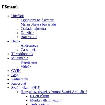
Főmenü
Úticélok
Egyiptomi hajósszafari
Marsa Shagra búvárfalu
Családi hajóstúra
Zanzibár
Bali és Gili
Hajók
Andromeda
Cassiopeia
Túraidőpontok
Multimédia
Képgaléria
Videók
GYIK
Blog
Partnereink
Kapcsolat
Szaúdi vízum (HU)
Hogyan szerezzek vízumot Szaúd-Arábiába?
Üzleti vízum
Munkavállalói vízum
Turista vízum