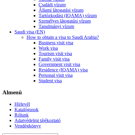
Családi vízum
Állami látogatási vízum
Tartózkodási (IQAMA) vízum
Személyes látogatási vízum
Tanulmányi vízum
Saudi visa (EN)
How to obtain a visa to Saudi Arabia?
Business visit visa
Work visa
Tourism visit visa
Family visit visa
Government visit visa
Residence (IQAMA) visa
Personal visit visa
Student visa
Almenü
Hírlevél
Katalógusok
Rólunk
Adatvédelmi tájékoztató
Vendégkönyv