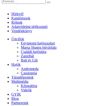
Hírlevél
Katalógusok
Rólunk
Adatvédelmi tájékoztató
Vendégkönyv
Úticélok
Egyiptomi hajósszafari
Marsa Shagra búvárfalu
Családi hajóstúra
Zanzibár
Bali és Gili
Hajók
Andromeda
Cassiopeia
Túraidőpontok
Multimédia
Képgaléria
Videók
GYIK
Blog
Partnereink