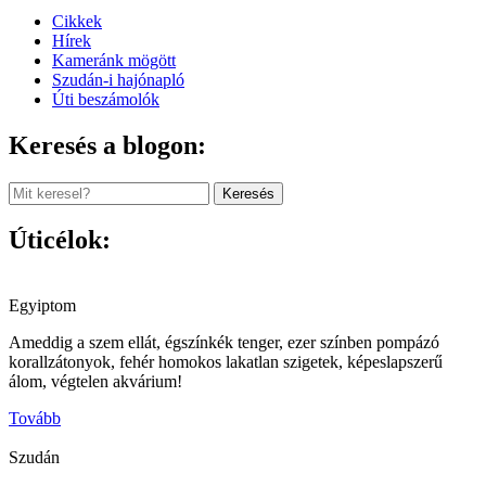
Cikkek
Hírek
Kameránk mögött
Szudán-i hajónapló
Úti beszámolók
Keresés a blogon:
Keresés
Úticélok:
Egyiptom
Ameddig a szem ellát, égszínkék tenger, ezer színben pompázó
korallzátonyok, fehér homokos lakatlan szigetek, képeslapszerű
álom, végtelen akvárium!
Tovább
Szudán