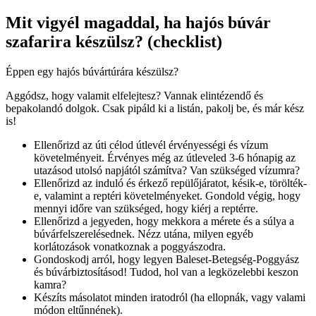
Mit vigyél magaddal, ha hajós búvár
szafarira készülsz? (checklist)
Éppen egy hajós búvártúrára készülsz?
Aggódsz, hogy valamit elfelejtesz? Vannak elintézendő és
bepakolandó dolgok. Csak pipáld ki a listán, pakolj be, és már kész
is!
Ellenőrizd az úti célod útlevél érvényességi és vízum
követelményeit. Érvényes még az útleveled 3-6 hónapig az
utazásod utolsó napjától számítva? Van szükséged vízumra?
Ellenőrizd az induló és érkező repülőjáratot, késik-e, törölték-
e, valamint a reptéri követelményeket. Gondold végig, hogy
mennyi időre van szükséged, hogy kiérj a reptérre.
Ellenőrizd a jegyeden, hogy mekkora a mérete és a súlya a
búvárfelszerelésednek. Nézz utána, milyen egyéb
korlátozások vonatkoznak a poggyászodra.
Gondoskodj arról, hogy legyen Baleset-Betegség-Poggyász
és búvárbiztosításod! Tudod, hol van a legközelebbi keszon
kamra?
Készíts másolatot minden iratodról (ha ellopnák, vagy valami
módon eltűnnének).