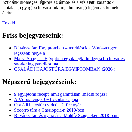
Szudánk ülönleges légköre az álmok és a víz alatti kalandok
táptalaja, egy igazi búvár-unikum, ahol ősrégi legendák kelnek
életre.
Tovább
Friss bejegyzéseink:
Búvárszafari Egyiptomban – merülések a Vörös-tenger
legszebb helyein
Marsa Shagra – Egyiptom egyik legkülönlegesebb búvár és
snorkeling paradicsoma
CSALÁDI HAJÓSTÚRA EGYIPTOMBAN (2026.)
Népszerű bejegyzéseink:
9 egyiptomi recept, amit garantáltan imádni fogsz!
A Vörös-tenger 9+1 csodás cápája
Családi hajóstúra videó – 2019 nyár
Socorro túra a Cassiopeia-n 2019-ben!
Búvárszafari és nyaralás a Maldív Szigeteken 2018-ban!