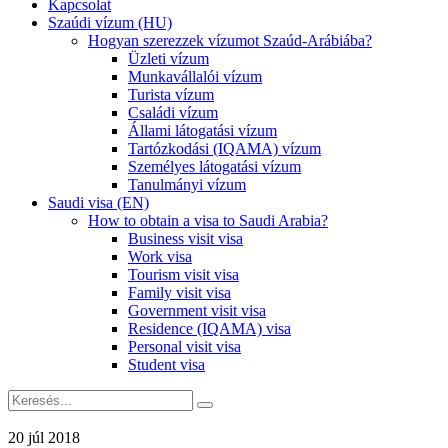
Kapcsolat
Szaúdi vízum (HU)
Hogyan szerezzek vízumot Szaúd-Arábiába?
Üzleti vízum
Munkavállalói vízum
Turista vízum
Családi vízum
Állami látogatási vízum
Tartózkodási (IQAMA) vízum
Személyes látogatási vízum
Tanulmányi vízum
Saudi visa (EN)
How to obtain a visa to Saudi Arabia?
Business visit visa
Work visa
Tourism visit visa
Family visit visa
Government visit visa
Residence (IQAMA) visa
Personal visit visa
Student visa
20 júl 2018