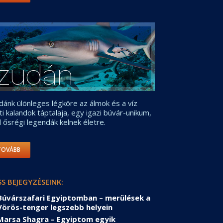
zudán
dánk ülönleges légköre az álmok és a víz
tti kalandok táptalaja, egy igazi búvár-unikum,
l ősrégi legendák kelnek életre.
TOVÁBB
SS BEJEGYZÉSEINK:
Búvárszafari Egyiptomban – merülések a
Vörös-tenger legszebb helyein
Marsa Shagra – Egyiptom egyik