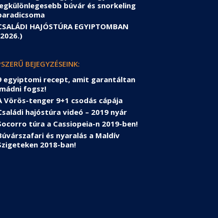
legkülönlegesebb búvár és snorkeling
paradicsoma
CSALÁDI HAJÓSTÚRA EGYIPTOMBAN
(2026.)
SZERŰ BEJEGYZÉSEINK:
9 egyiptomi recept, amit garantáltan
imádni fogsz!
A Vörös-tenger 9+1 csodás cápája
Családi hajóstúra videó – 2019 nyár
Socorro túra a Cassiopeia-n 2019-ben!
Búvárszafari és nyaralás a Maldív
Szigeteken 2018-ban!