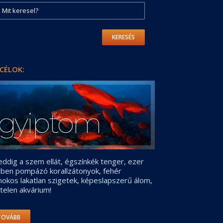
KERESÉS
CÉLOK:
gyiptom
ddig a szem ellát, égszínkék tenger, ezer
nben pompázó korallzátonyok, fehér
okos lakatlan szigetek, képeslapszerű álom,
telen akvárium!
TOVÁBB