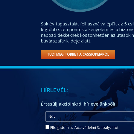
Sok év tapasztalát felhasználva épült az 5 csi
legfőbb szempontok a kényelem és a biztonsá
napozó dekkeknek köszönhetően az utasok n
búvárszafarik ideje alatt.
TUDJ MEG TÖBBET A CASSIOPEIÁRÓL
HÍRLEVÉL:
Értesülj akcióinkról hírlevelünkből!
Elfogadom az Adatvédelmi Szabályzatot