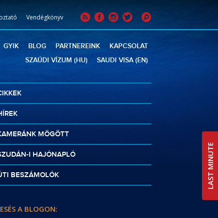
oztató
Vendégkönyv
GYIK
BLOG
PARTNEREINK
KAPCSOLAT
SZAÚDI VÍZUM (HU)
SAUDI VISA (EN)
CIKKEK
HÍREK
KAMERÁNK MÖGÖTT
LAST MINUTE
SZUDÁN-I HAJÓNAPLÓ
ÚTI BESZÁMOLÓK
ESÉS A BLOGON: