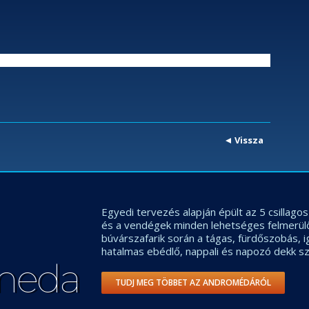
Vissza
Egyedi tervezés alapján épült az 5 csillag
és a vendégek minden lehetséges felmerül
búvárszafarik során a tágas, fürdőszobás, 
hatalmas ebédlő, nappali és napozó dekk sz
meda
TUDJ MEG TÖBBET AZ ANDROMÉDÁRÓL