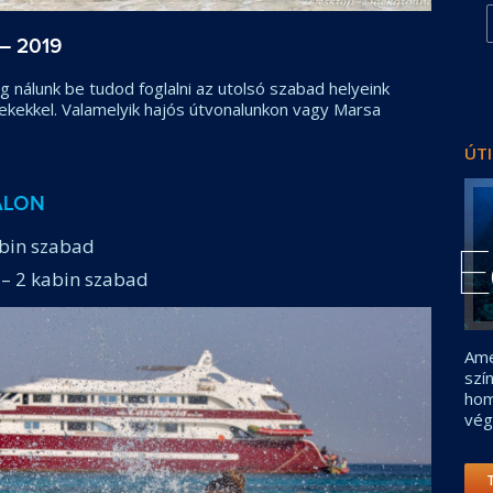
– 2019
g nálunk be tudod foglalni az utolsó szabad helyeink
ekekkel. Valamelyik hajós útvonalunkon vagy Marsa
ÚTI
ALON
kabin szabad
E
 – 2 kabin szabad
Ame
szí
hom
vég