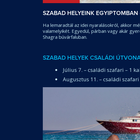
SZABAD HELYEINK EGYIPTOMBAN 
Ha lemaradtál az idei nyaralásokról, akkor mé
valamelyikét. Egyedül, párban vagy akár gyer
Shagra búvárfaluban.
SZABAD HELYEK CSALÁDI ÚTVON
Július 7. – családi szafari – 1 
Augusztus 11. – családi szafari