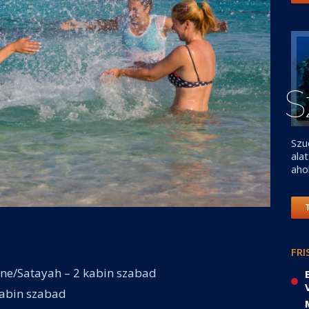
S
Szu
ala
aho
FRI
one/Satayah – 2 kabin szabad
kabin szabad