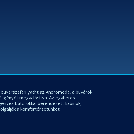
os búvárszafari yacht az Andromeda, a búvárok
ő igényét megvalósítva. Az egyhetes
igényes bútorokkal berendezett kabinok,
olgálják a komfortérzetünket.