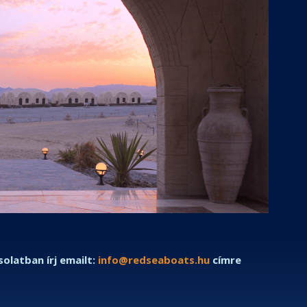
olatban írj emailt:
info@redseaboats.hu
címre