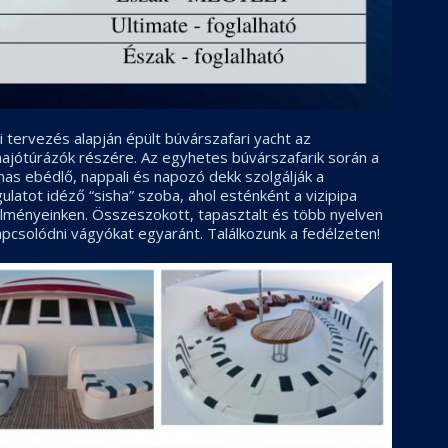
tervezés alapján épült búvárszafari yacht az
hajótúrázók részére. Az egyhetes búvárszafarik során a
mas ebédlő, nappali és napozó dekk szolgálják a
ulatot idéző “sisha” szoba, ahol esténként a vizipipa
élményeinken. Összeszokott, tapasztalt és több nyelven
pcsolódni vágyókat egyaránt. Találkozunk a fedélzeten!