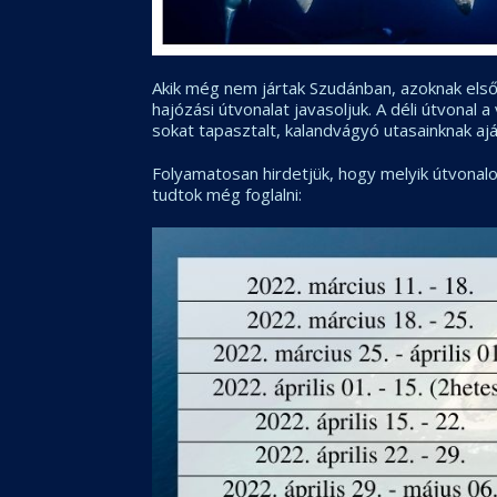
Akik még nem jártak Szudánban, azoknak első
hajózási útvonalat javasoljuk. A déli útvonal 
sokat tapasztalt, kalandvágyó utasainknak ajá
Folyamatosan hirdetjük, hogy melyik útvonal
tudtok még foglalni: