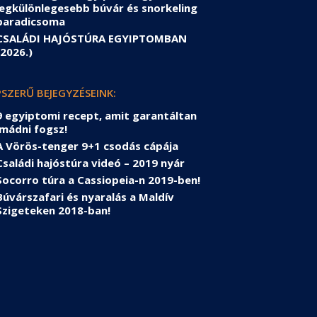
legkülönlegesebb búvár és snorkeling
paradicsoma
CSALÁDI HAJÓSTÚRA EGYIPTOMBAN
(2026.)
SZERŰ BEJEGYZÉSEINK:
9 egyiptomi recept, amit garantáltan
imádni fogsz!
A Vörös-tenger 9+1 csodás cápája
Családi hajóstúra videó – 2019 nyár
Socorro túra a Cassiopeia-n 2019-ben!
Búvárszafari és nyaralás a Maldív
Szigeteken 2018-ban!