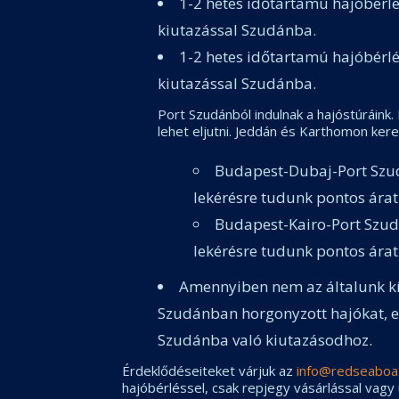
1-2 hetes időtartamú hajóbérl
kiutazással Szudánba.
1-2 hetes időtartamú hajóbérl
kiutazással Szudánba.
Port Szudánból indulnak a hajóstúráink
lehet eljutni. Jeddán és Karthomon keres
Budapest-Dubaj-Port Szud
lekérésre tudunk pontos ár
Budapest-Kairo-Port Szud
lekérésre tudunk pontos ár
Amennyiben nem az általunk kí
Szudánban horgonyzott hajókat, eb
Szudánba való kiutazásodhoz.
Érdeklődéseiteket várjuk az
info@redseaboa
hajóbérléssel, csak repjegy vásárlással vagy