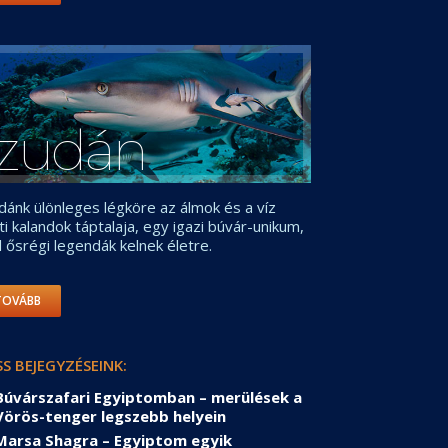
zudán
dánk ülönleges légköre az álmok és a víz
tti kalandok táptalaja, egy igazi búvár-unikum,
l ősrégi legendák kelnek életre.
TOVÁBB
SS BEJEGYZÉSEINK:
Búvárszafari Egyiptomban – merülések a
Vörös-tenger legszebb helyein
Marsa Shagra – Egyiptom egyik