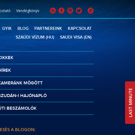
oztató
Vendégkönyv
GYIK
BLOG
PARTNEREINK
KAPCSOLAT
SZAÚDI VÍZUM (HU)
SAUDI VISA (EN)
CIKKEK
HÍREK
KAMERÁNK MÖGÖTT
LAST MINUTE
SZUDÁN-I HAJÓNAPLÓ
ÚTI BESZÁMOLÓK
ESÉS A BLOGON: