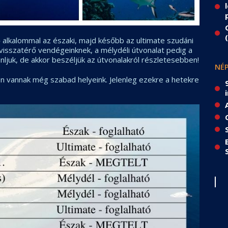
 alkalommal az északi, majd később az ultimate szudáni
a visszatérő vendégeinknek, a mélydéli útvonalat pedig a
nljuk, de akkor beszéljük az útvonalakról részletesebben!
NÉP
on vannak még szabad helyeink. Jelenleg ezekre a hetekre