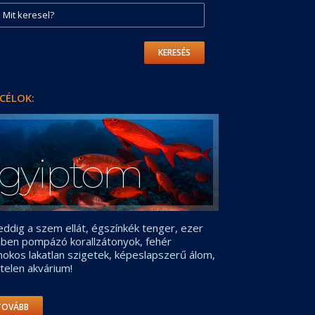
KERESÉS
CÉLOK:
gyiptom
ddig a szem ellát, égszínkék tenger, ezer
nben pompázó korallzátonyok, fehér
okos lakatlan szigetek, képeslapszerű álom,
telen akvárium!
TOVÁBB