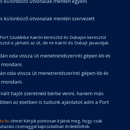
és különböző útvonalak mentén egyéni
és különböző útvonalak mentén szervezett
. Port Szudánba Kairón keresztül és Dubajon keresztül
ztül is járható az út, de mi Kairót és Dubajt javasoljuk.
án oda vissza út menetrendszerinti gépen kb és
at mondani.
án oda vissza út menetrendszerinti gépen kb és
at mondani.
nált hajót szeretnéd bérbe venni, hanem más
ben az esetben is tudunk ajánlatot adni a Port
ts.hu
címre! Kérjük pontosan írjátok meg, hogy csak
 utazási csomaggal kapcsolatban érdeklődtök.