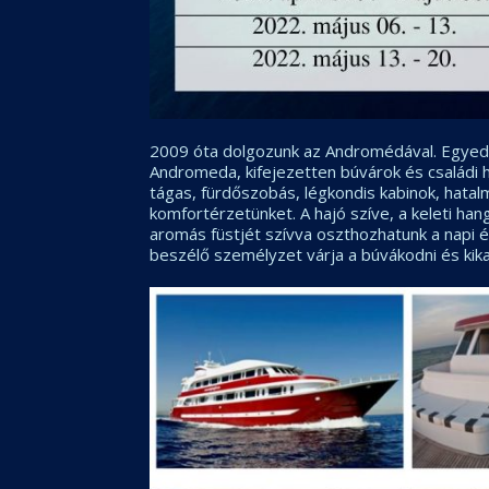
2009 óta dolgozunk az Andromédával. Egyedi 
Andromeda, kifejezetten búvárok és családi 
tágas, fürdőszobás, légkondis kabinok, hatal
komfortérzetünket. A hajó szíve, a keleti hang
aromás füstjét szívva oszthozhatunk a napi 
beszélő személyzet várja a búvákodni és kika