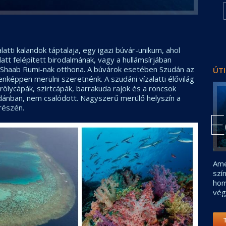
atti kalandok táptalaja, egy igazi búvár-unikum, ahol
latt felépített birodalmának, vagy a hullámsírjában
 Shaab Rumi-nak otthona. A búvárok esetében Szudán az
ÚTI
képpen merülni szeretnénk. A szudáni vízalatti élővilág
rölycápák, szirtcápák, barrakuda rajok és a roncsok
zudánban, nem csalódott. Nagyszerű merülő helyszín a
részén.
E
Ame
szí
hom
vég