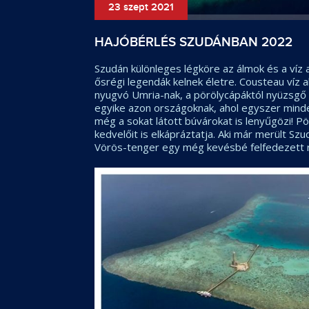
23 szept 2021
HAJÓBÉRLÉS SZUDÁNBAN 2022
Szudán különleges légköre az álmok és a víz al
ősrégi legendák kelnek életre. Cousteau víz a
nyugvó Umria-nak, a pörölycápáktól nyüzsgő
egyike azon országoknak, ahol egyszer minden
még a sokat látott búvárokat is lenyűgözi! Pö
kedvelőit is elkápráztatja. Aki már merült S
Vörös-tenger egy még kevésbé felfedezett 