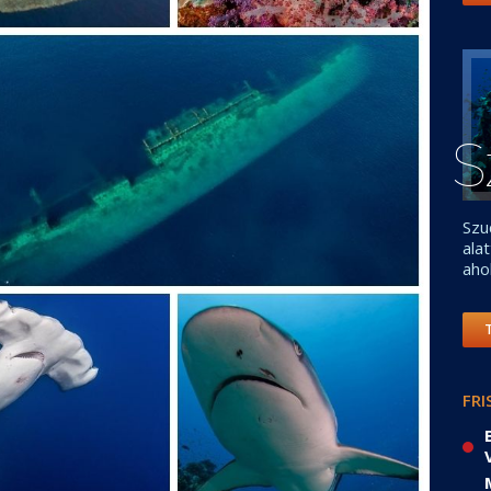
S
Szu
ala
aho
FRI