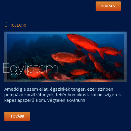
KERESÉS
ÚTICÉLOK:
Egyiptom
Ameddig a szem ellát, égszínkék tenger, ezer színben
pompázó korallzátonyok, fehér homokos lakatlan szigetek,
képeslapszerű álom, végtelen akvárium!
TOVÁBB