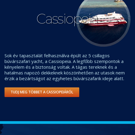
Cassiopeia
Sok év tapasztalát felhasználva épült az 5 csillagos
búvárszafari yacht, a Cassiopeia. A legfőbb szempontok a
kényelem és a biztonság voltak. A tágas tereknek és a
hatalmas napozó dekkeknek köszönhetően az utasok nem
érzik a bezártságot az egyhetes búvárszafarik ideje alatt.
TUDJ MEG TÖBBET A CASSIOPEIÁRÓL