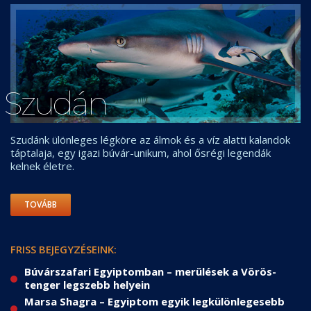
Szudán
Szudánk ülönleges légköre az álmok és a víz alatti kalandok
táptalaja, egy igazi búvár-unikum, ahol ősrégi legendák
kelnek életre.
TOVÁBB
FRISS BEJEGYZÉSEINK:
Búvárszafari Egyiptomban – merülések a Vörös-
tenger legszebb helyein
Marsa Shagra – Egyiptom egyik legkülönlegesebb