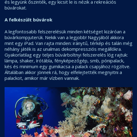
és legyünk őszinték, egy kicsit le is nézik a rekreációs
búvárokat.
A felkészült búvárok
A legfontosabb felszerelésük minden kétséget kizáróan a
búvárkompjuterük. Nekik van a legjobb! Nagyjából akkora
mint egy iPad. Van rajta minden: iránytű, térkép és talán még
néhány játék is az unalmas dekompressziós megállókra.
Gyakorlatilag egy teljes búvárboltnyi felszerelés lóg rajtuk:
lámpa, shaker, írótábla, fényképezőgép, smb, pónipalack,
kés és minimum egy gumikacsa a palack csapjához rögzítve.
Általában akkor jönnek rá, hogy elfelejtették megnyitni a
palackot, amikor már vízben vannak.