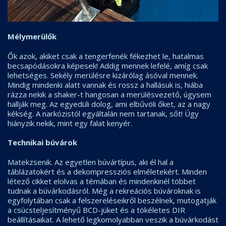
Mélymerülők
Ők azok, akiket csak a tengerfenék fékezhet le, hatalmas
becsapódásokra képesek! Addig mennek lefelé, amíg csak
lehetséges. Sekély merülésre kizárólag ásóval mennek.
Mindig mindenki alatt vannak és rossz a hallásuk is, hiába
rázza nekik a shaker-t hangosan a merülésvezető, úgysem
hallják meg. Az egyedüli dolog, ami elbűvöli őket, az a nagy
kékség. A narkózistól egyáltalán nem tartanak, sőt! Úgy
hiányzik nekik, mint egy falat kenyér.
Technikai búvárok
Matekzsenik. Az egyetlen búvártípus, aki él hal a
táblázatokért és a dekompressziós elméletekért. Minden
létező cikket elolvas a témában és mindenkinél többet
tudnak a búvárkodásról. Még a rekreációs búvároknak is
egyfolytában csak a felszereléseikről beszélnek, mutogatják
a csúcsteljesítményű BCD-jüket és a tökéletes DIR
beállításaikat. A lehető legkomolyabban veszik a búvárkodást