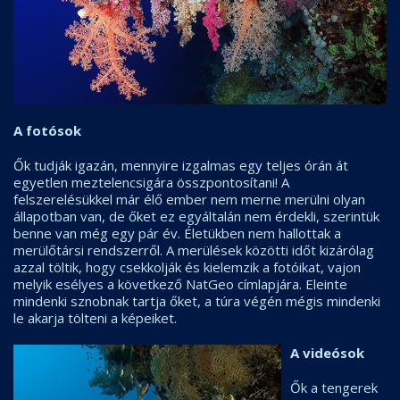
A fotósok
Ők tudják igazán, mennyire izgalmas egy teljes órán át
egyetlen meztelencsigára összpontosítani! A
felszerelésükkel már élő ember nem merne merülni olyan
állapotban van, de őket ez egyáltalán nem érdekli, szerintük
benne van még egy pár év. Életükben nem hallottak a
merülőtársi rendszerről. A merülések közötti időt kizárólag
azzal töltik, hogy csekkolják és kielemzik a fotóikat, vajon
melyik esélyes a következő NatGeo címlapjára. Eleinte
mindenki sznobnak tartja őket, a túra végén mégis mindenki
le akarja tölteni a képeiket.
A videósok
Ők a tengerek