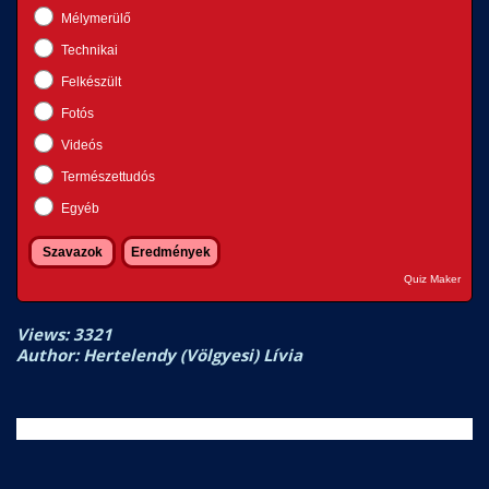
Mélymerülő
Technikai
Felkészült
Fotós
Videós
Természettudós
Egyéb
Quiz Maker
Views: 3321
Author: Hertelendy (Völgyesi) Lívia