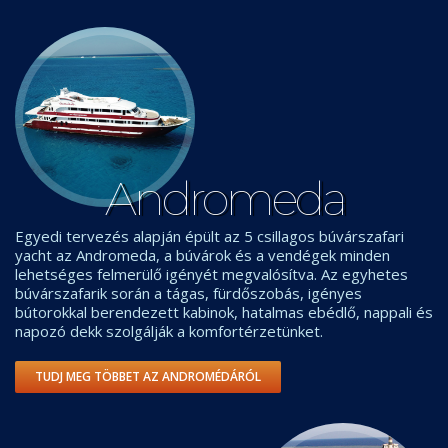
Andromeda
Egyedi tervezés alapján épült az 5 csillagos búvárszafari
yacht az Andromeda, a búvárok és a vendégek minden
lehetséges felmerülő igényét megvalósítva. Az egyhetes
búvárszafarik során a tágas, fürdőszobás, igényes
bútorokkal berendezett kabinok, hatalmas ebédlő, nappali és
napozó dekk szolgálják a komfortérzetünket.
TUDJ MEG TÖBBET AZ ANDROMÉDÁRÓL