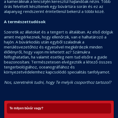
a kameráiknak a lencséjén keresztül hajlandóak nézni. Több
órás felvételt készítenek egy búvártúra során és ez az
alapanyag rendszerint érintetlenül bekerül a többi közé.
A természettudósok
Szeretik az állatokat és a tengert is általában. Az első dolguk
amint megérkeznek, hogy ellenőrzik, van e halhatározó a
hajón. A búvárkodás után egyből szaladnak a
merülésvezetőhöz és egyesével megkérdezik minden
élőlényről, hogy vajon mi lehetett az? Számukra
felfoghatatlan, ha valamit esetleg nem tud elsőre a guide
beazonosítani. Természetesen elvégezték a létező összes
tengerbiológiához, oceanográfiához és
környezetvédelemhez kapcsolódó specialitás tanfolyamot.
Nos, szeretnénk tudni, hogy Te melyik csoporthoz tartozol?
Te milyen búvár vagy?