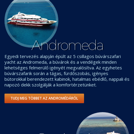
Andromeda
Egyedi tervezés alapján épült az 5 csillagos búvárszafari
yacht az Andromeda, a búvárok és a vendégek minden
lehetséges felmerülő igényét megvalósítva. Az egyhetes
búvárszafarik során a tágas, fürdőszobás, igényes
bútorokkal berendezett kabinok, hatalmas ebédlő, nappali és
napozó dekk szolgálják a komfortérzetünket.
TUDJ MEG TÖBBET AZ ANDROMÉDÁRÓL