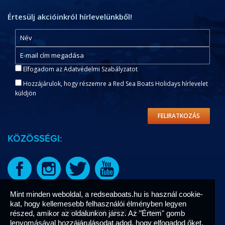
Értesülj akcióinkról hírlevelünkből!
Elfogadom az Adatvédelmi Szabályzatot
Hozzájárulok, hogy részemre a Red Sea Boats Holidays hírlevelet
küldjön
FELIRATKOZÁS
KÖZÖSSÉGI:
Mint minden weboldal, a redseaboats.hu is használ cookie-
kat, hogy kellemesebb felhasználói élményben legyen
Túraidőpontok
Blog
Kapcsolat
részed, amikor az oldalunkon jársz. Az "Értem" gomb
lenyomásával hozzájárulásodat adod, hogy elfogadod őket.
Adatvédelmi tájékoztató
ÁSZF