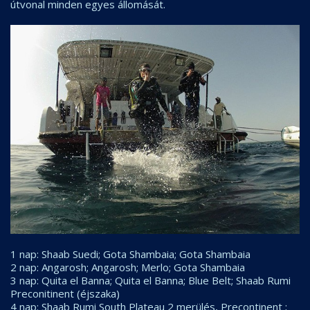
útvonal minden egyes állomását.
1 nap: Shaab Suedi; Gota Shambaia; Gota Shambaia
2 nap: Angarosh; Angarosh; Merlo; Gota Shambaia
3 nap: Quita el Banna; Quita el Banna; Blue Belt; Shaab Rumi
Preconitinent (éjszaka)
4 nap: Shaab Rumi South Plateau 2 merülés, Precontinent ;