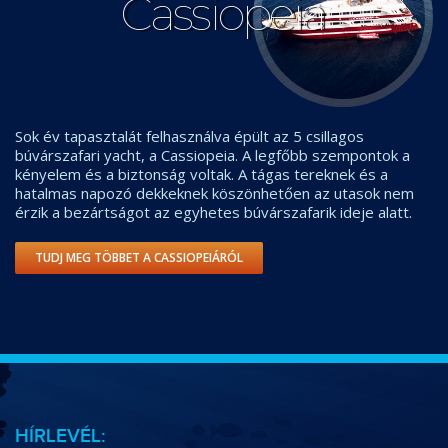
Cassiopeia
Sok év tapasztalát felhasználva épült az 5 csillagos
búvárszafari yacht, a Cassiopeia. A legfőbb szempontok a
kényelem és a biztonság voltak. A tágas tereknek és a
hatalmas napozó dekkeknek köszönhetően az utasok nem
érzik a bezártságot az egyhetes búvárszafarik ideje alatt.
TUDJ MEG TÖBBET A CASSIOPEIÁRÓL
HÍRLEVÉL: