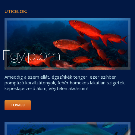
ÚTICÉLOK:
Egyiptom
Ameddig a szem ellát, égszínkék tenger, ezer színben
pompázó korallzátonyok, fehér homokos lakatlan szigetek,
képeslapszerű álom, végtelen akvárium!
TOVÁBB