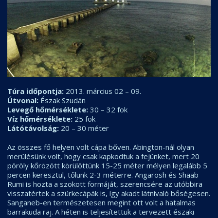
Túra időpontja:
2013. március 02 – 09.
Útvonal:
Észak Szudán
Levegő hőmérséklete:
30 – 32 fok
Víz hőmérséklete:
25 fok
Látótávolság:
20 – 30 méter
Az összes fő helyen volt cápa bőven. Abington-nál olyan
merülésünk volt, hogy csak kapkodtuk a fejünket, mert 20
pöröly kőrözött körülöttünk 15-25 méter mélyen legalább 5
percen keresztül, tőlünk 2-3 méterre. Angarosh és Shaab
Rumi is hozta a szokott formáját, szerencsére az utóbbira
visszatértek a szürkecápák is, így akadt látnivaló bőségesen.
Sanganeb-en természetesen megint ott volt a hatalmas
barrakuda raj. A héten is teljesítettük a tervezett északi