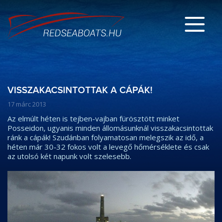
VISSZAKACSINTOTTAK A CÁPÁK!
17 márc 2013
Az elmúlt héten is tejben-vajban fürösztött minket
Posseidon, ugyanis minden állomásunknál visszakacsintottak
ránk a cápák! Szudánban folyamatosan melegszik az idő, a
héten már 30-32 fokos volt a levegő hőmérséklete és csak
az utolsó két napunk volt szelesebb.