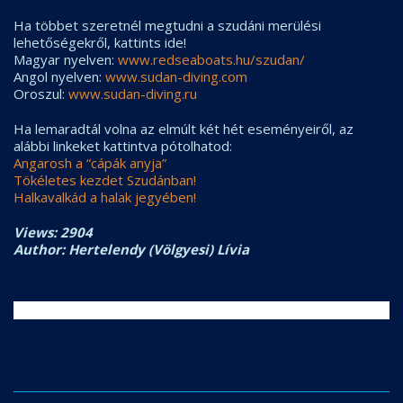
Ha többet szeretnél megtudni a szudáni merülési
lehetőségekről, kattints ide!
Magyar nyelven:
www.redseaboats.hu/szudan/
Angol nyelven:
www.sudan-diving.com
Oroszul:
www.sudan-diving.ru
Ha lemaradtál volna az elmúlt két hét eseményeiről, az
alábbi linkeket kattintva pótolhatod:
Angarosh a “cápák anyja”
Tökéletes kezdet Szudánban!
Halkavalkád a halak jegyében!
Views: 2904
Author: Hertelendy (Völgyesi) Lívia