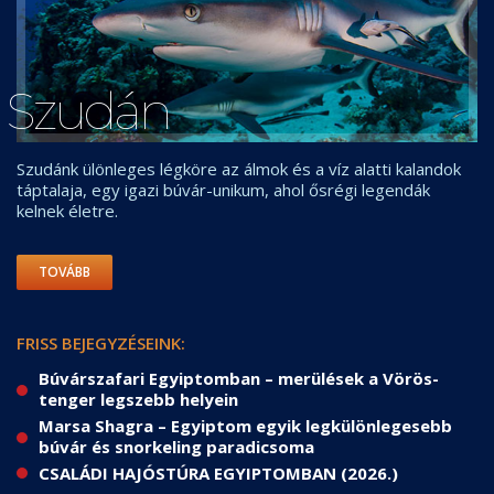
Szudán
Szudánk ülönleges légköre az álmok és a víz alatti kalandok
táptalaja, egy igazi búvár-unikum, ahol ősrégi legendák
kelnek életre.
TOVÁBB
FRISS BEJEGYZÉSEINK:
Búvárszafari Egyiptomban – merülések a Vörös-
tenger legszebb helyein
Marsa Shagra – Egyiptom egyik legkülönlegesebb
búvár és snorkeling paradicsoma
CSALÁDI HAJÓSTÚRA EGYIPTOMBAN (2026.)