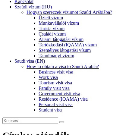
Kapcsolat
Szaúdi vízum (HU)
Hogyan szerezzek vízumot Szaúd-Arábiába?
Üzleti vízum
Munkavállalói vízum
Turista vízum
Családi vízum
Állami látogatási vízum
Tartózkodási (IQAMA) vízum
Személyes látogatási vízum
Tanulmányi vízum
Saudi visa (EN)
How to obtain a visa to Saudi Arabia?
Business visit visa
Work visa
Tourism visit visa
Family visit visa
Government visit visa
Residence (IQAMA) visa
Personal visit visa
Student visa