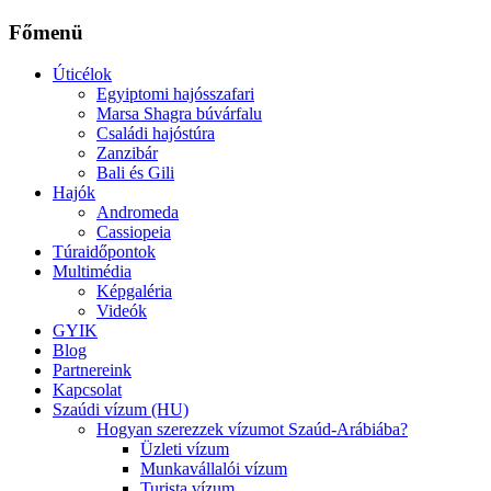
Főmenü
Úticélok
Egyiptomi hajósszafari
Marsa Shagra búvárfalu
Családi hajóstúra
Zanzibár
Bali és Gili
Hajók
Andromeda
Cassiopeia
Túraidőpontok
Multimédia
Képgaléria
Videók
GYIK
Blog
Partnereink
Kapcsolat
Szaúdi vízum (HU)
Hogyan szerezzek vízumot Szaúd-Arábiába?
Üzleti vízum
Munkavállalói vízum
Turista vízum