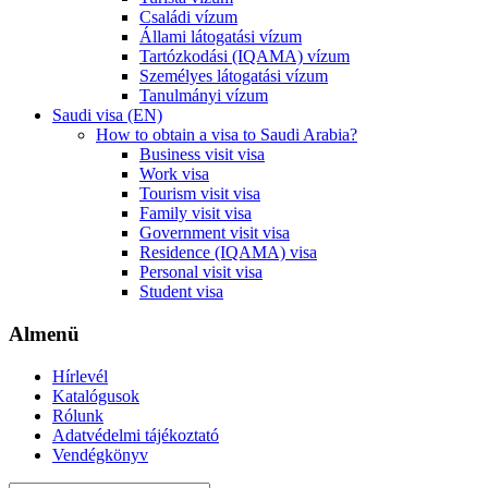
Családi vízum
Állami látogatási vízum
Tartózkodási (IQAMA) vízum
Személyes látogatási vízum
Tanulmányi vízum
Saudi visa (EN)
How to obtain a visa to Saudi Arabia?
Business visit visa
Work visa
Tourism visit visa
Family visit visa
Government visit visa
Residence (IQAMA) visa
Personal visit visa
Student visa
Almenü
Hírlevél
Katalógusok
Rólunk
Adatvédelmi tájékoztató
Vendégkönyv