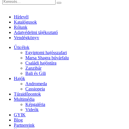
Hírlevél
Katalógusok
Rólunk
Adatvédelmi tájékoztató
Vendégkönyv
Úticélok
Egyiptomi hajósszafari
Marsa Shagra búvárfalu
Családi hajóstúra
Zanzibár
Bali és Gili
Hajók
Andromeda
Cassiopeia
Túraidőpontok
Multimédia
Képgaléria
Videók
GYIK
Blog
Partnereink