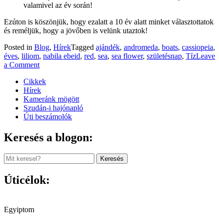
valamivel az év során!
Ezúton is köszönjük, hogy ezalatt a 10 év alatt minket választottatok
és reméljük, hogy a jövőben is velünk utaztok!
Posted in
Blog
,
Hírek
Tagged
ajándék
,
andromeda
,
boats
,
cassiopeia
,
éves
,
liliom
,
nabila ebeid
,
red
,
sea
,
sea flower
,
születésnap
,
Tíz
Leave
on
a Comment
10
Cikkek
évesek
Hírek
leszünk!
Kameránk mögött
Szudán-i hajónapló
Úti beszámolók
Keresés a blogon:
Keresés
Úticélok:
Egyiptom