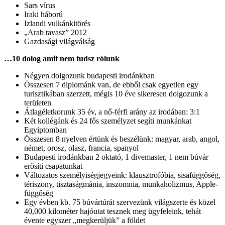
Sars vírus
Iraki háború
Izlandi vulkánkitörés
„Arab tavasz” 2012
Gazdasági világválság
…10 dolog amit nem tudsz rólunk
Négyen dolgozunk budapesti irodánkban
Összesen 7 diplománk van, de ebből csak egyetlen egy
turisztikában szerzett, mégis 10 éve sikeresen dolgozunk a
területen
Átlagéletkorunk 35 év, a nő-férfi arány az irodában: 3:1
Két kollégánk és 24 fős személyzet segíti munkánkat
Egyiptomban
Összesen 8 nyelven értünk és beszélünk: magyar, arab, angol,
német, orosz, olasz, francia, spanyol
Budapesti irodánkban 2 oktató, 1 divemaster, 1 nem búvár
erősíti csapatunkat
Változatos személyiségjegyeink: klausztrofóbia, sisafüggőség,
tériszony, tisztaságmánia, inszomnia, munkaholizmus, Apple-
függőség
Egy évben kb. 75 búvártúrát szervezünk világszerte és közel
40,000 kilométer hajóutat tesznek meg ügyfeleink, tehát
évente egyszer „megkerüljük” a földet