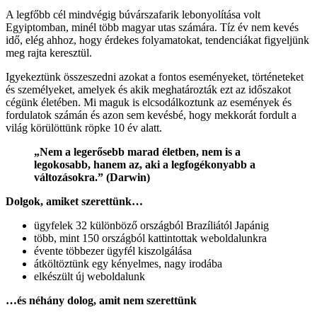
A legfőbb cél mindvégig búvárszafarik lebonyolítása volt
Egyiptomban, minél több magyar utas számára. Tíz év nem kevés
idő, elég ahhoz, hogy érdekes folyamatokat, tendenciákat figyeljünk
meg rajta keresztül.
Igyekeztünk összeszedni azokat a fontos eseményeket, történeteket
és személyeket, amelyek és akik meghatározták ezt az időszakot
cégünk életében. Mi maguk is elcsodálkoztunk az események és
fordulatok számán és azon sem kevésbé, hogy mekkorát fordult a
világ körülöttünk röpke 10 év alatt.
„Nem a legerősebb marad életben, nem is a
legokosabb, hanem az, aki a legfogékonyabb a
változásokra.” (Darwin)
Dolgok, amiket szerettünk…
ügyfelek 32 különböző országból Brazíliától Japánig
több, mint 150 országból kattintottak weboldalunkra
évente többezer ügyfél kiszolgálása
átköltöztünk egy kényelmes, nagy irodába
elkészült új weboldalunk
…és néhány dolog, amit nem szerettünk