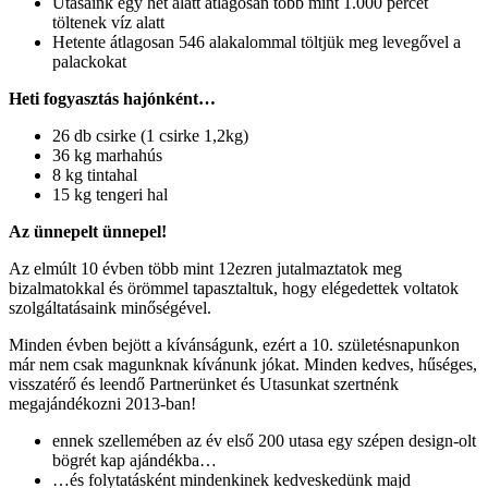
Utasaink egy hét alatt átlagosan több mint 1.000 percet
töltenek víz alatt
Hetente átlagosan 546 alakalommal töltjük meg levegővel a
palackokat
Heti fogyasztás hajónként…
26 db csirke (1 csirke 1,2kg)
36 kg marhahús
8 kg tintahal
15 kg tengeri hal
Az ünnepelt ünnepel!
Az elmúlt 10 évben több mint 12ezren jutalmaztatok meg
bizalmatokkal és örömmel tapasztaltuk, hogy elégedettek voltatok
szolgáltatásaink minőségével.
Minden évben bejött a kívánságunk, ezért a 10. születésnapunkon
már nem csak magunknak kívánunk jókat. Minden kedves, hűséges,
visszatérő és leendő Partnerünket és Utasunkat szertnénk
megajándékozni 2013-ban!
ennek szellemében az év első 200 utasa egy szépen design-olt
bögrét kap ajándékba…
…és folytatásként mindenkinek kedveskedünk majd