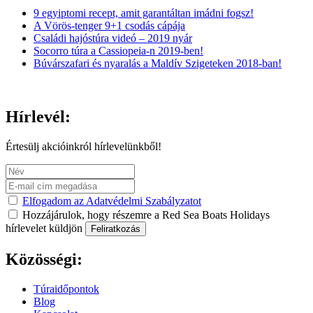
9 egyiptomi recept, amit garantáltan imádni fogsz!
A Vörös-tenger 9+1 csodás cápája
Családi hajóstúra videó – 2019 nyár
Socorro túra a Cassiopeia-n 2019-ben!
Búvárszafari és nyaralás a Maldív Szigeteken 2018-ban!
Hírlevél:
Értesülj akcióinkról hírlevelünkből!
Elfogadom az Adatvédelmi Szabályzatot
Hozzájárulok, hogy részemre a Red Sea Boats Holidays
hírlevelet küldjön
Feliratkozás
Közösségi:
Túraidőpontok
Blog