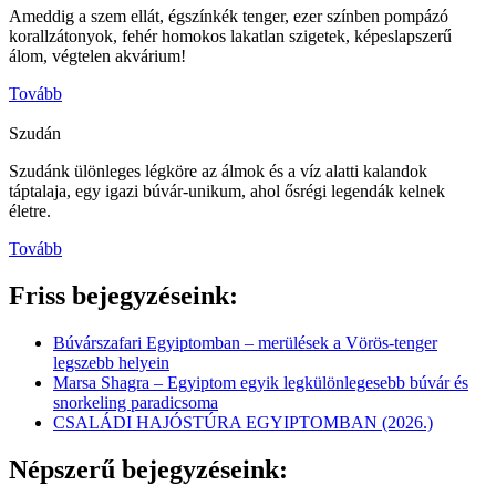
Ameddig a szem ellát, égszínkék tenger, ezer színben pompázó
korallzátonyok, fehér homokos lakatlan szigetek, képeslapszerű
álom, végtelen akvárium!
Tovább
Szudán
Szudánk ülönleges légköre az álmok és a víz alatti kalandok
táptalaja, egy igazi búvár-unikum, ahol ősrégi legendák kelnek
életre.
Tovább
Friss bejegyzéseink:
Búvárszafari Egyiptomban – merülések a Vörös-tenger
legszebb helyein
Marsa Shagra – Egyiptom egyik legkülönlegesebb búvár és
snorkeling paradicsoma
CSALÁDI HAJÓSTÚRA EGYIPTOMBAN (2026.)
Népszerű bejegyzéseink: