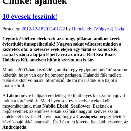
Címke:
ajándék
10 évesek leszünk!
Posted on
2012-12-18
2013-01-22
by
Hertelendy (Völgyesi) Lívia
Cégünk életében elérkezett az a nagy pillanat, amikor kerek
évfordulót ünnepelhetünk! Nagyon sokat változott minden a
kezdetek óta: a kétezres évek elején egy fiatal és konok kis
csapat víziója alapján lépett arra az útra a Red Sea Boats
Holidays Kft, amelyen hitünk szerint ma is jár.
Minden 2003-ban kezdődőtt, amikor egy egyiptomi búvártúra során
kiderült, hogy van egy hajómotor parlagon. Halandó füle mellett
talán elsiklott volna az információ, de mi már láttuk is a hajót a
motor körül.
A
Liliom
névre hallgató eredetileg 10 férőhelyes kis szafarihajóval
indult a történetünk. Majd ilyen sok éves kedvenceket kell
megemlítenünk, mint
Nabila Ebeid
,
Seaflower
. Ezeknek a
hajóneveknek az említése sokak számára nagyon kedves szafari
emlékeket idéz fel. Hat éve már, hogy a
Cassiopeia
megszületett és
zászlóshajónkká avanzsált. És 3 évre rá követte fiatalabb testvére, az
Androméda
.