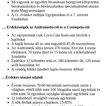
Mi vagyunk az egyetlen hivatalosan bejegyzett kifejezetten
búvárutazásokra és búvárszafarikra specializálódott utazási
iroda Magyarországon
A 11. évünket indítjuk Egyiptomban és a 7. szezont
Szudánban
… Érdekességek az Andromeda-ról és a Cassiopeia-ról
Az egyiptomiak csak Coca-Cola boats-nak becézik a
hajóinkat
A hajók hossza 40 m, ami nagyjából 85 db uszonyhossz
Az Andromeda súlya üresen 470 tonna. Erre jön 1 tonna
élelmiszer, 70 tonna dízel és 15 tonna víz a felkészítésnél
Szudánba
Építéskor 12 köbméter teak-et, 180 köbméter fát, 120 tonna
acélt használtak fel
A vendég felület mindkét hajón összesen 400nm
…Érdekes utazási adatok
Évente összesen 70-80 búvártúrát szervezünk szerte a
világban, ebből több mint 100 Shagrába utazó ügyfelünk és
több mint 50 egzotikus országba látogató ügyfelünk van
32 különböző országból vannak ügyfeleink
A nők-férfiak aránya a hajókon: 15-85%