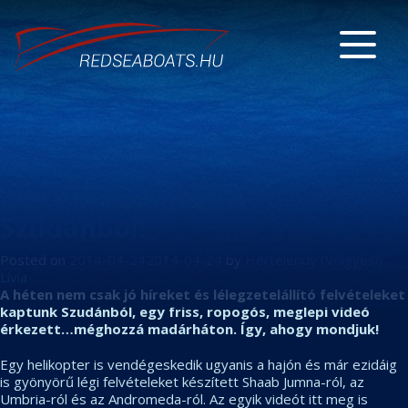
Lélegzetelállító felvételek
Szudánból!
Posted on
2014-04-24
2014-04-24
by
Hertelendy (Völgyesi)
Lívia
A héten nem csak jó híreket és lélegzetelállító felvételeket
kaptunk Szudánból, egy friss, ropogós, meglepi videó
érkezett…méghozzá madárháton. Így, ahogy mondjuk!
Egy helikopter is vendégeskedik ugyanis a hajón és már ezidáig
is gyönyörű légi felvételeket készített Shaab Jumna-ról, az
Umbria-ról és az Andromeda-ról. Az egyik videót itt meg is