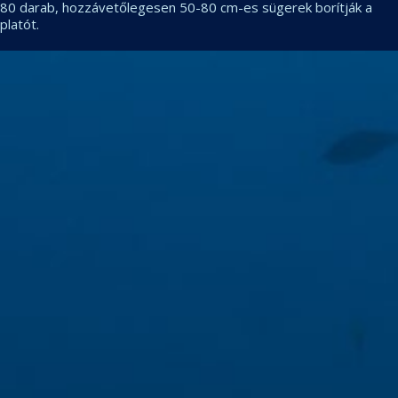
80 darab, hozzávetőlegesen 50-80 cm-es sügerek borítják a
platót.