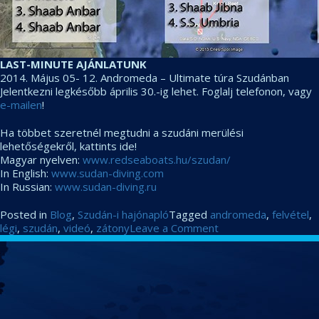
LAST-MINUTE AJÁNLATUNK
2014. Május 05- 12. Andromeda – Ultimate túra Szudánban
Jelentkezni legkésőbb április 30.-ig lehet. Foglalj telefonon, vagy
e-mailen
!
Ha többet szeretnél megtudni a szudáni merülési
lehetőségekről, kattints ide!
Magyar nyelven:
www.redseaboats.hu/szudan/
In English:
www.sudan-diving.com
In Russian:
www.sudan-diving.ru
Posted in
Blog
,
Szudán-i hajónapló
Tagged
andromeda
,
felvétel
,
on
légi
,
szudán
,
videó
,
zátony
Leave a Comment
Lélegzetelállító
CIKKEK
felvételek
Szudánból!
HÍREK
KAMERÁNK MÖGÖTT