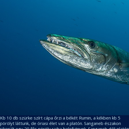
Kb 10 db szürke szírt cápa őrzi a békét Rumin, a kékben kb 5
pörölyt láttunk, de óriasi élet van a platón. Sanganeb északon
sikerült egy 20 fős pöröly rajba belefutnunk. Sanganeb déli platón