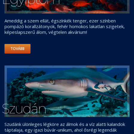
Ameddig a szem ellát, égszínkék tenger, ezer színben
pompázó korallzátonyok, fehér homokos lakatlan szigetek,
képeslapszerű álom, végtelen akvárium!
TOVÁBB
Szudán
Szudánk ülönleges légköre az álmok és a víz alatti kalandok
táptalaja, egy igazi búvár-unikum, ahol ősrégi legendák