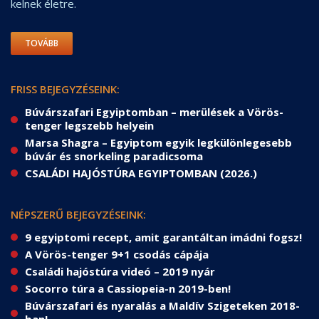
kelnek életre.
TOVÁBB
FRISS BEJEGYZÉSEINK:
Búvárszafari Egyiptomban – merülések a Vörös-
tenger legszebb helyein
Marsa Shagra – Egyiptom egyik legkülönlegesebb
búvár és snorkeling paradicsoma
CSALÁDI HAJÓSTÚRA EGYIPTOMBAN (2026.)
NÉPSZERŰ BEJEGYZÉSEINK:
9 egyiptomi recept, amit garantáltan imádni fogsz!
A Vörös-tenger 9+1 csodás cápája
Családi hajóstúra videó – 2019 nyár
Socorro túra a Cassiopeia-n 2019-ben!
Búvárszafari és nyaralás a Maldív Szigeteken 2018-
ban!