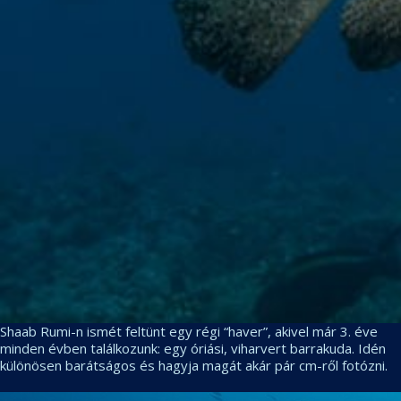
Shaab Rumi-n ismét feltünt egy régi “haver”, akivel már 3. éve
minden évben találkozunk: egy óriási, viharvert barrakuda. Idén
különösen barátságos és hagyja magát akár pár cm-ről fotózni.