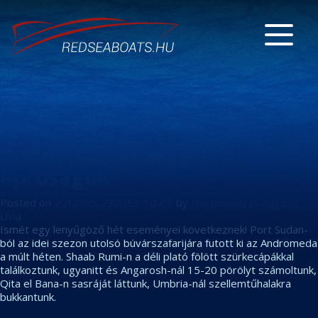
Pörölyök, szürkék és egyéb
apróságok
Posted on
2012-05-29
2013-10-08
by
Hertelendy (Völgyesi)
Lívia
Ismét egy lenyűgöző hét eseményei következnek! Port Sudan-
ból az idei szezon utolsó búvárszafarijára futott ki az Andromeda
a múlt héten. Shaab Rumi-n a déli plató fölött szürkecápákkal
találkoztunk, ugyanitt és Angarosh-nál 15-20 pörölyt számoltunk,
Qita el Bana-n sasráját láttunk, Umbria-nál szellemtűhalakra
bukkantunk.