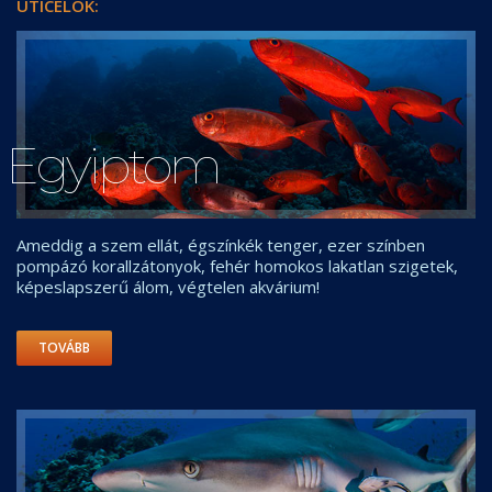
ÚTICÉLOK:
Egyiptom
Ameddig a szem ellát, égszínkék tenger, ezer színben
pompázó korallzátonyok, fehér homokos lakatlan szigetek,
képeslapszerű álom, végtelen akvárium!
TOVÁBB