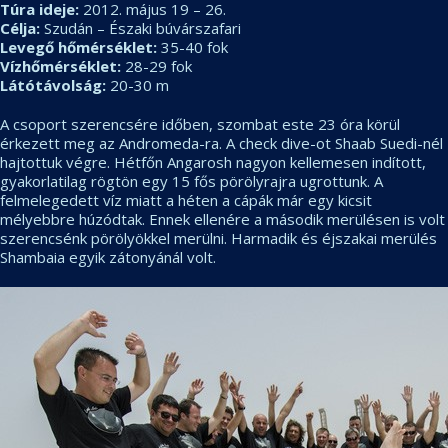
Túra ideje:
2012. május 19 – 26.
Célja:
Szudán – Északi búvárszafari
Levegő hőmérséklet:
35-40 fok
Vízhőmérséklet:
28-29 fok
Látótávolság:
20-30 m
A csoport szerencsére időben, szombat este 23 óra körül
érkezett meg az Andromeda-ra. A check dive-ot Shaab Suedi-nél
hajtottuk végre. Hétfőn Angarosh nagyon kellemesen indított,
gyakorlatilag rögtön egy 15 fős pörölyrajra ugrottunk. A
felmelegedett víz miatt a héten a cápák már egy kicsit
mélyebbre húzódtak. Ennek ellenére a második merülésen is volt
szerencsénk pörölyökkel merülni. Harmadik és éjszakai merülés
Shambaia egyik zátonyánál volt.