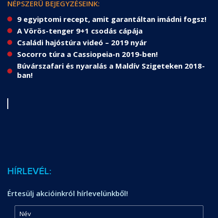
NÉPSZERŰ BEJEGYZÉSEINK:
9 egyiptomi recept, amit garantáltan imádni fogsz!
A Vörös-tenger 9+1 csodás cápája
Családi hajóstúra videó – 2019 nyár
Socorro túra a Cassiopeia-n 2019-ben!
Búvárszafari és nyaralás a Maldív Szigeteken 2018-
ban!
HÍRLEVÉL:
Értesülj akcióinkról hírlevelünkből!