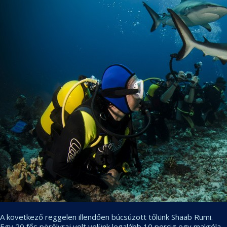
A következő reggelen illendően búcsúzott tőlünk Shaab Rumi.
Egy 20 fős pörölyraj volt velünk legalább 10 percig egy makréla