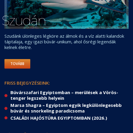
Szudán
Szudánk ülönleges légköre az álmok és a víz alatti kalandok
táptalaja, egy igazi búvár-unikum, ahol ősrégi legendák
kelnek életre.
TOVÁBB
FRISS BEJEGYZÉSEINK:
Búvárszafari Egyiptomban – merülések a Vörös-
tenger legszebb helyein
Marsa Shagra – Egyiptom egyik legkülönlegesebb
búvár és snorkeling paradicsoma
CSALÁDI HAJÓSTÚRA EGYIPTOMBAN (2026.)