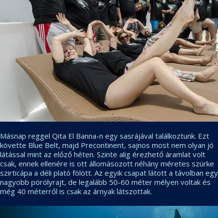
Másnap reggel Qita El Banna-n egy sasrájával találkoztunk. Ezt
követte Blue Belt, majd Precontinent, sajnos most nem olyan jó
látással mint az előző héten. Szinte alig érezhető áramlat volt
csak, ennek ellenére is ott állomásozott néhány méretes szürke
szirticápa a déli plató fölött. Az egyik csapat látott a távolban egy
nagyobb pörölyrajt, de legalább 50-60 méter mélyen voltak és
még 40 méterről is csak az árnyak látszottak.