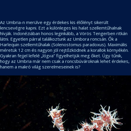
Az Umbria-n merülve egy érdekes kis élőlényt sikerült
lencsevégre kapni. Ezt a különleges kis halat szellemtűhalnak
hívják. Indonéziában honos leginkább, a Vörös Tengerben ritkán
látni. Egyetlen párral találkoztunk az Umbora roncsán. Ők a
Harlequin szellemtűhalak (Solenostomus paradoxus). Maximális
méretük 12 cm és nagyon jól rejtőzködnek a korallok környékén.
Gyakran fejjel lefelé „lógva” figyelhetjük meg őket. Úgy tűnik,
hogy az Umbria már nem csak a roncsbúvároknak lehet érdekes,
hanem a makró világ szerelmeseinek is?