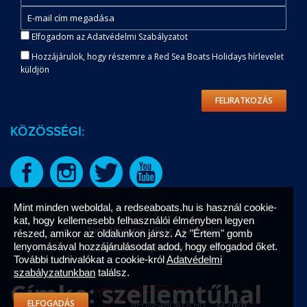
Elfogadom az Adatvédelmi Szabályzatot
Hozzájárulok, hogy részemre a Red Sea Boats Holidays hírlevelet
küldjön
FELIRATKOZÁS
KÖZÖSSÉGI:
Mint minden weboldal, a redseaboats.hu is használ cookie-
kat, hogy kellemesebb felhasználói élményben legyen
Túraidőpontok
Blog
Kapcsolat
részed, amikor az oldalunkon jársz. Az "Értem" gomb
lenyomásával hozzájárulásodat adod, hogy elfogadod őket.
Adatvédelmi tájékoztató
ÁSZF
További tudnivalókat a cookie-król
Adatvédelmi
szabályzatunkban
találsz.
Címke:
szellemtűhal
ELFOGADÁS
© 2026