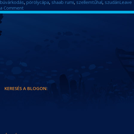
búvárkodás
,
pörölycápa
,
shaab rumi
,
szellemtűhal
,
szudán
Leave
on
a Comment
Pörölyök,
CIKKEK
szürkék
és
HÍREK
egyéb
apróságok
KAMERÁNK MÖGÖTT
SZUDÁN-I HAJÓNAPLÓ
ÚTI BESZÁMOLÓK
KERESÉS A BLOGON:
KERESÉS