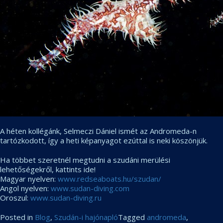
A héten kollégánk, Selmeczi Dániel ismét az Andromeda-n
tartózkodott, így a heti képanyagot ezúttal is neki köszönjük.
Ha többet szeretnél megtudni a szudáni merülési
lehetőségekről, kattints ide!
Magyar nyelven:
www.redseaboats.hu/szudan/
Angol nyelven:
www.sudan-diving.com
Oroszul:
www.sudan-diving.ru
Posted in
Blog
,
Szudán-i hajónapló
Tagged
andromeda
,