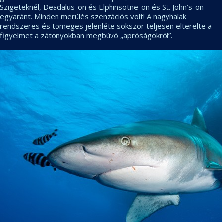
Szigeteknél, Deadalus-on és Elphinsotne-on és St. John’s-on
egyaránt. Minden merülés szenzációs volt! A nagyhalak
rendszeres és tömeges jelenléte sokszor teljesen elterelte a
figyelmet a zátonyokban megbúvó „apróságokról”.