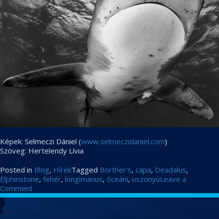
Képek: Selmeczi Dániel (
www.selmeczidaniel.com
)
Szöveg: Hertelendy Lívia
Posted in
Blog
,
Hírek
Tagged
Borther's
,
cápa
,
Deadalus
,
Elphinstone
,
fehér
,
longimanus
,
óceáni
,
uszonyú
Leave a
on
Comment
Az
CIKKEK
őszi
szezon