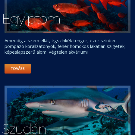
Egyiptom
Ameddig a szem ellát, égszínkék tenger, ezer színben
pompázó korallzátonyok, fehér homokos lakatlan szigetek,
képeslapszerű álom, végtelen akvárium!
TOVÁBB
Szudán