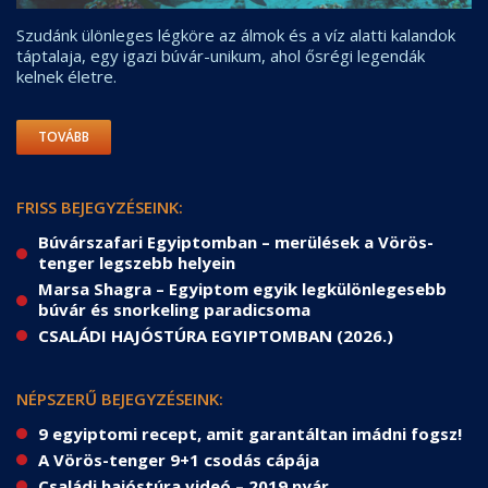
Szudánk ülönleges légköre az álmok és a víz alatti kalandok
táptalaja, egy igazi búvár-unikum, ahol ősrégi legendák
kelnek életre.
TOVÁBB
FRISS BEJEGYZÉSEINK:
Búvárszafari Egyiptomban – merülések a Vörös-
tenger legszebb helyein
Marsa Shagra – Egyiptom egyik legkülönlegesebb
búvár és snorkeling paradicsoma
CSALÁDI HAJÓSTÚRA EGYIPTOMBAN (2026.)
NÉPSZERŰ BEJEGYZÉSEINK:
9 egyiptomi recept, amit garantáltan imádni fogsz!
A Vörös-tenger 9+1 csodás cápája
Családi hajóstúra videó – 2019 nyár