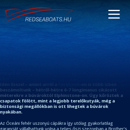
Az őszi szezon slágere
Posted on
2012-12-10
2012-12-12
by
Hertelendy (Völgyesi)
Lívia
Idén ősszel – amint arról a
Facebook
-on is több ízben
beszámoltunk – hétről-hétre 6-7 longimanus cikázott
méterekre a búvároktól Elphinstone-on. Úgy kőröztek a
csapatok fölött, mint a legjobb terelőkutyák, még a
biztonsági megállókban is ott lihegtek a búvárok
nyakában.
Az Óceáni fehér uszonyú cápákra így utólag gyakorlatilag
garanciát vállalhattunk volna a teljes őszi szezonban a Brother’s