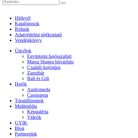
Hírlevél
Katalógusok
Rólunk
Adatvédelmi tájékoztató
Vendégkönyv
Úticélok
Egyiptomi hajósszafari
Marsa Shagra búvárfalu
Családi hajóstúra
Zanzibár
Bali és Gili
Hajók
Andromeda
Cassiopeia
Túraidőpontok
Multimédia
Képgaléria
Videók
GYIK
Blog
Partnereink