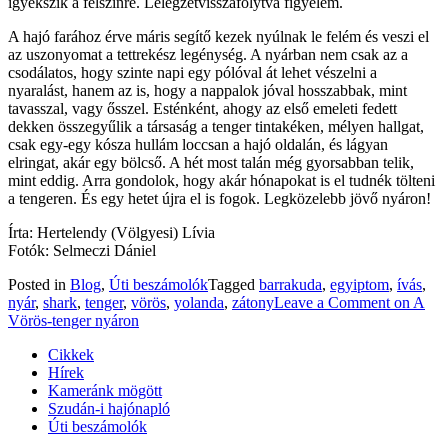
igyekszik a felszínre. Lélegzetvisszafolytva figyelem.
A hajó farához érve máris segítő kezek nyúlnak le felém és veszi el
az uszonyomat a tettrekész legénység. A nyárban nem csak az a
csodálatos, hogy szinte napi egy pólóval át lehet vészelni a
nyaralást, hanem az is, hogy a nappalok jóval hosszabbak, mint
tavasszal, vagy ősszel. Esténként, ahogy az első emeleti fedett
dekken összegyűlik a társaság a tenger tintakéken, mélyen hallgat,
csak egy-egy kósza hullám loccsan a hajó oldalán, és lágyan
elringat, akár egy bölcső. A hét most talán még gyorsabban telik,
mint eddig. Arra gondolok, hogy akár hónapokat is el tudnék tölteni
a tengeren. És egy hetet újra el is fogok. Legközelebb jövő nyáron!
Írta: Hertelendy (Völgyesi) Lívia
Fotók: Selmeczi Dániel
Posted in
Blog
,
Úti beszámolók
Tagged
barrakuda
,
egyiptom
,
ívás
,
nyár
,
shark
,
tenger
,
vörös
,
yolanda
,
zátony
Leave a Comment
on A
Vörös-tenger nyáron
Cikkek
Hírek
Kameránk mögött
Szudán-i hajónapló
Úti beszámolók