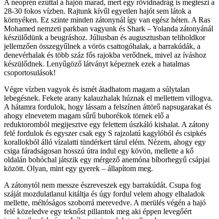
A neoprén ezúttal a hajón marad, mert egy rövidnadrág is megteszi a
28-30 fokos vízben. Rajtunk kívűl egyetlen hajót sem látok a
környéken. Ez szinte minden zátonynál így van egész héten. A Ras
Mohamed nemzeti parkban vagyunk és Shark – Yolanda zátonyánál
készülődünk a beugráshoz. Júliusban és augusztusban teliholdkor
jellemzően összegyűlnek a vörös csattogóhalak, a barrakúdák, a
denevérhalak és több száz fős rajokba verődnek, mivel az íváshoz
készülődnek. Lenyűgöző látványt képeznek ezek a hatalmas
csoportosulások!
Végre vízben vagyok és ismét átadhatom magam a súlytalan
lebegésnek. Fekete arany kalauzhalak húznak el mellettem villogva.
A hátamra fordulok, hogy lássam a felszínen áttörő napsugarakat és
ahogy elnevetem magam sűrű buborékok törnek elő a
reduktoromból megijesztve egy felettem úszkáló kishalat. A zátony
felé fordulok és egyszer csak egy S rajzolatú kagylóból és csipkés
korallokból álló vízalatti tündérkert tárul elém. Nézem, ahogy egy
csiga fáradságosan hosszú útra indul egy kövön, mellette a kő
oldalán bohóchal játszik egy mérgező anemóna bíborhegyű csápjai
között. Olyan, mint egy gyerek – állapítom meg.
A zátonytól nem messze észreveszek egy barrakúdát. Csupa fog
száját mozdulatlanul kitáltja és úgy fordul velem ahogy elhaladok
mellette, méltóságos szoborrá merevedve. A merülés végén a hajó
felé közeledve egy teknőst pillantok meg aki éppen levegőért