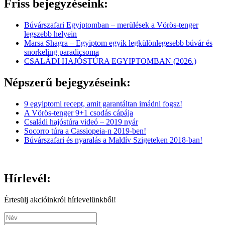
Friss bejegyzéseink:
Búvárszafari Egyiptomban – merülések a Vörös-tenger
legszebb helyein
Marsa Shagra – Egyiptom egyik legkülönlegesebb búvár és
snorkeling paradicsoma
CSALÁDI HAJÓSTÚRA EGYIPTOMBAN (2026.)
Népszerű bejegyzéseink:
9 egyiptomi recept, amit garantáltan imádni fogsz!
A Vörös-tenger 9+1 csodás cápája
Családi hajóstúra videó – 2019 nyár
Socorro túra a Cassiopeia-n 2019-ben!
Búvárszafari és nyaralás a Maldív Szigeteken 2018-ban!
Hírlevél:
Értesülj akcióinkról hírlevelünkből!