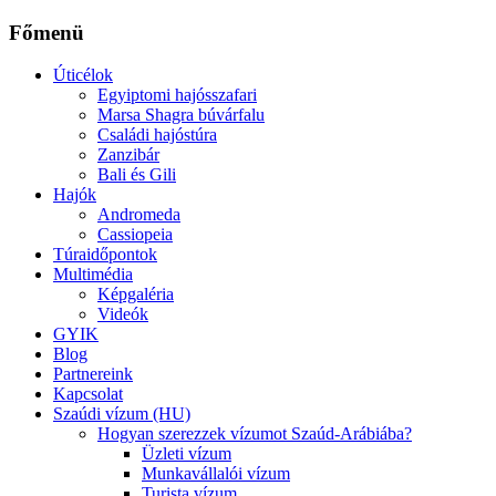
Főmenü
Úticélok
Egyiptomi hajósszafari
Marsa Shagra búvárfalu
Családi hajóstúra
Zanzibár
Bali és Gili
Hajók
Andromeda
Cassiopeia
Túraidőpontok
Multimédia
Képgaléria
Videók
GYIK
Blog
Partnereink
Kapcsolat
Szaúdi vízum (HU)
Hogyan szerezzek vízumot Szaúd-Arábiába?
Üzleti vízum
Munkavállalói vízum
Turista vízum