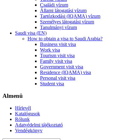
Családi vízum
Állami látogatási vízum
Tartózkodási (IQAMA) vízum
Személyes látogatási vízum
Tanulmányi vízum
Saudi visa (EN)
How to obtain a visa to Saudi Arabia?
Business visit visa
Work visa
Tourism visit visa
Family visit visa
Government visit visa
Residence (IQAMA) visa
Personal visit visa
Student visa
Almenü
Hírlevél
Katalógusok
Rólunk
Adatvédelmi tájékoztató
Vendégkönyv