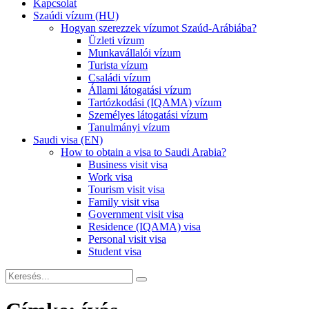
Kapcsolat
Szaúdi vízum (HU)
Hogyan szerezzek vízumot Szaúd-Arábiába?
Üzleti vízum
Munkavállalói vízum
Turista vízum
Családi vízum
Állami látogatási vízum
Tartózkodási (IQAMA) vízum
Személyes látogatási vízum
Tanulmányi vízum
Saudi visa (EN)
How to obtain a visa to Saudi Arabia?
Business visit visa
Work visa
Tourism visit visa
Family visit visa
Government visit visa
Residence (IQAMA) visa
Personal visit visa
Student visa