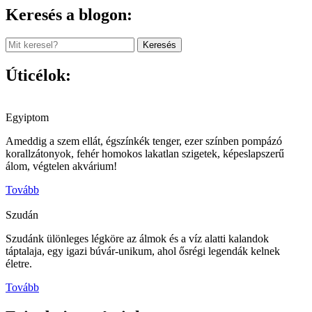
Keresés a blogon:
Keresés
Úticélok:
Egyiptom
Ameddig a szem ellát, égszínkék tenger, ezer színben pompázó
korallzátonyok, fehér homokos lakatlan szigetek, képeslapszerű
álom, végtelen akvárium!
Tovább
Szudán
Szudánk ülönleges légköre az álmok és a víz alatti kalandok
táptalaja, egy igazi búvár-unikum, ahol ősrégi legendák kelnek
életre.
Tovább