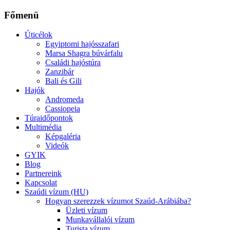
Főmenü
Úticélok
Egyiptomi hajósszafari
Marsa Shagra búvárfalu
Családi hajóstúra
Zanzibár
Bali és Gili
Hajók
Andromeda
Cassiopeia
Túraidőpontok
Multimédia
Képgaléria
Videók
GYIK
Blog
Partnereink
Kapcsolat
Szaúdi vízum (HU)
Hogyan szerezzek vízumot Szaúd-Arábiába?
Üzleti vízum
Munkavállalói vízum
Turista vízum