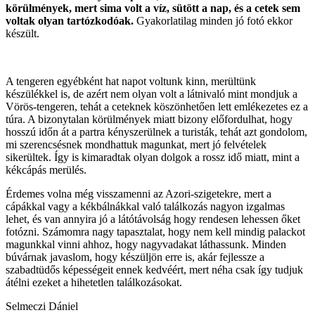
körülmények, mert sima volt a víz, sütött a nap, és a cetek sem
voltak olyan tartózkodóak.
Gyakorlatilag minden jó fotó ekkor
készült.
A tengeren egyébként hat napot voltunk kinn, merültünk
készülékkel is, de azért nem olyan volt a látnivaló mint mondjuk a
Vörös-tengeren, tehát a ceteknek köszönhetően lett emlékezetes ez a
túra. A bizonytalan körülmények miatt bizony előfordulhat, hogy
hosszú időn át a partra kényszerülnek a turisták, tehát azt gondolom,
mi szerencsésnek mondhattuk magunkat, mert jó felvételek
sikerültek. Így is kimaradtak olyan dolgok a rossz idő miatt, mint a
kékcápás merülés.
Érdemes volna még visszamenni az Azori-szigetekre, mert a
cápákkal vagy a kékbálnákkal való találkozás nagyon izgalmas
lehet, és van annyira jó a látótávolság hogy rendesen lehessen őket
fotózni. Számomra nagy tapasztalat, hogy nem kell mindig palackot
magunkkal vinni ahhoz, hogy nagyvadakat láthassunk. Minden
búvárnak javaslom, hogy készüljön erre is, akár fejlessze a
szabadtüdős képességeit ennek kedvéért, mert néha csak így tudjuk
átélni ezeket a hihetetlen találkozásokat.
Selmeczi Dániel