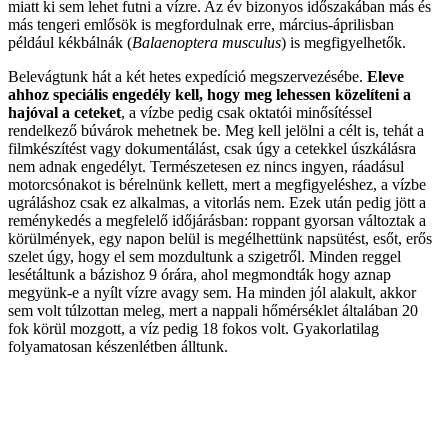
miatt ki sem lehet futni a vízre. Az év bizonyos időszakában más és
más tengeri emlősök is megfordulnak erre, március-áprilisban
például kékbálnák (
Balaenoptera musculus
) is megfigyelhetők.
Belevágtunk hát a két hetes expedíció megszervezésébe.
Eleve
ahhoz speciális engedély kell, hogy meg lehessen közelíteni a
hajóval a ceteket
, a vízbe pedig csak oktatói minősítéssel
rendelkező búvárok mehetnek be. Meg kell jelölni a célt is, tehát a
filmkészítést vagy dokumentálást, csak úgy a cetekkel úszkálásra
nem adnak engedélyt. Természetesen ez nincs ingyen, ráadásul
motorcsónakot is bérelnünk kellett, mert a megfigyeléshez, a vízbe
ugráláshoz csak ez alkalmas, a vitorlás nem. Ezek után pedig jött a
reménykedés a megfelelő időjárásban: roppant gyorsan változtak a
körülmények, egy napon belül is megélhettünk napsütést, esőt, erős
szelet úgy, hogy el sem mozdultunk a szigetről. Minden reggel
lesétáltunk a bázishoz 9 órára, ahol megmondták hogy aznap
megyünk-e a nyílt vízre avagy sem. Ha minden jól alakult, akkor
sem volt túlzottan meleg, mert a nappali hőmérséklet általában 20
fok körül mozgott, a víz pedig 18 fokos volt. Gyakorlatilag
folyamatosan készenlétben álltunk.