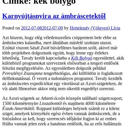
Címke:
kék bolygó
Karnyújtásnyira az ámbráscetektől
Posted on
2012-07-08
2012-07-09
by
Hertelendy (Völgyesi) Lívia
Azt hiszem, hogy elég véletlenszerűen csöppentem bele ebbe az
ámbráscetes kalandba, mert általában másfelé szoktam utazni.
Ezúttal viszont
Sásdi Zsolt
búvárfilmes barátom szólt, akivel már
több projektben dolgoztunk együtt, hogy lenne egy érdekes
lehetőség. Tavaly került kapcsolatba a
Kék Bolygó
egyesülettel, akik
különböző programokat szerveznek elsősorban a tengeri emlősök
felszíni megfigyelésére. Az egyesületben dolgozik például
Pereszlényi Zsuzsanna
tengerbiológus, aki külföldön is foglalkozott
delfinkutatással. Ő vezeti a tudományos programot. Tavaly kezdték
az ámbráscetes expedíciókat egy vitorlással az Azori-szigeteken, de
víz alatti filmezésre akkor még nem sikerült engedélyt szerezni.
Az Azori-szigetek az
Atlanti-óceán
közepén található szigetcsoport,
1500 kilométernyire
Lisszabontól
és majdnem 4000 kilométerre
Észak-Amerikától
. Roppant különleges helynek számít ez a kilenc
sziget, amelyek környékén egész évben vannak ámbráscetek, de a
fotózáshoz az kell, hogy szerencsés időjárást fogjon ki az ember.
Hiába vannak jelen ezek a hatalmas emlősök, ha az erős hullámzás