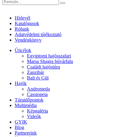
Hírlevél
Katalógusok
Rólunk
Adatvédelmi tájékoztató
Vendégkönyv
Úticélok
Egyiptomi hajósszafari
Marsa Shagra búvárfalu
Családi hajóstúra
Zanzibár
Bali és Gili
Hajók
Andromeda
Cassiopeia
Túraidőpontok
Multimédia
Képgaléria
Videók
GYIK
Blog
Partnereink