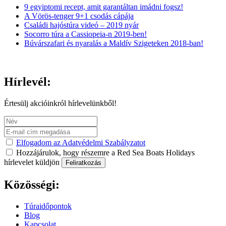
9 egyiptomi recept, amit garantáltan imádni fogsz!
A Vörös-tenger 9+1 csodás cápája
Családi hajóstúra videó – 2019 nyár
Socorro túra a Cassiopeia-n 2019-ben!
Búvárszafari és nyaralás a Maldív Szigeteken 2018-ban!
Hírlevél:
Értesülj akcióinkról hírlevelünkből!
Elfogadom az Adatvédelmi Szabályzatot
Hozzájárulok, hogy részemre a Red Sea Boats Holidays
hírlevelet küldjön
Feliratkozás
Közösségi:
Túraidőpontok
Blog
Kapcsolat