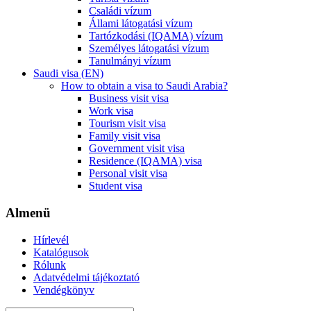
Családi vízum
Állami látogatási vízum
Tartózkodási (IQAMA) vízum
Személyes látogatási vízum
Tanulmányi vízum
Saudi visa (EN)
How to obtain a visa to Saudi Arabia?
Business visit visa
Work visa
Tourism visit visa
Family visit visa
Government visit visa
Residence (IQAMA) visa
Personal visit visa
Student visa
Almenü
Hírlevél
Katalógusok
Rólunk
Adatvédelmi tájékoztató
Vendégkönyv