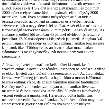
tintahalakra vadászva, a kutatók hidrofonnal követik nyomon az
állatot. Képes akár 1,5-2 órát is a víz alatt maradni, és több mint
2000 méter mélyre alámerülni- a maximális elért mélység 3000
méter körül van. Ilyen hatalmas mélységben az állat tüdeje
összezsugorodik, az oxigént az izmaiban és a vérben tárolja,
szívverése akár a negyedére is lelassulhat. A vér ekkor már csak a
létfontosságú szervekhez áramlik, mint például a szív és az agy. Az
általános merülési idő azonban 45 percnél rövidebb, és felszínre
jövetelkor 12-20 másodperces kilégzések jellemzik. Átlagban 3-6
percig vannak a felszínen- ez volt az a pillanat, amikor lencsevégre
kaphattuk őket. Többnyire lassan úsznak, akár mozdulatlan
stádiumban is megfigyelhetőek, bár nekünk nem volt ekkora
szerencsénk.
A felszínre jövetel pillanatában kellett őket kiszúrni, kellő
szakértelemmel a közelükbe férkőzni, csendben belecsúszni a vízbe
és ekkor lehetett csak fotózni- ha szerencsénk volt. Az útvonalukat
keresztezve állt meg jellemzően a hajó, ekkor a motort leállították,
beereszkedtünk vízbe, de az állat bármikor másfelé fordulhatott.
Kemény meló volt, emlékszem olyan napra, amikor ötvenszer
másztam ki és be a csónakba. A brutális, 50 méteres látótávolság
viszont segítette a munkánkat. Ha erősebb volt a hullámzás,
nehezebben vettük észre az állatokat, és érdekes módon maguk az
ámbráscetek is gyorsabban eltűntek ilyenkor a víz mélyén.