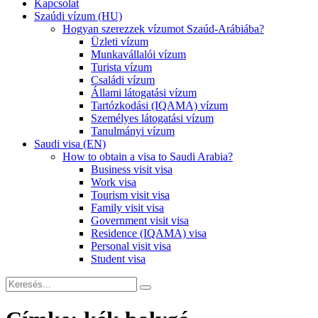
Kapcsolat
Szaúdi vízum (HU)
Hogyan szerezzek vízumot Szaúd-Arábiába?
Üzleti vízum
Munkavállalói vízum
Turista vízum
Családi vízum
Állami látogatási vízum
Tartózkodási (IQAMA) vízum
Személyes látogatási vízum
Tanulmányi vízum
Saudi visa (EN)
How to obtain a visa to Saudi Arabia?
Business visit visa
Work visa
Tourism visit visa
Family visit visa
Government visit visa
Residence (IQAMA) visa
Personal visit visa
Student visa