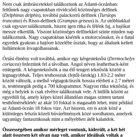
Nem csak ámbráscetekkel találkoztunk az Atlanti-óceánban:
feltűntek nagy csapatokban rövidcsőrű közönséges delfinek
(
Delphinus delphis
), továbbá palackorrú delfinek (
Tursiops
truncatus
) és Risso-delfinek (
Grampus griseus
) is. Az utóbbiakkal
csak egyszer találkoztunk, hiszen igen ritka és félénk faj, a hajókat
messze elkerülik. Viszont közönséges delfinekkel szinte minden nap
találkoztunk. Nagy csapatokban kísérték a motorcsónakot, és a fiatal
egyedek gyakran a hajóorr közelébe úsztak, hogy az általunk keltett
hullámokon lovagolhassanak.
Óriási élmény volt továbbá, amikor egy kérgesteknőst (
Dermochelys
coriacea
) fedeztünk fel a távolban. Angol néven leatherback-ként
emlegetik. A kérgesteknősök a ma élő tengeri teknősök között a
legnagyobbak. Teljes testhosszuk (fejtől-farokig) 1.83-2.2 méter
között változik, a mellső végtagok/úszók hossza elérheti a 2.7 métert
is, testtömegük pedig a 700 kilogrammot. Nagyon ritka teknősfaj, és
még a helyiek is csak elvétve találkoznak vele. A hüllők között az
egyedüli faj, amely képes közel állandóan magas szinten tartani
testhőmérsékletét: az akár 10 fokkal is magasabb lehet, mint például
az Atlanti-óceán 18 fokos vize. Azt hiszem, ezt is azok közé a
különleges felszín közeli búvárélmények közé sorolhatom, amelyek
ugyanúgy fantasztikusak mint a mélyebben átélt kalandok.
Összességében amikor mérleget vontunk, kiderült, a két hét
alatt összesen két olyan nap volt, amikor ideálisak voltak a