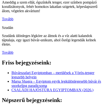
Ameddig a szem ellát, égszínkék tenger, ezer színben pompázó
korallzátonyok, fehér homokos lakatlan szigetek, képeslapszerű
álom, végtelen akvárium!
Tovább
Szudán
Szudánk ülönleges légköre az álmok és a víz alatti kalandok
táptalaja, egy igazi búvár-unikum, ahol ősrégi legendák kelnek
életre.
Tovább
Friss bejegyzéseink:
Búvárszafari Egyiptomban – merülések a Vörös-tenger
legszebb helyein
Marsa Shagra – Egyiptom egyik legkülönlegesebb búvár és
snorkeling paradicsoma
CSALÁDI HAJÓSTÚRA EGYIPTOMBAN (2026.)
Népszerű bejegyzéseink: