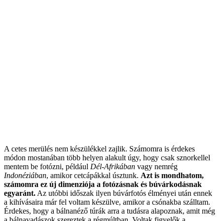
A cetes merülés nem készülékkel zajlik. Számomra is érdekes
módon mostanában több helyen alakult úgy, hogy csak sznorkellel
mentem be fotózni, például
Dél-Afrikában
vagy nemrég
Indonéziában
, amikor cetcápákkal úsztunk.
Azt is mondhatom,
számomra ez új dimenziója a fotózásnak és búvárkodásnak
egyaránt.
Az utóbbi időszak ilyen búvárfotós élményei után ennek
a kihívásaira már fel voltam készülve, amikor a csónakba szálltam.
Érdekes, hogy a bálnanéző túrák arra a tudásra alapoznak, amit még
a bálnavadászok szereztek a régmúltban. Voltak figyelők a