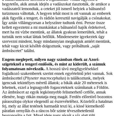
hegytetőn, akik annak idején a vadászokat riasztották, de amikor a
vadászatról lemondtak, a ceteket jól ismerő helyiek a bálnanéző
turizmusra váltottak. A hegyen tehát most is ott vannak az emberek
akik figyelik a tengert, és rádión keresztül navigálják a csónakokat.
Így aztán villámgyorsan a helyszínre tudtunk érni. Persze össze
kellett egyeztetni a mi munkánkat a bálnanéző hajók érdekeivel,
mert ha mi vízbe mentünk, az állatok gyakran lemerültek, tehát a
turisták nem sokat láttak belőlük. Mindenesetre igyekeztek úgy
szervezni mindent, hogy mindannyian megkapjuk amiért mentünk,
tehát vagy kicsit később dolgoztunk, vagy próbáltunk „saját
ámbráscetet” találni.
Engem meglepett, milyen nagy számban élnek az Azori-
szigeteknél a tengeri emlősök, és mint az kiderült, a számuk
folyamatosan növekszik.
A hosszú távú megfigyelésekkel
foglalkozó szakemberek szerint ennek egyértelmű jelei vannak. Sok
ámbráscettel (
Physeter macrocephalus
) is találkoztunk, melyek
igencsak tekintélyes méretű állatok; a bikák akár 20 méteresek is
lehetnek, ezzel a legnagyobb fogasceteknek számítanak a Földön.
Az ámbráscet az egyik legkönnyebb felismerhető cetféle, annak
ellenére, hogy ritkán mutatja meg magát. Ferdén előretörő bozontos
páraoszlopa olykor elegendő az észrevételéhez. Közelről a hatalmas
fej, mely az állat testének harmadát teszi ki, a kissé kiemelkedő
páratlan orrnyílás és a ráncos bőr szinte téveszthetetlenül
beazonosítja a fajt. Mivel ideje nagy részét a víz alatt tölti