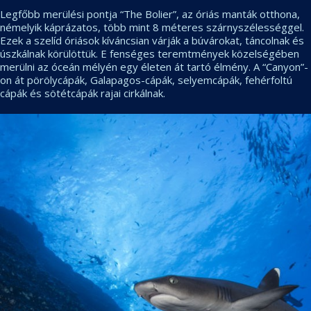
Legfőbb merülési pontja “The Bolier”, az óriás manták otthona,
némelyik káprázatos, több mint 8 méteres szárnyszélességgel.
Ezek a szelíd óriások kíváncsian várják a búvárokat, táncolnak és
úszkálnak körülöttük. E fenséges teremtmények közelségében
merülni az óceán mélyén egy életen át tartó élmény. A “Canyon”-
on át pörölycápák, Galapagos-cápák, selyemcápák, fehérfoltú
cápák és sötétcápák rajai cirkálnak.