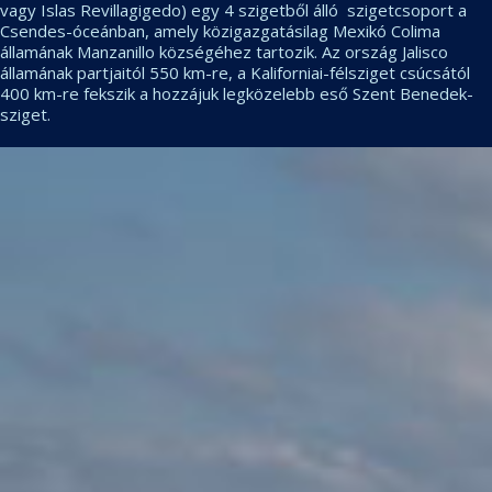
vagy Islas Revillagigedo) egy 4 szigetből álló szigetcsoport a
Csendes-óceánban, amely közigazgatásilag Mexikó Colima
államának Manzanillo községéhez tartozik. Az ország Jalisco
államának partjaitól 550 km-re, a Kaliforniai-félsziget csúcsától
400 km-re fekszik a hozzájuk legközelebb eső Szent Benedek-
sziget.