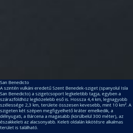
San Benedicto
A szintén vulkáni eredetű Szent Benedek-sziget (spanyolul Isla
San Benedicto) a szigetcsoport legkeletibb tagja, egyben a
szárazföldhöz legközelebb eső is. Hossza 4,4 km, legnagyobb
szélessége 2,3 km, területe összesen kevesebb, mint 10 km². A
szigeten két szépen megfigyelhető kráter emelkedik, a
délnyugati, a Bárcena a magasabb (körülbelül 300 méter), az
északkeleti az alacsonyabb. Keleti oldalán kikötésre alkalmas
terület is található.