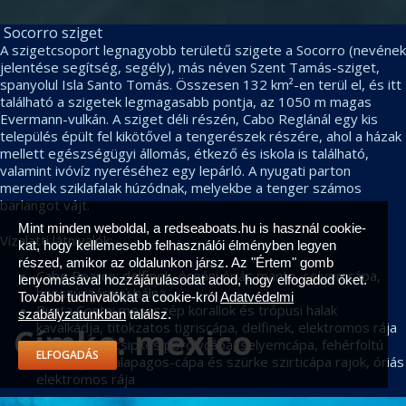
Socorro sziget
A szigetcsoport legnagyobb területű szigete a Socorro (nevének
jelentése segítség, segély), más néven Szent Tamás-sziget,
spanyolul Isla Santo Tomás. Összesen 132 km²-en terül el, és itt
található a szigetek legmagasabb pontja, az 1050 m magas
Evermann-vulkán. A sziget déli részén, Cabo Reglánál egy kis
település épült fel kikötővel a tengerészek részére, ahol a házak
mellett egészségügyi állomás, étkező és iskola is található,
valamint ivóvíz nyeréséhez egy lepárló. A nyugati parton
meredek sziklafalak húzódnak, melyekbe a tenger számos
barlangot vájt.
Mint minden weboldal, a redseaboats.hu is használ cookie-
Vízalatti látnivalók:
kat, hogy kellemesebb felhasználói élményben legyen
részed, amikor az oldalunkon jársz. Az "Értem" gomb
Cabo Pearce: delfinek, óceáni óriás manta, selyemcápa,
lenyomásával hozzájárulásodat adod, hogy elfogadod őket.
hosszúszárnyú bálna
További tudnivalókat a cookie-król
Adatvédelmi
Punta Costa: meseszép korallok és trópusi halak
szabályzatunkban
találsz.
kavalkádja, titokzatos tigriscápa, delfinek, elektromos rája
Címke:
mexico
Roca O’Neil: csipkés pörölycápa, selyemcápa, fehérfoltú
ELFOGADÁS
szirticápa, Galapagos-cápa és szürke szirticápa rajok, óriás
elektromos rája