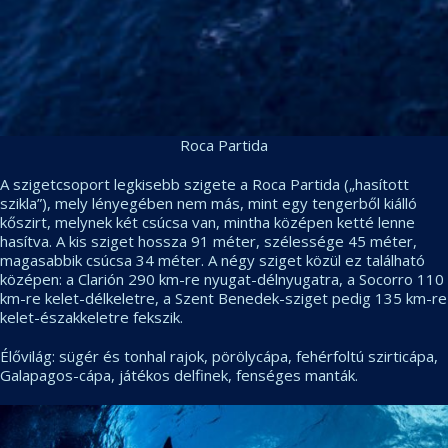
Roca Partida
A szigetcsoport legkisebb szigete a Roca Partida („hasított
szikla”), mely lényegében nem más, mint egy tengerből kiálló
kőszirt, melynek két csúcsa van, mintha középen ketté lenne
hasítva. A kis sziget hossza 91 méter, szélessége 45 méter,
magasabbik csúcsa 34 méter. A négy sziget közül ez található
középen: a Clarión 290 km-re nyugat-délnyugatra, a Socorro 110
km-re kelet-délkeletre, a Szent Benedek-sziget pedig 135 km-re
kelet-északkeletre fekszik.
Élővilág: sügér és tonhal rajok, pörölycápa, fehérfoltú szirticápa,
Galapagos-cápa, játékos delfinek, fenséges manták.