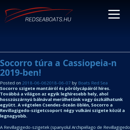
Socorro túra a Cassiopeia-n
2019-ben!
Posted on
2018-06-06
2018-06-07
by
Boats Red Sea
Socorro szigete mantáiról és pörölycápáiról híres.
Továbbá a világon az egyik leghíresebb hely, ahol
hosszúszárnyú bálnával merülhetünk vagy úszkálhatunk
együtt. A végtelen Csendes-óceán öblén, Socorro a
Revillagigedo-szigetcsoport négy vulkáni szigete közül a
legnagyobb.
A Revillagigedo-szigetek (spanyolul Archipiélago de Revillagigedo