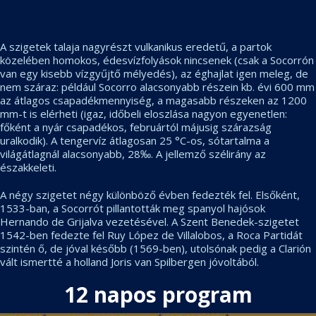
A szigetek talaja nagyrészt vulkanikus eredetű, a partok
közelében homokos, édesvízfolyások nincsenek (csak a Socorrón
van egy kisebb vízgyűjtő mélyedés), az éghajlat igen meleg, de
nem száraz: például Socorro alacsonyabb részein kb. évi 600 mm
az átlagos csapadékmennyiség, a magasabb részeken az 1200
mm-t is elérheti (igaz, időbeli eloszlása nagyon egyenetlen:
főként a nyár csapadékos, februártól májusig szárazság
uralkodik). A tengervíz átlagosan 25 °C-os, sótartalma a
világátlagnál alacsonyabb, 28‰. A jellemző szélirány az
északkeleti.
A négy szigetet négy különböző évben fedezték fel. Elsőként,
1533-ban, a Socorrót pillantották meg spanyol hajósok
Hernando de Grijalva vezetésével. A Szent Benedek-szigetet
1542-ben fedezte fel Ruy López de Villalobos, a Roca Partidát
szintén ő, de jóval később (1569-ben), utolsónak pedig a Clarión
vált ismertté a holland Joris van Spilbergen jóvoltából.
12 napos program