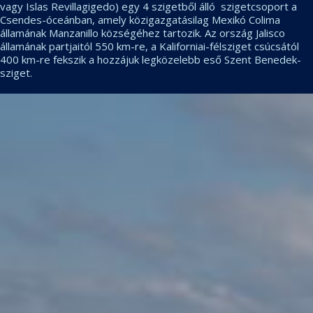
vagy Islas Revillagigedo) egy 4 szigetből álló szigetcsoport a
Csendes-óceánban, amely közigazgatásilag Mexikó Colima
államának Manzanillo községéhez tartozik. Az ország Jalisco
államának partjaitól 550 km-re, a Kaliforniai-félsziget csúcsától
400 km-re fekszik a hozzájuk legközelebb eső Szent Benedek-
sziget.