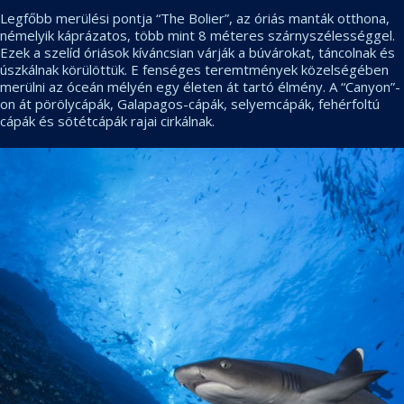
Legfőbb merülési pontja “The Bolier”, az óriás manták otthona,
némelyik káprázatos, több mint 8 méteres szárnyszélességgel.
Ezek a szelíd óriások kíváncsian várják a búvárokat, táncolnak és
úszkálnak körülöttük. E fenséges teremtmények közelségében
merülni az óceán mélyén egy életen át tartó élmény. A “Canyon”-
on át pörölycápák, Galapagos-cápák, selyemcápák, fehérfoltú
cápák és sötétcápák rajai cirkálnak.