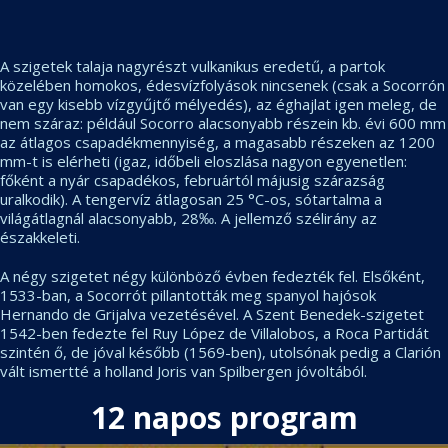
A szigetek talaja nagyrészt vulkanikus eredetű, a partok
közelében homokos, édesvízfolyások nincsenek (csak a Socorrón
van egy kisebb vízgyűjtő mélyedés), az éghajlat igen meleg, de
nem száraz: például Socorro alacsonyabb részein kb. évi 600 mm
az átlagos csapadékmennyiség, a magasabb részeken az 1200
mm-t is elérheti (igaz, időbeli eloszlása nagyon egyenetlen:
főként a nyár csapadékos, februártól májusig szárazság
uralkodik). A tengervíz átlagosan 25 °C-os, sótartalma a
világátlagnál alacsonyabb, 28‰. A jellemző szélirány az
északkeleti.
A négy szigetet négy különböző évben fedezték fel. Elsőként,
1533-ban, a Socorrót pillantották meg spanyol hajósok
Hernando de Grijalva vezetésével. A Szent Benedek-szigetet
1542-ben fedezte fel Ruy López de Villalobos, a Roca Partidát
szintén ő, de jóval később (1569-ben), utolsónak pedig a Clarión
vált ismertté a holland Joris van Spilbergen jóvoltából.
12 napos program