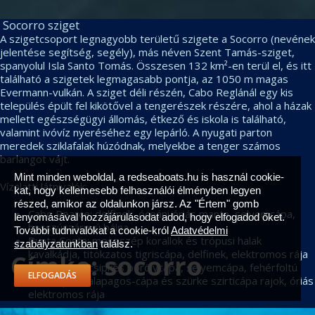
Socorro sziget
A szigetcsoport legnagyobb területű szigete a Socorro (nevének
jelentése segítség, segély), más néven Szent Tamás-sziget,
spanyolul Isla Santo Tomás. Összesen 132 km²-en terül el, és itt
található a szigetek legmagasabb pontja, az 1050 m magas
Evermann-vulkán. A sziget déli részén, Cabo Reglánál egy kis
település épült fel kikötővel a tengerészek részére, ahol a házak
mellett egészségügyi állomás, étkező és iskola is található,
valamint ivóvíz nyeréséhez egy lepárló. A nyugati parton
meredek sziklafalak húzódnak, melyekbe a tenger számos
barlangot vájt.
Mint minden weboldal, a redseaboats.hu is használ cookie-
Vízalatti látnivalók:
kat, hogy kellemesebb felhasználói élményben legyen
részed, amikor az oldalunkon jársz. Az "Értem" gomb
Cabo Pearce: delfinek, óceáni óriás manta, selyemcápa,
lenyomásával hozzájárulásodat adod, hogy elfogadod őket.
hosszúszárnyú bálna
További tudnivalókat a cookie-król
Adatvédelmi
Punta Costa: meseszép korallok és trópusi halak
szabályzatunkban
találsz.
kavalkádja, titokzatos tigriscápa, delfinek, elektromos rája
Címke:
socorro
Roca O’Neil: csipkés pörölycápa, selyemcápa, fehérfoltú
ELFOGADÁS
szirticápa, Galapagos-cápa és szürke szirticápa rajok, óriás
elektromos rája