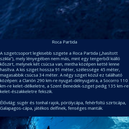
Roca Partida
A szigetcsoport legkisebb szigete a Roca Partida („hasított
szikla”), mely lényegében nem más, mint egy tengerből kiálló
kőszirt, melynek két csúcsa van, mintha középen ketté lenne
hasítva. A kis sziget hossza 91 méter, szélessége 45 méter,
magasabbik csúcsa 34 méter. A négy sziget közül ez található
középen: a Clarión 290 km-re nyugat-délnyugatra, a Socorro 110
km-re kelet-délkeletre, a Szent Benedek-sziget pedig 135 km-re
kelet-északkeletre fekszik.
Élővilág: sügér és tonhal rajok, pörölycápa, fehérfoltú szirticápa,
Galapagos-cápa, játékos delfinek, fenséges manták.