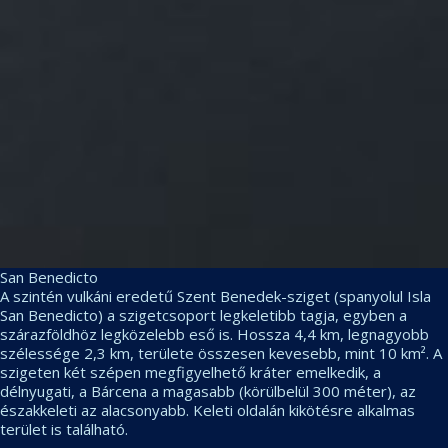
San Benedicto
A szintén vulkáni eredetű Szent Benedek-sziget (spanyolul Isla
San Benedicto) a szigetcsoport legkeletibb tagja, egyben a
szárazföldhöz legközelebb eső is. Hossza 4,4 km, legnagyobb
szélessége 2,3 km, területe összesen kevesebb, mint 10 km². A
szigeten két szépen megfigyelhető kráter emelkedik, a
délnyugati, a Bárcena a magasabb (körülbelül 300 méter), az
északkeleti az alacsonyabb. Keleti oldalán kikötésre alkalmas
terület is található.