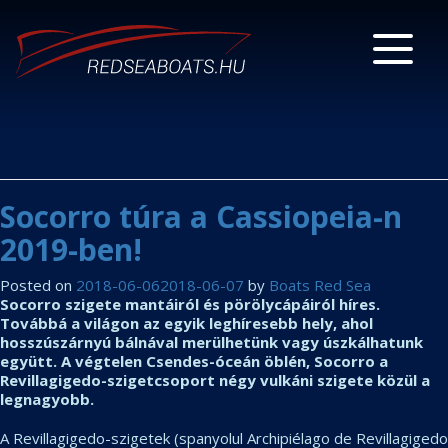
Socorro túra a Cassiopeia-n
2019-ben!
Posted on
2018-06-06
2018-06-07
by
Boats Red Sea
Socorro szigete mantáiról és pörölycápáiról híres.
Továbbá a világon az egyik leghíresebb hely, ahol
hosszúszárnyú bálnával merülhetünk vagy úszkálhatunk
együtt. A végtelen Csendes-óceán öblén, Socorro a
Revillagigedo-szigetcsoport négy vulkáni szigete közül a
legnagyobb.
A Revillagigedo-szigetek (spanyolul Archipiélago de Revillagigedo