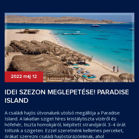
2022 máj 12
IDEI SZEZON MEGLEPETÉSE! PARADISE
ISLAND
A családi hajós útvonalunk utolsó megállója a Paradise
Island. A lakatlan sziget híres kristálytiszta vízéről és
hófehér, tiszta homokjáról, kiépített strandjáról. 3-4 órát
töltünk a szigeten. Ezzel szeretnénk kellemes perceket,
órákat szerezni családi hajóstúrázóinknak, ahol