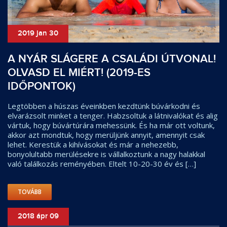
2019 jan 30
A NYÁR SLÁGERE A CSALÁDI ÚTVONAL!
OLVASD EL MIÉRT! (2019-ES
IDŐPONTOK)
Legtöbben a húszas éveinkben kezdtünk búvárkodni és
elvarázsolt minket a tenger. Habzsoltuk a látnivalókat és alig
vártuk, hogy búvártúrára mehessünk. És ha már ott voltunk,
akkor azt mondtuk, hogy merüljünk annyit, amennyit csak
lehet. Kerestük a kihívásokat és már a nehezebb,
bonyolultabb merülésekre is vállalkoztunk a nagy halakkal
való találkozás reményében. Eltelt 10-20-30 év és […]
TOVÁBB
2018 ápr 09