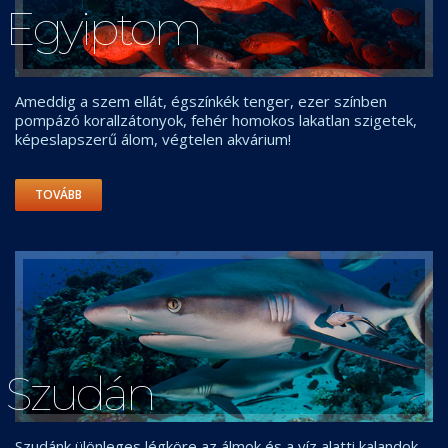
Egyiptom
Ameddig a szem ellát, égszínkék tenger, ezer színben
pompázó korallzátonyok, fehér homokos lakatlan szigetek,
képeslapszerű álom, végtelen akvárium!
TOVÁBB
Szudán
Szudánk ülönleges légköre az álmok és a víz alatti kalandok