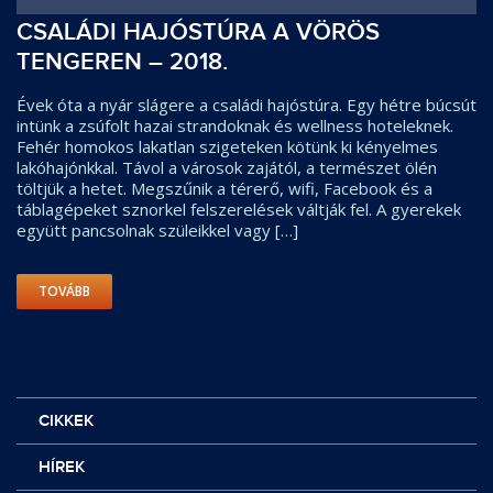
CSALÁDI HAJÓSTÚRA A VÖRÖS
TENGEREN – 2018.
Évek óta a nyár slágere a családi hajóstúra. Egy hétre búcsút
intünk a zsúfolt hazai strandoknak és wellness hoteleknek.
Fehér homokos lakatlan szigeteken kötünk ki kényelmes
lakóhajónkkal. Távol a városok zajától, a természet ölén
töltjük a hetet. Megszűnik a térerő, wifi, Facebook és a
táblagépeket sznorkel felszerelések váltják fel. A gyerekek
együtt pancsolnak szüleikkel vagy […]
TOVÁBB
CIKKEK
HÍREK