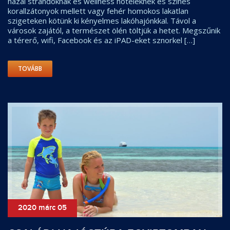
hazai strandoknak és wellness hoteleknek és színes
korallzátonyok mellett vagy fehér homokos lakatlan
szigeteken kötünk ki kényelmes lakóhajónkkal. Távol a
városok zajától, a természet ölén töltjük a hetet. Megszűnik
a térerő, wifi, Facebook és az iPAD-eket sznorkel […]
TOVÁBB
2020 márc 05