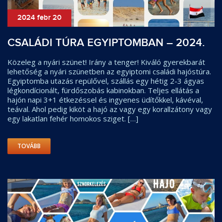
2024 febr 20
CSALÁDI TÚRA EGYIPTOMBAN – 2024.
Közeleg a nyári szünet! Irány a tenger! Kiváló gyerekbarát
lehetőség a nyári szünetben az egyiptomi családi hajóstúra.
Egyiptomba utazás repülővel, szállás egy hétig 2-3 ágyas
légkondícionált, fürdőszobás kabinokban. Teljes ellátás a
hajón napi 3+1 étkezéssel és ingyenes üdítőkkel, kávéval,
teával. Ahol pedig kiköt a hajó az vagy egy korallzátony vagy
egy lakatlan fehér homokos sziget. […]
TOVÁBB