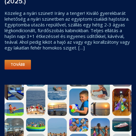
(2025.)
Közeleg a nyári szünet! Irány a tenger! Kiváló gyerekbarát
lehetőség a nyári szünetben az egyiptomi családi hajóstúra.
Egyiptomba utazás repülővel, szállás egy hétig 2-3 ágyas
légkondícionált, fürdőszobás kabinokban. Teljes ellátás a
hajón napi 3+1 étkezéssel és ingyenes üdítőkkel, kávéval,
teával. Ahol pedig kiköt a hajó az vagy egy korallzátony vagy
egy lakatlan fehér homokos sziget. […]
TOVÁBB