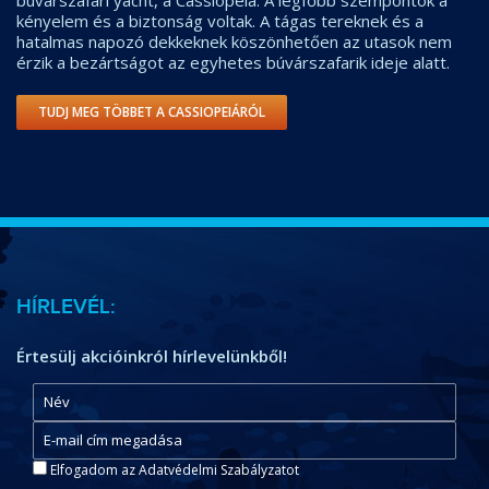
búvárszafari yacht, a Cassiopeia. A legfőbb szempontok a
kényelem és a biztonság voltak. A tágas tereknek és a
hatalmas napozó dekkeknek köszönhetően az utasok nem
érzik a bezártságot az egyhetes búvárszafarik ideje alatt.
TUDJ MEG TÖBBET A CASSIOPEIÁRÓL
HÍRLEVÉL:
Értesülj akcióinkról hírlevelünkből!
Elfogadom az Adatvédelmi Szabályzatot