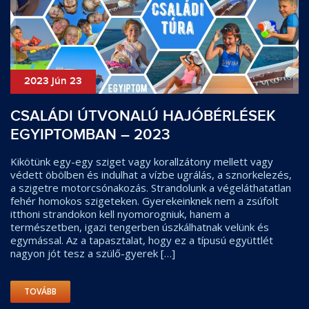
2023 jún 23
CSALÁDI ÚTVONALÚ HAJÓBÉRLÉSEK
EGYIPTOMBAN – 2023
Kikötünk egy-egy sziget vagy korallzátony mellett vagy
védett öbölben és indulhat a vízbe ugrálás, a sznorkelezés,
a szigetre motorcsónakozás. Strandolunk a végeláthatatlan
fehér homokos szigeteken. Gyerekeinknek nem a zsúfolt
itthoni strandokon kell nyomorogniuk, hanem a
természetben, igazi tengerben úszkálhatnak velünk és
egymással. Az a tapasztalat, hogy ez a típusú együttlét
nagyon jót tesz a szülő-gyerek […]
TOVÁBB