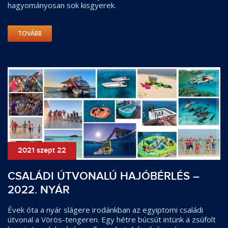
hagyományosan sok kisgyerek.
TOVÁBB
2021 szept 22
CSALÁDI ÚTVONALÚ HAJÓBÉRLÉS –
2022. NYÁR
Évek óta a nyár slágere irodánkban az egyiptomi családi
útvonal a Vörös-tengeren. Egy hétre búcsút intünk a zsúfolt