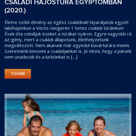
CSALÁDI HAJÓSTÚRA EGYIPTOMBAN
(2020.)
Életre szóló élmény az egész családnak! Nyaraljatok együtt
lakóhajónkon a Vörös-tengeren 1 hetes családi túráinkon!
Évek óta csináljuk ezeket a túrákat nyáron. Egyre nagyobb rá
az igény, mert a családi állapotunk, élethelyzetünk
megváltozott. Nem akarunk már egyedül búvártúrára menni.
Szeretnénk bevonni a családjainkat is. Jó nézni, hogy a párunk
sem unatkozik és a lurkóinkat is […]
TOVÁBB