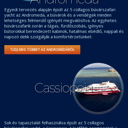
Egyedi tervezés alapján épült az 5 csillagos búvárszafari
yacht az Andromeda, a búvárok és a vendégek minden
lehetséges felmerülő igényét megvalósítva. Az egyhetes
búvárszafarik során a tágas, fürdőszobás, igényes
bútorokkal berendezett kabinok, hatalmas ebédlő, nappali és
napozó dekk szolgálják a komfortérzetünket.
TUDJ MEG TÖBBET AZ ANDROMÉDÁRÓL
Cassiopeia
Sok év tapasztalát felhasználva épült az 5 csillagos