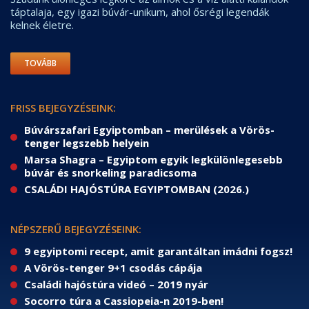
táptalaja, egy igazi búvár-unikum, ahol ősrégi legendák
kelnek életre.
TOVÁBB
FRISS BEJEGYZÉSEINK:
Búvárszafari Egyiptomban – merülések a Vörös-
tenger legszebb helyein
Marsa Shagra – Egyiptom egyik legkülönlegesebb
búvár és snorkeling paradicsoma
CSALÁDI HAJÓSTÚRA EGYIPTOMBAN (2026.)
NÉPSZERŰ BEJEGYZÉSEINK:
9 egyiptomi recept, amit garantáltan imádni fogsz!
A Vörös-tenger 9+1 csodás cápája
Családi hajóstúra videó – 2019 nyár
Socorro túra a Cassiopeia-n 2019-ben!