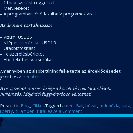
– 11nap szállást reggelivel
– Merüléseket
– A programban lévő fakultatív programok árait
Az ár nem tartalmazza:
– Vízum: USD25
– Kilépési illeték: kb. USD15
– Utasbiztosítást
– Felszerelésbérletet
– Ebédeket és vacsorákat
Amennyiben az alábbi túránk felkeltette az érdeklődésedet,
jelentkezz
e-mailen!
A programok sorrendisége a körülmények (áramlások,
hullámzás, időjárás) függvényében változhat!
Posted in
Blog
,
Cikkek
Tagged
amed
,
Bali
,
búvár
,
Indonézia
,
kuta
,
on
liberty
,
tulamben
,
túra
Leave a Comment
Tavaszi
CIKKEK
ajánlatunk:
Bali!