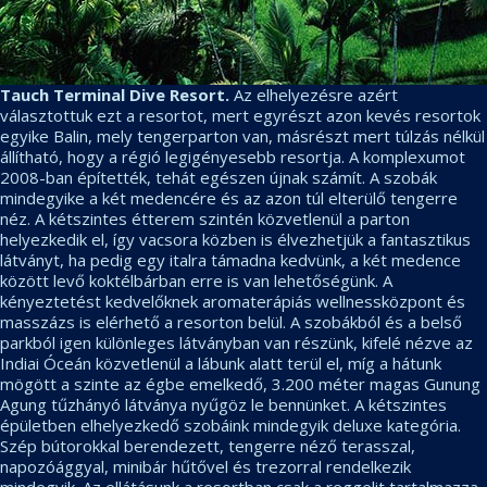
Tauch Terminal Dive Resort.
Az elhelyezésre azért
választottuk ezt a resortot, mert egyrészt azon kevés resortok
egyike Balin, mely tengerparton van, másrészt mert túlzás nélkül
állítható, hogy a régió legigényesebb resortja. A komplexumot
2008-ban építették, tehát egészen újnak számít. A szobák
mindegyike a két medencére és az azon túl elterülő tengerre
néz. A kétszintes étterem szintén közvetlenül a parton
helyezkedik el, így vacsora közben is élvezhetjük a fantasztikus
látványt, ha pedig egy italra támadna kedvünk, a két medence
között levő koktélbárban erre is van lehetőségünk. A
kényeztetést kedvelőknek aromaterápiás wellnessközpont és
masszázs is elérhető a resorton belül. A szobákból és a belső
parkból igen különleges látványban van részünk, kifelé nézve az
Indiai Óceán közvetlenül a lábunk alatt terül el, míg a hátunk
mögött a szinte az égbe emelkedő, 3.200 méter magas Gunung
Agung tűzhányó látványa nyűgöz le bennünket. A kétszintes
épületben elhelyezkedő szobáink mindegyik deluxe kategória.
Szép bútorokkal berendezett, tengerre néző terasszal,
napozóággyal, minibár hűtővel és trezorral rendelkezik