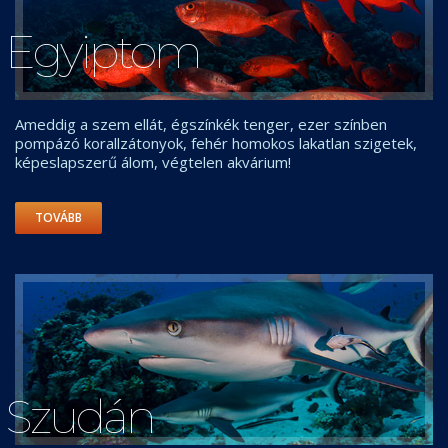
Egyiptom
Ameddig a szem ellát, égszínkék tenger, ezer színben
pompázó korallzátonyok, fehér homokos lakatlan szigetek,
képeslapszerű álom, végtelen akvárium!
TOVÁBB
Szudán