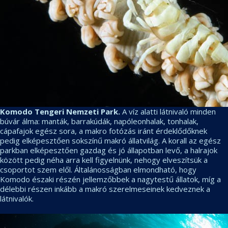
Komodo Tengeri Nemzeti Park.
A víz alatti látnivaló minden
búvár álma: manták, barrakúdák, napóleonhalak, tonhalak,
cápafajok egész sora, a makro fotózás iránt érdeklődőknek
pedig elképesztően sokszínű makró állatvilág. A korall az egész
parkban elképesztően gazdag és jó állapotban levő, a halrajok
között pedig néha arra kell figyelnünk, nehogy elveszítsük a
csoportot szem elől. Általánosságban elmondható, hogy
Komodo északi részén jellemzőbbek a nagytestű állatok, míg a
délebbi részen inkább a makró szerelmeseinek kedveznek a
látnivalók.