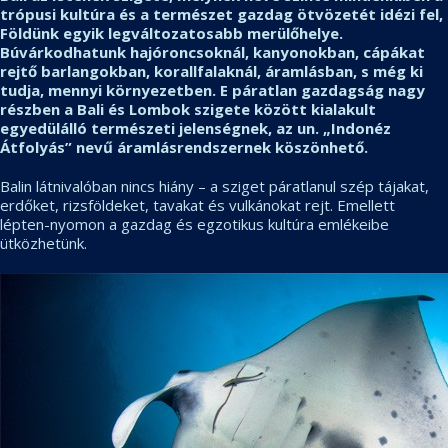
trópusi kultúra és a természet gazdag ötvözetét idézi fel,
Földünk egyik legváltozatosabb merülőhelye.
Búvárkodhatunk hajóroncsoknál, kanyonokban, cápákat
rejtő barlangokban, korallfalaknál, áramlásban, s még ki
tudja, mennyi környezetben. E páratlan gazdagság nagy
részben a Bali és Lombok szigete között kialakult
egyedülálló természeti jelenségnek, az un. „Indonéz
Átfolyás” nevű áramlásrendszernek köszönhető.
Balin látnivalóban nincs hiány – a sziget páratlanul szép tájakat,
erdőket, rizsföldeket, tavakat és vulkánokat rejt. Emellett
lépten-nyomon a gazdag és egzotikus kultúra emlékeibe
ütközhetünk.