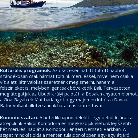
Kulturális programok.
Az összesen hat itt töltött napból
szándékosan csak hármat töltünk merüléssel, mivel nem csak a
víz alatti látnivalókat szeretnénk megismerni, hanem a
felszínieket is, melyben igencsak bővelkedik Bali. Tervezetten
meglátogatjuk az Ubudi királyi palotát, a Besakih anyatemplomot,
a Goa Gayah elefánt barlangot, egy majomerdőt és a Danau
Batur vulkánt, illetve annak hatalmas kráter tavát.
Komodo szafari.
A hetedik napon délelőtt egy belföldi járattal
átrepülünk Baliról Komodora és megkezdjük életünk legszebb
hét merülési napját a Komodoi Tengeri Nemzeti Parkban. A
sziget mindkét oldala mentén tulajdonképpen egy-egy átjáró