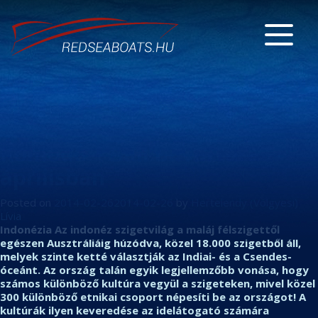
Komodó – Bali búvártúra
áprilisban
Posted on
2014-02-26
2014-02-26
by
Hertelendy (Völgyesi)
Lívia
Indonézia Az indonéz szigetvilág a maláj félszigettől
egészen Ausztráliáig húzódva, közel 18.000 szigetből áll,
melyek szinte ketté választják az Indiai- és a Csendes-
óceánt. Az ország talán egyik legjellemzőbb vonása, hogy
számos különböző kultúra vegyül a szigeteken, mivel közel
300 különböző etnikai csoport népesíti be az országot! A
kultúrák ilyen keveredése az idelátogató számára