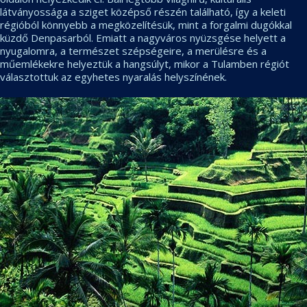
látványossága a sziget középső részén található, így a keleti
régióból könnyebb a megközelítésük, mint a forgalmi dugókkal
küzdő Denpasarból. Emiatt a nagyváros nyüzsgése helyett a
nyugalomra, a természet szépségeire, a merülésre és a
műemlékekre helyeztük a hangsúlyt, mikor a Tulamben régiót
választottuk az egyhetes nyaralás helyszínének.