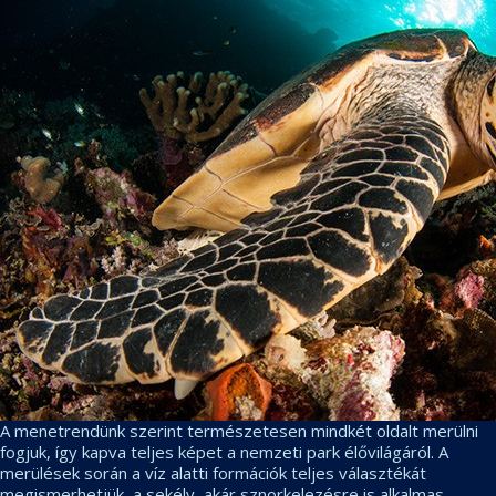
A menetrendünk szerint természetesen mindkét oldalt merülni
fogjuk, így kapva teljes képet a nemzeti park élővilágáról. A
merülések során a víz alatti formációk teljes választékát
megismerhetjük, a sekély, akár sznorkelezésre is alkalmas