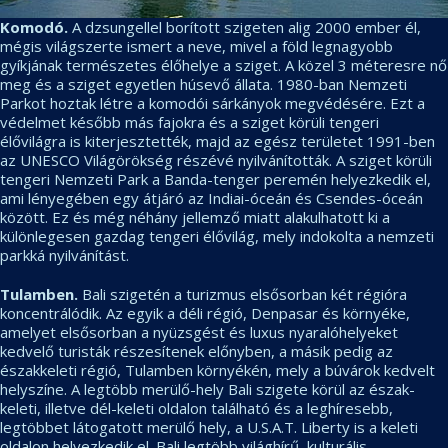
Komodó.
A dzsungellel borított szigeten alig 2000 ember él,
mégis világszerte ismert a neve, mivel a föld legnagyobb
gyíkjának természetes élőhelye a sziget. A közel 3 méteresre nő
meg és a sziget egyetlen húsevő állata. 1980-ban Nemzeti
Parkot hoztak létre a komodói sárkányok megvédésére. Ezt a
védelmet később más fajokra és a sziget körüli tengeri
élővilágra is kiterjesztették, majd az egész területet 1991-ben
az UNESCO Világörökség részévé nyilvánították. A sziget körüli
tengeri Nemzeti Park a Banda-tenger peremén helyezkedik el,
ami lényegében egy átjáró az Indiai-óceán és Csendes-óceán
között. Ez és még néhány jellemző miatt alakulhatott ki a
különlegesen gazdag tengeri élővilág, mely indokolta a nemzeti
parkká nyilvánítást.
Tulamben.
Bali szigetén a turizmus elsősorban két régióra
koncentrálódik. Az egyik a déli régió, Denpasar és környéke,
amelyet elsősorban a nyüzsgést és luxus nyaralóhelyeket
kedvelő turisták részesítenek előnyben, a másik pedig az
északkeleti régió, Tulamben környékén, mely a búvárok kedvelt
helyszíne. A legtöbb merülő-hely Bali szigete körül az észak-
keleti, illetve dél-keleti oldalon található és a leghíresebb,
legtöbbet látogatott merülő hely, a U.S.A.T. Liberty is a keleti
oldalon helyezkedik el. Bali legtöbb világhírű, kulturális