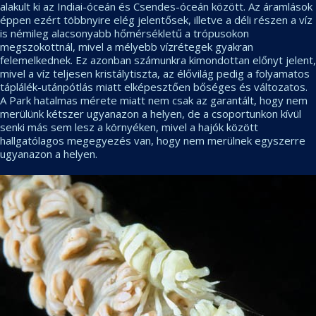
alakult ki az Indiai-óceán és Csendes-óceán között. Az áramlások
éppen ezért többnyire elég jelentősek, illetve a déli részen a víz
is némileg alacsonyabb hőmérsékletű a trópusokon
megszokottnál, mivel a mélyebb vízrétegek gyakran
felemelkednek. Ez azonban számunkra kimondottan előnyt jelent,
mivel a víz teljesen kristálytiszta, az élővilág pedig a folyamatos
táplálék-utánpótlás miatt elképesztően bőséges és változatos.
A Park hatalmas mérete miatt nem csak az garantált, hogy nem
merülünk kétszer ugyanazon a helyen, de a csoportunkon kívül
senki más sem lesz a környéken, mivel a hajók között
hallgatólagos megegyezés van, hogy nem merülnek egyszerre
ugyanazon a helyen.