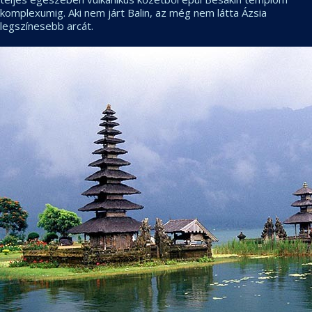
komplexumig. Aki nem járt Balin, az még nem látta Ázsia
legszínesebb arcát.