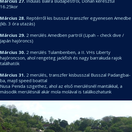
Március 27.
Indulás Balira Budapestról, Dohán keresztül
16.25kor
Március 28.
Reptérről kis busszal transzfer egyenesen Amedbe
(kb. 3 óra utazás)
Március 29.
2 merülés Amedben partról (Lipah – check dive /
Japán hajóroncs)
Március 30.
2 merülés Tulambenben, a II. VHs Liberty
hajóroncson, ahol rengeteg jackfish és nagy barrakuda rajok
találhatók
Március 31.
2 merülés, transzfer kisbusszal Busszal Padangbai-
ba, majd speed boattal
Nusa Penida szigethez, ahol az első merülésnél mantákkal, a
második merülésnál akár mola molával is találkozhatunk