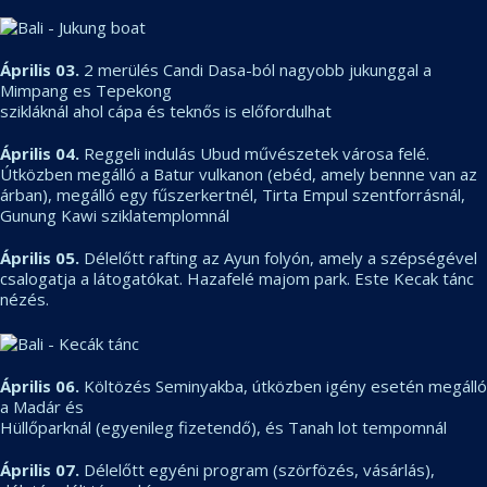
Április 03.
2 merülés Candi Dasa-ból nagyobb jukunggal a
Mimpang es Tepekong
szikláknál ahol cápa és teknős is előfordulhat
Április 04.
Reggeli indulás Ubud művészetek városa felé.
Útközben megálló a Batur vulkanon (ebéd, amely bennne van az
árban), megálló egy fűszerkertnél, Tirta Empul szentforrásnál,
Gunung Kawi sziklatemplomnál
Április 05.
Délelőtt rafting az Ayun folyón, amely a szépségével
csalogatja a látogatókat. Hazafelé majom park. Este Kecak tánc
nézés.
Április 06.
Költözés Seminyakba, útközben igény esetén megálló
a Madár és
Hüllőparknál (egyenileg fizetendő), és Tanah lot tempomnál
Április 07.
Délelőtt egyéni program (szörfözés, vásárlás),