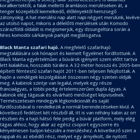
korallkertektől, a falak melletti áramlásos merüléseken át, a
tenger közepéből kiemelkedő, élőlényektől hemzsegő
zátonyokig. A hat merülési nap alatt napi négyet merülünk, kivéve
az utolsó napot, mikoris a délelőtti merülések után Komodo
szárazföldi oldalát is megismerjük, egy dzsungeltúra során a
híres komodói sárkányok parkját meglátogatva.
Black Manta szafari hajó.
A megfelelő szafarihajó
megtalálására sok hónapot és kiemelt figyelmet fordítottunk. A
Black Manta egyértelműen a búvárok igényeit szem előtt tartva
lett kialakítva, hosszabb túrákra. A 32 méter hosszú és 2005-ben
épített fémtestű szafari hajót 2011-ben teljesen felújítottak. A
hajón a vendégek kiszolgálását összesen négy szinten oldják
meg. A kabinok szintje van legalul, melyek egy része
franciaágyas, a többi pedig értelemszerűen dupla ágyas. A
kabinok elég tágasak és elvárható minőséget képviselnek.
Természetesen mindegyik légkondicionált és saját
fürdőszobával is rendelkezik a normál berendezéseken kívül. A
következő fedélzet két részből áll, itt is van néhány kabin az orr
részben és a hajó hátsó fele pedig a búvár platform, mely elég
tágas ahhoz, hogy akár az egész csoport egyszerre és
kényelmesen tudjon készülni a merüléshez. A következő szint a
nappali és az ebédlő rész, melyet egy árnyékolt, de nyitott