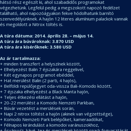
hátsó rész egészít ki, ahol szabadidős programokat
végezhetünk. Legfelül pedig a megszokott napozó fedélzet
található, ahol napozóágyakon fekve hódolhatunk barnító
szenvedélyünknek. A hajón 12 literes alumínium palackok vannak
és megoldott a Nitrox töltés is.
A túra dátuma: 2014. április 28. – május 14.
A túra ára búvároknak: 3.870 USD
A túra ára kísérőknek: 3.580 USD
Az ár tartalmazza:
+ minden transzfert a helyszínek között,
+ Elhelyezést Balin 7 éjszakára reggelivel,
+ Két egynapos programot ebéddel,
+ Hat merülést Balin (2 parti, 4 hajós),
+ Belföldi repülőjegyet oda-vissza Bali-Komodo között,
+ 7 éjszaka elhelyezést a Black Manta hajón,
+ Teljes étkezési ellátást a hajón,
+ 20-22 merülést a Komodo Nemzeti Parkban,
+ Búvár vezetést a merülések során,
+ Napi 2 nitrox töltést a hajón (akinek van végzettsége),
+ Komodo Nemzeti Park belépőket, kameraadókat,
+ Félnapos kirándulást a komodoi varánuszokhoz,
+ Ásványvíz, kávé, tea és merülések közötti snack fogyasztását