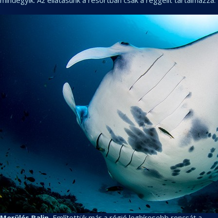
mindegyik. Az ellátásunk a resortban csak a reggelit tartalmazza.
Merülés Balin.
Említettük már a régió leghíresebb roncsát a