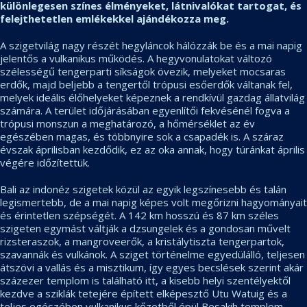
különlegesen színes élményeket, látnivalókat tartogat, és
felejthetetlen emlékekkel ajándékozza meg.
A szigetvilág nagy részét hegyláncok hálózzák be és a mai napig
jelentős a vulkanikus működés. A hegyvonulatokat változó
szélességű tengerparti síkságok övezik, melyeket mocsaras
erdők, majd beljebb a tengertől trópusi esőerdők váltanak fel,
melyek ideális élőhelyeket képeznek a rendkívül gazdag állatvilág
számára. A terület időjárásában egyenlítői fekvésénél fogva a
trópusi monszun a meghatározó, a hőmérséklet az év
egészében magas, és többnyire sok a csapadék is. A száraz
évszak áprilisban kezdődik, ez az oka annak, hogy túránkat április
végére időzítettük.
Bali az indonéz szigetek közül az egyik legszínesebb és talán
legismertebb, de a mai napig képes volt megőrizni hagyományait
és érintetlen szépségét. A 142 km hosszú és 87 km széles
szigeten egymást váltják a dzsungelek és a gondosan művelt
rizsteraszok, a mangroveerők, a kristálytiszta tengerpartok,
szavannák és vulkánok. A sziget történelme egyedülálló, teljesen
átszövi a vallás és a misztikum, így egyes becslések szerint akár
százezer templom is található itt, a kisebb helyi szentélyektől
kezdve a sziklák tetejére épített elképesztő Utu Watuig és a
teljes egészében vulkanikus kőzetből épül Besakih templom