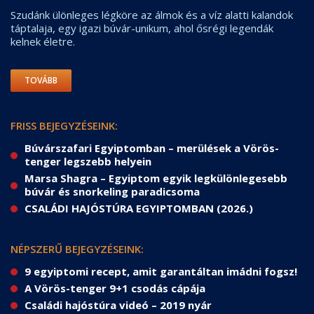
Szudánk ülönleges légköre az álmok és a víz alatti kalandok
táptalaja, egy igazi búvár-unikum, ahol ősrégi legendák
kelnek életre.
TOVÁBB
FRISS BEJEGYZÉSEINK:
Búvárszafari Egyiptomban – merülések a Vörös-
tenger legszebb helyein
Marsa Shagra – Egyiptom egyik legkülönlegesebb
búvár és snorkeling paradicsoma
CSALÁDI HAJÓSTÚRA EGYIPTOMBAN (2026.)
NÉPSZERŰ BEJEGYZÉSEINK:
9 egyiptomi recept, amit garantáltan imádni fogsz!
A Vörös-tenger 9+1 csodás cápája
Családi hajóstúra videó – 2019 nyár