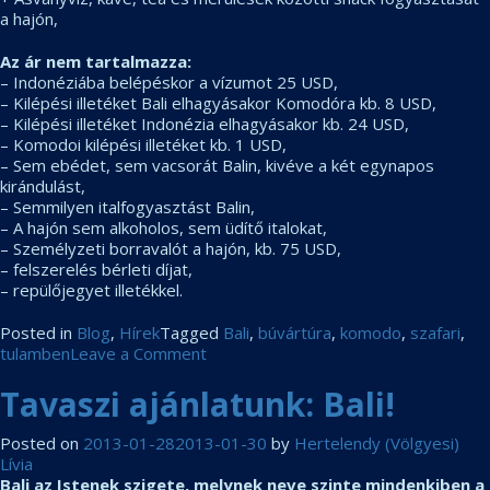
a hajón,
Az ár nem tartalmazza:
– Indonéziába belépéskor a vízumot 25 USD,
– Kilépési illetéket Bali elhagyásakor Komodóra kb. 8 USD,
– Kilépési illetéket Indonézia elhagyásakor kb. 24 USD,
– Komodoi kilépési illetéket kb. 1 USD,
– Sem ebédet, sem vacsorát Balin, kivéve a két egynapos
kirándulást,
– Semmilyen italfogyasztást Balin,
– A hajón sem alkoholos, sem üdítő italokat,
– Személyzeti borravalót a hajón, kb. 75 USD,
– felszerelés bérleti díjat,
– repülőjegyet illetékkel.
Posted in
Blog
,
Hírek
Tagged
Bali
,
búvártúra
,
komodo
,
szafari
,
on
tulamben
Leave a Comment
Komodó
Tavaszi ajánlatunk: Bali!
–
Bali
búvártúra
Posted on
2013-01-28
2013-01-30
by
Hertelendy (Völgyesi)
áprilisban
Lívia
Bali az Istenek szigete, melynek neve szinte mindenkiben a