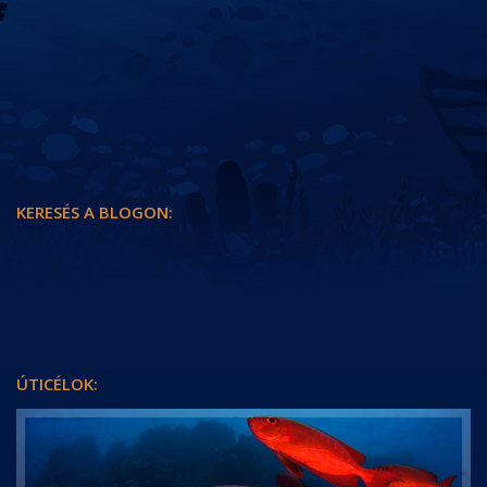
HÍREK
KAMERÁNK MÖGÖTT
SZUDÁN-I HAJÓNAPLÓ
ÚTI BESZÁMOLÓK
KERESÉS A BLOGON:
KERESÉS
ÚTICÉLOK: