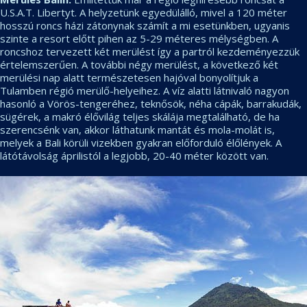
U.S.A.T. Libertyt. A helyzetünk egyedülálló, mivel a 120 méter
hosszú roncs házi zátonynak számít a mi esetünkben, ugyanis
szinte a resort előtt pihen az 5-29 méteres mélységben. A
roncshoz tervezett két merülést így a partról kezdeményezzük
értelemszerűen. A további négy merülést, a következő két
merülési nap alatt természetesen hajóval bonyolítjuk a
Tulamben régió merülő-helyeihez. A víz alatti látnivaló nagyon
hasonló a Vörös-tengeréhez, teknősök, néha cápák, barrakudák,
sügérek, a makró élővilág teljes skálája megtalálható, de ha
szerencsénk van, akkor láthatunk mantát és mola-molát is,
melyek a Bali körüli vizekben gyakran előforduló élőlények. A
látótávolság áprilistól a legjobb, 20-40 méter között van.