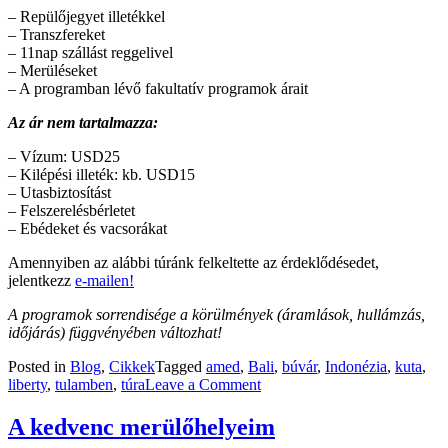
– Repülőjegyet illetékkel
– Transzfereket
– 11nap szállást reggelivel
– Merüléseket
– A programban lévő fakultatív programok árait
Az ár nem tartalmazza:
– Vízum: USD25
– Kilépési illeték: kb. USD15
– Utasbiztosítást
– Felszerelésbérletet
– Ebédeket és vacsorákat
Amennyiben az alábbi túránk felkeltette az érdeklődésedet,
jelentkezz
e-mailen!
A programok sorrendisége a körülmények (áramlások, hullámzás,
időjárás) függvényében változhat!
Posted in
Blog
,
Cikkek
Tagged
amed
,
Bali
,
búvár
,
Indonézia
,
kuta
,
on
liberty
,
tulamben
,
túra
Leave a Comment
Tavaszi
ajánlatunk:
A kedvenc merülőhelyeim
Bali!