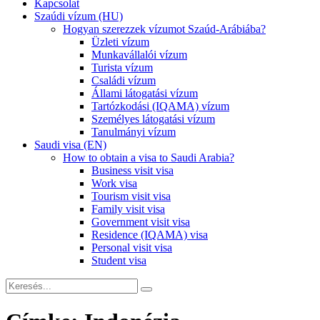
Kapcsolat
Szaúdi vízum (HU)
Hogyan szerezzek vízumot Szaúd-Arábiába?
Üzleti vízum
Munkavállalói vízum
Turista vízum
Családi vízum
Állami látogatási vízum
Tartózkodási (IQAMA) vízum
Személyes látogatási vízum
Tanulmányi vízum
Saudi visa (EN)
How to obtain a visa to Saudi Arabia?
Business visit visa
Work visa
Tourism visit visa
Family visit visa
Government visit visa
Residence (IQAMA) visa
Personal visit visa
Student visa