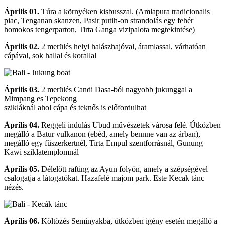
Április 01.
Túra a környéken kisbusszal. (Amlapura tradicionalis
piac, Tenganan skanzen, Pasir putih-on strandolás egy fehér
homokos tengerparton, Tirta Ganga vizipalota megtekintése)
Április 02.
2 merülés helyi halászhajóval, áramlassal, várhatóan
cápával, sok hallal és korallal
Április 03.
2 merülés Candi Dasa-ból nagyobb jukunggal a
Mimpang es Tepekong
szikláknál ahol cápa és teknős is előfordulhat
Április 04.
Reggeli indulás Ubud művészetek városa felé. Útközben
megálló a Batur vulkanon (ebéd, amely bennne van az árban),
megálló egy fűszerkertnél, Tirta Empul szentforrásnál, Gunung
Kawi sziklatemplomnál
Április 05.
Délelőtt rafting az Ayun folyón, amely a szépségével
csalogatja a látogatókat. Hazafelé majom park. Este Kecak tánc
nézés.
Április 06.
Költözés Seminyakba, útközben igény esetén megálló a