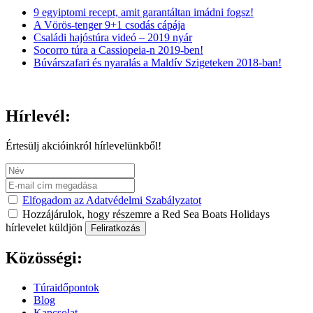
9 egyiptomi recept, amit garantáltan imádni fogsz!
A Vörös-tenger 9+1 csodás cápája
Családi hajóstúra videó – 2019 nyár
Socorro túra a Cassiopeia-n 2019-ben!
Búvárszafari és nyaralás a Maldív Szigeteken 2018-ban!
Hírlevél:
Értesülj akcióinkról hírlevelünkből!
Elfogadom az Adatvédelmi Szabályzatot
Hozzájárulok, hogy részemre a Red Sea Boats Holidays
hírlevelet küldjön
Feliratkozás
Közösségi:
Túraidőpontok
Blog
Kapcsolat