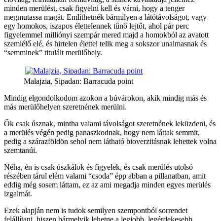
minden merülést, csak figyelni kell és várni, hogy a tenger
megmutassa magát. Említhetnék bármilyen a látótávolságot, vagy
egy homokos, iszapos élettelennek tűnő lejtőt, ahol pár perc
figyelemmel milliónyi szempár mered majd a homokból az avatott
szemlélő elé, és hirtelen élettel telik meg a sokszor unalmasnak és
“semminek” titulált merülőhely.
Malajzia, Sipadan: Barracuda point
Mindíg elgondolkodom azokon a búvárokon, akik mindig más és
más merülőhelyen szeretnének merülni.
Ők csak úsznak, mintha valami távolságot szeretnének leküzdeni, és
a merülés végén pedig panaszkodnak, hogy nem láttak semmit,
pedig a szárazföldön sehol nem látható bioverzitásnak lehettek volna
szemtanúi.
Néha, én is csak úszkálok és figyelek, és csak merülés utolsó
részében tárul elém valami “csoda” épp abban a pillanatban, amit
eddig még sosem láttam, ez az ami megadja minden egyes merülés
izgalmát.
Ezek alapján nem is tudok semilyen szempontból sorrendet
felállítani, hiszen bármelyik lehetne a legjobb, legérdekesebb