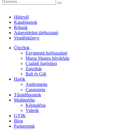
Hírlevél
Katalógusok
Rólunk
Adatvédelmi tájékoztató
Vendégkönyv
Úticélok
Egyiptomi hajósszafari
Marsa Shagra búvárfalu
Családi hajóstúra
Zanzibár
Bali és Gili
Hajók
Andromeda
Cassiopeia
Túraidőpontok
Multimédia
Képgaléria
Videók
GYIK
Blog
Partnereink