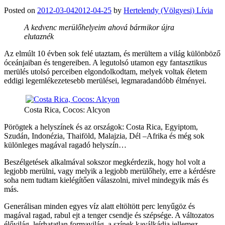
Posted on
2012-03-04
2012-04-25
by
Hertelendy (Völgyesi) Lívia
A kedvenc merülőhelyeim ahová bármikor újra
elutaznék
Az elmúlt 10 évben sok felé utaztam, és merültem a világ különböző
óceánjaiban és tengereiben. A legutolsó utamon egy fantasztikus
merülés utolsó perceiben elgondolkodtam, melyek voltak életem
eddigi legemlékezetesebb merülései, legmaradandóbb élményei.
Costa Rica, Cocos: Alcyon
Pörögtek a helyszínek és az országok: Costa Rica, Egyiptom,
Szudán, Indonézia, Thaiföld, Malajzia, Dél –Afrika és még sok
különleges magával ragadó helyszín…
Beszélgetések alkalmával sokszor megkérdezik, hogy hol volt a
legjobb merülni, vagy melyik a legjobb merülőhely, erre a kérdésre
soha nem tudtam kielégítően válaszolni, mivel mindegyik más és
más.
Generálisan minden egyes víz alatt eltöltött perc lenyűgöz és
magával ragad, rabul ejt a tenger csendje és szépsége. A változatos
élővilág, leírhatatlan formavilág, a színek kaválkádja jellemez