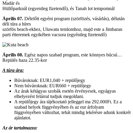
Madár és
Hüllőparknál (egyenileg fizetendő), és Tanah lot tempomnál
Április 07.
Délelőtt egyéni program (szörfözés, vásárlás), délután
déli túra a híres
szörfös beach-ekhez, Uluwatu temlomhoz, majd este a Jimbaran
parti étteremek egyikében vacsora (egyénileg fizetendő)
Április 08.
Egész napos szabad program, este könnyes búcsú…
Repülés haza 22.35-kor
A túra ára:
Búvároknak: EUR1,040 + repülőjegy
Nem búvároknak: EUR660 + repülőjegy
Az árak kétágyas szobák esetén érvényesek, egyágyas
elhelyezést felárral tudjuk megoldani.
A repülőjegy ára tájékoztató jelleggel ma 292.000Ft. Ez a
szabad helyek függvényében és az eur árfolyam
függvényében változhat, tehát mindig lekérésre adunk konkrét
ajánlatot.
Az ár tartalmazza: