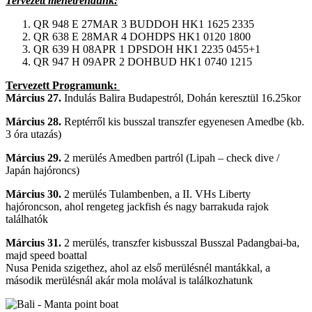
Tervezett menetrendünk:
QR 948 E 27MAR 3 BUDDOH HK1 1625 2335
QR 638 E 28MAR 4 DOHDPS HK1 0120 1800
QR 639 H 08APR 1 DPSDOH HK1 2235 0455+1
QR 947 H 09APR 2 DOHBUD HK1 0740 1215
Tervezett Programunk:
Március 27.
Indulás Balira Budapestról, Dohán keresztül 16.25kor
Március 28.
Reptérről kis busszal transzfer egyenesen Amedbe (kb.
3 óra utazás)
Március 29.
2 merülés Amedben partról (Lipah – check dive /
Japán hajóroncs)
Március 30.
2 merülés Tulambenben, a II. VHs Liberty
hajóroncson, ahol rengeteg jackfish és nagy barrakuda rajok
találhatók
Március 31.
2 merülés, transzfer kisbusszal Busszal Padangbai-ba,
majd speed boattal
Nusa Penida szigethez, ahol az első merülésnél mantákkal, a
második merülésnál akár mola molával is találkozhatunk