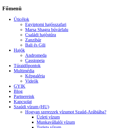
Főmenü
Úticélok
Egyiptomi hajósszafari
Marsa Shagra búvárfalu
Családi hajóstúra
Zanzibár
Bali és Gili
Hajók
Andromeda
Cassiopeia
Túraidőpontok
Multimédia
Képgaléria
Videók
GYIK
Blog
Partnereink
Kapcsolat
Szaúdi vízum (HU)
Hogyan szerezzek vízumot Szaúd-Arábiába?
Üzleti vízum
Munkavállalói vízum
Turista vízum