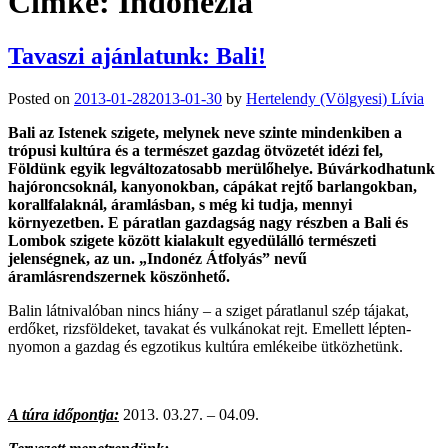
Címke:
Indonézia
Tavaszi ajánlatunk: Bali!
Posted on
2013-01-28
2013-01-30
by
Hertelendy (Völgyesi) Lívia
Bali az Istenek szigete, melynek neve szinte mindenkiben a
trópusi kultúra és a természet gazdag ötvözetét idézi fel,
Földünk egyik legváltozatosabb merülőhelye. Búvárkodhatunk
hajóroncsoknál, kanyonokban, cápákat rejtő barlangokban,
korallfalaknál, áramlásban, s még ki tudja, mennyi
környezetben. E páratlan gazdagság nagy részben a Bali és
Lombok szigete között kialakult egyedülálló természeti
jelenségnek, az un. „Indonéz Átfolyás” nevű
áramlásrendszernek köszönhető.
Balin látnivalóban nincs hiány – a sziget páratlanul szép tájakat,
erdőket, rizsföldeket, tavakat és vulkánokat rejt. Emellett lépten-
nyomon a gazdag és egzotikus kultúra emlékeibe ütközhetünk.
A túra időpontja:
2013. 03.27. – 04.09.