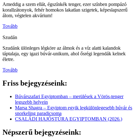
Ameddig a szem ellát, égszínkék tenger, ezer színben pompázó
korallzátonyok, fehér homokos lakatlan szigetek, képeslapszerű
álom, végtelen akvárium!
Tovább
Szudán
Szudánk ülönleges légköre az álmok és a víz alatti kalandok
táptalaja, egy igazi búvár-unikum, ahol ősrégi legendák kelnek
életre.
Tovább
Friss bejegyzéseink:
Búvárszafari Egyiptomban – merülések a Vörös-tenger
legszebb helyein
Marsa Shagra – Egyiptom egyik legkülönlegesebb búvár és
snorkeling paradicsoma
CSALÁDI HAJÓSTÚRA EGYIPTOMBAN (2026.)
Népszerű bejegyzéseink: