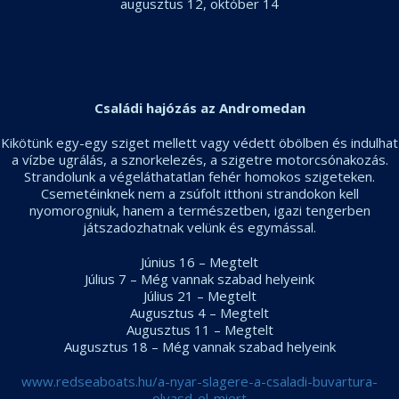
augusztus 12, október 14
Családi hajózás az Andromedan
Kikötünk egy-egy sziget mellett vagy védett öbölben és indulhat
a vízbe ugrálás, a sznorkelezés, a szigetre motorcsónakozás.
Strandolunk a végeláthatatlan fehér homokos szigeteken.
Csemetéinknek nem a zsúfolt itthoni strandokon kell
nyomorogniuk, hanem a természetben, igazi tengerben
játszadozhatnak velünk és egymással.
Június 16 – Megtelt
Július 7 – Még vannak szabad helyeink
Július 21 – Megtelt
Augusztus 4 – Megtelt
Augusztus 11 – Megtelt
Augusztus 18 – Még vannak szabad helyeink
www.redseaboats.hu/a-
nyar-slagere-a-csaladi-
buvartura-
olvasd-el-miert