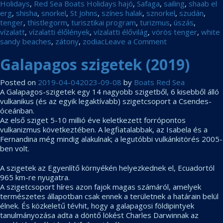
Holidays
,
Red Sea Boats Holidays hajó
,
Safaga
,
sailing
,
shaab el
erg
,
shisha
,
snorkel
,
St Johns
,
színes halak
,
sznorkel
,
szudán
,
tenger
,
thistlegorm
,
turisztikai program
,
turizmus
,
úszás
,
vízalatt
,
vízalatti élőlények
,
vízalatti élővilág
,
vörös tenger
,
white
on
sandy beaches
,
zátony
,
zodiac
Leave a Comment
Családi
Galapagos szigetek (2019)
hajóstúra
videó
–
Posted on
2019-04-04
2023-09-08
by
Boats Red Sea
2019
A Galapagos-szigetek egy 14 nagyobb szigetből, 6 kisebből álló
nyár
vulkanikus (és az egyik legaktívabb) szigetcsoport a Csendes-
óceánban.
Az első sziget 5-10 millió éve keletkezett forrópontos
vulkanizmus következtében. A legfiatalabbak, az Isabela és a
Fernandina még mindig alakulnak; a legutóbbi vulkánkitörés 2005-
ben volt.
A szigetek az Egyenlítő környékén helyezkednek el, Ecuadortól
965 km-re nyugatra.
A szigetcsoport híres azon fajok magas számáról, amelyek
természetes állapotban csak ennek a területnek a határain belül
élnek. És közkeletű tévhit, hogy a galapagosi földipintyek
tanulmányozása adta a döntő lökést Charles Darwinnak az