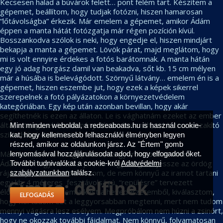
Kecsesen halad a búvárok felett… pont felém tart. Készítem a
gépemet, beállítom, hogy tudjak fotózni, hiszen hamarosan
“lőtávolságba” érkezik. Már emelem a gépemet, amikor Ádám
éppen a manta hátát fotózgatja már régen pozíción kívül.
Bosszankodva szólok is neki, hogy engedje el, hiszen mindjárt
bekapja a manta a gépemet. Lövök párat, majd meglátom, hogy
mi is volt ennyire érdekes a fotós barátomnak. A manta hátán
egy jó adag horgász damil van beakadva, sőt kb. 15 cm mélyen
már a húsába is belevágódott. Szörnyű látvány… emelem én is a
gépemet, hiszen eszembe jut, hogy ezek a képek sikerrel
szerepelnek a fotó pályázatokon a környezetvédelem
kategóriában. Egy kép után azonban bevillan, hogy akár
segíthetnék is ezen az állaton. Le is vághatnám ezeket az ember
által, a tengerek kizsákmányolására használt, több tonna szakító
Mint minden weboldal, a redseaboats.hu is használ cookie-
szilárdságú damilokat.
kat, hogy kellemesebb felhasználói élményben legyen
részed, amikor az oldalunkon jársz. Az "Értem" gomb
Már akasztom is le a gépemet, és gyorsan oda is adom
lenyomásával hozzájárulásodat adod, hogy elfogadod őket.
Ádámnak, hogy ne zavarjon, és hogy meg ne ijessze az ördög
További tudnivalókat a cookie-król
Adatvédelmi
ráját. Újra a manta fölé úszom, de nem könnyű az iramot tartani
szabályzatunkban
találsz.
Címke:
delfinek
egy kb. 4 méteres fesztávolságú, “repülésre” tervezett
élőlénnyel. Előveszem a kést a hevederzetemből, kiválasztom,
ELFOGADÁS
hogy hol tudom ezt a leggyorsabban megtenni, mert nem tudom
mennyi vágásra lesz esélyem. Megpróbálom nem húzni a zsinórt,
hogy ne okozzak további fájdalmat. Nem könnyű, folyamatosan