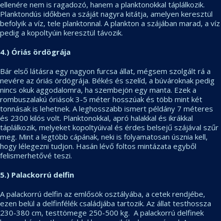
ellenére nem is ragadozó, hanem a planktonokkal táplálkozik.
Planktondús időkben a száját nagyra kitátja, amelyen keresztül
befolyik a víz, tele planktonnal. A plankton a szájában marad, a víz
pedig a kopoltyúin keresztül távozik.
4.) Óriás ördögrája
Bár első látásra egy nagyon furcsa állat, mégsem szolgált rá a
nevére az óriás ördögrája. Békés és szelíd, a búvároknak pedig
nincs okuk aggodalomra, ha szembejön egy manta. Ezek a
rombuszalakú óriások 3-5 méter hosszúak és több mint két
tonnásak is lehetnek. A leghosszabb ismert példány 7 méteres
és 2300 kilós volt. Planktonokkal, apró halakkal és ikrákkal
táplálkozik, melyeket kopoltyúival és érdes belsejű szájával szűr
meg. Mint a legtöbb cápának, neki is folyamatosan úsznia kell,
hogy lélegezni tudjon. Hasán lévő foltos mintázata egyből
felismerhetővé teszi.
5.) Palackorrú delfin
A palackorrú delfin az emlősök osztályába, a cetek rendjébe,
ezen belül a delfinfélék családjába tartozik. Az állat testhossza
230-380 cm, testtömege 250-500 kg. A palackorrú delfinek