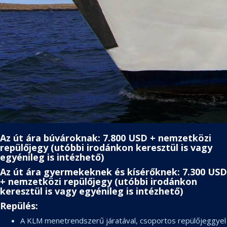
Az út ára búvároknak: 7.800 USD + nemzetközi
repülőjegy (utóbbi irodánkon keresztül is vagy
egyénileg is intézhető)
Az út ára gyermekeknek és kísérőknek: 7.300 USD
+ nemzetközi repülőjegy (utóbbi irodánkon
keresztül is vagy egyénileg is intézhető)
Repülés:
A KLM menetrendszerű járatával, csoportos repülőjeggyel