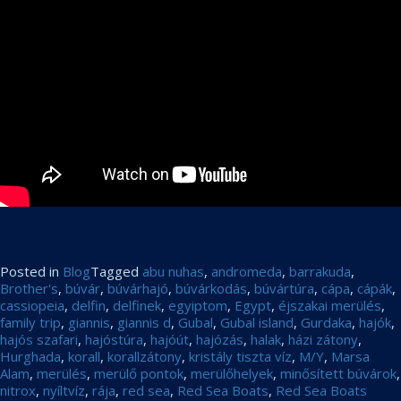
Posted in
Blog
Tagged
abu nuhas
,
andromeda
,
barrakuda
,
Brother's
,
búvár
,
búvárhajó
,
búvárkodás
,
búvártúra
,
cápa
,
cápák
,
cassiopeia
,
delfin
,
delfinek
,
egyiptom
,
Egypt
,
éjszakai merülés
,
family trip
,
giannis
,
giannis d
,
Gubal
,
Gubal island
,
Gurdaka
,
hajók
,
hajós szafari
,
hajóstúra
,
hajóút
,
hajózás
,
halak
,
házi zátony
,
Hurghada
,
korall
,
korallzátony
,
kristály tiszta víz
,
M/Y
,
Marsa
Alam
,
merülés
,
merülő pontok
,
merülőhelyek
,
minősített búvárok
,
nitrox
,
nyíltvíz
,
rája
,
red sea
,
Red Sea Boats
,
Red Sea Boats