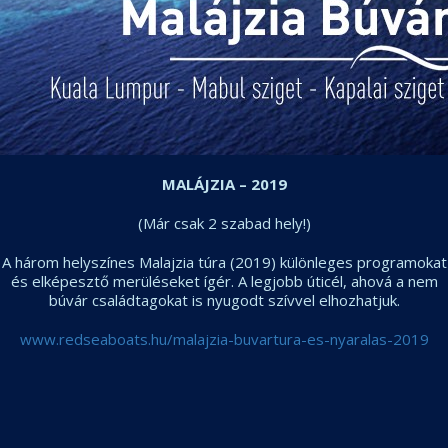
MALÁJZIA – 2019
(Már csak 2 szabad hely!)
A három helyszínes Malajzia túra (2019) különleges programokat
és elképesztő merüléseket ígér. A legjobb úticél, ahová a nem
búvár családtagokat is nyugodt szívvel elhozhatjuk.
www.redseaboats.hu/malajzia-buvartura-es-nyaralas-2019