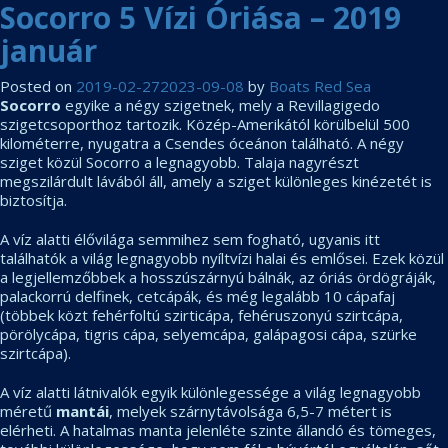
Socorro 5 Vízi Óriása – 2019
es
utak
január
a
Red
Sea
Posted on
2019-02-27
2023-09-08
by
Boats Red Sea
Boats
Socorro
egyike a négy szigetnek, mely a Revillagigedo
Holidays-
szigetcsoporthoz tartozik. Közép-Amerikától körülbelül 500
től
kilométerre, nyugatra a Csendes óceánon található. A négy
sziget közül Socorro a legnagyobb. Talaja nagyrészt
megszilárdult lávából áll, amely a sziget különleges kinézetét is
biztosítja.
A víz alatti élővilága semmihez sem fogható, ugyanis itt
találhatók a világ legnagyobb nyíltvízi halai és emlősei. Ezek közül
a legjellemzőbbek a hosszúszárnyú bálnák, az óriás ördögráják,
palackorrú delfinek, cetcápák, és még legalább 10 cápafaj
(többek közt fehérfoltú szirticápa, fehéruszonyú szirtcápa,
pörölycápa, tigris cápa, selyemcápa, galápagosi cápa, szürke
szirtcápa).
A víz alatti látnivalók egyik különlegessége a világ legnagyobb
méretű
mantái
, melyek szárnytávolsága 6,5-7 métert is
elérheti. A hatalmas manta jelenléte szinte állandó és tömeges,