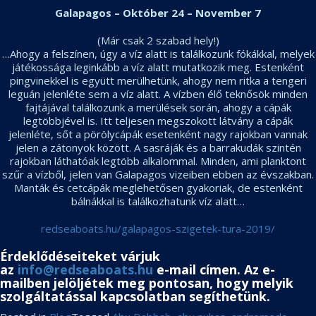
Galapagos – Október 24 – November 7
(Már csak 2 szabad hely!)
…Ahogy a felszínen, úgy a víz alatt is találkozunk fókákkal, melyek
játékossága leginkább a víz alatt mutatkozik meg. Estenként
pingvinekkel is együtt merülhetünk, ahogy nem ritka a tengeri
leguán jelenléte sem a víz alatt. A vízben élő teknősök minden
fajtájával találkozunk a merülések során, ahogy a cápák
legtöbbjével is. Itt teljesen megszokott látvány a cápák
jelenléte, sőt a pörölycápák esetenként nagy rajokban vannak
jelen a zátonyok között. A sasráják és a barrakudák szintén
rajokban láthatóak legtöbb alkalommal. Minden, ami planktont
szűr a vízből, jelen van Galapagos vizeiben ebben az évszakban.
Manták és cetcápák meglehetősen gyakoriak, de estenként
bálnákkal is találkozhatunk víz alatt…
redseaboats.hu/galapagos-szigetek-tura-2019/
Érdeklődéseiteket várjuk
az
info@redseaboats.hu
e-mail címen. Az e-
mailben jelöljétek meg pontosan, hogy melyik
szolgáltatással kapcsolatban segíthetünk.