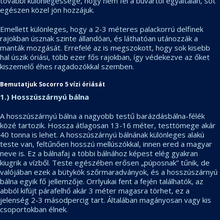
további különlegessége, hogy nem fél a búvártól egyáltalán, sőt
egészen közel jön hozzájuk.
Emellett különleges, hogy a 2-3 méteres palackorrú delfinek
rajokban úsznak szinte állandóan, és láthatóan utánozzák a
manták mozgását. Errefelé az is megszokott, hogy sok kisebb
hal úszik óriási, több ezer fős rajokban, így védekezve az őket
kiszemelő éhes ragadozókkal szemben.
Bemutatjuk Socorro 5 vízi óriását
1.) Hosszúszárnyú bálna
A hosszúszárnyú bálna a nagyobb testű barázdásbálna-félék
közé tartozik. Hossza átlagosan 13-16 méter, testtömege akár
40 tonna is lehet. A hosszúszárnyú bálnának különleges alakú
teste van, feltűnően hosszú mellúszókkal, innen ered a magyar
neve is. Ez a bálnafaj a többi bálnához képest elég gyakran
kiugrik a vízből. Teste egészében erősen „púposnak” tűnik, de
valójában ezek a bütykök szőrmaradványok, és a hosszúszárnyú
bálna egyik fő jellemzője. Orrlyukai fent a fején találhatók, az
abból kifújt párafelhő akár 3 méter magasra törhet, ez a
jelenség 2-3 másodpercig tart. Általában magányosan vagy kis
csoportokban élnek.