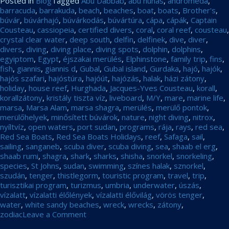
Posted in
Blog
Tagged
Abu Dabbab
,
abu nuhas
,
andromeda
,
barracuda
,
barrakuda
,
beach
,
beaches
,
boat
,
boats
,
Brother's
,
búvár
,
búvárhajó
,
búvárkodás
,
búvártúra
,
cápa
,
cápák
,
Captain
Cousteau
,
cassiopeia
,
certified divers
,
coral
,
coral reef
,
cousteau
,
crystal clear water
,
deep south
,
delfin
,
delfinek
,
dive
,
diver
,
divers
,
diving
,
diving place
,
diving spots
,
dolphin
,
dolphins
,
egyiptom
,
Egypt
,
éjszakai merülés
,
Elphinstone
,
family trip
,
fins
,
fish
,
giannis
,
giannis d
,
Gubal
,
Gubal island
,
Gurdaka
,
hajó
,
hajók
,
hajós szafari
,
hajóstúra
,
hajóút
,
hajózás
,
halak
,
házi zátony
,
holiday
,
house reef
,
Hurghada
,
Jacques-Yves Cousteau
,
korall
,
korallzátony
,
kristály tiszta víz
,
liveboard
,
M/Y
,
mare
,
marine life
,
marsa
,
Marsa Alam
,
marsa shagra
,
merülés
,
merülő pontok
,
merülőhelyek
,
minősített búvárok
,
nature
,
night diving
,
nitrox
,
nyíltvíz
,
open waters
,
port sudan
,
programs
,
rája
,
rays
,
red sea
,
Red Sea Boats
,
Red Sea Boats Holidays
,
reef
,
Safaga
,
sail
,
sailing
,
sanganeb
,
scuba diver
,
scuba diving
,
sea
,
shaab el erg
,
shaab rumi
,
shagra
,
shark
,
sharks
,
shisha
,
snorkel
,
snorkeling
,
species
,
St Johns
,
sudan
,
swimming
,
színes halak
,
sznorkel
,
szudán
,
tenger
,
thistlegorm
,
touristic program
,
travel
,
trip
,
turisztikai program
,
turizmus
,
umbria
,
underwater
,
úszás
,
vízalatt
,
vízalatti élőlények
,
vízalatti élővilág
,
vörös tenger
,
water
,
white sandy beaches
,
wreck
,
wrecks
,
zátony
,
on
zodiac
Leave a Comment
2019-