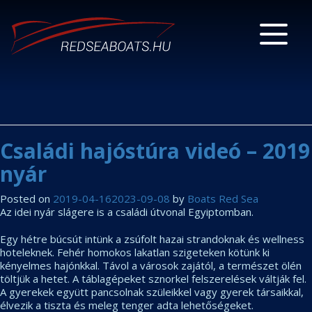
Családi hajóstúra videó – 2019
nyár
Posted on
2019-04-16
2023-09-08
by
Boats Red Sea
Az idei nyár slágere is a családi útvonal Egyiptomban.
Egy hétre búcsút intünk a zsúfolt hazai strandoknak és wellness
hoteleknek. Fehér homokos lakatlan szigeteken kötünk ki
kényelmes hajónkkal. Távol a városok zajától, a természet ölén
töltjük a hetet. A táblagépeket sznorkel felszerelések váltják fel.
A gyerekek együtt pancsolnak szüleikkel vagy gyerek társaikkal,
élvezik a tiszta és meleg tenger adta lehetőségeket.