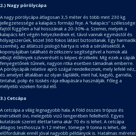
2.) Nagy pörölycápa
A nagy pörölycápa átlagosan 3,5 méter és több mint 230 kg.
Jellegzetessége a kalapács formájú feje. A “kalapács” szélessége
fajtól függően a hal hosszának a 20-30%-a. Szemei, melyek a
kalapács két végén helyezkednek el, távol vannak egymástól és
hólyagszerűek, közel 360 fokos látást biztosítanak. Egy harmadik
szemhéj, az átlátszó pislogó hártya is védi a sérülésektől. A
koponyájában található érzékszerv segítségével a homok alá
elbújt élőlények szívverését is képes érzékelni. Míg ezek a cápák
fenyegetőnek tűnnek, nagyon ritka esetben támadnak emberre.
A pörölycápák relatíve apró szájjal rendelkeznek, mely lefelé néz,
és amelyet általában az olyan táplálék, mint hal, kagyló, garnéla,
tintahal, polip és tüskés rája elkapására használják. Főleg a
mélyebb vizeken fordul elő.
3.) Cetcápa
A cetcápa a világ legnagyobb hala. A Föld összes trópusi és
mérsékelt övi, melegebb vizű tengerében fellelhető. Egyes
kutatások szerint élettartama akár 70 év is lehet. A cetcápa
átlagos testhossza 9-12 méter, tömege 9 tonna is lehet, de
előfordulnak ennél jóval nagyobb példányok is. Hatalmas méretei