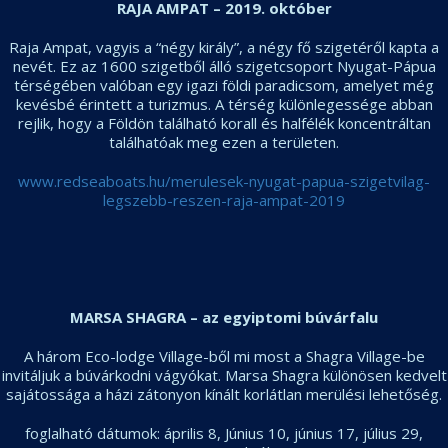
RAJA AMPAT – 2019. október
Raja Ampat, vagyis a “négy király”, a négy fő szigetéről kapta a
nevét. Ez az 1600 szigetből álló szigetcsoport Nyugat-Pápua
térségében valóban egy igazi földi paradicsom, amelyet még
kevésbé érintett a turizmus. A térség különlegessége abban
rejlik, hogy a Földön található korall és halfélék koncentráltan
találhatóak meg ezen a területen.
www.redseaboats.hu/
merulesek-nyugat-papua-
szigetvilag-
legszebb-reszen-
raja-ampat-2019
MARSA SHAGRA – az egyiptomi búvárfalu
A három Eco-lodge Village-ből mi most a Shagra Village-be
invitáljuk a búvárkodni vágyókat. Marsa Shagra különösen kedvelt
sajátossága a házi zátonyon kínált korlátlan merülési lehetőség.
foglalható dátumok: április 8, Június 10, június 17, július 29,