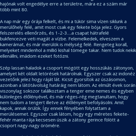
hajónak volt engedélye erre a területre, mára ez a szám már
több mint 80.
A nap már egy órája felkelt, és mi a tükör sima vízen siklunk a
merülőhely felé, amit most csak egy fekete bója jelez. Gyors
felszerelés ellenőrzés, és 1-2-3….a csapat hátrafelé
bukfencezve veti magát a vízbe. Felemelkedek, elveszem a
kamerámat, és már merülök is mélység felé. Rengeteg korall,
melyeket mindenhol a millió kishal tömege takar. Nem tudok nekik
ellenállni, imádom ezeket fotózni.
Szép lassan haladok a csoport mögött egy hosszúkás zátonyon,
amelyet két oldalt letörések határolnak. Egyszer csak az indonéz
vezetőnk jelez hogy ráját lát. Kicsit gyorsítok az úszásomon,
azonban a látótávolság határáig nem látom. Az elmúlt évek során
viszonylag sokszor találkoztam a tenger eme nemes és egyben
különleges élőlényével, és már réges-rég megtanultam, hogy
nem tudom a tengert illetve az élőlényeit befolyásolni. Amit
kapok, annak örülök. Így ennek fényében folytattam a
merülésemet. Egyszer csak látom, hogy egy méretes fekete-
fehér manta rája kecsesen úszik a zátony gerince fölött a
csoport nagy-nagy örömére.