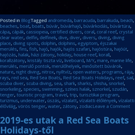
Posted in
Blog
Tagged
andromeda
,
barracuda
,
barrakuda
,
beach
,
beaches
,
boat
,
boats
,
búvár
,
búvárhajó
,
búvárkodás
,
búvártúra
,
cápa
,
cápák
,
cassiopeia
,
certified divers
,
coral
,
coral reef
,
crystal
clear water
,
delfin
,
delfinek
,
dive
,
diver
,
divers
,
diving
,
diving
place
,
diving spots
,
dolphin
,
dolphins
,
egyiptom
,
éjszakai
merülés
,
fins
,
fish
,
hajó
,
hajók
,
hajós szafari
,
hajóstúra
,
hajóút
,
hajózás
,
halak
,
házi zátony
,
holiday
,
house reef
,
korall
,
korallzátony
,
kristály tiszta víz
,
liveboard
,
M/Y
,
mare
,
marine life
,
merülés
,
merülő pontok
,
merülőhelyek
,
minősített búvárok
,
nature
,
night diving
,
nitrox
,
nyíltvíz
,
open waters
,
programs
,
rája
,
rays
,
red sea
,
Red Sea Boats
,
Red Sea Boats Holidays
,
reef
,
sail
,
scuba diver
,
scuba diving
,
sea
,
shark
,
sharks
,
shisha
,
snorkel
,
snorkeling
,
species
,
swimming
,
színes halak
,
sznorkel
,
szudán
,
tenger
,
touristic program
,
travel
,
trip
,
turisztikai program
,
turizmus
,
underwater
,
úszás
,
vízalatt
,
vízalatti élőlények
,
vízalatti
on
élővilág
,
vörös tenger
,
water
,
zátony
,
zodiac
Leave a Comment
Ga
2019-es utak a Red Sea Boats
sz
(2
Holidays-től