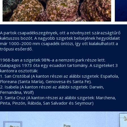
A partok csapadékszegények, ott a növényzet szárazságtűrő
kaktuszos bozót. A nagyobb szigetek belsejének hegyoldalait
már 1000–2000 mm csapadék öntözi, így ott kialakulhatott a
trópusi esőerdő.
1968-ban a szigetek 98%-a a nemzeti park része lett.
Galapagos 1973 óta egy ecuadori tartomány. A szigeteket 3
kantonra osztották:
1. San Cristóbal (A kanton részei az alábbi szigetek: Española,
Floreana (Santa María), Genovesa és Santa Fe).
2. Isabela (A kanton részei az alábbi szigetek: Darwin,
Fernandina, Wolf)
3. Santa Cruz (A kanton részei az alábbi szigetek: Marchena,
Pinta, Pinzón, Rábida, San Salvador és Seymour)