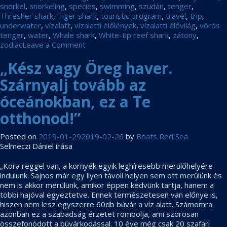
snorkel
,
snorkeling
,
species
,
swimming
,
szudán
,
tenger
,
Thresher shark
,
Tiger shark
,
touristic program
,
travel
,
trip
,
underwater
,
vízalatt
,
vízalatti élőlények
,
vízalatti élővilág
,
vörös
tenger
,
water
,
Whale shark
,
White-tip reef shark
,
zátony
,
on
zodiac
Leave a Comment
Socorro
„Kész vagy Öreg haver.
5
Vízi
Szárnyalj tovább az
Óriása
–
óceánokban, ez a Te
2019
január
otthonod!”
Posted on
2019-01-29
2019-02-26
by
Boats Red Sea
Selmeczi Dániel írása
„Kora reggel van, a környék egyik leghíresebb merülőhelyére
indulunk. Sajnos már egy ilyen távoli helyen sem ott merülünk és
nem is akkor merülünk, amikor éppen kedvünk tartja, hanem a
többi hajóval egyeztetve. Ennek természetesen van előnye is,
hiszen nem lesz egyszerre 60db búvár a víz alatt. Számomra
azonban ez a szabadság érzetet rombolja, ami szorosan
összefonódott a búvárkodással. 10 éve még csak 20 szafari