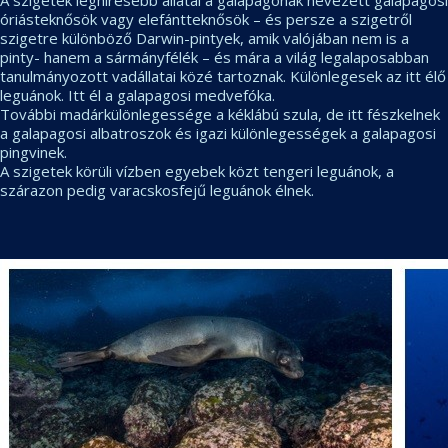
A szigetek leghíresebb állatai a galapagonak nevezett galapagosi
óriásteknősök vagy elefántteknősök – és persze a szigetről
szigetre különböző Darwin-pintyek, amik valójában nem is a
pinty- hanem a sármányfélék – és mára a világ legalaposabban
tanulmányozott vadállatai közé tartoznak. Különlegesek az itt élő
leguánok. Itt él a galapagosi medvefóka.
További madárkülönlegessége a kéklábú szula, de itt fészkelnek
a galapagosi albatroszok és igazi különlegességek a galapagosi
pingvinek.
A szigetek körüli vízben egyebek közt tengeri leguánok, a
szárazon pedig varacskosfejű leguánok élnek.