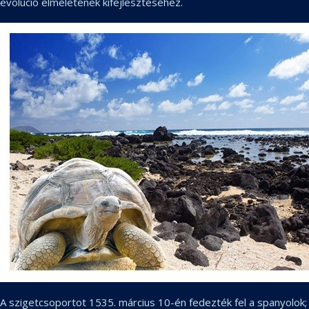
evolúció elméletének kifejlesztéséhez.
A szigetcsoportot 1535. március 10-én fedezték fel a spanyolok;