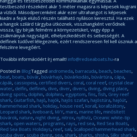
hanggal és testbeszéddel kommunikálnak egymással. A
testbeszéd részeként akár 5 méter magasra is képesek kiugrani
a vízből. Másodpercenként akár ezer ultrahangot is képesek
kiadni a fejük elülső részén található nyíláson keresztül. Ha ezek
a hangok szilárd tárgyba ütköznek, visszhangként verődnek
vissza, így bírják felmérni a környezetüket, vagy épp a
zsákmányuk nagyságát, elhelyezkedését és sebességét. A
delfinek tüdővel lélegeznek, ezért rendszeresen fel kell úszniuk a
felszínre levegőért.
További információért írj emailt!
info@redseaboats.hu
-ra
Posted in
Blog
Tagged
andromeda
,
barracuda
,
beach
,
beaches
,
boat
,
boats
,
búvár
,
búvárhajó
,
búvárkodás
,
búvártúra
,
cápa
,
cápák
,
cassiopeia
,
certified divers
,
coral
,
coral reef
,
crystal clear
water
,
delfin
,
delfinek
,
dive
,
diver
,
divers
,
diving
,
diving place
,
diving spots
,
dolphin
,
dolphins
,
egyiptom
,
fins
,
fish
,
Grey reef
shark
,
Guitarfish
,
hajó
,
hajók
,
hajós szafari
,
hajóstúra
,
hajóút
,
hammerhead shark
,
holiday
,
house reef
,
korall
,
korallzátony
,
Leopard shark
,
liveboard
,
M/Y
,
mare
,
marine life
,
minősített
búvárok
,
nature
,
night diving
,
nitrox
,
nyíltvíz
,
Oceanic white-tip
shark
,
open waters
,
programs
,
rays
,
red sea
,
Red Sea Boats
,
Red Sea Boats Holidays
,
reef
,
sail
,
Scalloped hammerhead shark
,
scuba diver
,
scuba diving
,
sea
,
shark
,
sharks
,
shisha
,
Silky shark
,