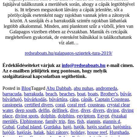
fajtájával találkozunk a merülések során, ahogy a cápák legtöbbjével
is. Itt teljesen megszokott látvány a cápák jelenléte, sőt a
pörölycápák esetenként nagy rajokban vannak jelen a zátonyok
között. A sasráják és a barrakudák szintén rajokban láthatóak
legtöbb alkalommal. Minden, ami planktont szűr a vízből, jelen van
Galapagos vizeiben ebben az évszakban. Manták és cetcápák
meglehetősen gyakoriak, de estenként bálnákkal is találkozhatunk
víz alatt…
redseaboats.hu/galapagos-szigetek-tura-2019/
Érdeklődéseiteket várjuk az
info@redseaboats.hu
e-mail címen.
Az e-mailben jelöljétek meg pontosan, hogy melyik
szolgáltatással kapcsolatban segíthetünk.
Posted in
Blog
Tagged
Abu Dabbab
,
abu nuhas
,
andromeda
,
barracuda
,
barrakuda
,
beach
,
beaches
,
boat
,
boats
,
Brother's
,
búvár
,
búvárhajó
,
búvárkodás
,
búvártúra
,
cápa
,
cápák
,
Captain Cousteau
,
cassiopeia
,
certified divers
,
coral
,
coral reef
,
cousteau
,
crystal clear
water
,
deep south
,
delfin
,
delfinek
,
dive
,
diver
,
divers
,
diving
,
diving
place
,
diving spots
,
dolphin
,
dolphins
,
egyiptom
,
Egypt
,
éjszakai
merülés
,
Elphinstone
,
family trip
,
fins
,
fish
,
giannis
,
giannis d
,
Gubal
,
Gubal island
,
Gurdaka
,
hajó
,
hajók
,
hajós szafari
,
hajóstúra
,
hajóút
,
hajózás
,
halak
,
házi zátony
,
holiday
,
house reef
,
Hurghada
,