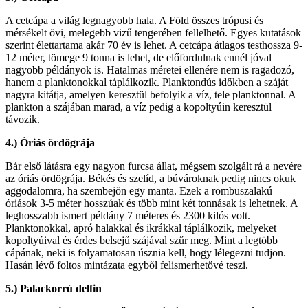
A cetcápa a világ legnagyobb hala. A Föld összes trópusi és
mérsékelt övi, melegebb vizű tengerében fellelhető. Egyes kutatások
szerint élettartama akár 70 év is lehet. A cetcápa átlagos testhossza 9-
12 méter, tömege 9 tonna is lehet, de előfordulnak ennél jóval
nagyobb példányok is. Hatalmas méretei ellenére nem is ragadozó,
hanem a planktonokkal táplálkozik. Planktondús időkben a száját
nagyra kitátja, amelyen keresztül befolyik a víz, tele planktonnal. A
plankton a szájában marad, a víz pedig a kopoltyúin keresztül
távozik.
4.) Óriás ördögrája
Bár első látásra egy nagyon furcsa állat, mégsem szolgált rá a nevére
az óriás ördögrája. Békés és szelíd, a búvároknak pedig nincs okuk
aggodalomra, ha szembejön egy manta. Ezek a rombuszalakú
óriások 3-5 méter hosszúak és több mint két tonnásak is lehetnek. A
leghosszabb ismert példány 7 méteres és 2300 kilós volt.
Planktonokkal, apró halakkal és ikrákkal táplálkozik, melyeket
kopoltyúival és érdes belsejű szájával szűr meg. Mint a legtöbb
cápának, neki is folyamatosan úsznia kell, hogy lélegezni tudjon.
Hasán lévő foltos mintázata egyből felismerhetővé teszi.
5.) Palackorrú delfin