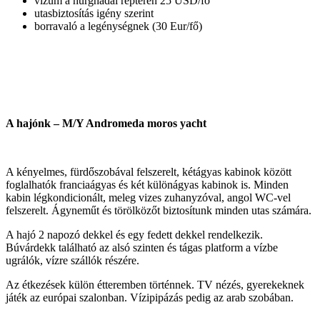
vízum a hurghadai reptéren 25 USD/fő
utasbiztosítás igény szerint
borravaló a legénységnek (30 Eur/fő)
A hajónk – M/Y Andromeda moros yacht
A kényelmes, fürdőszobával felszerelt, kétágyas kabinok között
foglalhatók franciaágyas és két különágyas kabinok is. Minden
kabin légkondicionált, meleg vizes zuhanyzóval, angol WC-vel
felszerelt. Ágyneműt és törölközőt biztosítunk minden utas számára.
A hajó 2 napozó dekkel és egy fedett dekkel rendelkezik.
Búvárdekk található az alsó szinten és tágas platform a vízbe
ugrálók, vízre szállók részére.
Az étkezések külön étteremben történnek. TV nézés, gyerekeknek
játék az európai szalonban. Vízipipázás pedig az arab szobában.