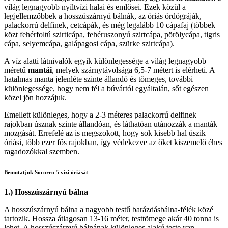
világ legnagyobb nyíltvízi halai és emlősei. Ezek közül a
legjellemzőbbek a hosszúszárnyú bálnák, az óriás ördögráják,
palackorrú delfinek, cetcápák, és még legalább 10 cápafaj (többek
közt fehérfoltú szirticápa, fehéruszonyú szirtcápa, pörölycápa, tigris
cápa, selyemcápa, galápagosi cápa, szürke szirtcápa).
A víz alatti látnivalók egyik különlegessége a világ legnagyobb
méretű
mantái
, melyek szárnytávolsága 6,5-7 métert is elérheti. A
hatalmas manta jelenléte szinte állandó és tömeges, további
különlegessége, hogy nem fél a búvártól egyáltalán, sőt egészen
közel jön hozzájuk.
Emellett különleges, hogy a 2-3 méteres palackorrú delfinek
rajokban úsznak szinte állandóan, és láthatóan utánozzák a manták
mozgását. Errefelé az is megszokott, hogy sok kisebb hal úszik
óriási, több ezer fős rajokban, így védekezve az őket kiszemelő éhes
ragadozókkal szemben.
Bemutatjuk Socorro 5 vízi óriását
1.) Hosszúszárnyú bálna
A hosszúszárnyú bálna a nagyobb testű barázdásbálna-félék közé
tartozik. Hossza átlagosan 13-16 méter, testtömege akár 40 tonna is
lehet. A hosszúszárnyú bálnának különleges alakú teste van,