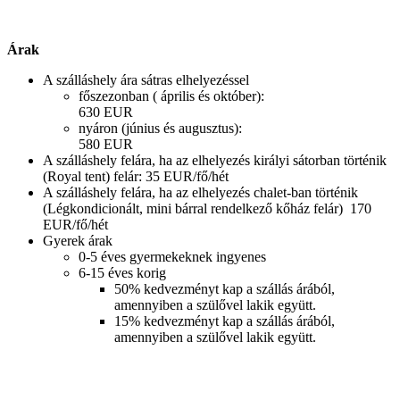
Árak
A szálláshely ára sátras elhelyezéssel
főszezonban ( április és október):
630 EUR
nyáron (június és augusztus):
580 EUR
A szálláshely felára, ha az elhelyezés királyi sátorban történik
(Royal tent) felár: 35 EUR/fő/hét
A szálláshely felára, ha az elhelyezés chalet-ban történik
(Légkondicionált, mini bárral rendelkező kőház felár) 170
EUR/fő/hét
Gyerek árak
0-5 éves gyermekeknek ingyenes
6-15 éves korig
50% kedvezményt kap a szállás árából,
amennyiben a szülővel lakik együtt.
15% kedvezményt kap a szállás árából,
amennyiben a szülővel lakik együtt.