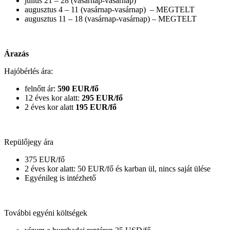
július 21 – 28 (vasárnap-vasárnap)
augusztus 4 – 11 (vasárnap-vasárnap) – MEGTELT
augusztus 11 – 18 (vasárnap-vasárnap) – MEGTELT
Árazás
Hajóbérlés ára:
felnőtt ár:
590 EUR/fő
12 éves kor alatt:
295 EUR/fő
2 éves kor alatt
195 EUR/fő
Repülőjegy ára
375 EUR/fő
2 éves kor alatt: 50 EUR/fő és karban ül, nincs saját ülése
Egyénileg is intézhető
További egyéni költségek