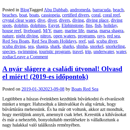
Posted in
Blog
Tagged
Abu Dabbab
,
andromeda
,
barracuda
,
beach
,
beaches
,
boat
,
boats
,
cassiopeia
,
certified divers
,
coral
,
coral reef
,
crystal clear water
,
dive
,
diver
,
divers
,
diving
,
diving place
,
diving
spots
,
dolphin
,
dolphins
,
Egypt
,
Elphinstone
,
fins
,
fish
,
holiday
,
house reef
,
liveboard
,
M/Y
,
mare
,
marine life
,
marsa
,
marsa shagra
,
nature
,
night diving
,
nitrox
,
open waters
,
programs
,
rays
,
red sea
,
Red Sea Boats
,
Red Sea Boats Holidays
,
reef
,
sail
,
scuba diver
,
scuba diving
,
sea
,
shagra
,
shark
,
sharks
,
shisha
,
snorkel
,
snorkeling
,
species
,
swimming
,
touristic program
,
travel
,
trip
,
underwater
,
water
,
on
zodiac
Leave a Comment
Magyar
hetek
A nyár slágere a családi útvonal! Olvasd
Marsa
el miért! (2019-es időpontok)
Shagrában,
az
egyiptomi
Posted on
2019-01-30
2023-09-08
by
Boats Red Sea
búvárfaluban
(2019)
Legtöbben a húszas éveinkben kezdtünk búvárkodni és elvarázsolt
–
minket a tenger. Habzsoltuk a látnivalókat és alig vártuk, hogy
Árakkal
búvártúrára mehessünk. És ha már ott voltunk, akkor azt mondtuk,
hogy merüljünk annyit, amennyit csak lehet. Kerestük a kihívásokat
és már a nehezebb, bonyolultabb merülésekre is vállalkoztunk a
nagy halakkal való találkozás reményében.