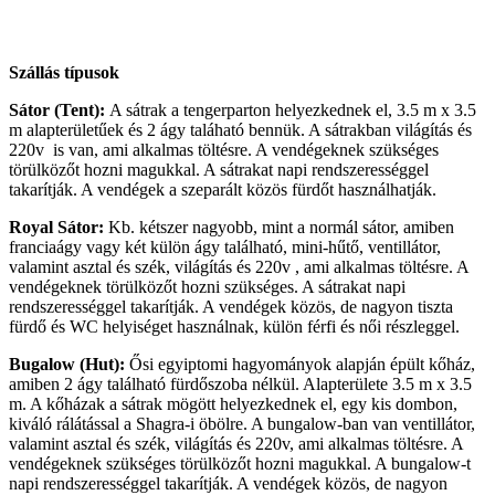
Szállás típusok
Sátor (Tent):
A sátrak a tengerparton helyezkednek el, 3.5 m x 3.5
m alapterületűek és 2 ágy taláható bennük. A sátrakban világítás és
220v is van, ami alkalmas töltésre. A vendégeknek szükséges
törülközőt hozni magukkal. A sátrakat napi rendszerességgel
takarítják. A vendégek a szeparált közös fürdőt használhatják.
Royal Sátor:
Kb. kétszer nagyobb, mint a normál sátor, amiben
franciaágy vagy két külön ágy található, mini-hűtő, ventillátor,
valamint asztal és szék, világítás és 220v , ami alkalmas töltésre. A
vendégeknek törülközőt hozni szükséges. A sátrakat napi
rendszerességgel takarítják. A vendégek közös, de nagyon tiszta
fürdő és WC helyiséget használnak, külön férfi és női részleggel.
Bugalow (Hut):
Ősi egyiptomi hagyományok alapján épült kőház,
amiben 2 ágy található fürdőszoba nélkül. Alapterülete 3.5 m x 3.5
m. A kőházak a sátrak mögött helyezkednek el, egy kis dombon,
kiváló rálátással a Shagra-i öbölre. A bungalow-ban van ventillátor,
valamint asztal és szék, világítás és 220v, ami alkalmas töltésre. A
vendégeknek szükséges törülközőt hozni magukkal. A bungalow-t
napi rendszerességgel takarítják. A vendégek közös, de nagyon