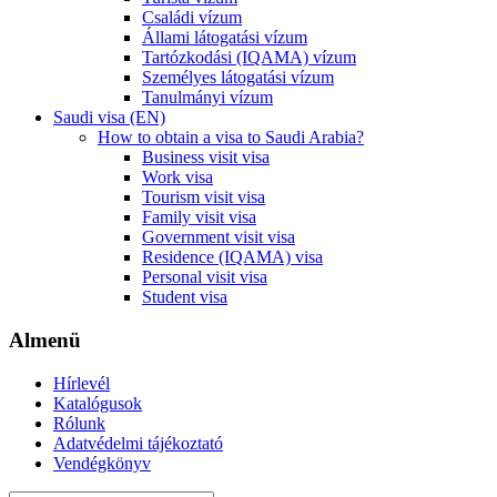
Családi vízum
Állami látogatási vízum
Tartózkodási (IQAMA) vízum
Személyes látogatási vízum
Tanulmányi vízum
Saudi visa (EN)
How to obtain a visa to Saudi Arabia?
Business visit visa
Work visa
Tourism visit visa
Family visit visa
Government visit visa
Residence (IQAMA) visa
Personal visit visa
Student visa
Almenü
Hírlevél
Katalógusok
Rólunk
Adatvédelmi tájékoztató
Vendégkönyv