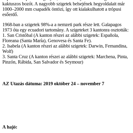
kaktuszos bozót. A nagyobb szigetek belsejének hegyoldalait már
1000–2000 mm csapadék öntözi, így ott kialakulhatott a trópusi
esőerdő.
1968-ban a szigetek 98%-a a nemzeti park része lett. Galapagos
1973 óta egy ecuadori tartomány. A szigeteket 3 kantonra osztották:
1. San Cristóbal (A kanton részei az alábbi szigetek: Española,
Floreana (Santa María), Genovesa és Santa Fe).
2. Isabela (A kanton részei az alábbi szigetek: Darwin, Fernandina,
Wolf)
3. Santa Cruz (A kanton részei az alábbi szigetek: Marchena, Pinta,
Pinzón, Rábida, San Salvador és Seymour)
AZ Utazás dátuma: 2019 október 24 – november 7
A hajó: