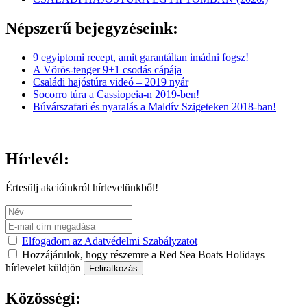
Népszerű bejegyzéseink:
9 egyiptomi recept, amit garantáltan imádni fogsz!
A Vörös-tenger 9+1 csodás cápája
Családi hajóstúra videó – 2019 nyár
Socorro túra a Cassiopeia-n 2019-ben!
Búvárszafari és nyaralás a Maldív Szigeteken 2018-ban!
Hírlevél:
Értesülj akcióinkról hírlevelünkből!
Elfogadom az Adatvédelmi Szabályzatot
Hozzájárulok, hogy részemre a Red Sea Boats Holidays
hírlevelet küldjön
Feliratkozás
Közösségi: