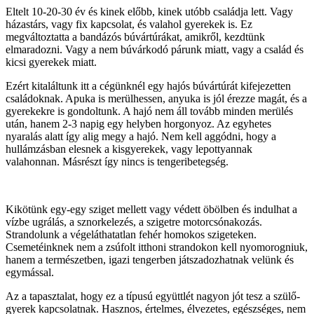
Eltelt 10-20-30 év és kinek előbb, kinek utóbb családja lett. Vagy
házastárs, vagy fix kapcsolat, és valahol gyerekek is. Ez
megváltoztatta a bandázós búvártúrákat, amikről, kezdtünk
elmaradozni. Vagy a nem búvárkodó párunk miatt, vagy a család és
kicsi gyerekek miatt.
Ezért kitaláltunk itt a cégünknél egy hajós búvártúrát kifejezetten
családoknak. Apuka is merülhessen, anyuka is jól érezze magát, és a
gyerekekre is gondoltunk. A hajó nem áll tovább minden merülés
után, hanem 2-3 napig egy helyben horgonyoz. Az egyhetes
nyaralás alatt így alig megy a hajó. Nem kell aggódni, hogy a
hullámzásban elesnek a kisgyerekek, vagy lepottyannak
valahonnan. Másrészt így nincs is tengeribetegség.
Kikötünk egy-egy sziget mellett vagy védett öbölben és indulhat a
vízbe ugrálás, a sznorkelezés, a szigetre motorcsónakozás.
Strandolunk a végeláthatatlan fehér homokos szigeteken.
Csemetéinknek nem a zsúfolt itthoni strandokon kell nyomorogniuk,
hanem a természetben, igazi tengerben játszadozhatnak velünk és
egymással.
Az a tapasztalat, hogy ez a típusú együttlét nagyon jót tesz a szülő-
gyerek kapcsolatnak. Hasznos, értelmes, élvezetes, egészséges, nem