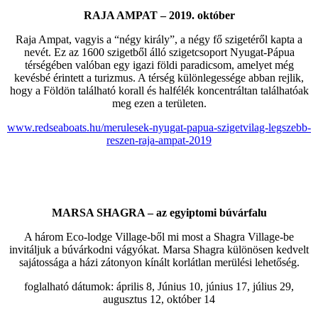
RAJA AMPAT – 2019. október
Raja Ampat, vagyis a “négy király”, a négy fő szigetéről kapta a
nevét. Ez az 1600 szigetből álló szigetcsoport Nyugat-Pápua
térségében valóban egy igazi földi paradicsom, amelyet még
kevésbé érintett a turizmus. A térség különlegessége abban rejlik,
hogy a Földön található korall és halfélék koncentráltan találhatóak
meg ezen a területen.
www.redseaboats.hu/
merulesek-nyugat-papua-
szigetvilag-legszebb-
reszen-
raja-ampat-2019
MARSA SHAGRA – az egyiptomi búvárfalu
A három Eco-lodge Village-ből mi most a Shagra Village-be
invitáljuk a búvárkodni vágyókat. Marsa Shagra különösen kedvelt
sajátossága a házi zátonyon kínált korlátlan merülési lehetőség.
foglalható dátumok: április 8, Június 10, június 17, július 29,
augusztus 12, október 14