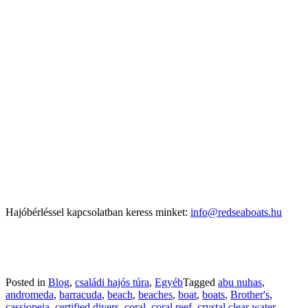
Hajóbérléssel kapcsolatban keress minket:
info@redseaboats.hu
Posted in
Blog
,
családi hajós túra
,
Egyéb
Tagged
abu nuhas
,
andromeda
,
barracuda
,
beach
,
beaches
,
boat
,
boats
,
Brother's
,
cassiopeia
,
certified divers
,
coral
,
coral reef
,
crystal clear water
,