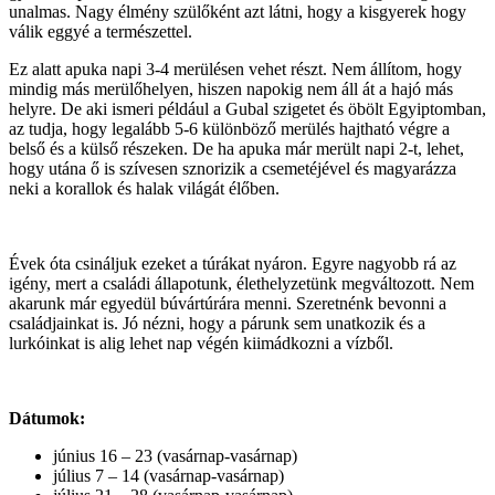
unalmas. Nagy élmény szülőként azt látni, hogy a kisgyerek hogy
válik eggyé a természettel.
Ez alatt apuka napi 3-4 merülésen vehet részt. Nem állítom, hogy
mindig más merülőhelyen, hiszen napokig nem áll át a hajó más
helyre. De aki ismeri például a Gubal szigetet és öbölt Egyiptomban,
az tudja, hogy legalább 5-6 különböző merülés hajtható végre a
belső és a külső részeken. De ha apuka már merült napi 2-t, lehet,
hogy utána ő is szívesen sznorizik a csemetéjével és magyarázza
neki a korallok és halak világát élőben.
Évek óta csináljuk ezeket a túrákat nyáron. Egyre nagyobb rá az
igény, mert a családi állapotunk, élethelyzetünk megváltozott. Nem
akarunk már egyedül búvártúrára menni. Szeretnénk bevonni a
családjainkat is. Jó nézni, hogy a párunk sem unatkozik és a
lurkóinkat is alig lehet nap végén kiimádkozni a vízből.
Dátumok:
június 16 – 23 (vasárnap-vasárnap)
július 7 – 14 (vasárnap-vasárnap)