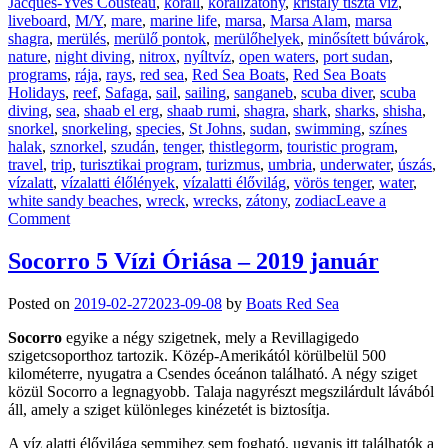
Jacques-Yves Cousteau
,
korall
,
korallzátony
,
kristály tiszta víz
,
liveboard
,
M/Y
,
mare
,
marine life
,
marsa
,
Marsa Alam
,
marsa
shagra
,
merülés
,
merülő pontok
,
merülőhelyek
,
minősített búvárok
,
nature
,
night diving
,
nitrox
,
nyíltvíz
,
open waters
,
port sudan
,
programs
,
rája
,
rays
,
red sea
,
Red Sea Boats
,
Red Sea Boats
Holidays
,
reef
,
Safaga
,
sail
,
sailing
,
sanganeb
,
scuba diver
,
scuba
diving
,
sea
,
shaab el erg
,
shaab rumi
,
shagra
,
shark
,
sharks
,
shisha
,
snorkel
,
snorkeling
,
species
,
St Johns
,
sudan
,
swimming
,
színes
halak
,
sznorkel
,
szudán
,
tenger
,
thistlegorm
,
touristic program
,
travel
,
trip
,
turisztikai program
,
turizmus
,
umbria
,
underwater
,
úszás
,
vízalatt
,
vízalatti élőlények
,
vízalatti élővilág
,
vörös tenger
,
water
,
white sandy beaches
,
wreck
,
wrecks
,
zátony
,
zodiac
Leave a
on
Comment
2019-
es
Socorro 5 Vízi Óriása – 2019 január
utak
a
Posted on
2019-02-27
2023-09-08
by
Boats Red Sea
Red
Sea
Socorro
egyike a négy szigetnek, mely a Revillagigedo
Boats
szigetcsoporthoz tartozik. Közép-Amerikától körülbelül 500
Holidays-
kilométerre, nyugatra a Csendes óceánon található. A négy sziget
től
közül Socorro a legnagyobb. Talaja nagyrészt megszilárdult lávából
áll, amely a sziget különleges kinézetét is biztosítja.
A víz alatti élővilága semmihez sem fogható, ugyanis itt találhatók a