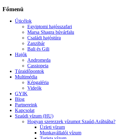
Főmenü
Úticélok
Egyiptomi hajósszafari
Marsa Shagra búvárfalu
Családi hajóstúra
Zanzibár
Bali és Gili
Hajók
Andromeda
Cassiopeia
Túraidőpontok
Multimédia
Képgaléria
Videók
GYIK
Blog
Partnereink
Kapcsolat
Szaúdi vízum (HU)
Hogyan szerezzek vízumot Szaúd-Arábiába?
Üzleti vízum
Munkavállalói vízum
Turista vízum