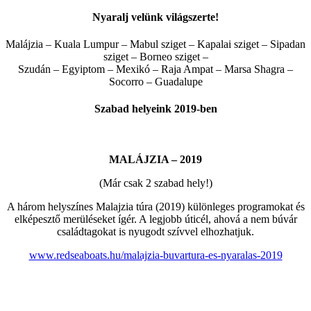
Nyaralj velünk világszerte!
Malájzia – Kuala Lumpur – Mabul sziget – Kapalai sziget – Sipadan
sziget – Borneo sziget –
Szudán – Egyiptom – Mexikó – Raja Ampat – Marsa Shagra –
Socorro – Guadalupe
Szabad helyeink 2019-ben
MALÁJZIA – 2019
(Már csak 2 szabad hely!)
A három helyszínes Malajzia túra (2019) különleges programokat és
elképesztő merüléseket ígér. A legjobb úticél, ahová a nem búvár
családtagokat is nyugodt szívvel elhozhatjuk.
www.redseaboats.hu/malajzia-buvartura-es-nyaralas-2019