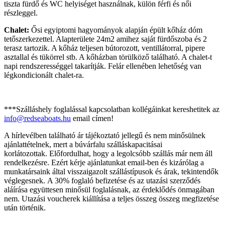
tiszta fürdő és WC helyiséget használnak, külön férfi és női
részleggel.
Chalet:
Ősi egyiptomi hagyományok alapján épült kőház dóm
tetőszerkezettel. Alapterülete 24m2 amihez saját fürdőszoba és 2
terasz tartozik. A kőház teljesen bútorozott, ventillátorral, pipere
asztallal és tükörrel stb. A kőházban törülköző található. A chalet-t
napi rendszerességgel takarítják. Felár ellenében lehetőség van
légkondicionált chalet-ra.
***Szálláshely foglalással kapcsolatban kollégáinkat kereshetitek az
info@redseaboats.hu
email címen!
A hírlevélben található ár tájékoztató jellegű és nem minősülnek
ajánlattételnek, mert a búvárfalu szálláskapacitásai
korlátozottak. Előfordulhat, hogy a legolcsóbb szállás már nem áll
rendelkezésre. Ezért kérje ajánlatunkat email-ben és kizárólag a
munkatársaink által visszaigazolt szállástípusok és árak, tekintendők
véglegesnek. A 30% foglaló befizetése és az utazási szerződés
aláírása együttesen minősül foglalásnak, az érdeklődés önmagában
nem. Utazási voucherek kiállítása a teljes összeg összeg megfizetése
után történik.