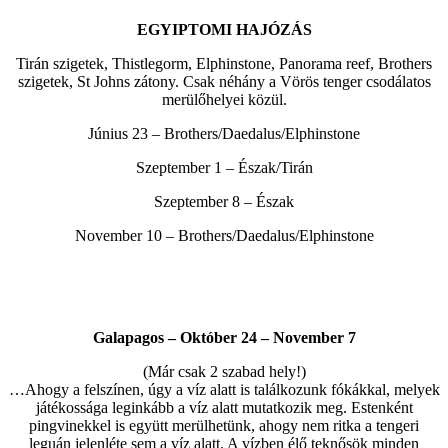
EGYIPTOMI HAJÓZÁS
Tirán szigetek, Thistlegorm, Elphinstone, Panorama reef, Brothers
szigetek, St Johns zátony. Csak néhány a Vörös tenger csodálatos
merülőhelyei közül.
Június 23 – Brothers/Daedalus/Elphinstone
Szeptember 1 – Észak/Tirán
Szeptember 8 – Észak
November 10 – Brothers/Daedalus/Elphinstone
Galapagos – Október 24 – November 7
(Már csak 2 szabad hely!)
…Ahogy a felszínen, úgy a víz alatt is találkozunk fókákkal, melyek
játékossága leginkább a víz alatt mutatkozik meg. Estenként
pingvinekkel is együtt merülhetünk, ahogy nem ritka a tengeri
leguán jelenléte sem a víz alatt. A vízben élő teknősök minden