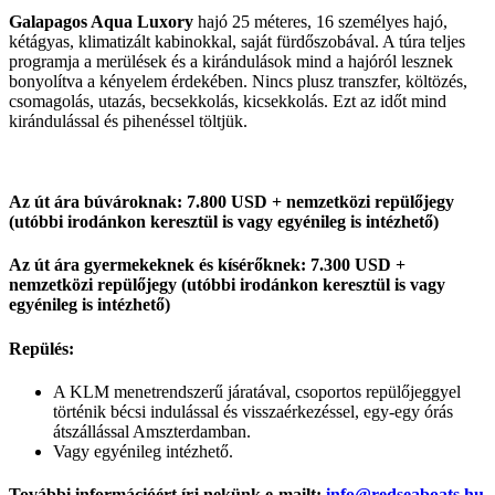
Galapagos Aqua Luxory
hajó 25 méteres, 16 személyes hajó,
kétágyas, klimatizált kabinokkal, saját fürdőszobával. A túra teljes
programja a merülések és a kirándulások mind a hajóról lesznek
bonyolítva a kényelem érdekében. Nincs plusz transzfer, költözés,
csomagolás, utazás, becsekkolás, kicsekkolás. Ezt az időt mind
kirándulással és pihenéssel töltjük.
Az út ára búvároknak: 7.800 USD + nemzetközi repülőjegy
(utóbbi irodánkon keresztül is vagy egyénileg is intézhető)
Az út ára gyermekeknek és kísérőknek: 7.300 USD +
nemzetközi repülőjegy (utóbbi irodánkon keresztül is vagy
egyénileg is intézhető)
Repülés:
A KLM menetrendszerű járatával, csoportos repülőjeggyel
történik bécsi indulással és visszaérkezéssel, egy-egy órás
átszállással Amszterdamban.
Vagy egyénileg intézhető.
További információért írj nekünk e-mailt:
info@redseaboats.hu