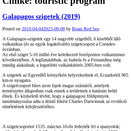
Címke:
touristic program
Galapagos szigetek (2019)
Posted on
2019-04-04
2023-09-08
by
Boats Red Sea
A Galapagos-szigetek egy 14 nagyobb szigetből, 6 kisebből álló
vulkanikus (és az egyik legaktívabb) szigetcsoport a Csendes-
óceánban.
Az első sziget 5-10 millió éve keletkezett forrópontos vulkanizmus
következtében. A legfiatalabbak, az Isabela és a Fernandina még
mindig alakulnak; a legutóbbi vulkánkitörés 2005-ben volt.
A szigetek az Egyenlítő környékén helyezkednek el, Ecuadortól 965
km-re nyugatra.
A szigetcsoport híres azon fajok magas számáról, amelyek
természetes állapotban csak ennek a területnek a határain belül
élnek. És közkeletű tévhit, hogy a galapagosi földipintyek
tanulmányozása adta a döntő lökést Charles Darwinnak az evolúció
elméletének kifejlesztéséhez.
A szigetcsoportot 1535. március 10-én fedezték fel a spanyolok;