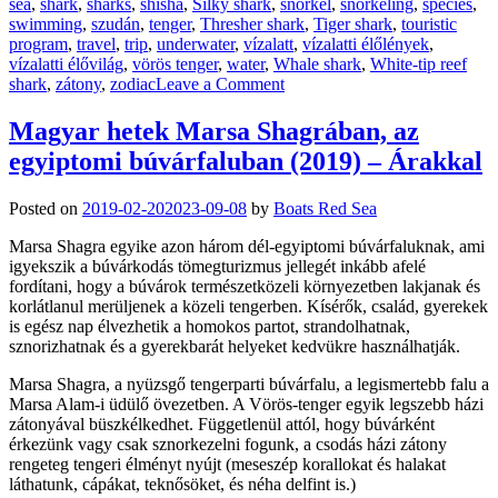
sea
,
shark
,
sharks
,
shisha
,
Silky shark
,
snorkel
,
snorkeling
,
species
,
swimming
,
szudán
,
tenger
,
Thresher shark
,
Tiger shark
,
touristic
program
,
travel
,
trip
,
underwater
,
vízalatt
,
vízalatti élőlények
,
vízalatti élővilág
,
vörös tenger
,
water
,
Whale shark
,
White-tip reef
on
shark
,
zátony
,
zodiac
Leave a Comment
Socorro
5
Magyar hetek Marsa Shagrában, az
Vízi
egyiptomi búvárfaluban (2019) – Árakkal
Óriása
–
2019
Posted on
2019-02-20
2023-09-08
by
Boats Red Sea
január
Marsa Shagra egyike azon három dél-egyiptomi búvárfaluknak, ami
igyekszik a búvárkodás tömegturizmus jellegét inkább afelé
fordítani, hogy a búvárok természetközeli környezetben lakjanak és
korlátlanul merüljenek a közeli tengerben. Kísérők, család, gyerekek
is egész nap élvezhetik a homokos partot, strandolhatnak,
sznorizhatnak és a gyerekbarát helyeket kedvükre használhatják.
Marsa Shagra, a nyüzsgő tengerparti búvárfalu, a legismertebb falu a
Marsa Alam-i üdülő övezetben. A Vörös-tenger egyik legszebb házi
zátonyával büszkélkedhet. Függetlenül attól, hogy búvárként
érkezünk vagy csak sznorkezelni fogunk, a csodás házi zátony
rengeteg tengeri élményt nyújt (meseszép korallokat és halakat
láthatunk, cápákat, teknősöket, és néha delfint is.)