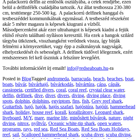
A palackorrú delfin az emlősök osztályába, a cetek rendjébe, ezen
belül a delfinfélék családjába tartozik. Az állat testhossza 230-380
cm, testtömege 250-500 kg. A palackorrú delfinek hanggal és
testbeszéddel kommunikálnak egymással. A testbeszéd részeként
akár 5 méter magasra is képesek kiugrani a vízből.
Másodpercenként akár ezer ultrahangot is képesek kiadni a fejük
elülső részén található nyíláson keresztül. Ha ezek a hangok szilárd
tárgyba ütköznek, visszhangként verődnek vissza, így bírják
felmérni a környezetüket, vagy épp a zsákmányuk nagyságát,
elhelyezkedését és sebességét. A delfinek tüdővel lélegeznek, ezért
rendszeresen fel kell úszniuk a felszínre levegőért.
További információért írj emailt!
info@redseaboats.hu
-ra
Posted in
Blog
Tagged
andromeda
,
barracuda
,
beach
,
beaches
,
boat
,
boats
,
búvár
,
búvárhajó
,
búvárkodás
,
búvártúra
,
cápa
,
cápák
,
cassiopeia
,
certified divers
,
coral
,
coral reef
,
crystal clear water
,
delfin
,
delfinek
,
dive
,
diver
,
divers
,
diving
,
diving place
,
diving
spots
,
dolphin
,
dolphins
,
egyiptom
,
fins
,
fish
,
Grey reef shark
,
Guitarfish
,
hajó
,
hajók
,
hajós szafari
,
hajóstúra
,
hajóút
,
hammerhead
shark
,
holiday
,
house reef
,
korall
,
korallzátony
,
Leopard shark
,
liveboard
,
M/Y
,
mare
,
marine life
,
minősített búvárok
,
nature
,
night
diving
,
nitrox
,
nyíltvíz
,
Oceanic white-tip shark
,
open waters
,
programs
,
rays
,
red sea
,
Red Sea Boats
,
Red Sea Boats Holidays
,
reef
,
sail
,
Scalloped hammerhead shark
,
scuba diver
,
scuba diving
,