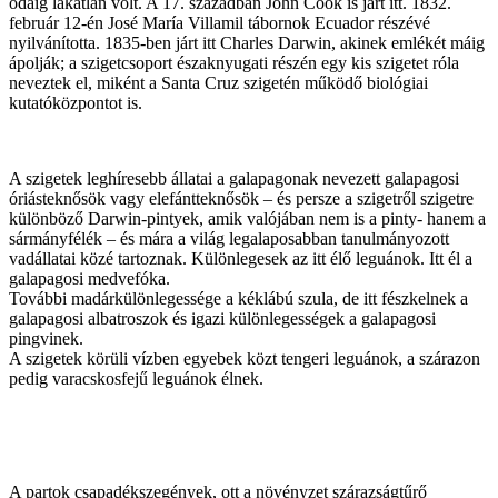
odáig lakatlan volt. A 17. században John Cook is járt itt. 1832.
február 12-én José María Villamil tábornok Ecuador részévé
nyilvánította. 1835-ben járt itt Charles Darwin, akinek emlékét máig
ápolják; a szigetcsoport északnyugati részén egy kis szigetet róla
neveztek el, miként a Santa Cruz szigetén működő biológiai
kutatóközpontot is.
A szigetek leghíresebb állatai a galapagonak nevezett galapagosi
óriásteknősök vagy elefántteknősök – és persze a szigetről szigetre
különböző Darwin-pintyek, amik valójában nem is a pinty- hanem a
sármányfélék – és mára a világ legalaposabban tanulmányozott
vadállatai közé tartoznak. Különlegesek az itt élő leguánok. Itt él a
galapagosi medvefóka.
További madárkülönlegessége a kéklábú szula, de itt fészkelnek a
galapagosi albatroszok és igazi különlegességek a galapagosi
pingvinek.
A szigetek körüli vízben egyebek közt tengeri leguánok, a szárazon
pedig varacskosfejű leguánok élnek.
A partok csapadékszegények, ott a növényzet szárazságtűrő