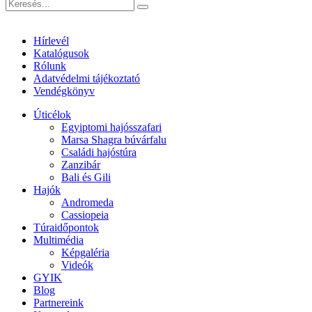
Hírlevél
Katalógusok
Rólunk
Adatvédelmi tájékoztató
Vendégkönyv
Úticélok
Egyiptomi hajósszafari
Marsa Shagra búvárfalu
Családi hajóstúra
Zanzibár
Bali és Gili
Hajók
Andromeda
Cassiopeia
Túraidőpontok
Multimédia
Képgaléria
Videók
GYIK
Blog
Partnereink