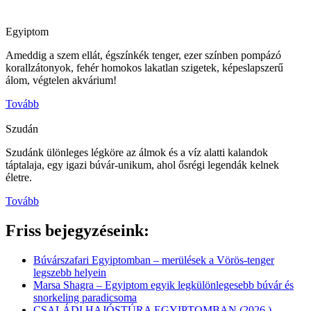
Egyiptom
Ameddig a szem ellát, égszínkék tenger, ezer színben pompázó
korallzátonyok, fehér homokos lakatlan szigetek, képeslapszerű
álom, végtelen akvárium!
Tovább
Szudán
Szudánk ülönleges légköre az álmok és a víz alatti kalandok
táptalaja, egy igazi búvár-unikum, ahol ősrégi legendák kelnek
életre.
Tovább
Friss bejegyzéseink:
Búvárszafari Egyiptomban – merülések a Vörös-tenger
legszebb helyein
Marsa Shagra – Egyiptom egyik legkülönlegesebb búvár és
snorkeling paradicsoma
CSALÁDI HAJÓSTÚRA EGYIPTOMBAN (2026.)