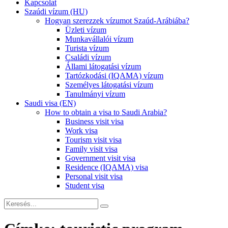
Kapcsolat
Szaúdi vízum (HU)
Hogyan szerezzek vízumot Szaúd-Arábiába?
Üzleti vízum
Munkavállalói vízum
Turista vízum
Családi vízum
Állami látogatási vízum
Tartózkodási (IQAMA) vízum
Személyes látogatási vízum
Tanulmányi vízum
Saudi visa (EN)
How to obtain a visa to Saudi Arabia?
Business visit visa
Work visa
Tourism visit visa
Family visit visa
Government visit visa
Residence (IQAMA) visa
Personal visit visa
Student visa