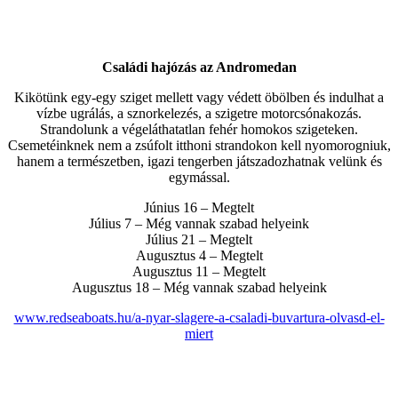
Családi hajózás az Andromedan
Kikötünk egy-egy sziget mellett vagy védett öbölben és indulhat a
vízbe ugrálás, a sznorkelezés, a szigetre motorcsónakozás.
Strandolunk a végeláthatatlan fehér homokos szigeteken.
Csemetéinknek nem a zsúfolt itthoni strandokon kell nyomorogniuk,
hanem a természetben, igazi tengerben játszadozhatnak velünk és
egymással.
Június 16 – Megtelt
Július 7 – Még vannak szabad helyeink
Július 21 – Megtelt
Augusztus 4 – Megtelt
Augusztus 11 – Megtelt
Augusztus 18 – Még vannak szabad helyeink
www.redseaboats.hu/a-
nyar-slagere-a-csaladi-
buvartura-olvasd-el-
miert