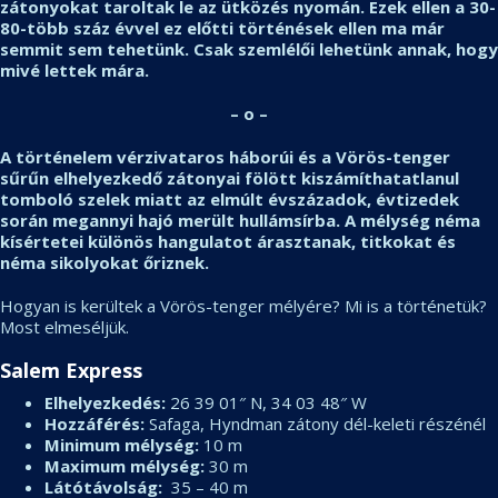
zátonyokat taroltak le az ütközés nyomán. Ezek ellen a 30-
80-több száz évvel ez előtti történések ellen ma már
semmit sem tehetünk. Csak szemlélői lehetünk annak, hogy
mivé lettek mára.
– o –
A történelem vérzivataros háborúi és a Vörös-tenger
sűrűn elhelyezkedő zátonyai fölött kiszámíthatatlanul
tomboló szelek miatt az elmúlt évszázadok, évtizedek
során megannyi hajó merült hullámsírba. A mélység néma
kísértetei különös hangulatot árasztanak, titkokat és
néma sikolyokat őriznek.
Hogyan is kerültek a Vörös-tenger mélyére? Mi is a történetük?
Most elmeséljük.
Salem Express
Elhelyezkedés:
26 39 01″ N, 34 03 48″ W
Hozzáférés:
Safaga, Hyndman zátony dél-keleti részénél
Minimum mélység:
10 m
Maximum mélység:
30 m
Látótávolság:
35 – 40 m