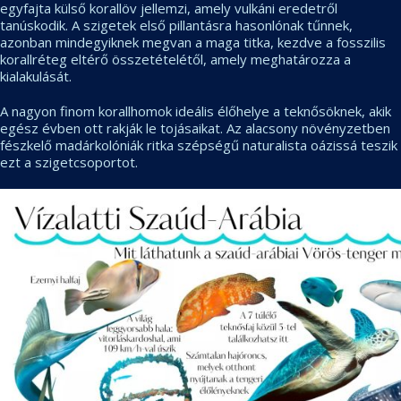
egyfajta külső korallöv jellemzi, amely vulkáni eredetről
tanúskodik. A szigetek első pillantásra hasonlónak tűnnek,
azonban mindegyiknek megvan a maga titka, kezdve a fosszilis
korallréteg eltérő összetételétől, amely meghatározza a
kialakulását.
A nagyon finom korallhomok ideális élőhelye a teknősöknek, akik
egész évben ott rakják le tojásaikat. Az alacsony növényzetben
fészkelő madárkolóniák ritka szépségű naturalista oázissá teszik
ezt a szigetcsoportot.