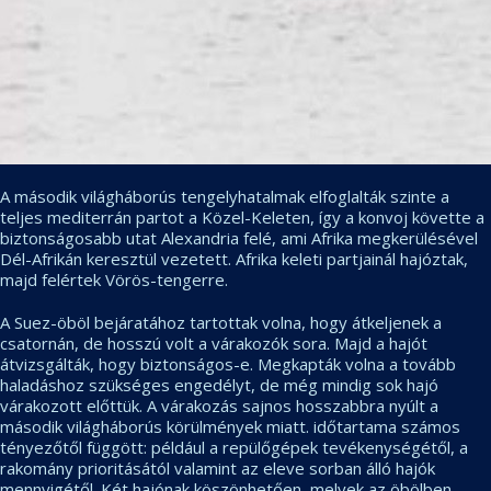
A második világháborús tengelyhatalmak elfoglalták szinte a
teljes mediterrán partot a Közel-Keleten, így a konvoj követte a
biztonságosabb utat Alexandria felé, ami Afrika megkerülésével
Dél-Afrikán keresztül vezetett. Afrika keleti partjainál hajóztak,
majd felértek Vörös-tengerre.
A Suez-öböl bejáratához tartottak volna, hogy átkeljenek a
csatornán, de hosszú volt a várakozók sora. Majd a hajót
átvizsgálták, hogy biztonságos-e. Megkapták volna a tovább
haladáshoz szükséges engedélyt, de még mindig sok hajó
várakozott előttük. A várakozás sajnos hosszabbra nyúlt a
második világháborús körülmények miatt. időtartama számos
tényezőtől függött: például a repülőgépek tevékenységétől, a
rakomány prioritásától valamint az eleve sorban álló hajók
mennyigétől. Két hajónak köszönhetően, melyek az öbölben