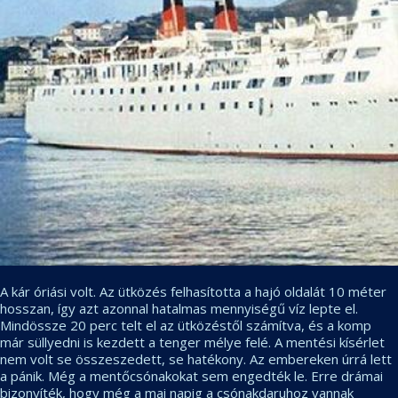
A kár óriási volt. Az ütközés felhasította a hajó oldalát 10 méter
hosszan, így azt azonnal hatalmas mennyiségű víz lepte el.
Mindössze 20 perc telt el az ütközéstől számítva, és a komp
már süllyedni is kezdett a tenger mélye felé. A mentési kísérlet
nem volt se összeszedett, se hatékony. Az embereken úrrá lett
a pánik. Még a mentőcsónakokat sem engedték le. Erre drámai
bizonyíték, hogy még a mai napig a csónakdaruhoz vannak