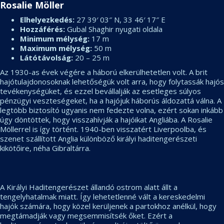
Rosalie Möller
Elhelyezkedés:
27 39′ 03″ N, 33 46′ 17″ E
Hozzáférés:
Gubal Shaghir nyugati oldala
Minimum mélység:
17 m
Maximum mélység:
50 m
Látótávolság:
20 – 25 m
Az 1930-as évek végére a háború elkerülhetetlen volt. A brit
hajótulajdonosoknak lehetőségük volt arra, hogy folytassák hajós
tevékenységüket, és ezzel bevállalják az esetleges súlyos
pénzügyi veszteségeket, ha a hajójuk háborús áldozattá válna. A
legtöbb biztosító ugyanis nem fedezte volna, ezért sokan inkább
úgy döntöttek, hogy visszahívják a hajóikat Angliába. A Rosalie
Möllerrel is így történt. 1940-ben visszatért Liverpoolba, és
szenet szállított Anglia különböző királyi haditengerészeti
kikötőire, néha Gibraltárra.
A Királyi Haditengerészet állandó ostrom alatt állt a
tengelyhatalmak miatt. Így lehetetlenné vált a kereskedelmi
hajók számára, hogy közel kerüljenek a partokhoz anélkül, hogy
megtámadják vagy megsemmisítsék őket. Ezért a