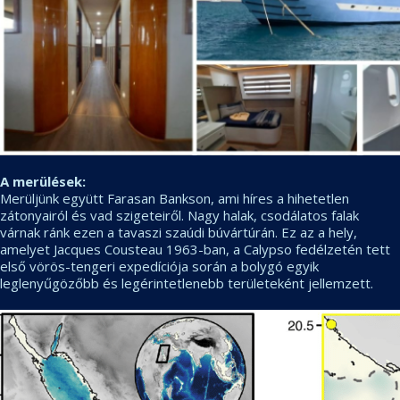
A merülések:
Merüljünk együtt Farasan Bankson, ami híres a hihetetlen
zátonyairól és vad szigeteiről. Nagy halak, csodálatos falak
várnak ránk ezen a tavaszi szaúdi búvártúrán. Ez az a hely,
amelyet Jacques Cousteau 1963-ban, a Calypso fedélzetén tett
első vörös-tengeri expedíciója során a bolygó egyik
leglenyűgözőbb és legérintetlenebb területeként jellemzett.