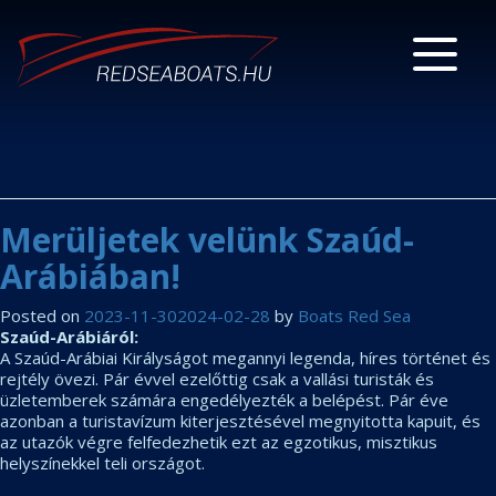
Merüljetek velünk Szaúd-
Arábiában!
Posted on
2023-11-30
2024-02-28
by
Boats Red Sea
Szaúd-Arábiáról:
A Szaúd-Arábiai Királyságot megannyi legenda, híres történet és
rejtély övezi. Pár évvel ezelőttig csak a vallási turisták és
üzletemberek számára engedélyezték a belépést. Pár éve
azonban a turistavízum kiterjesztésével megnyitotta kapuit, és
az utazók végre felfedezhetik ezt az egzotikus, misztikus
helyszínekkel teli országot.