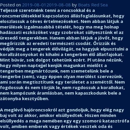
Posted on
2019-08-01
2019-08-08
by
Boats Red Sea
Teljessé szeretnénk tenni a roncsokkal és a
roncsmerülésekkel kapcsolatos állásfoglalásunkat, hogy
eloszlassuk a téves értelmezéseket. Nem abban látjuk a
merülések izgalmasabbá tételét, hogy ma meg holnap
hadászati eszközöket vagy szobrokat süllyesztünk el az
üresedő tengerekben. Hanem abban látjuk a jövőt, hogy
megőrizzük az eredeti természeti csodát. Őrizzük és
védjük meg a tengerek élővilágát, ne hagyjuk elpusztulni a
korallzátonyokat és kihalni a tengerben élő állatfajokat.
Mint búvár, sok dolgot tehetünk ezért. Pl utána nézünk,
hogy milyen naptejjel kenjük magunkat mielőtt a
tengerben megmártózunk, nem szemetelünk bele a
tengerbe (sem), vagy éppen olyan merülést szervezünk,
ami során megtisztítunk egy területet a szeméttől. Nem
fogdossuk és nem törjük le, nem rugdossuk a korallokat,
nem kampózunk áramlásban, nem kapaszkodunk bele a
zátonyba kesztyűben.
A meglévő hajóroncsokról azt gondoljuk, hogy elég nagy
baj volt az akkor, amikor elsüllyedtek. Hiszen minden
elsüllyedés a maga nemében egy egy szomorú katasztrófa
volt, amiben emberek vagy értékek vesztek oda és