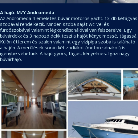
A hajó: M/Y Andromeda
Az Andromeda 4 emeletes búvár motoros yacht. 13 db kétágyas
szobával rendelkezik. Minden szoba saját wc-vel és
fürdőszobával valamint légkondícionálóval van felszerelve. Egy
búvárdekk és 3 napozó dekk teszi a hajót kényelmessé, tágassá.
Külön étterem és szalon valamint egy vizipipa szoba is található
a hajón. A merülések során két zodiákot (motorcsónakot) is
igénybe vehetünk. A hajó gyors, tágas, kényelmes. Igazi nagy
búvárhajó.