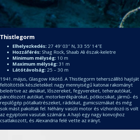
Thistlegorm
Elhelyezkedés:
27 49′ 03″ N, 33 55′ 14″E
Hozzáférés:
Shag Rock, Shaab Ali észak-keletre
Minimum mélység:
10 m
Maximum mélység:
31 m
Látótávolság:
25 – 30 m
1941. május, Glasgow Kikötő. A Thistlegorm teherszállító hajóját
feltöltötték készletekkel: nagy mennyiségű katonai rakományt
beleértve az aknákat, lőszereket, fegyvereket, teherautókat,
páncélozott autókat, motorkerékpárokat, pótkocsikat, jármű- és
repülőgép pótalkatrészeket, rádiókat, gumicsizmákat és még
sok mást pakoltak fel. Néhány vasúti motor és vízhordozó is volt
az egyiptomi vasutak számára. A hajó egy nagy konvojhoz
csatlakozott, és Alexandria felé vette az irányt.