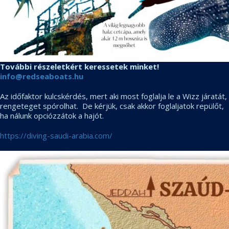
További részeletkért keressetek minket!
info@redseaboats.hu
Az időfaktor kulcskérdés, mert aki most foglalja le a Wizz járatát,
rengeteget spórolhat. De kérjük, csak akkor foglaljatok repülőt,
ha nálunk opciózzátok a hajót.
https://diving-saudi-arabia.com/