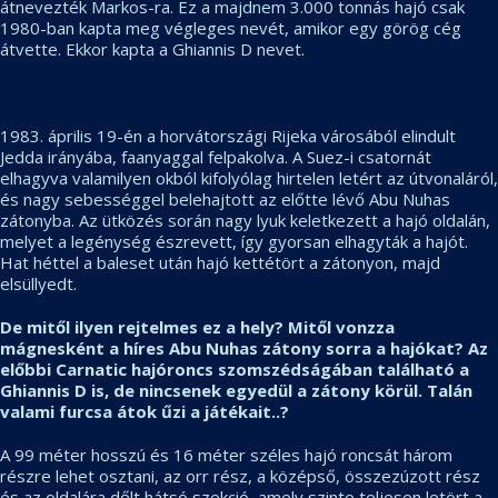
átnevezték Markos-ra. Ez a majdnem 3.000 tonnás hajó csak
1980-ban kapta meg végleges nevét, amikor egy görög cég
átvette. Ekkor kapta a Ghiannis D nevet.
1983. április 19-én a horvátországi Rijeka városából elindult
Jedda irányába, faanyaggal felpakolva. A Suez-i csatornát
elhagyva valamilyen okból kifolyólag hirtelen letért az útvonaláról,
és nagy sebességgel belehajtott az előtte lévő Abu Nuhas
zátonyba. Az ütközés során nagy lyuk keletkezett a hajó oldalán,
melyet a legénység észrevett, így gyorsan elhagyták a hajót.
Hat héttel a baleset után hajó kettétört a zátonyon, majd
elsüllyedt.
De mitől ilyen rejtelmes ez a hely? Mitől vonzza
mágnesként a híres Abu Nuhas zátony sorra a hajókat? Az
előbbi Carnatic hajóroncs szomszédságában található a
Ghiannis D is, de nincsenek egyedül a zátony körül. Talán
valami furcsa átok űzi a játékait..?
A 99 méter hosszú és 16 méter széles hajó roncsát három
részre lehet osztani, az orr rész, a középső, összezúzott rész
és az oldalára dőlt hátsó szekció, amely szinte teljesen letört a