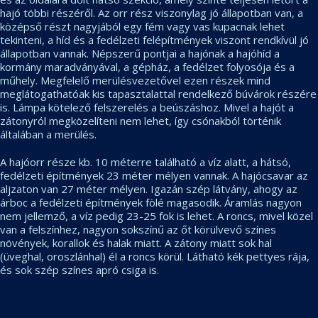
hajó többi részéről. Az orr rész viszonylag jó állapotban van, a
középső részt nagyjából egy fém vagy vas kupacnak lehet
tekinteni, a híd és a fedélzeti felépítmények viszont rendkívül jó
állapotban vannak. Népszerű pontjai a hajónak a hajóhíd a
kormány maradványával, a gépház, a fedélzet folyosója és a
műhely. Megfelelő merülésvezetővel ezen részek mind
meglátogathatóak kis tapasztalattal rendelkező búvárok részére
is. Lámpa kötelező felszerelés a beúszáshoz. Mivel a hajót a
zátonyról megközelíteni nem lehet, így csónakból történik
általában a merülés.
A hajóorr része kb. 10 méterre található a víz alatt, a hátsó,
fedélzeti építmények 23 méter mélyen vannak. A hajócsavar az
aljzaton van 27 méter mélyen. Igazán szép látvány, ahogy az
árboc a fedélzeti építmények fölé magasodik. Áramlás nagyon
nem jellemző, a víz pedig 23-25 fok is lehet. A roncs, mivel közel
van a felszínhez, nagyon sokszínű az őt körülvevő színes
növények, korallok és halak miatt. A zátony miatt sok hal
(üveghal, oroszlánhal) él a roncs körül. Látható kék pettyes rája,
és sok szép színes apró csiga is.