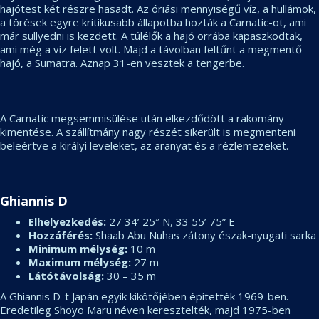
hajótest két részre hasadt. Az óriási mennyiségű víz, a hullámok,
a törések egyre kritikusabb állapotba hozták a Carnatic-ot, ami
már süllyedni is kezdett. A túlélők a hajó orrába kapaszkodtak,
ami még a víz felett volt. Majd a távolban feltűnt a megmentő
hajó, a Sumatra. Aznap 31-en vesztek a tengerbe.
A Carnatic megsemmisülése után elkezdődött a rakomány
kimentése. A szállítmány nagy részét sikerült is megmenteni
beleértve a királyi leveleket, az aranyat és a rézlemezeket.
Ghiannis D
Elhelyezkedés:
27 34’ 25″ N, 33 55’ 75” E
Hozzáférés:
Shaab Abu Nuhas zátony észak-nyugati sarka
Minimum mélység:
10 m
Maximum mélység:
27 m
Látótávolság:
30 – 35 m
A Ghiannis D-t Japán egyik kikötőjében építették 1969-ben.
Eredetileg Shoyo Maru néven keresztelték, majd 1975-ben