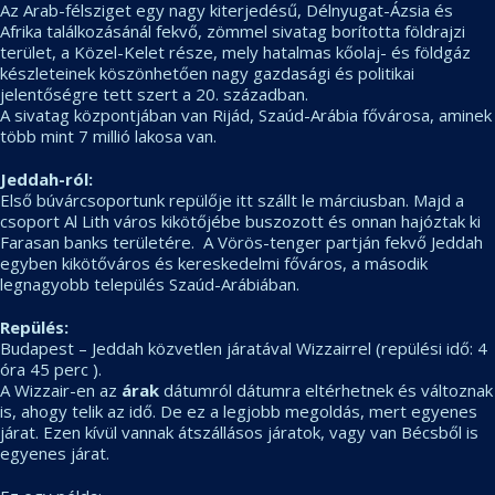
Az Arab-félsziget egy nagy kiterjedésű, Délnyugat-Ázsia és
Afrika találkozásánál fekvő, zömmel sivatag borította földrajzi
terület, a Közel-Kelet része, mely hatalmas kőolaj- és földgáz
készleteinek köszönhetően nagy gazdasági és politikai
jelentőségre tett szert a 20. században.
A sivatag központjában van Rijád, Szaúd-Arábia fővárosa, aminek
több mint 7 millió lakosa van.
Jeddah-ról:
Első búvárcsoportunk repülője itt szállt le márciusban. Majd a
csoport Al Lith város kikötőjébe buszozott és onnan hajóztak ki
Farasan banks területére. A Vörös-tenger partján fekvő Jeddah
egyben kikötőváros és kereskedelmi főváros, a második
legnagyobb település Szaúd-Arábiában.
Repülés:
Budapest – Jeddah közvetlen járatával Wizzairrel (repülési idő: 4
óra 45 perc ).
A Wizzair-en az
árak
dátumról dátumra eltérhetnek és változnak
is, ahogy telik az idő. De ez a legjobb megoldás, mert egyenes
járat. Ezen kívül vannak átszállásos járatok, vagy van Bécsből is
egyenes járat.