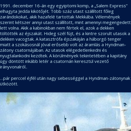
1991. december 16-án egy egyiptomi komp, a „Salem Express”
elhagyta Jedda kikötőjét. Több száz utast szállított főleg
zarándokokat, akik hazafelé tartottak Mekkába. Vélemények
szerint kétszer annyi utast szállított, mint amennyi megengedett
lett volna. Akik a kabinokban nem fértek el, azok a dekken
töltötték az éjszakát. Hideg szél fújt, és a kintre szorult utasok a
dekken vacogtak. A katasztrófa éjszakáján a háborgó tenger
miatt a szokásosnál jóval erősebb volt az áramlás a Hyndman-
zátony csatornájában. Az utasok elégedetlenkedni és
nyugtalankodni kezdtek. A körülmények tekintetében a kapitány
úgy döntött inkább letér a csatornán keresztül vezető
irányvonalról..
…pár perccel éjfél után nagy sebességgel a Hyndman-zátonynak
ütközött.