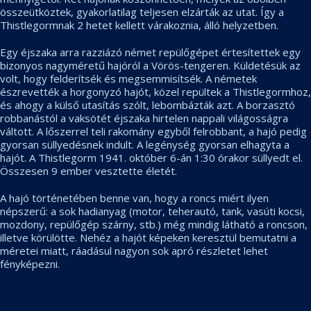
összeütköztek, gyakorlatilag teljesen elzárták az utat. Így a
Thistlegormnak 2 hetet kellett várakoznia, álló helyzetben.
Egy éjszaka arra razziázó német repülőgépet értesítettek egy
bizonyos nagyméretű hajóról a Vörös-tengeren. Küldetésük az
volt, hogy felderítsék és megsemmisítsék. A németek
észrevették a horgonyzó hajót, közel repültek a Thistlegormhoz,
és ahogy a külső utasítás szólt, lebombázták azt. A borzasztó
robbanástól a vaksötét éjszaka hirtelen nappali világosságra
váltott. A lőszerrel teli rakomány egyből felrobbant, a hajó pedig
gyorsan süllyedésnek indult. A legénység gyorsan elhagyta a
hajót. A Thistlegorm 1941. október 6-án 1:30 órakor süllyedt el.
Összesen 9 ember vesztette életét.
A hajó történetében benne van, hogy a roncs miért ilyen
népszerű: a sok hadianyag (motor, teherautó, tank, vasúti kocsi,
mozdony, repülőgép szárny, stb.) még mindig látható a roncson,
illetve körülötte. Nehéz a hajót képeken keresztül bemutatni a
méretei miatt, ráadásul nagyon sok apró részletet lehet
fényképezni.