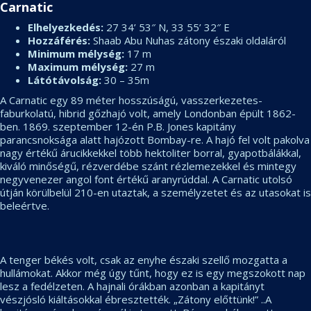
Carnatic
Elhelyezkedés:
27 34’ 53″ N, 33 55’ 32″ E
Hozzáférés:
Shaab Abu Nuhas zátony északi oldaláról
Minimum mélység:
17 m
Maximum mélység:
27 m
Látótávolság:
30 – 35m
A Carnatic egy 89 méter hosszúságú, vasszerkezetes-
faburkolatú, hibrid gőzhajó volt, amely Londonban épült 1862-
ben. 1869. szeptember 12-én P.B. Jones kapitány
parancsnoksága alatt hajózott Bombay-re. A hajó fel volt pakolva
nagy értékű árucikkekkel több hektoliter borral, gyapotbálákkal,
kiváló minőségű, rézverdébe szánt rézlemezekkel és mintegy
negyvenezer angol font értékű aranyrúddal. A Carnatic utolsó
útján körülbelül 210-en utaztak, a személyzetet és az utasokat is
beleértve.
A tenger békés volt, csak az enyhe északi szellő mozgatta a
hullámokat. Akkor még úgy tűnt, hogy ez is egy megszokott nap
lesz a fedélzeten. A hajnali órákban azonban a kapitányt
vészjósló kiáltásokkal ébresztették. „Zátony előttünk!” ..A