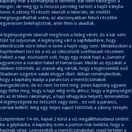
kapitány már a kormánynál is termett. Bár nem háborgott a
tenger, de még így is hosszú percekig tartott a hajót irányba
tenni. A zátony fő részét sikerült is kikerülni, de mielőtt
megnyugodhattak volna, az alacsonyabban fekvő részébe
egyenesen belehajtottak, amin fenn is akadtak.
A legénységnek sikerült megőrizni a hideg vérét, és a kár sem
tűnt túl súlyosnak. A legénység várt a napfelkeltére, hogy
ellenőrizzék vízre lehet-e tenni a hajót vagy sem. Mindeközben a
hajófenéken tört be a víz az ütközéstől széthasadt részeken.
Felkelt a nap. Köztudott volt, hogy egy másik hajó a „Sumatra”
ugyanezen a vonalon halad el hamarosan. Miután az éjszakát a
dekken töltötték, az utasok alig várták, hogy a legközelebb eső
Shadwan-szigetre valaki elvigye őket. Abban reménykedtek,
hogy a kapitány kiadja a parancsot a mentőcsónakok
leengedésére, de ez nem történt meg. Jones kapitány ugyanis
úgy ítélte meg, hogy a hajó elég erős ahhoz, hogy a legénységet
és az értékes rakományt, a hajó elhagyása helyett, kimenekítse.
A legénységnek ez tetszett vagy sem… ez volt a parancs,
várniuk kellett. Még egy teljes napot töltöttek a zátony tetején.
Szeptember 14-én, hajnal 2 körül a víz megállíthatatlanul ömlött
be a gépházba. A kapitány ezen a ponton már belátta, hogy a
hajónak vége. Leengedték a mentőcsónakokat, majd hirtelen a