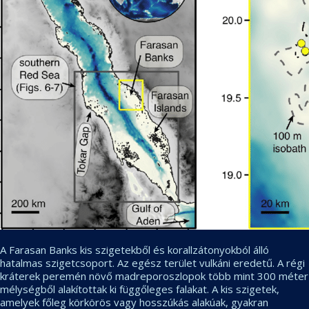
A Farasan Banks kis szigetekből és korallzátonyokból álló
hatalmas szigetcsoport. Az egész terület vulkáni eredetű. A régi
kráterek peremén növő madreporoszlopok több mint 300 méter
mélységből alakítottak ki függőleges falakat. A kis szigetek,
amelyek főleg körkörös vagy hosszúkás alakúak, gyakran