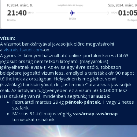
Vízum:
A vízumot bankkártyával javasoljuk előre megvásárolni
a
visa.visitsaudi.com
-on.
A gyors és könnyen használható online portálon keresztül 63
jogosult ország nemzetközi látogatói (magyarok is)
igényelhetnek eVisa-t. Az eVisa egy évre szóló, többszöri
belépésre jogosító vízum lesz, amellyel a turisták akár 90 napot
tölthetnek az országban. Helyszínen is meg lehet venni
(kizárólag) bankkártyával, de „last minute” utasoknak javasoljuk
csak. Az árfolyam függvényében ez a vízum 50-60.000ft lesz .
(Ha szükség van rá, mindenben segítünk.)
Turnusok:
Februártól március 29-ig
péntek-péntek
, 1 vagy 2 hetes
szafarik
Március 31-től május végéig
vasárnap-vasárnap
turnusokat csinálunk