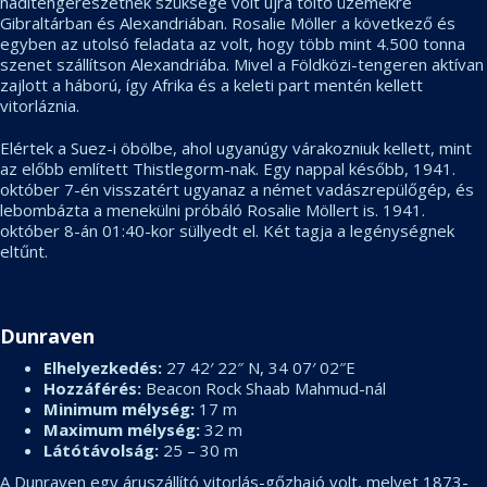
haditengerészetnek szüksége volt újra töltő üzemekre
Gibraltárban és Alexandriában. Rosalie Möller a következő és
egyben az utolsó feladata az volt, hogy több mint 4.500 tonna
szenet szállítson Alexandriába. Mivel a Földközi-tengeren aktívan
zajlott a háború, így Afrika és a keleti part mentén kellett
vitorláznia.
Elértek a Suez-i öbölbe, ahol ugyanúgy várakozniuk kellett, mint
az előbb említett Thistlegorm-nak. Egy nappal később, 1941.
október 7-én visszatért ugyanaz a német vadászrepülőgép, és
lebombázta a menekülni próbáló Rosalie Möllert is. 1941.
október 8-án 01:40-kor süllyedt el. Két tagja a legénységnek
eltűnt.
Dunraven
Elhelyezkedés:
27 42′ 22″ N, 34 07′ 02″E
Hozzáférés:
Beacon Rock Shaab Mahmud-nál
Minimum mélység:
17 m
Maximum mélység:
32 m
Látótávolság:
25 – 30 m
A Dunraven egy áruszállító vitorlás-gőzhajó volt, melyet 1873-