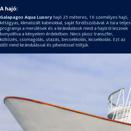
A hajó:
Galapagos Aqua Luxory
hajó 25 méteres, 16 személyes hajó,
kétágyas, klimatizált kabinokkal, saját fürdőszobával. A túra teljes
programja a merülések és a kirándulások mind a hajóról lesznek
bonyolítva a kényelem érdekében. Nincs plusz transzfer,
költözés, csomagolás, utazás, becsekkolás, kicsekkolás. Ezt az
időt mind kirándulással és pihenéssel töltjük.