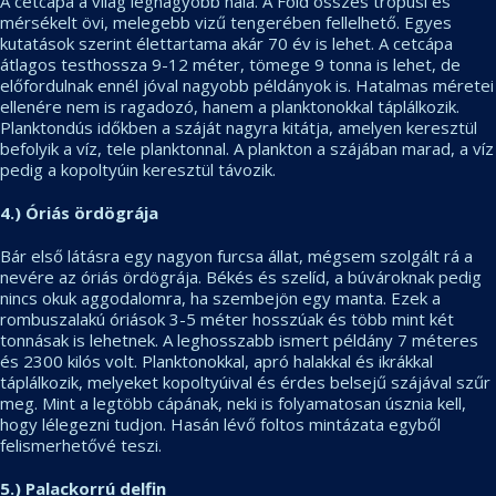
A cetcápa a világ legnagyobb hala. A Föld összes trópusi és
mérsékelt övi, melegebb vizű tengerében fellelhető. Egyes
kutatások szerint élettartama akár 70 év is lehet. A cetcápa
átlagos testhossza 9-12 méter, tömege 9 tonna is lehet, de
előfordulnak ennél jóval nagyobb példányok is. Hatalmas méretei
ellenére nem is ragadozó, hanem a planktonokkal táplálkozik.
Planktondús időkben a száját nagyra kitátja, amelyen keresztül
befolyik a víz, tele planktonnal. A plankton a szájában marad, a víz
pedig a kopoltyúin keresztül távozik.
4.) Óriás ördögrája
Bár első látásra egy nagyon furcsa állat, mégsem szolgált rá a
nevére az óriás ördögrája. Békés és szelíd, a búvároknak pedig
nincs okuk aggodalomra, ha szembejön egy manta. Ezek a
rombuszalakú óriások 3-5 méter hosszúak és több mint két
tonnásak is lehetnek. A leghosszabb ismert példány 7 méteres
és 2300 kilós volt. Planktonokkal, apró halakkal és ikrákkal
táplálkozik, melyeket kopoltyúival és érdes belsejű szájával szűr
meg. Mint a legtöbb cápának, neki is folyamatosan úsznia kell,
hogy lélegezni tudjon. Hasán lévő foltos mintázata egyből
felismerhetővé teszi.
5.) Palackorrú delfin