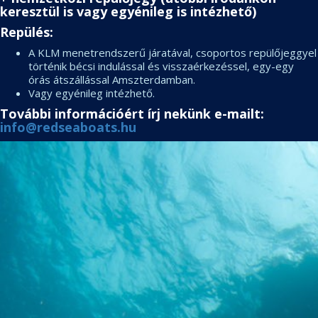
keresztül is vagy egyénileg is intézhető)
Repülés:
A KLM menetrendszerű járatával, csoportos repülőjeggyel
történik bécsi indulással és visszaérkezéssel, egy-egy
órás átszállással Amszterdamban.
Vagy egyénileg intézhető.
További információért írj nekünk e-mailt:
info@redseaboats.hu