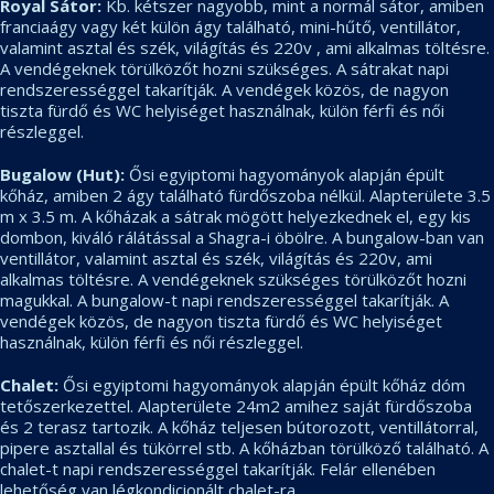
Royal Sátor:
Kb. kétszer nagyobb, mint a normál sátor, amiben
franciaágy vagy két külön ágy található, mini-hűtő, ventillátor,
valamint asztal és szék, világítás és 220v , ami alkalmas töltésre.
A vendégeknek törülközőt hozni szükséges. A sátrakat napi
rendszerességgel takarítják. A vendégek közös, de nagyon
tiszta fürdő és WC helyiséget használnak, külön férfi és női
részleggel.
Bugalow (Hut):
Ősi egyiptomi hagyományok alapján épült
kőház, amiben 2 ágy található fürdőszoba nélkül. Alapterülete 3.5
m x 3.5 m. A kőházak a sátrak mögött helyezkednek el, egy kis
dombon, kiváló rálátással a Shagra-i öbölre. A bungalow-ban van
ventillátor, valamint asztal és szék, világítás és 220v, ami
alkalmas töltésre. A vendégeknek szükséges törülközőt hozni
magukkal. A bungalow-t napi rendszerességgel takarítják. A
vendégek közös, de nagyon tiszta fürdő és WC helyiséget
használnak, külön férfi és női részleggel.
Chalet:
Ősi egyiptomi hagyományok alapján épült kőház dóm
tetőszerkezettel. Alapterülete 24m2 amihez saját fürdőszoba
és 2 terasz tartozik. A kőház teljesen bútorozott, ventillátorral,
pipere asztallal és tükörrel stb. A kőházban törülköző található. A
chalet-t napi rendszerességgel takarítják. Felár ellenében
lehetőség van légkondicionált chalet-ra.