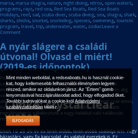
marsa
,
marsa shagra
,
nature
,
night diving
,
nitrox
,
open waters
,
programs
,
rays
,
red sea
,
Red Sea Boats
,
Red Sea Boats
Holidays
,
reef
,
sail
,
scuba diver
,
scuba diving
,
sea
,
shagra
,
shark
,
sharks
,
shisha
,
snorkel
,
snorkeling
,
species
,
swimming
,
touristic
program
,
travel
,
trip
,
underwater
,
water
,
zodiac
Leave a
on
Comment
Magyar
A nyár slágere a családi
hetek
Marsa
útvonal! Olvasd el miért!
Shagrában,
az
(2019-es időpontok)
egyiptomi
búvárfaluban
Posted on
2019-01-30
2023-09-08
by
Boats Red Sea
Mint minden weboldal, a redseaboats.hu is használ cookie-
(2019)
Legtöbben a húszas éveinkben kezdtünk búvárkodni és
kat, hogy kellemesebb felhasználói élményben legyen
–
elvarázsolt minket a tenger. Habzsoltuk a látnivalókat és alig
részed, amikor az oldalunkon jársz. Az "Értem" gomb
Árakkal
vártuk, hogy búvártúrára mehessünk. És ha már ott voltunk,
lenyomásával hozzájárulásodat adod, hogy elfogadod őket.
Címke:
crystal clear
akkor azt mondtuk, hogy merüljünk annyit, amennyit csak lehet.
További tudnivalókat a cookie-król
Adatvédelmi
Kerestük a kihívásokat és már a nehezebb, bonyolultabb
szabályzatunkban
találsz.
water
merülésekre is vállalkoztunk a nagy halakkal való találkozás
reményében.
ELFOGADÁS
Eltelt 10-20-30 év és kinek előbb, kinek utóbb családja lett. Vagy
házastárs, vagy fix kapcsolat, és valahol gyerekek is. Ez