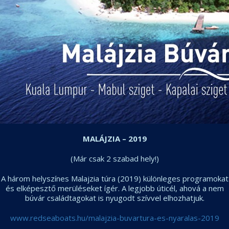
MALÁJZIA – 2019
(Már csak 2 szabad hely!)
A három helyszínes Malajzia túra (2019) különleges programokat
és elképesztő merüléseket ígér. A legjobb úticél, ahová a nem
búvár családtagokat is nyugodt szívvel elhozhatjuk.
www.redseaboats.hu/malajzia-buvartura-es-nyaralas-2019