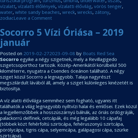
turisztikai program
,
turizmus
,
umbria
,
underwater
,
úszás
,
vízalatt
,
vízalatti élőlények
,
vízalatti élővilág
,
vörös tenger
,
water
,
white sandy beaches
,
wreck
,
wrecks
,
zátony
,
on
zodiac
Leave a Comment
2019-
Socorro 5 Vízi Óriása – 2019
es
utak
január
a
Red
Sea
Posted on
2019-02-27
2023-09-08
by
Boats Red Sea
Boats
Socorro
egyike a négy szigetnek, mely a Revillagigedo
Holidays-
szigetcsoporthoz tartozik. Közép-Amerikától körülbelül 500
től
kilométerre, nyugatra a Csendes óceánon található. A négy
sziget közül Socorro a legnagyobb. Talaja nagyrészt
megszilárdult lávából áll, amely a sziget különleges kinézetét is
biztosítja.
A víz alatti élővilága semmihez sem fogható, ugyanis itt
találhatók a világ legnagyobb nyíltvízi halai és emlősei. Ezek közül
a legjellemzőbbek a hosszúszárnyú bálnák, az óriás ördögráják,
palackorrú delfinek, cetcápák, és még legalább 10 cápafaj
(többek közt fehérfoltú szirticápa, fehéruszonyú szirtcápa,
pörölycápa, tigris cápa, selyemcápa, galápagosi cápa, szürke
szirtcápa).