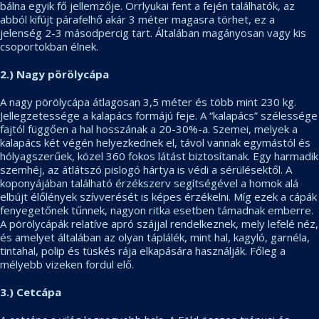
bálna egyik fő jellemzője. Orrlyukai fent a fején találhatók, az
abból kifújt párafelhő akár 3 méter magasra törhet, ez a
jelenség 2-3 másodpercig tart. Általában magányosan vagy kis
csoportokban élnek.
2.) Nagy pörölycápa
A nagy pörölycápa átlagosan 3,5 méter és több mint 230 kg.
Jellegzetessége a kalapács formájú feje. A “kalapács” szélessége
fajtól függően a hal hosszának a 20-30%-a. Szemei, melyek a
kalapács két végén helyezkednek el, távol vannak egymástól és
hólyagszerűek, közel 360 fokos látást biztosítanak. Egy harmadik
szemhéj, az átlátszó pislogó hártya is védi a sérülésektől. A
koponyájában található érzékszerv segítségével a homok alá
elbújt élőlények szívverését is képes érzékelni. Míg ezek a cápák
fenyegetőnek tűnnek, nagyon ritka esetben támadnak emberre.
A pörölycápák relatíve apró szájjal rendelkeznek, mely lefelé néz,
és amelyet általában az olyan táplálék, mint hal, kagyló, garnéla,
tintahal, polip és tüskés rája elkapására használják. Főleg a
mélyebb vizeken fordul elő.
3.) Cetcápa