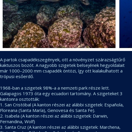
A partok csapadékszegények, ott a növényzet szárazságtűrő
kaktuszos bozót. A nagyobb szigetek belsejének hegyoldalait
már 1000–2000 mm csapadék öntözi, így ott kialakulhatott a
trópusi esőerdő.
1968-ban a szigetek 98%-a a nemzeti park része lett.
Galapagos 1973 óta egy ecuadori tartomány. A szigeteket 3
kantonra osztották:
1. San Cristóbal (A kanton részei az alábbi szigetek: Española,
Floreana (Santa María), Genovesa és Santa Fe).
2. Isabela (A kanton részei az alábbi szigetek: Darwin,
Fernandina, Wolf)
3. Santa Cruz (A kanton részei az alábbi szigetek: Marchena,