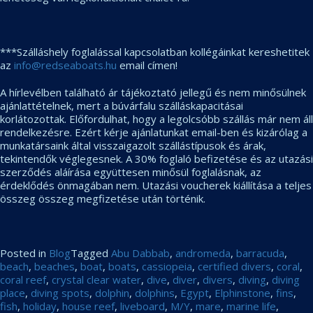
***Szálláshely foglalással kapcsolatban kollégáinkat kereshetitek
az
info@redseaboats.hu
email címen!
A hírlevélben található ár tájékoztató jellegű és nem minősülnek
ajánlattételnek, mert a búvárfalu szálláskapacitásai
korlátozottak. Előfordulhat, hogy a legolcsóbb szállás már nem áll
rendelkezésre. Ezért kérje ajánlatunkat email-ben és kizárólag a
munkatársaink által visszaigazolt szállástípusok és árak,
tekintendők véglegesnek. A 30% foglaló befizetése és az utazási
szerződés aláírása együttesen minősül foglalásnak, az
érdeklődés önmagában nem. Utazási voucherek kiállítása a teljes
összeg összeg megfizetése után történik.
Posted in
Blog
Tagged
Abu Dabbab
,
andromeda
,
barracuda
,
beach
,
beaches
,
boat
,
boats
,
cassiopeia
,
certified divers
,
coral
,
coral reef
,
crystal clear water
,
dive
,
diver
,
divers
,
diving
,
diving
place
,
diving spots
,
dolphin
,
dolphins
,
Egypt
,
Elphinstone
,
fins
,
fish
,
holiday
,
house reef
,
liveboard
,
M/Y
,
mare
,
marine life
,