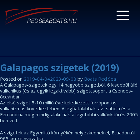
Galapagos szigetek (2019)
Posted on
2019-04-04
2023-09-08
by
Boats Red Sea
A Galapagos-szigetek egy 14 nagyobb szigetből, 6 kisebből álló
vulkanikus (és az egyik legaktívabb) szigetcsoport a Csendes-
óceánban.
Az első sziget 5-10 millió éve keletkezett forrópontos
vulkanizmus következtében. A legfiatalabbak, az Isabela és a
Fernandina még mindig alakulnak; a legutóbbi vulkánkitörés 2005-
ben volt.
A szigetek az Egyenlítő környékén helyezkednek el, Ecuadortól
965 km-re nyugatra.