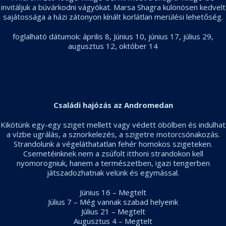
invitáljuk a búvárkodni vágyókat. Marsa Shagra különösen kedvelt
sajátossága a házi zátonyon kínált korlátlan merülési lehetőség.
foglalható dátumok: április 8, Június 10, június 17, július 29,
augusztus 12, október 14
Családi hajózás az Andromedan
Kikötünk egy-egy sziget mellett vagy védett öbölben és indulhat
a vízbe ugrálás, a sznorkelezés, a szigetre motorcsónakozás.
Strandolunk a végeláthatatlan fehér homokos szigeteken.
Csemetéinknek nem a zsúfolt itthoni strandokon kell
nyomorogniuk, hanem a természetben, igazi tengerben
játszadozhatnak velünk és egymással.
Június 16 – Megtelt
Július 7 – Még vannak szabad helyeink
Július 21 – Megtelt
Augusztus 4 – Megtelt