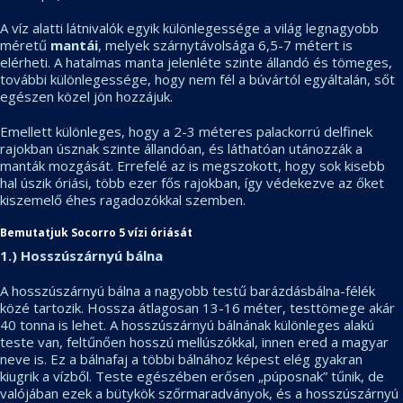
A víz alatti látnivalók egyik különlegessége a világ legnagyobb
méretű
mantái
, melyek szárnytávolsága 6,5-7 métert is
elérheti. A hatalmas manta jelenléte szinte állandó és tömeges,
további különlegessége, hogy nem fél a búvártól egyáltalán, sőt
egészen közel jön hozzájuk.
Emellett különleges, hogy a 2-3 méteres palackorrú delfinek
rajokban úsznak szinte állandóan, és láthatóan utánozzák a
manták mozgását. Errefelé az is megszokott, hogy sok kisebb
hal úszik óriási, több ezer fős rajokban, így védekezve az őket
kiszemelő éhes ragadozókkal szemben.
Bemutatjuk Socorro 5 vízi óriását
1.) Hosszúszárnyú bálna
A hosszúszárnyú bálna a nagyobb testű barázdásbálna-félék
közé tartozik. Hossza átlagosan 13-16 méter, testtömege akár
40 tonna is lehet. A hosszúszárnyú bálnának különleges alakú
teste van, feltűnően hosszú mellúszókkal, innen ered a magyar
neve is. Ez a bálnafaj a többi bálnához képest elég gyakran
kiugrik a vízből. Teste egészében erősen „púposnak” tűnik, de
valójában ezek a bütykök szőrmaradványok, és a hosszúszárnyú