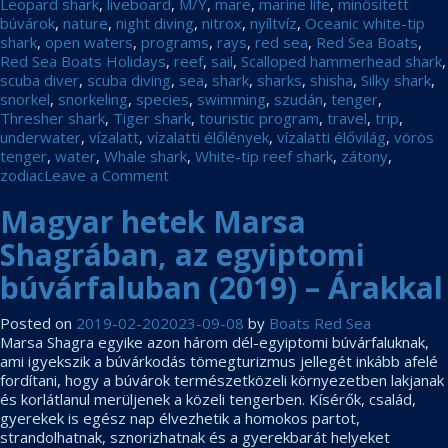
Leopard shark
,
liveboard
,
M/Y
,
mare
,
marine life
,
minősített
búvárok
,
nature
,
night diving
,
nitrox
,
nyíltvíz
,
Oceanic white-tip
shark
,
open waters
,
programs
,
rays
,
red sea
,
Red Sea Boats
,
Red Sea Boats Holidays
,
reef
,
sail
,
Scalloped hammerhead shark
,
scuba diver
,
scuba diving
,
sea
,
shark
,
sharks
,
shisha
,
Silky shark
,
snorkel
,
snorkeling
,
species
,
swimming
,
szudán
,
tenger
,
Thresher shark
,
Tiger shark
,
touristic program
,
travel
,
trip
,
underwater
,
vízalatt
,
vízalatti élőlények
,
vízalatti élővilág
,
vörös
tenger
,
water
,
Whale shark
,
White-tip reef shark
,
zátony
,
on
zodiac
Leave a Comment
Socorro
Magyar hetek Marsa
5
Vízi
Shagrában, az egyiptomi
Óriása
–
búvárfaluban (2019) – Árakkal
2019
január
Posted on
2019-02-20
2023-09-08
by
Boats Red Sea
Marsa Shagra egyike azon három dél-egyiptomi búvárfaluknak,
ami igyekszik a búvárkodás tömegturizmus jellegét inkább afelé
fordítani, hogy a búvárok természetközeli környezetben lakjanak
és korlátlanul merüljenek a közeli tengerben. Kísérők, család,
gyerekek is egész nap élvezhetik a homokos partot,
strandolhatnak, sznorizhatnak és a gyerekbarát helyeket