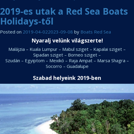
Ga
2019-es utak a Red Sea Boats
sz
(2
Holidays-től
Posted on
2019-04-02
2023-09-08
by
Boats Red Sea
Nyaralj velünk világszerte!
Malájzia – Kuala Lumpur – Mabul sziget – Kapalai sziget –
Sipadan sziget – Borneo sziget –
Szudán – Egyiptom – Mexikó – Raja Ampat – Marsa Shagra –
Socorro – Guadalupe
Szabad helyeink 2019-ben