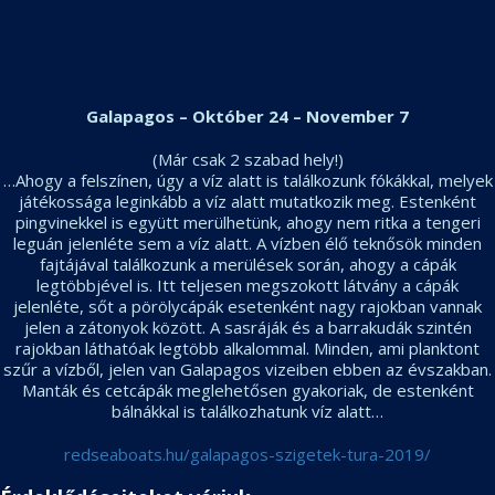
Galapagos – Október 24 – November 7
(Már csak 2 szabad hely!)
…Ahogy a felszínen, úgy a víz alatt is találkozunk fókákkal, melyek
játékossága leginkább a víz alatt mutatkozik meg. Estenként
pingvinekkel is együtt merülhetünk, ahogy nem ritka a tengeri
leguán jelenléte sem a víz alatt. A vízben élő teknősök minden
fajtájával találkozunk a merülések során, ahogy a cápák
legtöbbjével is. Itt teljesen megszokott látvány a cápák
jelenléte, sőt a pörölycápák esetenként nagy rajokban vannak
jelen a zátonyok között. A sasráják és a barrakudák szintén
rajokban láthatóak legtöbb alkalommal. Minden, ami planktont
szűr a vízből, jelen van Galapagos vizeiben ebben az évszakban.
Manták és cetcápák meglehetősen gyakoriak, de estenként
bálnákkal is találkozhatunk víz alatt…
redseaboats.hu/galapagos-szigetek-tura-2019/