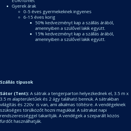
EUR/fő/hét
Gyerek árak
0-5 éves gyermekeknek ingyenes
6-15 éves korig
50% kedvezményt kap a szállás árából,
amennyiben a szülővel lakik együtt.
15% kedvezményt kap a szállás árából,
amennyiben a szülővel lakik együtt.
Szállás típusok
Sátor (Tent):
A sátrak a tengerparton helyezkednek el, 3.5 m x
3.5 m alapterületűek és 2 ágy taláható bennük. A sátrakban
világítás és 220v is van, ami alkalmas töltésre. A vendégeknek
szükséges törülközőt hozni magukkal. A sátrakat napi
rendszerességgel takarítják. A vendégek a szeparált közös
fürdőt használhatják.