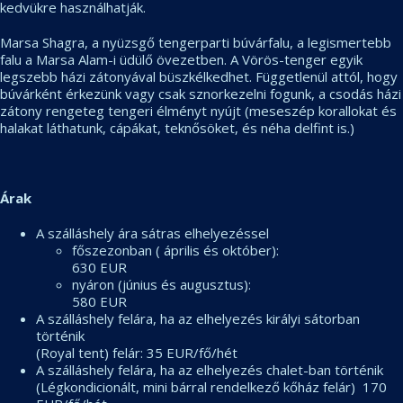
kedvükre használhatják.
Marsa Shagra, a nyüzsgő tengerparti búvárfalu, a legismertebb
falu a Marsa Alam-i üdülő övezetben. A Vörös-tenger egyik
legszebb házi zátonyával büszkélkedhet. Függetlenül attól, hogy
búvárként érkezünk vagy csak sznorkezelni fogunk, a csodás házi
zátony rengeteg tengeri élményt nyújt (meseszép korallokat és
halakat láthatunk, cápákat, teknősöket, és néha delfint is.)
Árak
A szálláshely ára sátras elhelyezéssel
főszezonban ( április és október):
630 EUR
nyáron (június és augusztus):
580 EUR
A szálláshely felára, ha az elhelyezés királyi sátorban
történik
(Royal tent) felár: 35 EUR/fő/hét
A szálláshely felára, ha az elhelyezés chalet-ban történik
(Légkondicionált, mini bárral rendelkező kőház felár) 170