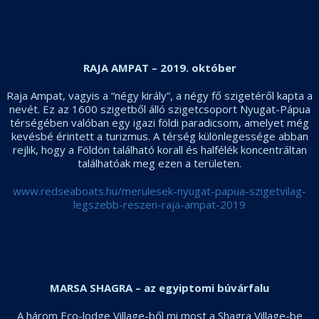
RAJA AMPAT – 2019. október
Raja Ampat, vagyis a “négy király”, a négy fő szigetéről kapta a
nevét. Ez az 1600 szigetből álló szigetcsoport Nyugat-Pápua
térségében valóban egy igazi földi paradicsom, amelyet még
kevésbé érintett a turizmus. A térség különlegessége abban
rejlik, hogy a Földön található korall és halfélék koncentráltan
találhatóak meg ezen a területen.
www.redseaboats.hu/
merulesek-nyugat-papua-
szigetvilag-
legszebb-reszen-
raja-ampat-2019
MARSA SHAGRA – az egyiptomi búvárfalu
A három Eco-lodge Village-ből mi most a Shagra Village-be