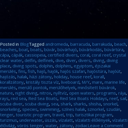
Posted in
Blog
Tagged
andromeda
,
barracuda
,
barrakuda
,
beach
,
beaches
,
boat
,
boats
,
búvár
,
búvárhajó
,
búvárkodás
,
búvártúra
,
cápa
,
cápák
,
cassiopeia
,
certified divers
,
coral
,
coral reef
,
crystal
clear water
,
delfin
,
delfinek
,
dive
,
diver
,
divers
,
diving
,
diving
place
,
diving spots
,
dolphin
,
dolphins
,
egyiptom
,
éjszakai
merülés
,
fins
,
fish
,
hajó
,
hajók
,
hajós szafari
,
hajóstúra
,
hajóút
,
hajózás
,
halak
,
házi zátony
,
holiday
,
house reef
,
korall
,
korallzátony
,
kristály tiszta víz
,
liveboard
,
M/Y
,
mare
,
marine life
,
merülés
,
merülő pontok
,
merülőhelyek
,
minősített búvárok
,
nature
,
night diving
,
nitrox
,
nyíltvíz
,
open waters
,
programs
,
rája
,
rays
,
red sea
,
Red Sea Boats
,
Red Sea Boats Holidays
,
reef
,
sail
,
scuba diver
,
scuba diving
,
sea
,
shark
,
sharks
,
shisha
,
snorkel
,
snorkeling
,
species
,
swimming
,
színes halak
,
sznorkel
,
szudán
,
tenger
,
touristic program
,
travel
,
trip
,
turisztikai program
,
turizmus
,
underwater
,
úszás
,
vízalatt
,
vízalatti élőlények
,
vízalatti
on
élővilág
,
vörös tenger
,
water
,
zátony
,
zodiac
Leave a Comment