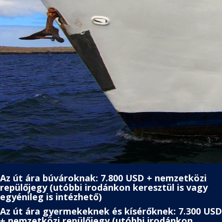
Az út ára búvároknak: 7.800 USD + nemzetközi
repülőjegy (utóbbi irodánkon keresztül is vagy
egyénileg is intézhető)
Az út ára gyermekeknek és kísérőknek: 7.300 USD
+ nemzetközi repülőjegy (utóbbi irodánkon