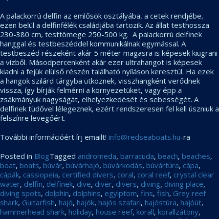
A palackorrú delfin az emlősök osztályába, a cetek rendjébe,
ezen belül a delfinfélék családjába tartozik. Az állat testhossza
230-380 cm, testtömege 250-500 kg. A palackorrú delfinek
hanggal és testbeszéddel kommunikálnak egymással. A
testbeszéd részeként akár 5 méter magasra is képesek kiugrani
a vízből. Másodpercenként akár ezer ultrahangot is képesek
kiadni a fejük elülső részén található nyíláson keresztül. Ha ezek
a hangok szilárd tárgyba ütköznek, visszhangként verődnek
vissza, így bírják felmérni a környezetüket, vagy épp a
zsákmányuk nagyságát, elhelyezkedését és sebességét. A
delfinek tüdővel lélegeznek, ezért rendszeresen fel kell úszniuk a
felszínre levegőért.
További információért írj emailt!
info@redseaboats.hu
-ra
Posted in
Blog
Tagged
andromeda
,
barracuda
,
beach
,
beaches
,
boat
,
boats
,
búvár
,
búvárhajó
,
búvárkodás
,
búvártúra
,
cápa
,
cápák
,
cassiopeia
,
certified divers
,
coral
,
coral reef
,
crystal clear
water
,
delfin
,
delfinek
,
dive
,
diver
,
divers
,
diving
,
diving place
,
diving spots
,
dolphin
,
dolphins
,
egyiptom
,
fins
,
fish
,
Grey reef
shark
,
Guitarfish
,
hajó
,
hajók
,
hajós szafari
,
hajóstúra
,
hajóút
,
hammerhead shark
,
holiday
,
house reef
,
korall
,
korallzátony
,