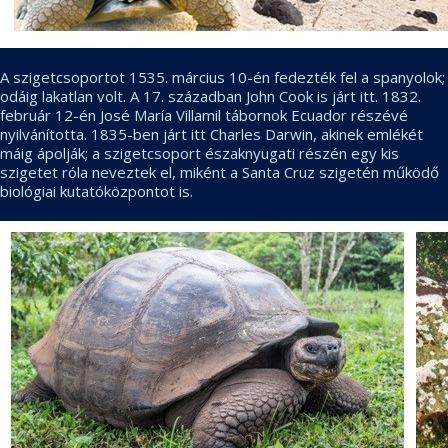
A szigetcsoportot 1535. március 10-én fedezték fel a spanyolok;
odáig lakatlan volt. A 17. században John Cook is járt itt. 1832.
február 12-én José María Villamil tábornok Ecuador részévé
nyilvánította. 1835-ben járt itt Charles Darwin, akinek emlékét
máig ápolják; a szigetcsoport északnyugati részén egy kis
szigetet róla neveztek el, miként a Santa Cruz szigetén működő
biológiai kutatóközpontot is.