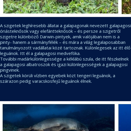
A szigetek leghíresebb állatai a galapagonak nevezett galapagosi
óriásteknősök vagy elefántteknősök – és persze a szigetről
szigetre különböző Darwin-pintyek, amik valójában nem is a
pinty- hanem a sármányfélék – és mára a világ legalaposabban
tanulmányozott vadállatai közé tartoznak. Különlegesek az itt élő
leguánok. Itt él a galapagosi medvefóka.
További madárkülönlegessége a kéklábú szula, de itt fészkelnek
a galapagosi albatroszok és igazi különlegességek a galapagosi
pingvinek.
A szigetek körüli vízben egyebek közt tengeri leguánok, a
szárazon pedig varacskosfejű leguánok élnek.