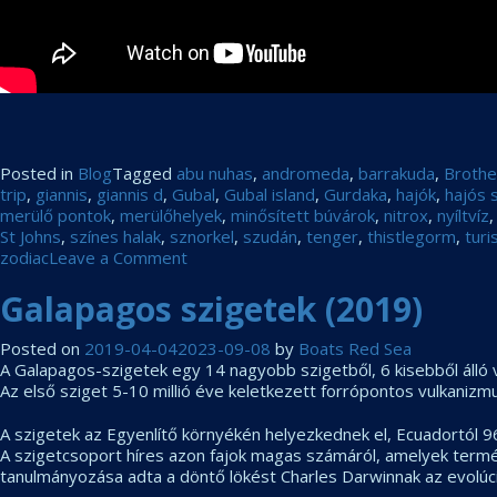
Posted in
Blog
Tagged
abu nuhas
,
andromeda
,
barrakuda
,
Brothe
trip
,
giannis
,
giannis d
,
Gubal
,
Gubal island
,
Gurdaka
,
hajók
,
hajós s
merülő pontok
,
merülőhelyek
,
minősített búvárok
,
nitrox
,
nyíltvíz
St Johns
,
színes halak
,
sznorkel
,
szudán
,
tenger
,
thistlegorm
,
turi
on
zodiac
Leave a Comment
Családi
Galapagos szigetek (2019)
hajóstúra
videó
–
Posted on
2019-04-04
2023-09-08
by
Boats Red Sea
2019
A Galapagos-szigetek egy 14 nagyobb szigetből, 6 kisebből álló 
nyár
Az első sziget 5-10 millió éve keletkezett forrópontos vulkanizm
A szigetek az Egyenlítő környékén helyezkednek el, Ecuadortól 9
A szigetcsoport híres azon fajok magas számáról, amelyek termész
tanulmányozása adta a döntő lökést Charles Darwinnak az evolúci