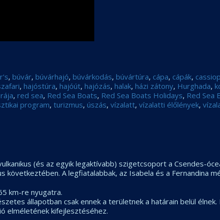
r's
,
búvár
,
búvárhajó
,
búvárkodás
,
búvártúra
,
cápa
,
cápák
,
cassio
zafari
,
hajóstúra
,
hajóút
,
hajózás
,
halak
,
házi zátony
,
Hurghada
,
k
,
rája
,
red sea
,
Red Sea Boats
,
Red Sea Boats Holidays
,
Red Sea B
sztikai program
,
turizmus
,
úszás
,
vízalatt
,
vízalatti élőlények
,
vízal
vulkanikus (és az egyik legaktívabb) szigetcsoport a Csendes-óce
us következtében. A legfiatalabbak, az Isabela és a Fernandina mé
65 km-re nyugatra.
etes állapotban csak ennek a területnek a határain belül élnek. É
ó elméletének kifejlesztéséhez.