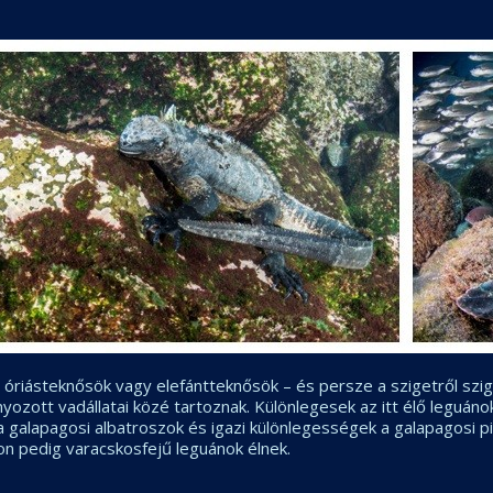
 óriásteknősök vagy elefántteknősök – és persze a szigetről szig
zott vadállatai közé tartoznak. Különlegesek az itt élő leguánok
 galapagosi albatroszok és igazi különlegességek a galapagosi pi
on pedig varacskosfejű leguánok élnek.