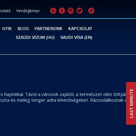
oztató
Vendégkönyv
GYIK
BLOG
PARTNEREINK
KAPCSOLAT
SZAÚDI VÍZUM (HU)
SAUDI VISA (EN)
LAST MINUTE
 hajónkkal. Távol a városok zajától, a természet ölén töltjük a
a tiszta és meleg tenger adta lehetőségeket. Rácsodálkoznak a