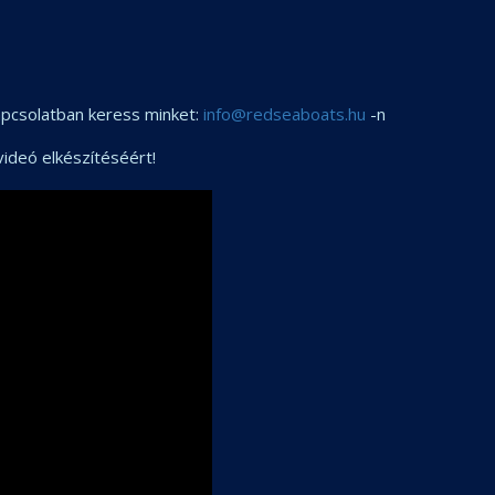
apcsolatban keress minket:
info@redseaboats.hu
-n
videó elkészítéséért!