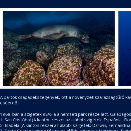
A partok csapadékszegények, ott a növényzet szárazságtűrő kakt
esőerdő.
1968-ban a szigetek 98%-a a nemzeti park része lett. Galapagos
1. San Cristóbal (A kanton részei az alábbi szigetek: Española, F
2. Isabela (A kanton részei az alábbi szigetek: Darwin, Fernandina
3. Santa Cruz (A kanton részei az alábbi szigetek: Marchena, Pint