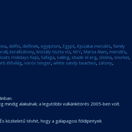
peia
,
delfin
,
delfinek
,
egyiptom
,
Egypt
,
éjszakai merülés
,
family
orall
,
korallzátony
,
kristály tiszta víz
,
M/Y
,
Marsa Alam
,
merülés
,
oats Holidays hajó
,
Safaga
,
sailing
,
shaab el erg
,
shisha
,
snorkel
,
atti élővilág
,
vörös tenger
,
white sandy beaches
,
zátony
,
ánban.
g mindig alakulnak; a legutóbbi vulkánkitörés 2005-ben volt.
s közkeletű tévhit, hogy a galapagosi földipintyek