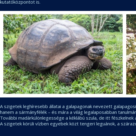
kutatóközpontot is.
A szigetek leghíresebb állatai a galapagonak nevezett galapagosi
hanem a sármányfélék – és mára a világ legalaposabban tanulmányo
További madárkülönlegessége a kéklábú szula, de itt fészkelnek a
A szigetek körüli vízben egyebek közt tengeri leguánok, a száraz