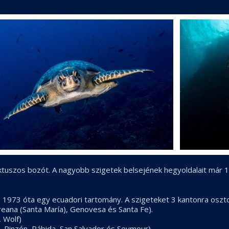
uszos bozót. A nagyobb szigetek belsejének hegyoldalait már 10
 1973 óta egy ecuadori tartomány. A szigeteket 3 kantonra oszto
loreana (Santa María), Genovesa és Santa Fe).
, Wolf)
a, Pinzón, Rábida, San Salvador és Seymour)