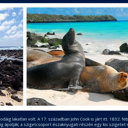
dáig lakatlan volt. A 17. században John Cook is járt itt. 1832. f
áig ápolják; a szigetcsoport északnyugati részén egy kis szigetet