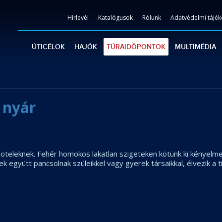
Hírlevél
Katalógusok
Rólunk
Adatvédelmi tájék
ÚTICÉLOK
HAJÓK
TÚRAIDŐPONTOK
MULTIMÉDIA
 nyár
hoteleknek. Fehér homokos lakatlan szigeteken kötünk ki kényelmes
kek együtt pancsolnak szüleikkel vagy gyerek társaikkal, élvezik 