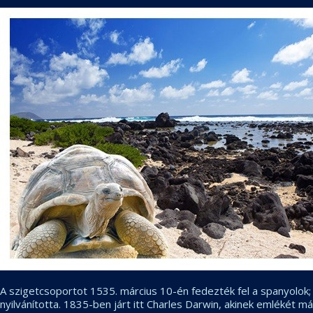
A szigetcsoportot 1535. március 10-én fedezték fel a spanyolok; o
nyilvánította. 1835-ben járt itt Charles Darwin, akinek emlékét m