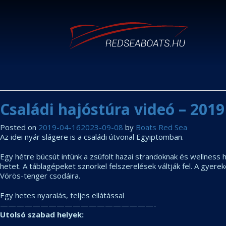
Családi hajóstúra videó – 2019
Posted on
2019-04-16
2023-09-08
by
Boats Red Sea
Az idei nyár slágere is a családi útvonal Egyiptomban.
Egy hétre búcsút intünk a zsúfolt hazai strandoknak és wellness 
hetet. A táblagépeket sznorkel felszerelések váltják fel. A gyere
Vörös-tenger csodáira.
Egy hetes
nyaralás, teljes ellátással
———————————————————-
Utolsó szabad helyek: