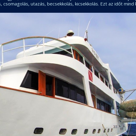
 csomagolás, utazás, becsekkolás, kicsekkolás. Ezt az időt mind k