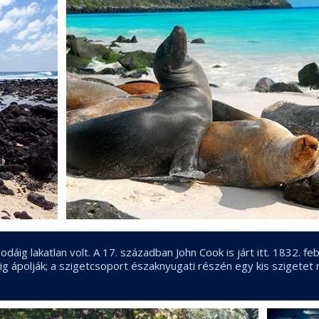
dáig lakatlan volt. A 17. században John Cook is járt itt. 1832. f
áig ápolják; a szigetcsoport északnyugati részén egy kis szigetet