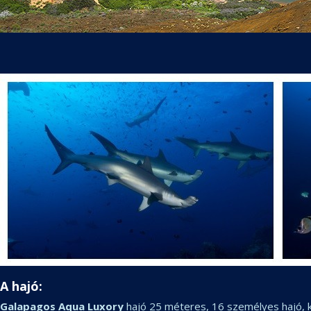
A hajó:
Galapagos Aqua Luxory
hajó 25 méteres, 16 személyes hajó, két