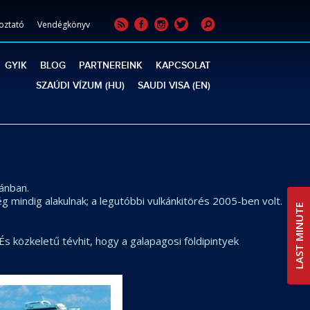
oztató
Vendégkönyv
GYIK
BLOG
PARTNEREINK
KAPCSOLAT
SZAÚDI VÍZUM (HU)
SAUDI VISA (EN)
ánban.
g mindig alakulnak; a legutóbbi vulkánkitörés 2005-ben volt.
LAST MINUTE
s közkeletű tévhit, hogy a galapagosi földipintyek