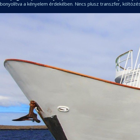
bonyolítva a kényelem érdekében. Nincs plusz transzfer, költözés,