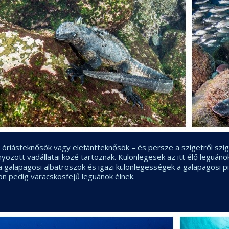
 óriásteknősök vagy elefántteknősök – és persze a szigetről szig
zott vadállatai közé tartoznak. Különlegesek az itt élő leguánok
 galapagosi albatroszok és igazi különlegességek a galapagosi pi
on pedig varacskosfejű leguánok élnek.