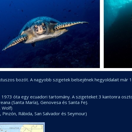
uszos bozót. A nagyobb szigetek belsejének hegyoldalait már 10
 1973 óta egy ecuadori tartomány. A szigeteket 3 kantonra oszto
loreana (Santa María), Genovesa és Santa Fe).
, Wolf)
a, Pinzón, Rábida, San Salvador és Seymour)