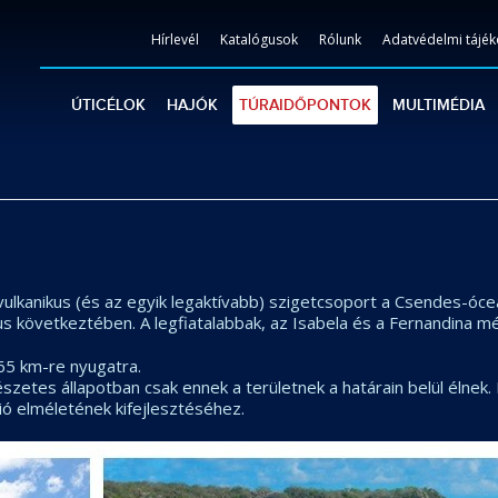
Hírlevél
Katalógusok
Rólunk
Adatvédelmi tájék
ÚTICÉLOK
HAJÓK
TÚRAIDŐPONTOK
MULTIMÉDIA
vulkanikus (és az egyik legaktívabb) szigetcsoport a Csendes-óce
us következtében. A legfiatalabbak, az Isabela és a Fernandina mé
65 km-re nyugatra.
etes állapotban csak ennek a területnek a határain belül élnek. É
ó elméletének kifejlesztéséhez.