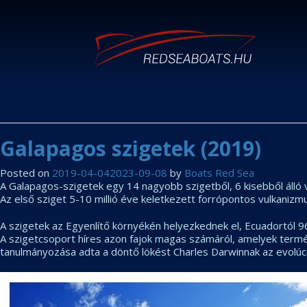
Galapagos szigetek (2019)
Posted on
2019-04-04
2023-09-08
by
Boats Red Sea
A Galapagos-szigetek egy 14 nagyobb szigetből, 6 kisebből álló 
Az első sziget 5-10 millió éve keletkezett forrópontos vulkanizm
A szigetek az Egyenlítő környékén helyezkednek el, Ecuadortól 9
A szigetcsoport híres azon fajok magas számáról, amelyek termész
tanulmányozása adta a döntő lökést Charles Darwinnak az evolúci