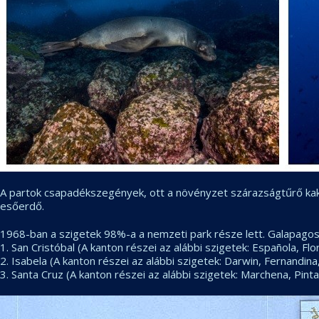
A partok csapadékszegények, ott a növényzet szárazságtűrő kakt
esőerdő.
1968-ban a szigetek 98%-a a nemzeti park része lett. Galapagos
1. San Cristóbal (A kanton részei az alábbi szigetek: Española, F
2. Isabela (A kanton részei az alábbi szigetek: Darwin, Fernandina
3. Santa Cruz (A kanton részei az alábbi szigetek: Marchena, Pint