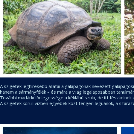
A szigetek leghíresebb állatai a galapagonak nevezett galapagosi
hanem a sármányfélék – és mára a világ legalaposabban tanulmányo
További madárkülönlegessége a kéklábú szula, de itt fészkelnek a
A szigetek körüli vízben egyebek közt tengeri leguánok, a száraz