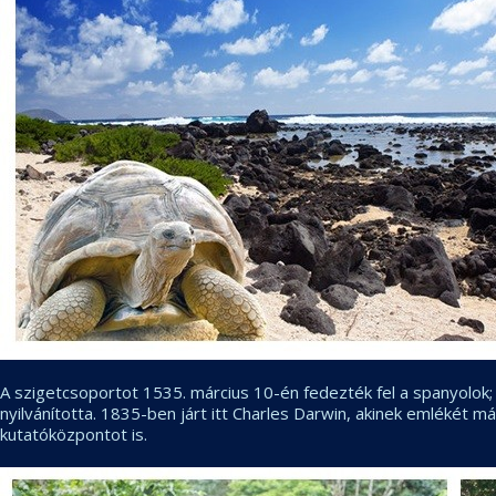
A szigetcsoportot 1535. március 10-én fedezték fel a spanyolok; o
nyilvánította. 1835-ben járt itt Charles Darwin, akinek emlékét m
kutatóközpontot is.