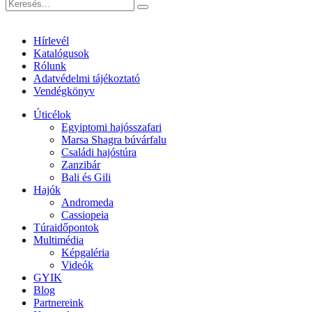
Hírlevél
Katalógusok
Rólunk
Adatvédelmi tájékoztató
Vendégkönyv
Úticélok
Egyiptomi hajósszafari
Marsa Shagra búvárfalu
Családi hajóstúra
Zanzibár
Bali és Gili
Hajók
Andromeda
Cassiopeia
Túraidőpontok
Multimédia
Képgaléria
Videók
GYIK
Blog
Partnereink