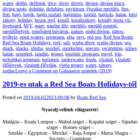
water
,
delfin
,
delfinek
,
dive
,
diver
,
divers
,
diving
,
diving place
,
diving spots
,
dolphin
,
dolphins
,
egyiptom
,
éjszakai merülés
,
fins
,
fish
,
hajó
,
hajók
,
hajós szafari
,
hajóstúra
,
hajóút
,
hajózás
,
halak
,
házi
zátony
,
holiday
,
house reef
,
korall
,
korallzátony
,
kristály tiszta víz
,
liveboard
,
M/Y
,
mare
,
marine life
,
merülés
,
merülő pontok
,
merülőhelyek
,
minősített búvárok
,
nature
,
night diving
,
nitrox
,
nyíltvíz
,
open waters
,
programs
,
rája
,
rays
,
red sea
,
Red Sea Boats
,
Red Sea Boats Holidays
,
reef
,
sail
,
scuba diver
,
scuba diving
,
sea
,
shark
,
sharks
,
shisha
,
snorkel
,
snorkeling
,
species
,
swimming
,
színes
halak
,
sznorkel
,
szudán
,
tenger
,
touristic program
,
travel
,
trip
,
turisztikai program
,
turizmus
,
underwater
,
úszás
,
vízalatt
,
vízalatti
élőlények
,
vízalatti élővilág
,
vörös tenger
,
water
,
zátony
,
zodiac
Leave a Comment
on Galapagos szigetek (2019)
2019-es utak a Red Sea Boats Holidays-től
Posted on
2019-04-02
2023-09-08
by
Boats Red Sea
Nyaralj velünk világszerte!
Malájzia – Kuala Lumpur – Mabul sziget – Kapalai sziget – Sipadan
sziget – Borneo sziget –
Szudán – Egyiptom – Mexikó – Raja Ampat – Marsa Shagra –
Socorro – Guadalupe