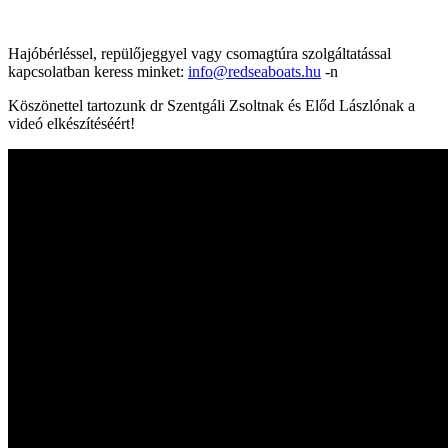
Hajóbérléssel, repülőjeggyel vagy csomagtúra szolgáltatással
kapcsolatban keress minket:
info@redseaboats.hu
-n
Köszönettel tartozunk dr Szentgáli Zsoltnak és Előd Lászlónak a
videó elkészítéséért!