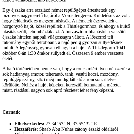
Egy éjszaka arra razziázó német repülőgépet értesítettek egy
bizonyos nagyméretű hajóról a Vörös-tengeren. Küldetésük az volt,
hogy felderítsék és megsemmisítsék. A németek észrevették a
horgonyzó hajót, közel repültek a Thistlegormhoz, és ahogy a külső
utasítás szólt, lebombázták azt. A borzasztó robbanástól a vaksötét
éjszaka hirtelen nappali világosságra váltott. A lőszerrel teli
rakomány egyből felrobbant, a hajó pedig gyorsan süllyedésnek
indult. A legénység gyorsan elhagyta a hajót. A Thistlegorm 1941.
október 6-án 1:30 órakor süllyedt el. Összesen 9 ember vesztette
életét.
A hajó történetében benne van, hogy a roncs miért ilyen népszerű: a
sok hadianyag (motor, teherautó, tank, vasúti kocsi, mozdony,
repülőgép szárny, stb.) még mindig látható a roncson, illetve
körülötte. Nehéz a hajót képeken keresztül bemutatni a méretei
miatt, ráadásul nagyon sok apró részletet lehet fényképezni.
Carnatic
Elhelyezkedés:
27 34’ 53″ N, 33 55’ 32″ E
Hozzáférés:
Shaab Abu Nuhas zátony északi oldaláról