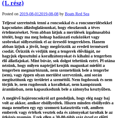
(1. rész)
Posted on
2019-08-01
2019-08-08
by
Boats Red Sea
Teljessé szeretnénk tenni a roncsokkal és a roncsmerülésekkel
kapcsolatos állásfoglalásunkat, hogy eloszlassuk a téves
értelmezéseket. Nem abban látjuk a merülések izgalmasabbá
tételét, hogy ma meg holnap hadászati eszközöket vagy
szobrokat süllyesztünk el az üresedő tengerekben. Hanem
abban látjuk a jövőt, hogy megőrizzük az eredeti természeti
csodát. Őrizzük és védjük meg a tengerek élővilágát, ne
hagyjuk elpusztulni a korallzátonyokat és kihalni a tengerben
élő állatfajokat. Mint búvár, sok dolgot tehetünk ezért. Pl utána
nézünk, hogy milyen naptejjel kenjük magunkat mielőtt a
tengerben megmártózunk, nem szemetelünk bele a tengerbe
(sem), vagy éppen olyan merülést szervezünk, ami során
megtisztítunk egy területet a szeméttől. Nem fogdossuk és nem
törjük le, nem rugdossuk a korallokat, nem kampózunk
áramlásban, nem kapaszkodunk bele a zátonyba kesztyűben.
A meglévő hajóroncsokról azt gondoljuk, hogy elég nagy baj
volt az akkor, amikor elsüllyedtek. Hiszen minden elsüllyedés a
maga nemében egy egy szomorú katasztrófa volt, amiben
emberek vagy értékek vesztek oda és zátonyokat taroltak le az
ütközés nyomán. Ezek ellen a 30-80-több száz évvel ez előtti