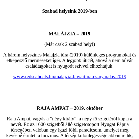
Szabad helyeink 2019-ben
MALÁJZIA – 2019
(Már csak 2 szabad hely!)
A három helyszínes Malajzia túra (2019) különleges programokat és
elképesztő merüléseket ígér. A legjobb úticél, ahová a nem búvár
családtagokat is nyugodt szívvel elhozhatjuk.
www.redseaboats.hu/malajzia-buvartura-es-nyaralas-2019
RAJA AMPAT – 2019. október
Raja Ampat, vagyis a “négy király”, a négy fő szigetéről kapta a
nevét. Ez az 1600 szigetből álló szigetcsoport Nyugat-Pápua
térségében valóban egy igazi földi paradicsom, amelyet még
kevésbé érintett a turizmus. A térség különlegessége abban rejlik,