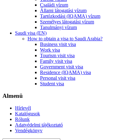
Családi vízum
Állami látogatási vízum
Tartózkodási (IQAMA) vízum
Személyes látogatási vízum
Tanulmányi vízum
Saudi visa (EN)
How to obtain a visa to Saudi Arabia?
Business visit visa
Work visa
Tourism visit visa
Family visit visa
Government visit visa
Residence (IQAMA) visa
Personal visit visa
Student visa
Almenü
Hírlevél
Katalógusok
Rólunk
Adatvédelmi tájékoztató
Vendégkönyv