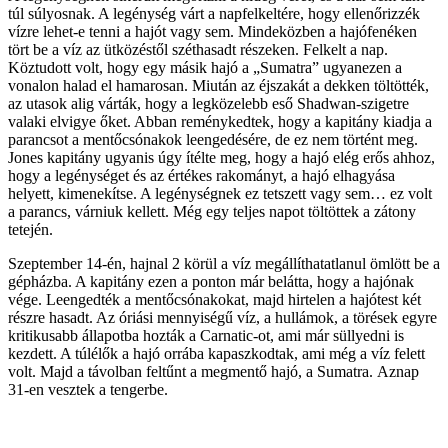
túl súlyosnak. A legénység várt a napfelkeltére, hogy ellenőrizzék
vízre lehet-e tenni a hajót vagy sem. Mindeközben a hajófenéken
tört be a víz az ütközéstől széthasadt részeken. Felkelt a nap.
Köztudott volt, hogy egy másik hajó a „Sumatra” ugyanezen a
vonalon halad el hamarosan. Miután az éjszakát a dekken töltötték,
az utasok alig várták, hogy a legközelebb eső Shadwan-szigetre
valaki elvigye őket. Abban reménykedtek, hogy a kapitány kiadja a
parancsot a mentőcsónakok leengedésére, de ez nem történt meg.
Jones kapitány ugyanis úgy ítélte meg, hogy a hajó elég erős ahhoz,
hogy a legénységet és az értékes rakományt, a hajó elhagyása
helyett, kimenekítse. A legénységnek ez tetszett vagy sem… ez volt
a parancs, várniuk kellett. Még egy teljes napot töltöttek a zátony
tetején.
Szeptember 14-én, hajnal 2 körül a víz megállíthatatlanul ömlött be a
gépházba. A kapitány ezen a ponton már belátta, hogy a hajónak
vége. Leengedték a mentőcsónakokat, majd hirtelen a hajótest két
részre hasadt. Az óriási mennyiségű víz, a hullámok, a törések egyre
kritikusabb állapotba hozták a Carnatic-ot, ami már süllyedni is
kezdett. A túlélők a hajó orrába kapaszkodtak, ami még a víz felett
volt. Majd a távolban feltűnt a megmentő hajó, a Sumatra. Aznap
31-en vesztek a tengerbe.