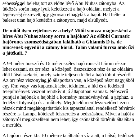
sebességgel belehajtott az előtte lévő Abu Nuhas zátonyba. Az
ütközés során nagy lyuk keletkezett a hajó oldalán, melyet a
legénység észrevett, így gyorsan elhagyták a hajót. Hat héttel a
baleset után hajó kettétört a zátonyon, majd elsüllyedt.
De mitől ilyen rejtelmes ez a hely? Mitől vonzza mágnesként a
híres Abu Nuhas zátony sorra a hajókat? Az előbbi Carnatic
hajóroncs szomszédságában található a Ghiannis D is, de
nincsenek egyedül a zátony körül. Talán valami furcsa átok űzi
a játékait..?
A 99 méter hosszú és 16 méter széles hajó roncsát három részre
lehet osztani, az orr rész, a középső, összezúzott rész és az oldalára
dőlt hátsó szekció, amely szinte teljesen letört a hajó többi részéről.
Az orr rész viszonylag jó állapotban van, a középső részt nagyjából
egy fém vagy vas kupacnak lehet tekinteni, a híd és a fedélzeti
felépítmények viszont rendkívül jó állapotban vannak. Népszerű
pontjai a hajónak a hajóhíd a kormány maradványával, a gépház, a
fedélzet folyosója és a műhely. Megfelelő merülésvezetővel ezen
részek mind meglátogathatóak kis tapasztalattal rendelkező búvárok
részére is. Lámpa kötelező felszerelés a beúszáshoz. Mivel a hajót a
zátonyról megközelíteni nem lehet, így csónakból történik általában
a merülés.
A hajóorr része kb. 10 méterre található a víz alatt, a hátsó, fedélzeti