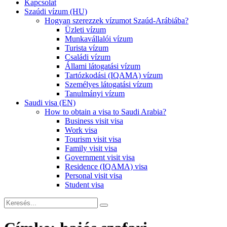
Kapcsolat
Szaúdi vízum (HU)
Hogyan szerezzek vízumot Szaúd-Arábiába?
Üzleti vízum
Munkavállalói vízum
Turista vízum
Családi vízum
Állami látogatási vízum
Tartózkodási (IQAMA) vízum
Személyes látogatási vízum
Tanulmányi vízum
Saudi visa (EN)
How to obtain a visa to Saudi Arabia?
Business visit visa
Work visa
Tourism visit visa
Family visit visa
Government visit visa
Residence (IQAMA) visa
Personal visit visa
Student visa