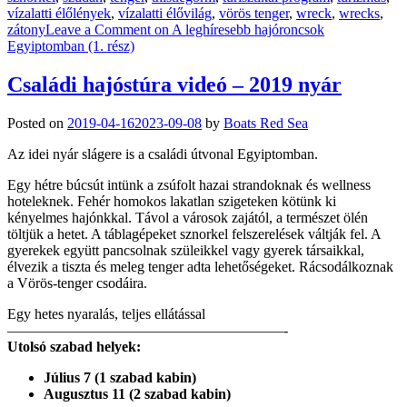
vízalatti élőlények
,
vízalatti élővilág
,
vörös tenger
,
wreck
,
wrecks
,
zátony
Leave a Comment
on A leghíresebb hajóroncsok
Egyiptomban (1. rész)
Családi hajóstúra videó – 2019 nyár
Posted on
2019-04-16
2023-09-08
by
Boats Red Sea
Az idei nyár slágere is a családi útvonal Egyiptomban.
Egy hétre búcsút intünk a zsúfolt hazai strandoknak és wellness
hoteleknek. Fehér homokos lakatlan szigeteken kötünk ki
kényelmes hajónkkal. Távol a városok zajától, a természet ölén
töltjük a hetet. A táblagépeket sznorkel felszerelések váltják fel. A
gyerekek együtt pancsolnak szüleikkel vagy gyerek társaikkal,
élvezik a tiszta és meleg tenger adta lehetőségeket. Rácsodálkoznak
a Vörös-tenger csodáira.
Egy hetes
nyaralás, teljes ellátással
———————————————————-
Utolsó szabad helyek:
Július 7 (1 szabad kabin)
Augusztus 11 (2 szabad kabin)