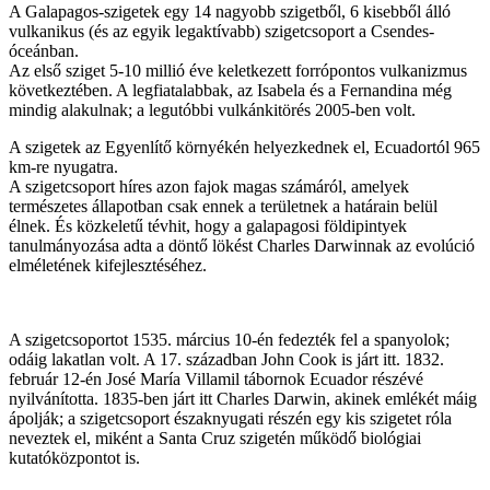
A Galapagos-szigetek egy 14 nagyobb szigetből, 6 kisebből álló
vulkanikus (és az egyik legaktívabb) szigetcsoport a Csendes-
óceánban.
Az első sziget 5-10 millió éve keletkezett forrópontos vulkanizmus
következtében. A legfiatalabbak, az Isabela és a Fernandina még
mindig alakulnak; a legutóbbi vulkánkitörés 2005-ben volt.
A szigetek az Egyenlítő környékén helyezkednek el, Ecuadortól 965
km-re nyugatra.
A szigetcsoport híres azon fajok magas számáról, amelyek
természetes állapotban csak ennek a területnek a határain belül
élnek. És közkeletű tévhit, hogy a galapagosi földipintyek
tanulmányozása adta a döntő lökést Charles Darwinnak az evolúció
elméletének kifejlesztéséhez.
A szigetcsoportot 1535. március 10-én fedezték fel a spanyolok;
odáig lakatlan volt. A 17. században John Cook is járt itt. 1832.
február 12-én José María Villamil tábornok Ecuador részévé
nyilvánította. 1835-ben járt itt Charles Darwin, akinek emlékét máig
ápolják; a szigetcsoport északnyugati részén egy kis szigetet róla
neveztek el, miként a Santa Cruz szigetén működő biológiai
kutatóközpontot is.