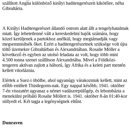
szállított Anglia különböző királyi haditengerészeti kikötőire, néha
Gibraltárra.
A Királyi Haditengerészet állandó ostrom alatt állt a tengelyhatalmak
miatt. Így lehetetlenné vált a kereskedelmi hajók számára, hogy
közel kerüljenek a partokhoz anélkül, hogy megtámadják vagy
megsemmisítsék őket. Ezért a haditengerészetnek szüksége volt újra
töltő üzemekre Gibraltárban és Alexandriában. Rosalie Möller a
következő és egyben az utolsó feladata az volt, hogy több mint
4.500 tonna szenet szállítson Alexandriába. Mivel a Földközi-
tengeren aktívan zajlott a háború, így Afrika és a keleti part mentén
kellett vitorláznia.
Elértek a Suez-i öbölbe, ahol ugyanúgy várakozniuk kellett, mint az
előbb említett Thistlegorm-nak. Egy nappal később, 1941. október
7-én visszatért ugyanaz a német vadászrepülőgép, és lebombázta a
menekülni próbáló Rosalie Möllert is. 1941. október 8-án 01:40-kor
süllyedt el. Két tagja a legénységnek eltűnt.
Dunraven