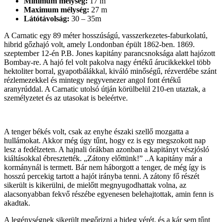
Minimum mélység:
17 m
Maximum mélység:
27 m
Látótávolság:
30 – 35m
A Carnatic egy 89 méter hosszúságú, vasszerkezetes-faburkolatú,
hibrid gőzhajó volt, amely Londonban épült 1862-ben. 1869.
szeptember 12-én P.B. Jones kapitány parancsnoksága alatt hajózott
Bombay-re. A hajó fel volt pakolva nagy értékű árucikkekkel több
hektoliter borral, gyapotbálákkal, kiváló minőségű, rézverdébe szánt
rézlemezekkel és mintegy negyvenezer angol font értékű
aranyrúddal. A Carnatic utolsó útján körülbelül 210-en utaztak, a
személyzetet és az utasokat is beleértve.
A tenger békés volt, csak az enyhe északi szellő mozgatta a
hullámokat. Akkor még úgy tűnt, hogy ez is egy megszokott nap
lesz a fedélzeten. A hajnali órákban azonban a kapitányt vészjósló
kiáltásokkal ébresztették. „Zátony előttünk!” ..A kapitány már a
kormánynál is termett. Bár nem háborgott a tenger, de még így is
hosszú percekig tartott a hajót irányba tenni. A zátony fő részét
sikerült is kikerülni, de mielőtt megnyugodhattak volna, az
alacsonyabban fekvő részébe egyenesen belehajtottak, amin fenn is
akadtak.
A legénységnek sikerült megőrizni a hideg vérét, és a kár sem tűnt